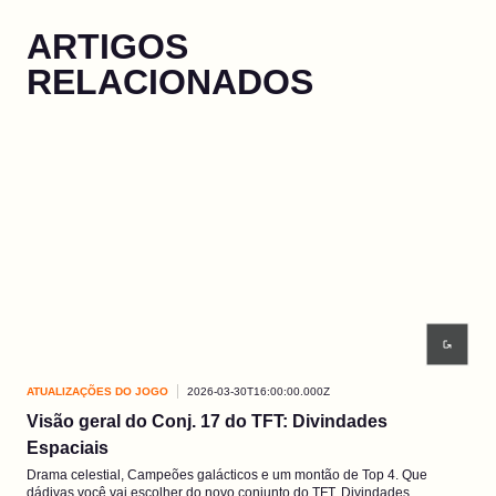
ARTIGOS
RELACIONADOS
ATUALIZAÇÕES DO JOGO
2026-03-30T16:00:00.000Z
ATU
Visão geral do Conj. 17 do TFT: Divindades
EP3
Espaciais
As 
Pres
Drama celestial, Campeões galácticos e um montão de Top 4. Que
dádivas você vai escolher do novo conjunto do TFT, Divindades