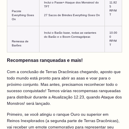
Inclui o Passe+ Ataque dos Monstros! do
11.82
TFT
5
RP/M
Pacote
T
Everything Goes
27 Sacos de Brindes Everything Goes On
On
Inclui o Barão base, todas as variantes
10.00
do Barão e o Boom Contragolpear.
0
RP/M
Remessa de
T
Barões
Recompensas ranqueadas e mais!
Com a conclusão de Terras Dracônicas chegando, aposto que
todo mundo está pronto para abrir as asas e voar para o
próximo conjunto. Mas antes, precisamos reconhecer todo o
sucesso conquistado! Temos várias recompensas ranqueadas
para distribuir durante a Atualização 12.23, quando Ataque dos
Monstros! será lançado.
Primeiro, se você atingiu o ranque Ouro ou superior em
Reinos Inexplorados (a segunda parte de Terras Dracônicas),
vai receber um emote comemorativo para representar seu