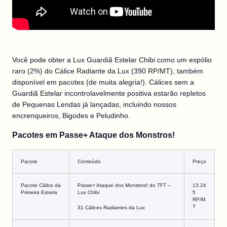
Você pode obter a Lux Guardiã Estelar Chibi como um espólio
raro (2%) do Cálice Radiante da Lux (390 RP/MT), também
disponível em pacotes (de muita alegria!). Cálices sem a
Guardiã Estelar incontrolavelmente positiva estarão repletos
de Pequenas Lendas já lançadas, incluindo nossos
encrenqueiros, Bigodes e Peludinho.
Pacotes em Passe+ Ataque dos Monstros!
Pacote
Conteúdo
Preço
Pacote Cálice da
Passe+ Ataque dos Monstros! do TFT –
13.24
Primeira Estrela
Lux Chibi
5
RP/M
T
31 Cálices Radiantes da Lux