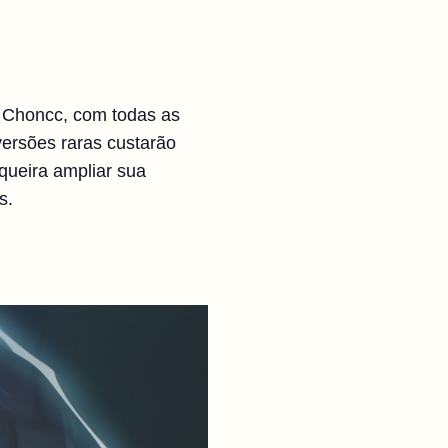
e Choncc, com todas as
versões raras custarão
queira ampliar sua
s.