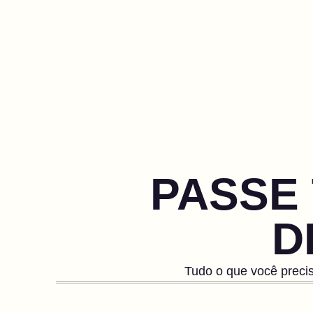
PASSE 
D
Tudo o que você preci