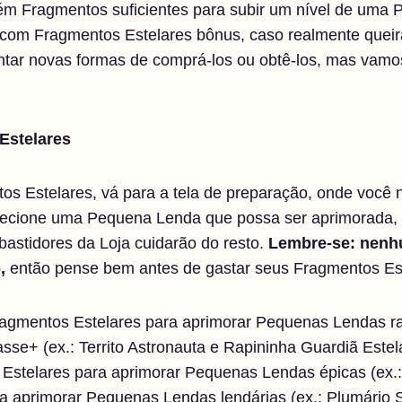
tém Fragmentos suficientes para subir um nível de um
com Fragmentos Estelares bônus, caso realmente queir
ar novas formas de comprá-los ou obtê-los, mas vamos
Estelares
tos Estelares, vá para a tela de preparação, onde você
cione uma Pequena Lenda que possa ser aprimorada, ba
astidores da Loja cuidarão do resto.
Lembre-se: nen
,
então pense bem antes de gastar seus Fragmentos Est
agmentos Estelares para aprimorar Pequenas Lendas rar
e+ (ex.: Territo Astronauta e Rapininha Guardiã Estela
 Estelares para aprimorar Pequenas Lendas épicas (ex.:
a aprimorar Pequenas Lendas lendárias (ex.: Plumário 