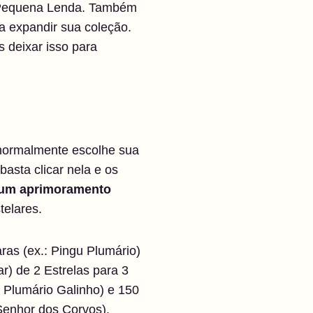
a Pequena Lenda. Também
a expandir sua coleção.
 deixar isso para
 normalmente escolhe sua
sta clicar nela e os
hum aprimoramento
elares.
as (ex.: Pingu Plumário)
r) de 2 Estrelas para 3
 Plumário Galinho) e 150
Senhor dos Corvos).