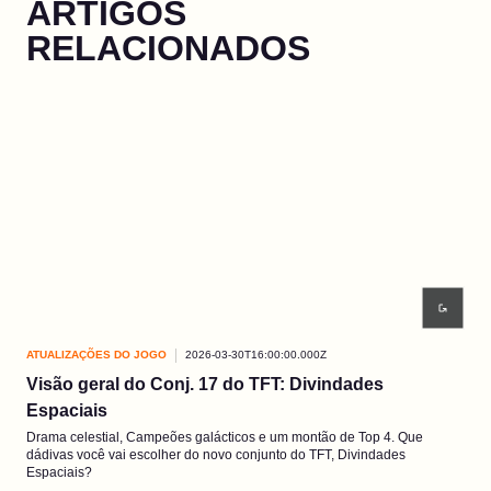
ARTIGOS
RELACIONADOS
ATUALIZAÇÕES DO JOGO
2026-03-30T16:00:00.000Z
ATU
Visão geral do Conj. 17 do TFT: Divindades
EP3
Espaciais
As 
Pres
Drama celestial, Campeões galácticos e um montão de Top 4. Que
dádivas você vai escolher do novo conjunto do TFT, Divindades
Espaciais?