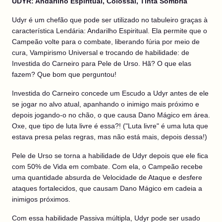
UDYR: Andarilho Espiritual, Colossal, Tinta Sombria
Udyr é um chefão que pode ser utilizado no tabuleiro graças à
característica Lendária: Andarilho Espiritual. Ela permite que o
Campeão volte para o combate, liberando fúria por meio de
cura, Vampirismo Universal e trocando de habilidade: de
Investida do Carneiro para Pele de Urso. Hã? O que elas
fazem? Que bom que perguntou!
Investida do Carneiro concede um Escudo a Udyr antes de ele
se jogar no alvo atual, apanhando o inimigo mais próximo e
depois jogando-o no chão, o que causa Dano Mágico em área.
Oxe, que tipo de luta livre é essa?! ("Luta livre" é uma luta que
estava presa pelas regras, mas não está mais, depois dessa!)
Pele de Urso se torna a habilidade de Udyr depois que ele fica
com 50% de Vida em combate. Com ela, o Campeão recebe
uma quantidade absurda de Velocidade de Ataque e desfere
ataques fortalecidos, que causam Dano Mágico em cadeia a
inimigos próximos.
Com essa habilidade Passiva múltipla, Udyr pode ser usado