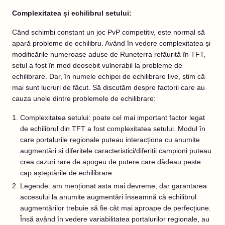
Complexitatea și echilibrul setului:
Când schimbi constant un joc PvP competitiv, este normal să
apară probleme de echilibru. Având în vedere complexitatea și
modificările numeroase aduse de Runeterra refăurită în TFT,
setul a fost în mod deosebit vulnerabil la probleme de
echilibrare. Dar, în numele echipei de echilibrare live, știm că
mai sunt lucruri de făcut. Să discutăm despre factorii care au
cauza unele dintre problemele de echilibrare:
Complexitatea setului: poate cel mai important factor legat
de echilibrul din TFT a fost complexitatea setului. Modul în
care portalurile regionale puteau interacționa cu anumite
augmentări și diferitele caracteristici/diferiții campioni puteau
crea cazuri rare de apogeu de putere care dădeau peste
cap așteptările de echilibrare.
Legende: am menționat asta mai devreme, dar garantarea
accesului la anumite augmentări înseamnă că echilibrul
augmentărilor trebuie să fie cât mai aproape de perfecțiune.
Însă având în vedere variabilitatea portalurilor regionale, au