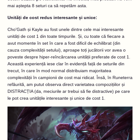
mai aștepta 8 seturi ca să repetăm asta.
Unități de cost redus interesante și unice:
Cho'Gath și Kayle au fost unele dintre cele mai interesante
unități de cost 1 din toate timpurile. Și, cu toate că fiecare a
avut momente în set în care a fost dificil de echilibrat (din
cauza complexității setului), aproape toți jucătorii vor avea o
poveste despre hiper-reîncărcarea unității preferate de cost 1.
Această experiență iese clar în evidență față de seturile din
trecut, în care în mod normal distribuiam majoritatea
complexității în campionii de cost mai ridicat. Însă, în Runeterra
refăurită, am putut observa direct varietatea compozițiilor și
DISTRACȚIA (da, meciurile ar trebui să fie distractive) pe care
le pot crea unitățile interesante și unice de cost 1.