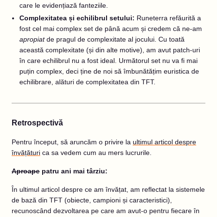
care le evidențiază fanteziile.
Complexitatea și echilibrul setului:
Runeterra refăurită a
fost cel mai complex set de până acum și credem că ne-am
apropiat
de pragul de complexitate al jocului. Cu toată
această complexitate (și din alte motive), am avut patch-uri
în care echilibrul nu a fost ideal. Următorul set nu va fi mai
puțin complex, deci ține de noi să îmbunătățim euristica de
echilibrare, alături de complexitatea din TFT.
Retrospectivă
Pentru început, să aruncăm o privire la
ultimul
articol
despre
învățături
ca sa vedem cum au mers lucrurile.
Aproape
patru ani mai târziu:
În ultimul articol despre ce am învățat, am reflectat la sistemele
de bază din TFT (obiecte, campioni și caracteristici),
recunoscând dezvoltarea pe care am avut-o pentru fiecare în