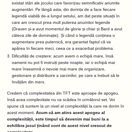
existat stări ale jocului care favorizau semnificativ anumite
augmentări. Pe lângă asta, din dorința de a face fiecare
legendă viabilă de-a lungul setului, am dat peste situații în
care am crescut prea mult puterea anumitor legende
(Draven și-a avut momentul de glorie și chiar și Bard a avut
câteva zile de dominație). Și când o legendă conținea o
augmentare prea puternică, era garantat faptul că va
apărea în fiecare meci, ceea ce a exacerbat problema.
Dificultăți de creștere: acum avem o echipă mare, însă
oamenii nu pot fi instruiți peste noapte, iar o echipă mai
mare înseamnă o nevoie mai mare de organizare,
gestionare și distribuire a sarcinilor, pe care a trebuit să le
învățăm din mers.
Credem că complexitatea din TFT este aproape de apogeu,
însă acea complexitate nu va scădea în următorul set. Voi
spune că suntem la un nivel al complexității la care ne dorim în
acest moment.
Acum că am atins acest apogeu al
complexității, este timpul să devenim mai buni la a
echilibra jocul ținând cont de acest nivel crescut de
complexitate.