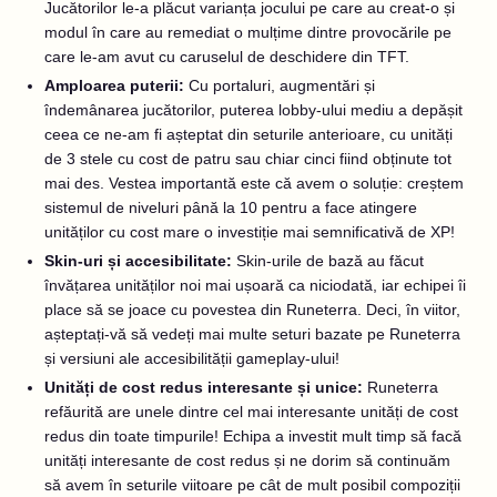
Jucătorilor le-a plăcut varianța jocului pe care au creat-o și
modul în care au remediat o mulțime dintre provocările pe
care le-am avut cu caruselul de deschidere din TFT.
Amploarea puterii:
Cu portaluri, augmentări și
îndemânarea jucătorilor, puterea lobby-ului mediu a depășit
ceea ce ne-am fi așteptat din seturile anterioare, cu unități
de 3 stele cu cost de patru sau chiar cinci fiind obținute tot
mai des. Vestea importantă este că avem o soluție: creștem
sistemul de niveluri până la 10 pentru a face atingere
unităților cu cost mare o investiție mai semnificativă de XP!
Skin-uri și accesibilitate:
Skin-urile de bază au făcut
învățarea unităților noi mai ușoară ca niciodată, iar echipei îi
place să se joace cu povestea din Runeterra. Deci, în viitor,
așteptați-vă să vedeți mai multe seturi bazate pe Runeterra
și versiuni ale accesibilității gameplay-ului!
Unități de cost redus interesante și unice:
Runeterra
refăurită are unele dintre cel mai interesante unități de cost
redus din toate timpurile! Echipa a investit mult timp să facă
unități interesante de cost redus și ne dorim să continuăm
să avem în seturile viitoare pe cât de mult posibil compoziții