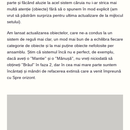
parte și făcând aluzie la acel sistem căruia nu i-ar strica mai
multă atenție (obiecte) fără să o spunem în mod explicit (am
vrut să păstrăm surpriza pentru ultima actualizare de la mijlocul
setului).
Am lansat actualizarea obiectelor, care ne-a condus la un
sistem de reguli mai clar, un mod mai bun de a echilibra fiecare
categorie de obiecte și la mai puține obiecte nefolosite per
ansamblu. Știm că sistemul încă nu e perfect, de exemplu,
dacă aveți o ''Mantie'' și o ''Mănușă'', nu vreți niciodată să
obțineți ''Brâul'' în faza 2, dar în cea mai mare parte suntem
încântați și mândri de refacerea extinsă care a venit împreună
cu Spre orizont.