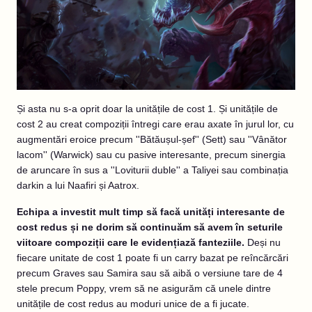
Și asta nu s-a oprit doar la unitățile de cost 1. Și unitățile de
cost 2 au creat compoziții întregi care erau axate în jurul lor, cu
augmentări eroice precum ''Bătăușul-șef'' (Sett) sau ''Vânător
lacom'' (Warwick) sau cu pasive interesante, precum sinergia
de aruncare în sus a ''Loviturii duble'' a Taliyei sau combinația
darkin a lui Naafiri și Aatrox.
Echipa a investit mult timp să facă unități interesante de
cost redus și ne dorim să continuăm să avem în seturile
viitoare compoziții care le evidențiază fanteziile.
Deși nu
fiecare unitate de cost 1 poate fi un carry bazat pe reîncărcări
precum Graves sau Samira sau să aibă o versiune tare de 4
stele precum Poppy, vrem să ne asigurăm că unele dintre
unitățile de cost redus au moduri unice de a fi jucate.