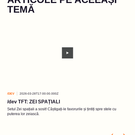
TEMĂ
/DEV
2026-03-28T17:00:00.000Z
/DEV
/dev TFT: ZEI SPAȚIALI
Tra
Setul Zei spațiali a sosit! Câștigați-le favorurile și țintiți spre stele cu
A ne
puterea lor zeiască.