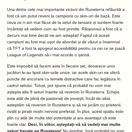
Una dintre cele mai importante victorii din Runeterra refăurită a
fost că am putut reveni la campionii cu skin-uri de bază. Este
ceva ce n-am mai făcut de la setul de lansare și suntem foarte
încântați să vedem cum au fost primite. Răspunsul a fost că a
decurs mai bine decât ne-am așteptat! Faptul că acești
campioni au fost mai ușor de abordat și de văzut a însemnat
că TFT a fost la apogeul accesibilității pentru ca cei ce se joacă
League of Legends să-i mai acorde o șansă.
Este imposibil să facem asta în fiecare set, deoarece unor
jucători le-au lipsit skin-urile unice, iar acele skin-uri ne oferă
puncte de ancorare cu temele distractive care fac legătura în
cadrul setului. Totuși, pot spune că probabil nu vom mai
aștepta alte 8 seturi înainte să revenim în Runeterra. Echipa
este atât de plină de pasionați de povești, încât de-abia
așteptăm să revenim în Runeterra și să ne jucăm cu prietenii,
rivalii și pirații noștri nervoși preferați. În plus, acest spațiu este
plin cu atât de multe idei potențiale și are avantajul că este
foarte clar.
Deci, în viitor, așteptați-vă să vedeți mai multe
seturi bazate pe Runeterra!
Nu imediat, însă probabil nu vom