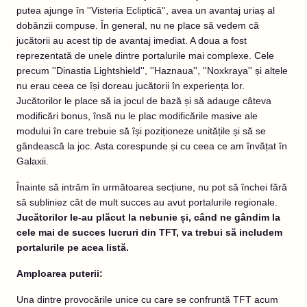
putea ajunge în ''Visteria Ecliptică'', avea un avantaj uriaș al
dobânzii compuse. În general, nu ne place să vedem că
jucătorii au acest tip de avantaj imediat. A doua a fost
reprezentată de unele dintre portalurile mai complexe. Cele
precum ''Dinastia Lightshield'', ''Haznaua'', ''Noxkraya'' și altele
nu erau ceea ce își doreau jucătorii în experiența lor.
Jucătorilor le place să ia jocul de bază și să adauge câteva
modificări bonus, însă nu le plac modificările masive ale
modului în care trebuie să își poziționeze unitățile și să se
gândească la joc. Asta corespunde și cu ceea ce am învățat în
Galaxii.
Înainte să intrăm în următoarea secțiune, nu pot să închei fără
să subliniez cât de mult succes au avut portalurile regionale.
Jucătorilor le-au plăcut la nebunie și, când ne gândim la
cele mai de succes lucruri din TFT, va trebui să includem
portalurile pe acea listă.
Amploarea puterii:
Una dintre provocările unice cu care se confruntă TFT acum