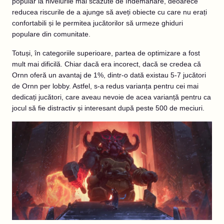
popular la nivelurile mai scăzute de îndemânare, deoarece
reducea riscurile de a ajunge să aveți obiecte cu care nu erați
confortabili și le permitea jucătorilor să urmeze ghiduri
populare din comunitate.
Totuși, în categoriile superioare, partea de optimizare a fost
mult mai dificilă. Chiar dacă era incorect, dacă se credea că
Ornn oferă un avantaj de 1%, dintr-o dată existau 5-7 jucători
de Ornn per lobby. Astfel, s-a redus varianța pentru cei mai
dedicați jucători, care aveau nevoie de acea varianță pentru ca
jocul să fie distractiv și interesant după peste 500 de meciuri.