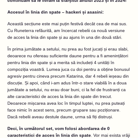
continuăm să le livrăm la sfârșitul anului 2023 și în 2024!
Accesul în linia din spate – hackeri și asasini:
Această secțiune este mai puțin festivă decât cea de mai sus.
Cu Runeterra refăurită, am încercat rebelii ca nouă versiune
de acces la linia din spate și au ajuns în una din două stări.
În prima jumătate a setului, nu prea au fost jucați și erau slabi,
deoarece nu ofereau suficiente daune pentru a fi amenințători
pentru linia din spate și a merita să includeți 4 unități în
compoziția voastră. Lumea juca cu doi pentru a obține bonusul
agresiv pentru cineva precum Katarina, dar 4 rebeli ieșeau din
discuție. Și apoi, când i-am adus într-o stare viabilă în a doua
jumătate a setului, nu erau doar buni, ci la fel de frustranți ca
alte caracteristici de acces la linia din spate din trecut.
Deoarece mișcarea avea loc în timpul luptei, nu prea puteați
face nimic în acest sens, precum grupare sau poziționare.
Dacă rebelii aveau destule daune, urma să fiți distruși.
Deci, în următorul set, vom folosi abordarea de 0
caracteristici de acces în linia din spate
. Vor mai exista vrăji