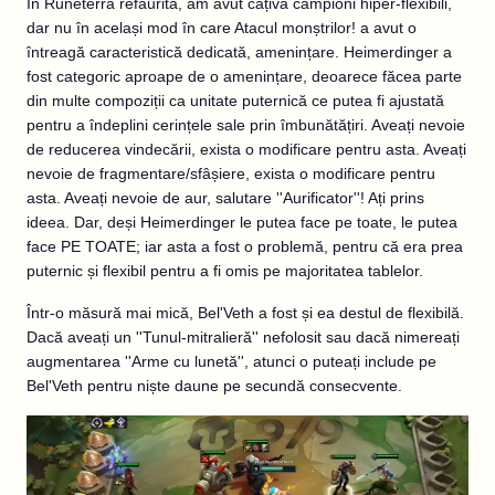
În Runeterra refăurită, am avut câțiva campioni hiper-flexibili,
dar nu în același mod în care Atacul monștrilor! a avut o
întreagă caracteristică dedicată, amenințare. Heimerdinger a
fost categoric aproape de o amenințare, deoarece făcea parte
din multe compoziții ca unitate puternică ce putea fi ajustată
pentru a îndeplini cerințele sale prin îmbunătățiri. Aveați nevoie
de reducerea vindecării, exista o modificare pentru asta. Aveați
nevoie de fragmentare/sfâșiere, exista o modificare pentru
asta. Aveați nevoie de aur, salutare ''Aurificator''! Ați prins
ideea. Dar, deși Heimerdinger le putea face pe toate, le putea
face PE TOATE; iar asta a fost o problemă, pentru că era prea
puternic și flexibil pentru a fi omis pe majoritatea tablelor.
Într-o măsură mai mică, Bel'Veth a fost și ea destul de flexibilă.
Dacă aveați un ''Tunul-mitralieră'' nefolosit sau dacă nimereați
augmentarea ''Arme cu lunetă'', atunci o puteați include pe
Bel'Veth pentru niște daune pe secundă consecvente.