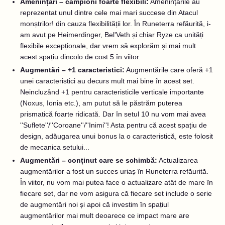
Amenințări – campioni foarte flexibili:
Amenințările au
reprezentat unul dintre cele mai mari succese din Atacul
monștrilor! din cauza flexibilității lor. În Runeterra refăurită, i-
am avut pe Heimerdinger, Bel'Veth și chiar Ryze ca unități
flexibile excepționale, dar vrem să explorăm și mai mult
acest spațiu dincolo de cost 5 în viitor.
Augmentări – +1 caracteristici:
Augmentările care oferă +1
unei caracteristici au decurs mult mai bine în acest set.
Neincluzând +1 pentru caracteristicile verticale importante
(Noxus, Ionia etc.), am putut să le păstrăm puterea
prismatică foarte ridicată. Dar în setul 10 nu vom mai avea
''Suflete''/''Coroane''/''Inimi''! Asta pentru că acest spațiu de
design, adăugarea unui bonus la o caracteristică, este folosit
de mecanica setului...
Augmentări – conținut care se schimbă:
Actualizarea
augmentărilor a fost un succes uriaș în Runeterra refăurită.
În viitor, nu vom mai putea face o actualizare atât de mare în
fiecare set, dar ne vom asigura că fiecare set include o serie
de augmentări noi și apoi că investim în spațiul
augmentărilor mai mult deoarece ce impact mare are