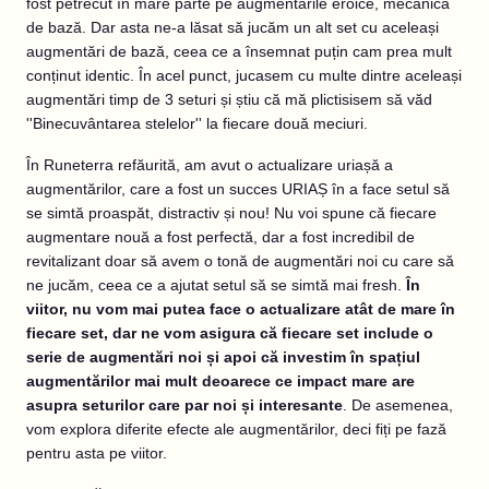
fost petrecut în mare parte pe augmentările eroice, mecanica
de bază. Dar asta ne-a lăsat să jucăm un alt set cu aceleași
augmentări de bază, ceea ce a însemnat puțin cam prea mult
conținut identic. În acel punct, jucasem cu multe dintre aceleași
augmentări timp de 3 seturi și știu că mă plictisisem să văd
''Binecuvântarea stelelor'' la fiecare două meciuri.
În Runeterra refăurită, am avut o actualizare uriașă a
augmentărilor, care a fost un succes URIAȘ în a face setul să
se simtă proaspăt, distractiv și nou! Nu voi spune că fiecare
augmentare nouă a fost perfectă, dar a fost incredibil de
revitalizant doar să avem o tonă de augmentări noi cu care să
ne jucăm, ceea ce a ajutat setul să se simtă mai fresh.
În
viitor, nu vom mai putea face o actualizare atât de mare în
fiecare set, dar ne vom asigura că fiecare set include o
serie de augmentări noi și apoi că investim în spațiul
augmentărilor mai mult deoarece ce impact mare are
asupra seturilor care par noi și interesante
. De asemenea,
vom explora diferite efecte ale augmentărilor, deci fiți pe fază
pentru asta pe viitor.