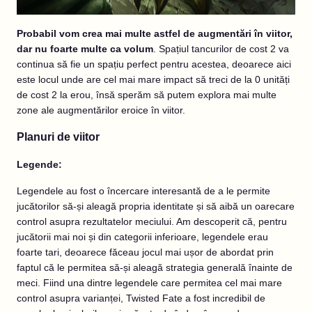
Probabil vom crea mai multe astfel de augmentări în viitor,
dar nu foarte multe ca volum
. Spațiul tancurilor de cost 2 va
continua să fie un spațiu perfect pentru acestea, deoarece aici
este locul unde are cel mai mare impact să treci de la
0
unități
de cost 2 la erou, însă sperăm să putem explora mai multe
zone ale augmentărilor eroice în viitor.
Planuri de viitor
Legende:
Legendele au fost o încercare interesantă de a le permite
jucătorilor să-și aleagă propria identitate și să aibă un oarecare
control asupra rezultatelor meciului. Am descoperit că, pentru
jucătorii mai noi și din categorii inferioare, legendele erau
foarte tari, deoarece făceau jocul mai ușor de abordat prin
faptul că le permitea să-și aleagă strategia generală înainte de
meci. Fiind una dintre legendele care permitea cel mai mare
control asupra varianței, Twisted Fate a fost incredibil de