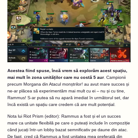
Acestea fiind spuse, încă vrem să explorăm acest spațiu,
mai mult în zona unităților care nu costă 5 aur
. Campionii
precum Morgana din Atacul monștrilor! au avut mare succes și
ne-ar plăcea să experimentăm mai mult cu ei – nu și cu tine,
Rammus! S-ar putea să nu apară imediat în următorul set, dar
încă există un spațiu care credem că are mult potențial.
Nota lui Riot Prism (editor): Rammus a fost și el un succes
mare ca unitate flexibilă pe care o puteați include în compoziție
când jucați într-un lobby bazat semnificativ pe daune din atac.
De fapt, cred că Rammus a fost unitatea mea preferată din