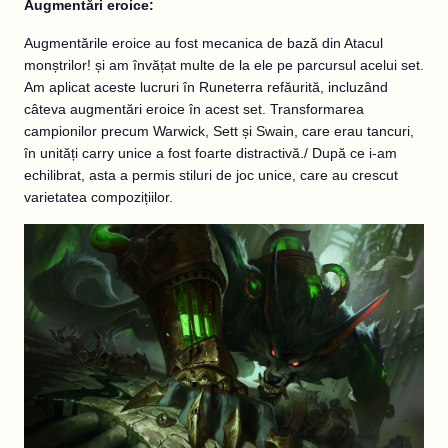
Augmentări eroice:
Augmentările eroice au fost mecanica de bază din Atacul
monștrilor! și am învățat multe de la ele pe parcursul acelui set.
Am aplicat aceste lucruri în Runeterra refăurită, incluzând
câteva augmentări eroice în acest set. Transformarea
campionilor precum Warwick, Sett și Swain, care erau tancuri,
în unități carry unice a fost foarte distractivă./ După ce i-am
echilibrat, asta a permis stiluri de joc unice, care au crescut
varietatea compozițiilor.