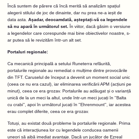
Încă suntem de părere că încă merită să analizăm spațiul
alegerii stilului de joc de dinainte, dar nu prea ne-a ieșit de
data asta.
Așadar, deocamdată, așteptați-vă ca legendele
să nu apară în următorul set.
În viitor, dacă găsim o versiune
a legendelor care corespunde mai bine obiectivelor noastre, s-
ar putea să le revizităm într-un alt set.
Portaluri regionale:
Ca mecanică principală a setului Runeterra refăurită,
portalurile regionale au remediat o mulțime dintre provocările
din TFT. Caruselul de început a devenit un moment social unic
(ceea ce nu era cazul), iar eliminarea verificării APM (acțiuni pe
minut), ceea ce era grozav. Portalurile au adăugat și o varianță
unică de la un meci la altul, unde într-un meci jucați în ''Balta
cu crabi'', apoi în următorul jucați în ''Ehrenmount'', iar acestea
erau complet diferite, ceea ce era grozav.
Totuși, au existat două probleme la portalurile regionale. Prima
este că interacțiunea lor cu legendele conducea oamenii
uneori să aibă imediat avantaje. Dacă un jucător de Ezreal