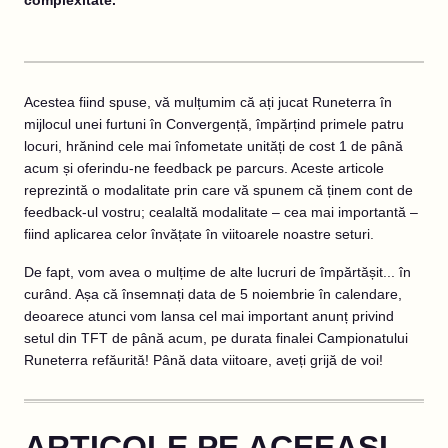
Acestea fiind spuse, vă mulțumim că ați jucat Runeterra în
mijlocul unei furtuni în Convergență, împărțind primele patru
locuri, hrănind cele mai înfometate unități de cost 1 de până
acum și oferindu-ne feedback pe parcurs. Aceste articole
reprezintă o modalitate prin care vă spunem că ținem cont de
feedback-ul vostru; cealaltă modalitate – cea mai importantă –
fiind aplicarea celor învățate în viitoarele noastre seturi.
De fapt, vom avea o mulțime de alte lucruri de împărtășit... în
curând. Așa că însemnați data de 5 noiembrie în calendare,
deoarece atunci vom lansa cel mai important anunț privind
setul din TFT de până acum, pe durata finalei Campionatului
Runeterra refăurită! Până data viitoare, aveți grijă de voi!
ARTICOLE PE ACEEAȘI