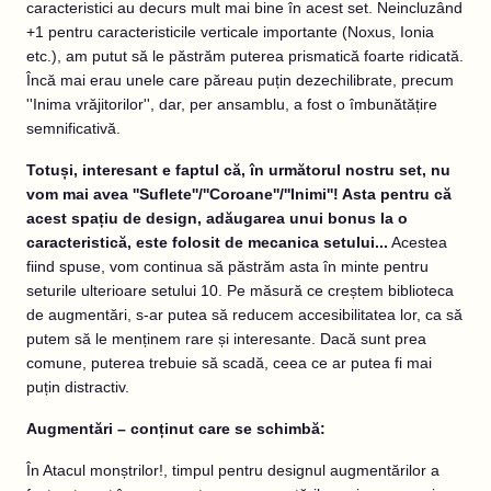
caracteristici au decurs mult mai bine în acest set. Neincluzând
+1 pentru caracteristicile verticale importante (Noxus, Ionia
etc.), am putut să le păstrăm puterea prismatică foarte ridicată.
Încă mai erau unele care păreau puțin dezechilibrate, precum
''Inima vrăjitorilor'', dar, per ansamblu, a fost o îmbunătățire
semnificativă.
Totuși, interesant e faptul că, în următorul nostru set, nu
vom mai avea ''Suflete''/''Coroane''/''Inimi''! Asta pentru că
acest spațiu de design, adăugarea unui bonus la o
caracteristică, este folosit de mecanica setului...
Acestea
fiind spuse, vom continua să păstrăm asta în minte pentru
seturile ulterioare setului 10. Pe măsură ce creștem biblioteca
de augmentări, s-ar putea să reducem accesibilitatea lor, ca să
putem să le menținem rare și interesante. Dacă sunt prea
comune, puterea trebuie să scadă, ceea ce ar putea fi mai
puțin distractiv.
Augmentări – conținut care se schimbă:
În Atacul monștrilor!, timpul pentru designul augmentărilor a