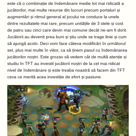
este că o combinație de îndemânare medie tot mai ridicată a
jucătorilor, mai multe resurse din lucruri precum portaluri și
augmentări și ritmul general al jocului ne conduce la unele
dintre rezultatele mai rare, precum unitățile de 3 stele și cost
de patru sau cinci care devin mai comune decât ne-am fi dorit.
Jucătorii au devenit prea buni și știu unde se trage linie și cum
să ajungă acolo. Deci vom face câteva modificări în următorul
set, plus mai multe în viitor, ca să ținem pasul cu îndemânarea
jucătorilor noștri. Este grozav să vedem cât de multă atenție și
studiu în TFT au investit jucătorii noștri de la cel mai ridicat
nivel de îndemânare și este treaba noastră să facem din TFT
ceva ce merită acea investiție de efort și pasiune.