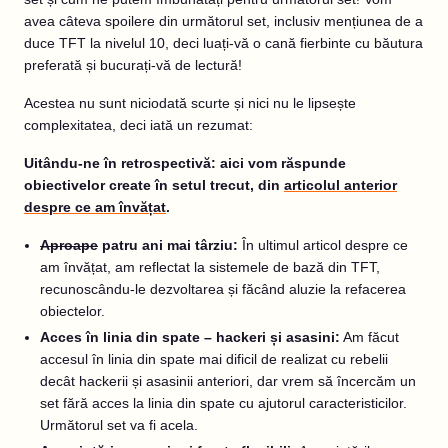
avea câteva spoilere din următorul set, inclusiv mențiunea de a
duce TFT la nivelul 10, deci luați-vă o cană fierbinte cu băutura
preferată și bucurați-vă de lectură!
Acestea nu sunt niciodată scurte și nici nu le lipsește
complexitatea, deci iată un rezumat:
Uitându-ne în retrospectivă: aici vom răspunde
obiectivelor create în setul trecut, din
articolul anterior
despre ce am învățat
.
Aproape
patru ani mai târziu:
În ultimul articol despre ce
am învățat, am reflectat la sistemele de bază din TFT,
recunoscându-le dezvoltarea și făcând aluzie la refacerea
obiectelor.
Acces în linia din spate – hackeri și asasini:
Am făcut
accesul în linia din spate mai dificil de realizat cu rebelii
decât hackerii și asasinii anteriori, dar vrem să încercăm un
set fără acces la linia din spate cu ajutorul caracteristicilor.
Următorul set va fi acela.