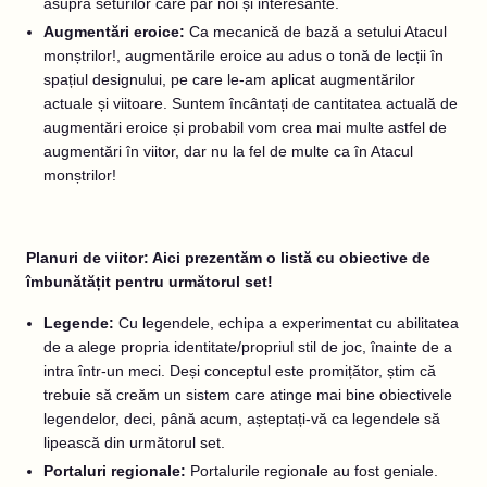
asupra seturilor care par noi și interesante.
Augmentări eroice:
Ca mecanică de bază a setului Atacul
monștrilor!, augmentările eroice au adus o tonă de lecții în
spațiul designului, pe care le-am aplicat augmentărilor
actuale și viitoare. Suntem încântați de cantitatea actuală de
augmentări eroice și probabil vom crea mai multe astfel de
augmentări în viitor, dar nu la fel de multe ca în Atacul
monștrilor!
Planuri de viitor: Aici prezentăm o listă cu obiective de
îmbunătățit pentru următorul set!
Legende:
Cu legendele, echipa a experimentat cu abilitatea
de a alege propria identitate/propriul stil de joc, înainte de a
intra într-un meci. Deși conceptul este promițător, știm că
trebuie să creăm un sistem care atinge mai bine obiectivele
legendelor, deci, până acum, așteptați-vă ca legendele să
lipească din următorul set.
Portaluri regionale:
Portalurile regionale au fost geniale.