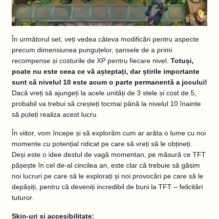
În următorul set, veți vedea câteva modificări pentru aspecte
precum dimensiunea punguțelor, șansele de a primi
recompense și costurile de XP pentru fiecare nivel.
Totuși,
poate nu este ceea ce vă așteptați, dar știrile importante
sunt că nivelul 10 este acum o parte permanentă a jocului!
Dacă vreți să ajungeți la acele unități de 3 stele și cost de 5,
probabil va trebui să creșteți tocmai până la nivelul 10 înainte
să puteți realiza acest lucru.
În viitor, vom începe și să explorăm cum ar arăta o lume cu noi
momente cu potențial ridicat pe care să vreți să le obțineți.
Deși este o idee destul de vagă momentan, pe măsură ce TFT
pășește în cel de-al cincilea an, este clar că trebuie să găsim
noi lucruri pe care să le explorați și noi provocări pe care să le
depășiți, pentru că deveniți incredibil de buni la TFT – felicitări
tuturor.
Skin-uri și accesibilitate: