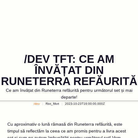
/DEV TFT: CE AM
ÎNVĂȚAT DIN
RUNETERRA REFĂURITĂ
Ce am învățat din Runeterra refăurită pentru următorul set și mai
departe!
/dev
Riot_Mort
2023-10-23T16:00:00.000Z
Cu aproximativ o lună rămasă din Runeterra refăurită, este
timpul să reflectăm la ceea ce am promis pentru a livra acest
set și cum ne putem îmbunătăți pentru următorul set! Vom