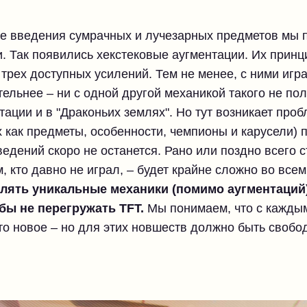
ле введения сумрачных и лучезарных предметов мы п
. Так появились хекстековые аугментации. Их принци
трех доступных усилений. Тем не менее, с ними игра
ельнее – ни с одной другой механикой такого не пол
ации и в "Драконьих землях". Но тут возникает проб
 как предметы, особенности, чемпионы и карусели) 
едений скоро не останется. Рано или поздно всего ст
, кто давно не играл, – будет крайне сложно во все
лять уникальные механики (помимо аугментаций)
обы не перегружать TFT.
Мы понимаем, что с каждым
то новое – но для этих новшеств должно быть свобо