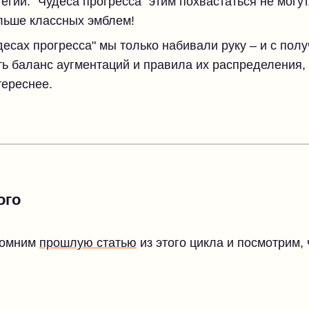
егий. "Чудеса прогресса" этим похвастаться не могу
льше классных эмблем!
десах прогресса" мы только набивали руку – и с по
ь баланс аугментаций и правила их распределения,
тереснее.
ого
помним
прошлую статью
из этого цикла и посмотрим,