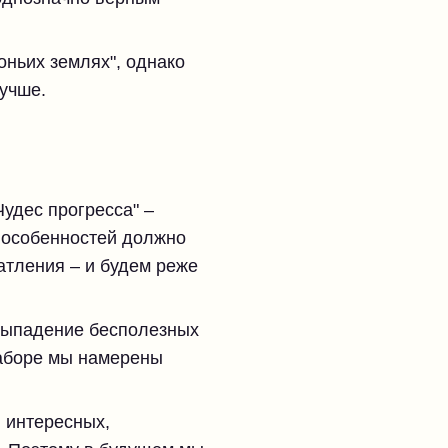
оньих землях", однако
лучше.
удес прогресса" –
 особенностей должно
атления – и будем реже
выпадение бесполезных
наборе мы намерены
 интересных,