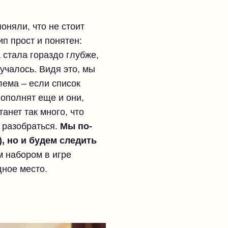
оняли, что не стоит
п прост и понятен:
 стала гораздо глубже,
учалось. Видя это, мы
лема – если список
пополнят еще и они,
анет так много, что
м разобраться.
Мы по-
, но и будем следить
 набором в игре
дное место.