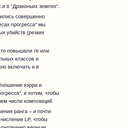
 и в "Драконьих землях".
вились совершенно
есах прогресса" мы
х убийств (резких
сто повышали те или
льных классов и
но включать и в
тношение кэрри и
огресса", и хотим, чтобы
шем числе композиций.
ения ранга – и почти
числения LP, чтобы
однозначно верным