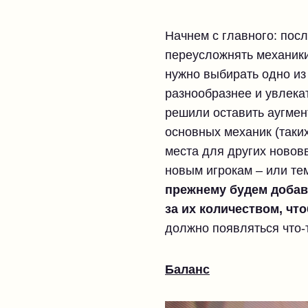
Начнем с главного: пос
переусложнять механики
нужно выбирать одно из 
разнообразнее и увлекат
решили оставить аугмент
основных механик (таких
места для других нововв
новым игрокам – или тем
прежнему будем добав
за их количеством, чт
должно появляться что-
Баланс