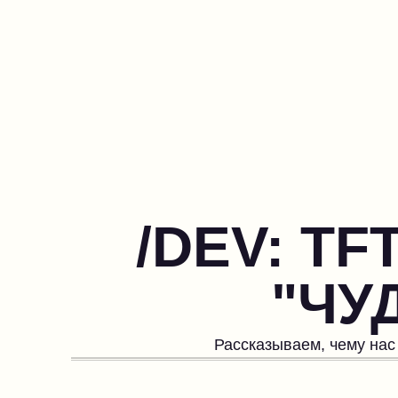
/DEV: T
"ЧУ
Рассказываем, чему нас