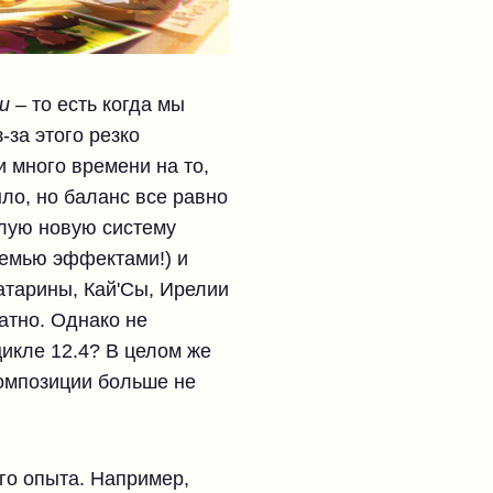
и
– то есть когда мы
за этого резко
 много времени на то,
ыло, но баланс все равно
елую новую систему
семью эффектами!) и
атарины, Кай'Сы, Ирелии
атно. Однако не
цикле 12.4? В целом же
омпозиции больше не
го опыта. Например,