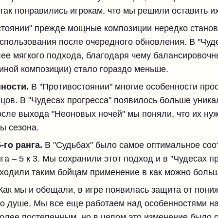
так понравились игрокам, что мы решили оставить их
тоянии" прежде мощные композиции нередко стано
спользования после очередного обновления. В "Чуд
ее мягкого подхода, благодаря чему балансировочны
иной композиции) стало гораздо меньше.
ности.
В "Противостоянии" многие особенности про
цов. В "Чудесах прогресса" появилось больше уника
сле выхода "Неоновых ночей" мы поняли, что их нуж
ы сезона.
го ранга.
В "Судьбах" было самое оптимальное соо
а – 5 к 3. Мы сохранили этот подход и в "Чудесах пр
аходили таким бойцам применение в как можно боль
Как мы и обещали, в игре появилась защита от пониж
по душе. Мы все еще работаем над особенностями на
олее постепенным, но в целом это изменение было 