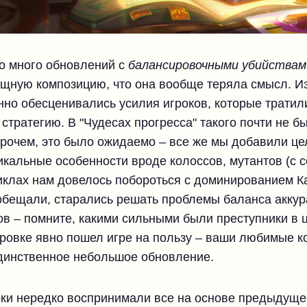
о много обновлений с
балансировочными убийствам
щную композицию, что она вообще теряла смысл. Из-
нно обесценивались усилия игроков, которые тратили
стратегию. В "Чудесах прогресса" такого почти не б
прочем, это было ожидаемо – все же мы добавили ц
никальные особенности вроде колоссов, мутантов (с 
иклах нам довелось побороться с доминированием К
и обещали, старались решать проблемы баланса аккур
ов – помните, какими сильными были преступники в 
ровке явно пошел игре на пользу – ваши любимые к
динственное небольшое обновление.
оки нередко воспринимали все на основе предыдуще