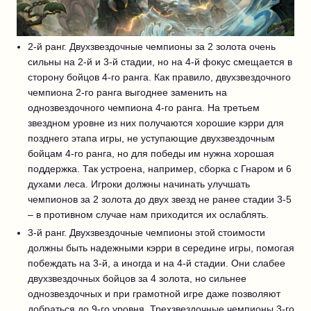
2-й ранг. Двухзвездочные чемпионы за 2 золота очень
сильны на 2-й и 3-й стадии, но на 4-й фокус смещается в
сторону бойцов 4-го ранга. Как правило, двухзвездочного
чемпиона 2-го ранга выгоднее заменить на
однозвездочного чемпиона 4-го ранга. На третьем
звездном уровне из них получаются хорошие кэрри для
позднего этапа игры, не уступающие двухзвездочным
бойцам 4-го ранга, но для победы им нужна хорошая
поддержка. Так устроена, например, сборка с Гнаром и 6
духами леса. Игроки должны начинать улучшать
чемпионов за 2 золота до двух звезд не ранее стадии 3-5
– в противном случае нам приходится их ослаблять.
3-й ранг. Двухзвездочные чемпионы этой стоимости
должны быть надежными кэрри в середине игры, помогая
побеждать на 3-й, а иногда и на 4-й стадии. Они слабее
двухзвездочных бойцов за 4 золота, но сильнее
однозвездочных и при грамотной игре даже позволяют
добраться до 9-го уровня. Трехзвездочные чемпионы 3-го