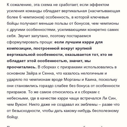
К сожалению, эта схема не сработает, если эффектом
усиления команды обладает вертикальная (насчитывающая
более 6 чемпионов) особенность, в которой ключевые
бойцы получают меньше пользы от бонусов, чем чемпионы
с другими особенностями, усиливающими конкретно самих
себя. Звучит запутано, поэтому постараемся
сформулировать проще:
если лучшим кэрри для
композиции, построенной вокруг крупной
вертикальной особенности, оказывается тот, кто не
обладает этой особенностью, значит, мы
просчитались.
В сборках с призраками использовались в
основном Зайра и Сенна, что казалось нелогичным и
ударяло по чемпионам вроде Морганы и Каина, поскольку
они становились гораздо слабее без бонуса от особенности
призраков. То же самое относилось и к сборкам с
небесными, где в качестве кэрри чаще встречался Ли Син,
чем Вуконг. Никто даже не создавал их эмблемы – разве что
от безысходности, чтобы дать какому-нибудь бесполезному
бойцу.