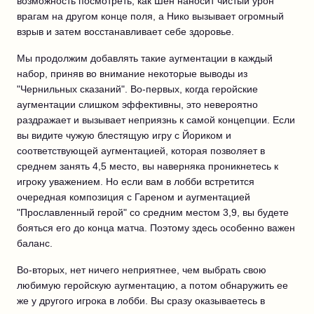
возможность посмотреть, как Шен наносит чистый урон
врагам на другом конце поля, а Нико вызывает огромный
взрыв и затем восстанавливает себе здоровье.
Мы продолжим добавлять такие аугментации в каждый
набор, приняв во внимание некоторые выводы из
"Чернильных сказаний". Во-первых, когда геройские
аугментации слишком эффективны, это невероятно
раздражает и вызывает неприязнь к самой концепции. Если
вы видите чужую блестящую игру с Йориком и
соответствующей аугментацией, которая позволяет в
среднем занять 4,5 место, вы наверняка проникнетесь к
игроку уважением. Но если вам в лобби встретится
очередная композиция с Гареном и аугментацией
"Прославленный герой" со средним местом 3,9, вы будете
бояться его до конца матча. Поэтому здесь особенно важен
баланс.
Во-вторых, нет ничего неприятнее, чем выбрать свою
любимую геройскую аугментацию, а потом обнаружить ее
же у другого игрока в лобби. Вы сразу оказываетесь в