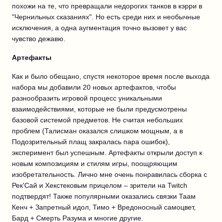
похожи на те, что превращали недорогих танков в кэрри в
"Чернильных сказаниях". Но есть среди них и необычные
исключения, а одна аугментация точно вызовет у вас
чувство дежавю.
Артефакты
Как и было обещано, спустя некоторое время после выхода
набора мы добавили 20 новых артефактов, чтобы
разнообразить игровой процесс уникальными
взаимодействиями, которые не были предусмотрены
базовой системой предметов. Не считая небольших
проблем (Талисман оказался слишком мощным, а в
Подозрительный плащ закралась пара ошибок),
эксперимент был успешным. Артефакты открыли доступ к
новым композициям и стилям игры, поощряющим
изобретательность. Лично мне очень понравилась сборка с
Рек'Сай и Хекстековым прицелом – зрители на Twitch
подтвердят! Также популярными оказались связки Таам
Кенч + Запретный идол, Тимо + Вредоносный самоцвет,
Бард + Смерть Разума и многие другие.