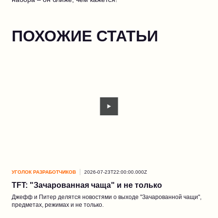
ПОХОЖИЕ СТАТЬИ
УГОЛОК РАЗРАБОТЧИКОВ
2026-07-23T22:00:00.000Z
УГО
TFT: "Зачарованная чаща" и не только
Но
Джефф и Питер делятся новостями о выходе "Зачарованной чащи",
Чащ
предметах, режимах и не только.
огон