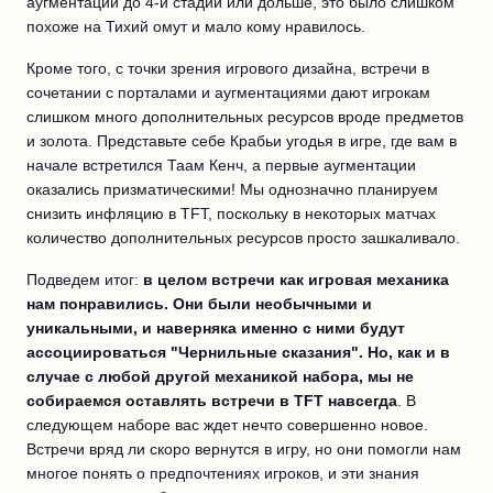
аугментаций до 4-й стадии или дольше, это было слишком
похоже на Тихий омут и мало кому нравилось.
Кроме того, с точки зрения игрового дизайна, встречи в
сочетании с порталами и аугментациями дают игрокам
слишком много дополнительных ресурсов вроде предметов
и золота. Представьте себе Крабьи угодья в игре, где вам в
начале встретился Таам Кенч, а первые аугментации
оказались призматическими! Мы однозначно планируем
снизить инфляцию в TFT, поскольку в некоторых матчах
количество дополнительных ресурсов просто зашкаливало.
Подведем итог:
в целом встречи как игровая механика
нам понравились. Они были необычными и
уникальными, и наверняка именно с ними будут
ассоциироваться "Чернильные сказания". Но, как и в
случае с любой другой механикой набора, мы не
собираемся оставлять встречи в TFT навсегда
. В
следующем наборе вас ждет нечто совершенно новое.
Встречи вряд ли скоро вернутся в игру, но они помогли нам
многое понять о предпочтениях игроков, и эти знания