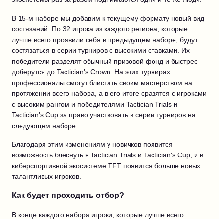
В 15-м наборе мы добавим к текущему формату новый вид
состязаний. По 32 игрока из каждого региона, которые
лучше всего проявили себя в предыдущем наборе, будут
состязаться в серии турниров с высокими ставками. Их
победители разделят обычный призовой фонд и быстрее
доберутся до Tactician's Crown. На этих турнирах
профессионалы смогут блистать своим мастерством на
протяжении всего набора, а в его итоге сразятся с игроками
с высоким рангом и победителями Tactician Trials и
Tactician's Cup за право участвовать в серии турниров на
следующем наборе.
Благодаря этим изменениям у новичков появится
возможность блеснуть в Tactician Trials и Tactician's Cup, и в
киберспортивной экосистеме TFT появится больше новых
талантливых игроков.
Как будет проходить отбор?
В конце каждого набора игроки, которые лучше всего