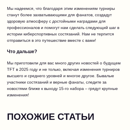
Мы надеемся, что благодаря этим изменениям турниры
станут более захватывающими для фанатов, создадут
здоровую атмосферу с достойными наградами для
профессионалов и помогут нам сделать следующий шаг в
истории киберспортивных состязаний. Нам не терпится
отправиться в это путешествие вместе с вами!
Что дальше?
Мы приготовили для вас много других новостей о будущем
TFT в 2025 году и не только, включая изменения турниров
высшего и среднего уровней и многое другое. Бывалые
участники состязаний и верные фанаты, следите за
новостями ближе к выходу 15-го набора – грядут крупные
изменения!
ПОХОЖИЕ СТАТЬИ