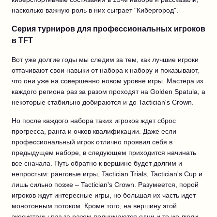
насколько важную роль в них сыграет "Кибергород".
Серия турниров для профессиональных игроков
в TFT
Вот уже долгие годы мы следим за тем, как лучшие игроки
оттачивают свои навыки от набора к набору и показывают,
что они уже на совершенно новом уровне игры. Мастера из
каждого региона раз за разом проходят на Golden Spatula, а
некоторые стабильно добираются и до Tactician's Crown.
Но после каждого набора таких игроков ждет сброс
прогресса, ранга и очков квалификации. Даже если
профессиональный игрок отлично проявил себя в
предыдущем наборе, в следующем приходится начинать
все сначала. Путь обратно к вершине будет долгим и
непростым: ранговые игры, Tactician Trials, Tactician's Cup и
лишь сильно позже – Tactician's Crown. Разумеется, порой
игроков ждут интересные игры, но большая их часть идет
монотонным потоком. Кроме того, на вершину этой
экосистемы раз за разом поднимаются одни и те же люди.