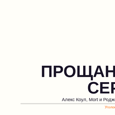
ПРОЩАН
СЕ
Алекс Коул, Mort и Род
Уголо