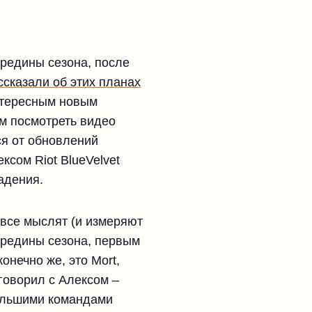
ередины сезона, после
ссказали об этих планах
интересным новым
м посмотреть видео
ся от обновлений
ксом Riot BlueVelvet
адения.
 все мыслят (и измеряют
ередины сезона, первым
онечно же, это Mort,
говорил с Алексом –
большими командами