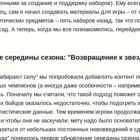
енными за создание и поддержку наборов). Ему всего
ец, сам я начал создавать материалы для игры – от
тических предметов – пять наборов назад, так что п
сад. А теперь, когда мы все познакомились, перейд
 середины сезона: "Возвращение к зве
набирают силу" мы попробовали добавлять контент 
ых чемпионов (а иногда даже особенности – наприм
ь. Поначалу мы считали, что такой подход поможет 
х бойцов оказалось недостаточно, чтобы подогреть и
атистические данные. Тем временем игроки продолжа
, и чтобы они не заскучали, мету надо было основате
заться от небольших постоянных нововведений и сд
тиках" появилось первое обновление середины сезона