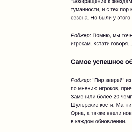
"Возвращение к звезда
туманности, и с тех по
сезона. Но были у этого
Роджер:
Помню, мы точно
игрокам. Кстати говоря..
Самое успешное об
Роджер:
"Пир зверей" и
по мнению игроков, при
Заменили более 20 чемп
Шулерские кости, Магни
Орна, а также ввели н
в каждом обновлении.