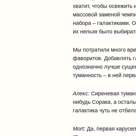
хватит, чтобы освежить
массовой заменой чемпи
набора – галактиками. 
их нельзя было выбират
Мы потратили много вре
фаворитов. Добавлять га
однозначно лучше сущес
туманность – в ней перв
Алекс:
Сиреневая туманн
нибудь Сорака, а остал
галактика чуть не отбил
Mort:
Да, первая карусел