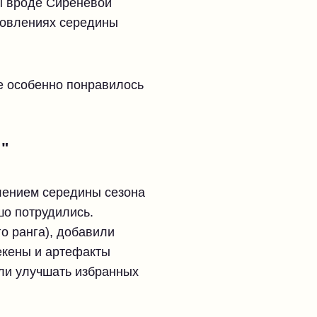
ы вроде Сиреневой
бновлениях середины
ие особенно понравилось
"
влением середины сезона
шо потрудились.
о ранга), добавили
екены и артефакты
ли улучшать избранных