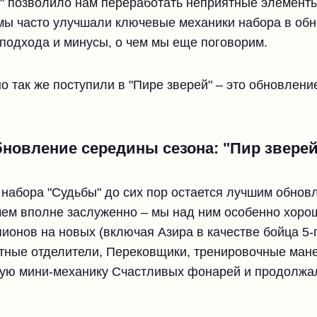
м" позволило нам переработать неприятные элемент
р мы часто улучшали ключевые механики набора в о
 подхода и минусы, о чем мы еще поговорим.
 так же поступили в "Пире зверей" – это обновлен
.
новление середины сезона: "Пир зверей
з набора "Судьбы" до сих пор остается лучшим обно
чем вполне заслуженно – мы над ним особенно хоро
ионов на новых (включая Азира в качестве бойца 5-г
тные отделители, Перековщики, тренировочные ман
овую мини-механику Счастливых фонарей и продолжа