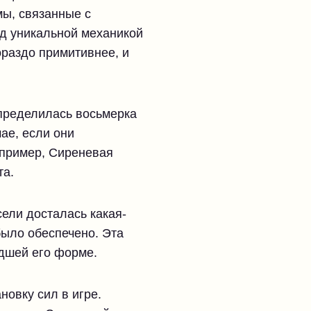
мы, связанные с
ад уникальной механикой
ораздо примитивнее, и
определилась восьмерка
ае, если они
апример, Сиреневая
та.
ели досталась какая-
было обеспечено. Эта
удшей его форме.
новку сил в игре.