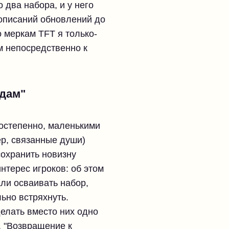
 два набора, и у него
 описаний обновлений до
о меркам TFT я только-
ем непосредственно к
здам"
постепенно, маленькими
ер, связанные души)
сохранить новизну
нтерес игроков: об этом
ли осваивать набор,
льно встряхнуть.
елать вместо них одно
, "Возвращение к