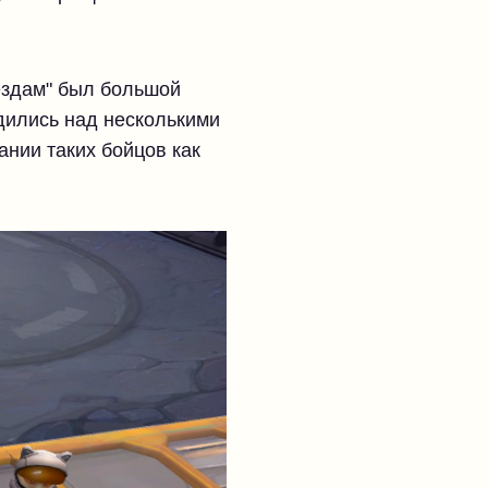
вездам" был большой
дились над несколькими
дании таких бойцов как