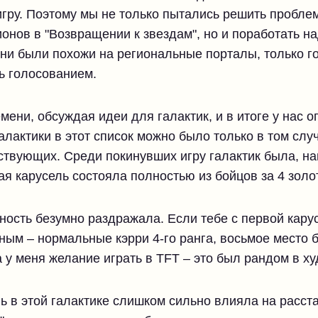
 игру. Поэтому мы не только пытались решить пробле
онов в "Возвращении к звездам", но и поработать н
Они были похожи на региональные порталы, только г
ь голосованием.
мени, обсуждая идеи для галактик, и в итоге у нас 
лактики в этот список можно было только в том случ
твующих. Среди покинувших игру галактик была, н
ая карусель состояла полностью из бойцов за 4 золо
ость безумно раздражала. Если тебе с первой карус
ьным – нормальные кэрри 4-го ранга, восьмое место 
а у меня желание играть в TFT – это был рандом в х
ь в этой галактике слишком сильно влияла на расста