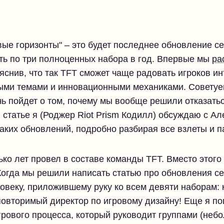
вые горизонты" – это будет последнее обновление с
ть по три полноценных набора в год. Впервые мы
ра
ъяснив, что так TFT сможет чаще радовать игроков 
ыми темами и инновационными механиками. Советуе
чь пойдет о том, почему мы вообще решили отказать
 статье я (Роджер Riot Prism Кодилл) обсуждаю с Але
таких обновлений, подробно разбирая все взлеты и п
ько лет провел в составе команды TFT. Вместо этого
Когда мы решили написать статью про обновления с
овеку, приложившему руку ко всем девяти наборам: к
овторимый директор по игровому дизайну! Еще я по
рового процесса, который руководит группами (не