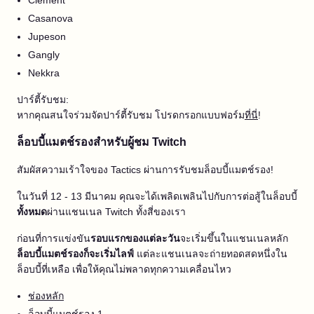
Clement
Casanova
Jupeson
Gangly
Nekkra
ปาร์ตี้รับชม:
หากคุณสนใจร่วมจัดปาร์ตี้รับชม โปรดกรอกแบบฟอร์ม
ที่นี่
!
ล็อบบี้แมตช์รองสำหรับผู้ชม Twitch
สัมผัสความเร้าใจของ Tactics ผ่านการรับชมล็อบบี้แมตช์รอง!
ในวันที่ 12 - 13 มีนาคม คุณจะได้เพลิดเพลินไปกับการต่อสู้ในล็อบบี้
ทั้งหมด
ผ่านแชนเนล Twitch ทั้งสี่ของเรา
ก่อนที่การแข่งขัน
รอบแรกของแต่ละวัน
จะเริ่มขึ้นในแชนเนลหลัก
ล็อบบี้แมตช์รองก็จะเริ่มไลฟ์
แต่ละแชนเนลจะถ่ายทอดสดหนึ่งใน
ล็อบบี้ที่เหลือ เพื่อให้คุณไม่พลาดทุกความเคลื่อนไหว
ช่องหลัก