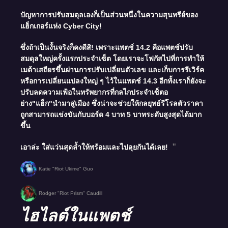
ปัญหาการปรับสมดุลเองก็เป็นส่วนหนึ่งในความสุนทรีย์ของ
แฮ็กเกอร์แห่ง Cyber City!
ซึ่งถ้าเป็นงั้นจริงก็คงดีสิ! เพราะแพตช์ 14.2 คือแพตช์ปรับ
สมดุลใหญ่ครั้งแรกประจำเซ็ต โดยเราจะโฟกัสไปที่การทำให้
เมต้าเสถียรขึ้นผ่านการปรับเปลี่ยนตัวเลข และเก็บการรีเวิร์ค
หรือการเปลี่ยนแปลงใหญ่ ๆ ไว้ในแพตช์ 14.3 อีกทั้งเราก็ยังจะ
ปรับลดความเฟ้อในทรัพยากรที่กลไกประจำเซ็ตอ
ย่าง"แฮ็ก"นำมาสู่เมือง ซึ่งน่าจะช่วยให้กลยุทธ์รีโรลตัวราคา
ถูกสามารถแข่งขันกับบอร์ด 4 บาท 5 บาทระดับสูงสุดได้มาก
ขึ้น
เอาล่ะ ใส่แว่นสุดล้ำให้พร้อมและไปลุยกันได้เลย!
Katie "Riot Ukime" Guo
Rodger "Riot Prism" Caudill
ไฮไลต์ในแพตช์