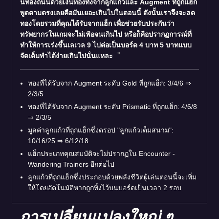
นท้องถนนด้วยเงินทองทั้งจากลูกแก้วและ Augment ที่ถูกแฮ็ก
พูดตามตรงเลยคือมันเยอะเกินไปในตอนนี้ ดังนั้นเราจึงจะลด
ทองโดยรวมที่คุณได้รับจากแฮ็ก เพื่อช่วยรับประกันว่า
ทรัพยากรในเกมจะไม่เฟ้อจนเกินไป หรือก็คือปรากฏการณ์ที่
ทำให้การเร่งขึ้นเลเวล 9 ไปต่อเป็นบอร์ด 4 บาท 5 บาทแบบ
จัดเต็มทำได้ง่ายเกินไปนั่นแหละ
ทองที่ได้รับจาก Augment ระดับ Gold ที่ถูกแฮ็ก: 3/4/6
⇒
2/3/5
ทองที่ได้รับจาก Augment ระดับ Prismatic ที่ถูกแฮ็ก: 4/6/8
⇒
2/3/5
มูลค่าลูกแก้วที่ถูกแฮ็กซึ่งดรอป "ลูกแก้วเต็มสนาม":
10/16/25
⇒
6/12/18
แฮ็กประเภทคุณสมบัติจะไม่ปรากฏใน Encounter -
Wandering Trainers อีกต่อไป
ลูกแก้วที่ถูกแฮ็กซึ่งประกอบด้วยพลังชีวิตผู้เล่นตอนนี้จะเพิ่ม
ให้โดยอัตโนมัติหากถูกทิ้งไว้บนบอร์ดเป็นเวลา 2 รอบ
การเปลี่ยนแปลงใหญ่ ๆ