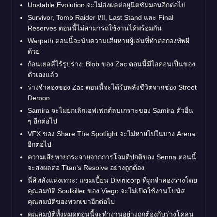
Unstable Evolution จะไม่ส่งผลต่อยูนิตซัมมอนอีกต่อไป
Survivor, Tomb Raider I/II, Last Stand และ Final
Reserves ตอนนี้ไม่สามารถใช้งานได้พร้อมกัน
Warpath ตอนนี้จะนับความเสียหายผู้เล่นที่ทำต่อกองทัพผี
ด้วย
ก้อนเยลลี่ไร้รูปร่าง: Blob ของ Zac ตอนนี้มีไอคอนเป็นของ
ตัวเองแล้ว
ร่างจำลองของ Zac ตอนนี้จะได้รับพลังชีวิตจากช่อง Street
Demon
Samira จะไม่ยกเลิกเอฟเฟกต์ลบเกราะของ Samira ตัวอื่น
ๆ อีกต่อไป
VFX ของ Share The Spotlight จะไม่หายไปในบาง Arena
อีกต่อไป
ความเสียหายกระจายจากการโจมตีปกติของ Senna ตอนนี้
จะส่งผลต่อ Titan's Resolve อย่างถูกต้อง
นี่สิพลังแห่งเทวะ: แชมเปี้ยน Divinicorp ที่ถูกจำลองร่างโดย
คุณสมบัติ Soulkiller ของ Viego จะไม่เปิดใช้งานโบนัส
คุณสมบัติของพวกเขาอีกต่อไป
คุณสมบัติทั้งหมดตอนนี้จะทำงานอย่างถูกต้องกับร่างโคลน