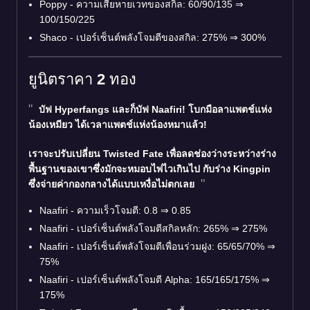
Poppy - ความเสียหายเวทของสกิล: 60/90/135
⇒
100/150/225
Shaco - เปอร์เซ็นต์พลังโจมตีของสกิล: 275%
⇒
300%
ยูนิตราคา 2 ทอง
บัฟ Hyperfangs และก็บัฟ Naafiri! โบกมือลาแพตช์แห่ง
น้องเหมียว ได้เวลาแพตช์แห่งน้องหมาแล้ว!
เราจะปรับเปลี่ยน Twisted Fate เพื่อลดช่องว่างระหว่างร่าง
พื้นฐานของเขาซึ่งมักจะหมอบไพ่ไวเกินไป กับร่าง Kingpin
ซึ่งจ่ายค่ากองกลางได้แบบเหงื่อไม่ตกเลย
Naafiri - ความเร็วโจมตี: 0.8
⇒
0.85
Naafiri - เปอร์เซ็นต์พลังโจมตีสกิลหลัก: 265%
⇒
275%
Naafiri - เปอร์เซ็นต์พลังโจมตีเพื่อนร่วมฝูง: 65/65/70%
⇒
75%
Naafiri - เปอร์เซ็นต์พลังโจมตี Alpha: 165/165/175%
⇒
175%