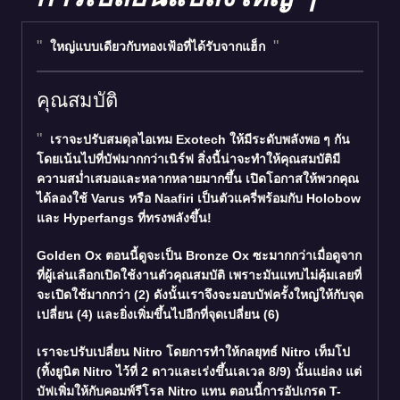
ใหญ่แบบเดียวกับทองเฟ้อที่ได้รับจากแฮ็ก
คุณสมบัติ
เราจะปรับสมดุลไอเทม Exotech ให้มีระดับพลังพอ ๆ กัน
โดยเน้นไปที่บัฟมากกว่าเนิร์ฟ สิ่งนี้น่าจะทำให้คุณสมบัติมี
ความสม่ำเสมอและหลากหลายมากขึ้น เปิดโอกาสให้พวกคุณ
ได้ลองใช้ Varus หรือ Naafiri เป็นตัวแครี่พร้อมกับ Holobow
และ Hyperfangs ที่ทรงพลังขึ้น!
Golden Ox ตอนนี้ดูจะเป็น Bronze Ox ซะมากกว่าเมื่อดูจาก
ที่ผู้เล่นเลือกเปิดใช้งานตัวคุณสมบัติ เพราะมันแทบไม่คุ้มเลยที่
จะเปิดใช้มากกว่า (2) ดังนั้นเราจึงจะมอบบัฟครั้งใหญ่ให้กับจุด
เปลี่ยน (4) และยิ่งเพิ่มขึ้นไปอีกที่จุดเปลี่ยน (6)
เราจะปรับเปลี่ยน Nitro โดยการทำให้กลยุทธ์ Nitro เท็มโป
(ทิ้งยูนิต Nitro ไว้ที่ 2 ดาวและเร่งขึ้นเลเวล 8/9) นั้นแย่ลง แต่
บัฟเพิ่มให้กับคอมพ์รีโรล Nitro แทน ตอนนี้การอัปเกรด T-