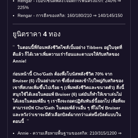
Rengar - เปอร์เซ็นต์พลังโจมตีการฟันครั้งแรก: 240%
⇒
225%
Rengar - การฮีลของสกิล: 160/180/210
⇒
140/145/150
ยูนิตราคา 4 ทอง
ในตอนนี้ที่ก้อนพลังชีวิตไซส์เบิ้มอย่าง Tibbers อยู่ในจุดที่
ดีแล้ว ก็ได้เวลาเพิ่มความเร่าร้อนและดาเมจให้กับสกิลของ
Annie!
ก่อนหน้านี้ Cho'Gath ต้องพึ่งโบนัสพลังชีวิต 70% จาก
Bruiser (6) เป็นอย่างมาก ซึ่งยิ่งส่งผลเข้าไปใหญ่กับสกิลของ
เขาที่สเกลเพิ่มขึ้นไปเรื่อย ๆ (เพิ่มพลังชีวิตและขนาดตัว) สิ่งนี้
สนุกใช้ได้เลยในคอมพ์ Bruiser (6) แต่มันก็ทำให้เขาเล่นไม่
ได้เลยในคอมพ์อื่น ๆ เราจึงจะถอดปฏิสัมพันธ์นี้ออกไป เพื่อที่จะ
สามารถบัฟ Cho'Gath ในคอมพ์ล้วนอื่น ๆ ที่ไม่ใช่ Bruiser
และหวังว่าเขาจะมีตัวเลือกบิลด์มากกว่าแค่หนึ่งบิลด์แบบใน
ตอนนี้
Annie - ความเสียหายพื้นฐานของสกิล: 210/315/1200
⇒