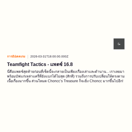
การอัปเดตเกม
2026-03-31T18:00:00.000Z
Teamfight Tactics - แพตช์ 16.8
นี่คือแพตช์สุดท้ายก่อนที่เซ็ตนี้จะกลายเป็นเพียงเรื่องเล่าและตำนาน... เราเลยมา
พร้อมบัฟแก่เหล่าแครี่ที่ยังแบกได้ไม่สุด (สักที) รวมถึงการปรับเปลี่ยนให้ตรงตาม
เนื้อเรื่องมากขึ้น ส่วนโหมด Choncc’s Treasure ก็จะยิ่ง Choncc มากขึ้นไปอีก!