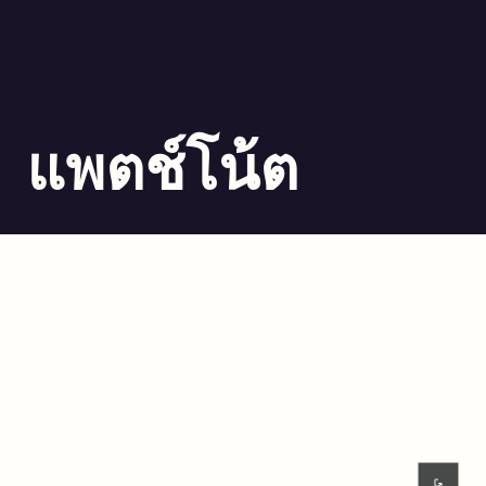
แพตช์โน้ต