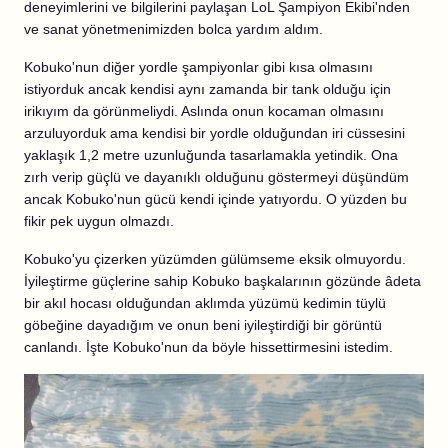
deneyimlerini ve bilgilerini paylaşan LoL Şampiyon Ekibi'nden
ve sanat yönetmenimizden bolca yardım aldım.
Kobuko'nun diğer yordle şampiyonlar gibi kısa olmasını
istiyorduk ancak kendisi aynı zamanda bir tank olduğu için
irikıyım da görünmeliydi. Aslında onun kocaman olmasını
arzuluyorduk ama kendisi bir yordle olduğundan iri cüssesini
yaklaşık 1,2 metre uzunluğunda tasarlamakla yetindik. Ona
zırh verip güçlü ve dayanıklı olduğunu göstermeyi düşündüm
ancak Kobuko'nun gücü kendi içinde yatıyordu. O yüzden bu
fikir pek uygun olmazdı.
Kobuko'yu çizerken yüzümden gülümseme eksik olmuyordu.
İyileştirme güçlerine sahip Kobuko başkalarının gözünde âdeta
bir akıl hocası olduğundan aklımda yüzümü kedimin tüylü
göbeğine dayadığım ve onun beni iyileştirdiği bir görüntü
canlandı. İşte Kobuko'nun da böyle hissettirmesini istedim.