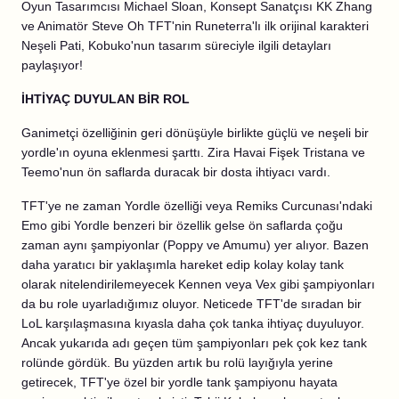
Oyun Tasarımcısı Michael Sloan, Konsept Sanatçısı KK Zhang
ve Animatör Steve Oh TFT'nin Runeterra'lı ilk orijinal karakteri
Neşeli Pati, Kobuko'nun tasarım süreciyle ilgili detayları
paylaşıyor!
İHTİYAÇ DUYULAN BİR ROL
Ganimetçi özelliğinin geri dönüşüyle birlikte güçlü ve neşeli bir
yordle'ın oyuna eklenmesi şarttı. Zira Havai Fişek Tristana ve
Teemo'nun ön saflarda duracak bir dosta ihtiyacı vardı.
TFT'ye ne zaman Yordle özelliği veya Remiks Curcunası'ndaki
Emo gibi Yordle benzeri bir özellik gelse ön saflarda çoğu
zaman aynı şampiyonlar (Poppy ve Amumu) yer alıyor. Bazen
daha yaratıcı bir yaklaşımla hareket edip kolay kolay tank
olarak nitelendirilemeyecek Kennen veya Vex gibi şampiyonları
da bu role uyarladığımız oluyor. Neticede TFT'de sıradan bir
LoL karşılaşmasına kıyasla daha çok tanka ihtiyaç duyuluyor.
Ancak yukarıda adı geçen tüm şampiyonları pek çok kez tank
rolünde gördük. Bu yüzden artık bu rolü layığıyla yerine
getirecek, TFT'ye özel bir yordle tank şampiyonu hayata