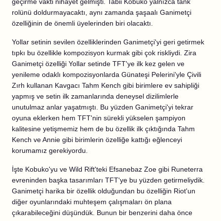
geçirme vakti nihayet gelmişti. Tabii Kobuko yalnızca tank
rolünü doldurmayacaktı, aynı zamanda şaşaalı Ganimetçi
özelliğinin de önemli üyelerinden biri olacaktı.
Yollar setinin sevilen özelliklerinden Ganimetçi'yi geri getirmek
tıpkı bu özellikle kompozisyon kurmak gibi çok riskliydi. Zira
Ganimetçi özelliği Yollar setinde TFT'ye ilk kez gelen ve
yenileme odaklı kompozisyonlarda Günateşi Pelerini'yle Çivili
Zırh kullanan Kavgacı Tahm Kench gibi birimlere ev sahipliği
yapmış ve setin ilk zamanlarında deneysel dizilimlerle
unutulmaz anlar yaşatmıştı. Bu yüzden Ganimetçi'yi tekrar
oyuna eklerken hem TFT'nin sürekli yükselen şampiyon
kalitesine yetişmemiz hem de bu özellik ilk çıktığında Tahm
Kench ve Annie gibi birimlerin özelliğe kattığı eğlenceyi
korumamız gerekiyordu.
İşte Kobuko'yu ve Wild Rift'teki Efsanebaz Zoe gibi Runeterra
evreninden başka tasarımları TFT'ye bu yüzden getirmeliydik.
Ganimetçi harika bir özellik olduğundan bu özelliğin Riot'un
diğer oyunlarındaki muhteşem çalışmaları ön plana
çıkarabileceğini düşündük. Bunun bir benzerini daha önce