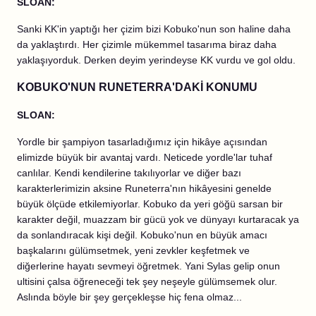
SLOAN:
Sanki KK'in yaptığı her çizim bizi Kobuko'nun son haline daha
da yaklaştırdı. Her çizimle mükemmel tasarıma biraz daha
yaklaşıyorduk. Derken deyim yerindeyse KK vurdu ve gol oldu.
KOBUKO'NUN RUNETERRA'DAKİ KONUMU
SLOAN:
Yordle bir şampiyon tasarladığımız için hikâye açısından
elimizde büyük bir avantaj vardı. Neticede yordle'lar tuhaf
canlılar. Kendi kendilerine takılıyorlar ve diğer bazı
karakterlerimizin aksine Runeterra'nın hikâyesini genelde
büyük ölçüde etkilemiyorlar. Kobuko da yeri göğü sarsan bir
karakter değil, muazzam bir gücü yok ve dünyayı kurtaracak ya
da sonlandıracak kişi değil. Kobuko'nun en büyük amacı
başkalarını gülümsetmek, yeni zevkler keşfetmek ve
diğerlerine hayatı sevmeyi öğretmek. Yani Sylas gelip onun
ultisini çalsa öğreneceği tek şey neşeyle gülümsemek olur.
Aslında böyle bir şey gerçekleşse hiç fena olmaz...