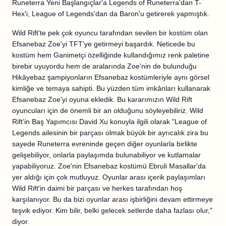
Runeterra Yeni Başlangıçlar'a Legends of Runeterra'dan T-
Hex'i, League of Legends'dan da Baron'u getirerek yapmıştık.
Wild Rift'te pek çok oyuncu tarafından sevilen bir kostüm olan
Efsanebaz Zoe'yi TFT'ye getirmeyi başardık. Neticede bu
kostüm hem Ganimetçi özelliğinde kullandığımız renk paletine
birebir uyuyordu hem de aralarında Zoe'nin de bulunduğu
Hikâyebaz şampiyonların Efsanebaz kostümleriyle aynı görsel
kimliğe ve temaya sahipti. Bu yüzden tüm imkânları kullanarak
Efsanebaz Zoe'yi oyuna ekledik. Bu kararımızın Wild Rift
oyuncuları için de önemli bir an olduğunu söyleyebiliriz. Wild
Rift'in Baş Yapımcısı David Xu konuyla ilgili olarak "League of
Legends ailesinin bir parçası olmak büyük bir ayrıcalık zira bu
sayede Runeterra evreninde geçen diğer oyunlarla birlikte
gelişebiliyor, onlarla paylaşımda bulunabiliyor ve kutlamalar
yapabiliyoruz. Zoe'nin Efsanebaz kostümü Ebruli Masallar'da
yer aldığı için çok mutluyuz. Oyunlar arası içerik paylaşımları
Wild Rift'in daimi bir parçası ve herkes tarafından hoş
karşılanıyor. Bu da bizi oyunlar arası işbirliğini devam ettirmeye
teşvik ediyor. Kim bilir, belki gelecek setlerde daha fazlası olur,"
diyor.