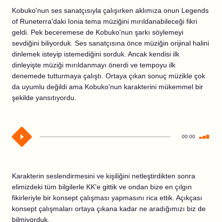
Kobuko'nun ses sanatçısıyla çalışırken aklımıza onun Legends
of Runeterra'daki Ionia tema müziğini mırıldanabileceği fikri
geldi. Pek beceremese de Kobuko'nun şarkı söylemeyi
sevdiğini biliyorduk. Ses sanatçısına önce müziğin orijinal halini
dinlemek isteyip istemediğini sorduk. Ancak kendisi ilk
dinleyişte müziği mırıldanmayı önerdi ve tempoyu ilk
denemede tutturmaya çalıştı. Ortaya çıkan sonuç müzikle çok
da uyumlu değildi ama Kobuko'nun karakterini mükemmel bir
şekilde yansıtıyordu.
00:00
Karakterin seslendirmesini ve kişiliğini netleştirdikten sonra
elimizdeki tüm bilgilerle KK'e gittik ve ondan bize en çılgın
fikirleriyle bir konsept çalışması yapmasını rica ettik. Açıkçası
konsept çalışmaları ortaya çıkana kadar ne aradığımızı biz de
bilmiyorduk.