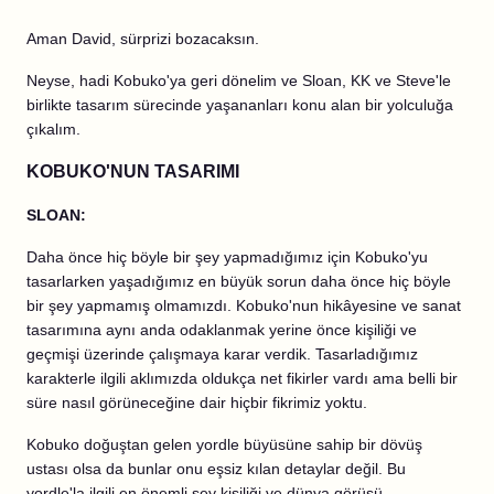
Aman David, sürprizi bozacaksın.
Neyse, hadi Kobuko'ya geri dönelim ve Sloan, KK ve Steve'le
birlikte tasarım sürecinde yaşananları konu alan bir yolculuğa
çıkalım.
KOBUKO'NUN TASARIMI
SLOAN:
Daha önce hiç böyle bir şey yapmadığımız için Kobuko'yu
tasarlarken yaşadığımız en büyük sorun daha önce hiç böyle
bir şey yapmamış olmamızdı. Kobuko'nun hikâyesine ve sanat
tasarımına aynı anda odaklanmak yerine önce kişiliği ve
geçmişi üzerinde çalışmaya karar verdik. Tasarladığımız
karakterle ilgili aklımızda oldukça net fikirler vardı ama belli bir
süre nasıl görüneceğine dair hiçbir fikrimiz yoktu.
Kobuko doğuştan gelen yordle büyüsüne sahip bir dövüş
ustası olsa da bunlar onu eşsiz kılan detaylar değil. Bu
yordle'la ilgili en önemli şey kişiliği ve dünya görüşü.