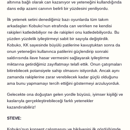
altınına bağlı olarak can kazanıyor ve yeteneğini kullandığında
dans edip azami canının belirli bir yüzdesini yeniliyordu.
İlk yetenek setini denediğimiz bazı oyunlarda tüm takım
arkadaşları Kobuko'nun etrafında can verirken ne kendisi
rakipleri katledebiliyor ne de rakipleri onu katledebiliyordu. Bu
yüzden yüzdelik iyileştirmeyi sabit bir sayıyla değiştirdik.
Kobuko, KK sayesinde büyülü patilerine kavuştuktan sonra da
onun yeteneğini kullanınca patilerini güçlendirip sonraki
saldırısında ilave hasar vermesini sağlayarak iyileştirme
miktarına getirdiğimiz zayıflatmayı telafi ettik. Onun çatışmaları
bitirebilecek potansiyele sahip olmasını istiyorduk. Ancak aynı
zamanda rakiplerine zarar verebilecek kadar güçlü olduğunu
ama bunu yapmamayı tercih ettiğini göstermeyi arzuluyorduk.
Gelecekte ona doğuştan gelen yordle büyüsü, iyimser kişiliği ve
kaslarıyla gerçekleştirebileceği farklı yetenekler
kazandırabiliriz!
STEVE:
Kobuko'nun konsept çalışmasını ve hikâyesini ilk gördüğümde