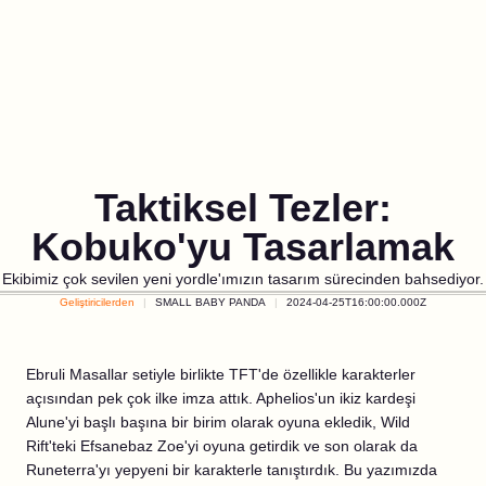
Taktiksel Tezler:
Kobuko'yu Tasarlamak
Ekibimiz çok sevilen yeni yordle'ımızın tasarım sürecinden bahsediyor.
Geliştiricilerden
SMALL BABY PANDA
2024-04-25T16:00:00.000Z
Ebruli Masallar setiyle birlikte TFT'de özellikle karakterler
açısından pek çok ilke imza attık. Aphelios'un ikiz kardeşi
Alune'yi başlı başına bir birim olarak oyuna ekledik, Wild
Rift'teki Efsanebaz Zoe'yi oyuna getirdik ve son olarak da
Runeterra'yı yepyeni bir karakterle tanıştırdık. Bu yazımızda