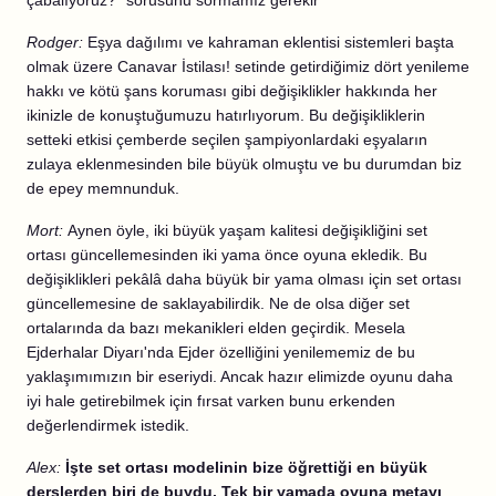
çabalıyoruz?" sorusunu sormamız gerekir
Rodger:
Eşya dağılımı ve kahraman eklentisi sistemleri başta
olmak üzere Canavar İstilası! setinde getirdiğimiz dört yenileme
hakkı ve kötü şans koruması gibi değişiklikler hakkında her
ikinizle de konuştuğumuzu hatırlıyorum. Bu değişikliklerin
setteki etkisi çemberde seçilen şampiyonlardaki eşyaların
zulaya eklenmesinden bile büyük olmuştu ve bu durumdan biz
de epey memnunduk.
Mort:
Aynen öyle, iki büyük yaşam kalitesi değişikliğini set
ortası güncellemesinden iki yama önce oyuna ekledik. Bu
değişiklikleri pekâlâ daha büyük bir yama olması için set ortası
güncellemesine de saklayabilirdik. Ne de olsa diğer set
ortalarında da bazı mekanikleri elden geçirdik. Mesela
Ejderhalar Diyarı'nda Ejder özelliğini yenilememiz de bu
yaklaşımımızın bir eseriydi. Ancak hazır elimizde oyunu daha
iyi hale getirebilmek için fırsat varken bunu erkenden
değerlendirmek istedik.
Alex:
İşte set ortası modelinin bize öğrettiği en büyük
derslerden biri de buydu. Tek bir yamada oyuna metayı