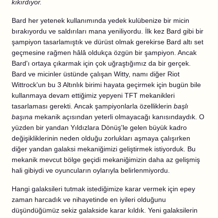
kıkırdıyor.
Bard her yetenek kullanımında yedek kulübenize bir micin
bırakıyordu ve saldırıları mana yeniliyordu. İlk kez Bard gibi bir
şampiyon tasarlamıştık ve dürüst olmak gerekirse Bard altı set
geçmesine rağmen hâlâ oldukça özgün bir şampiyon. Ancak
Bard'ı ortaya çıkarmak için çok uğraştığımız da bir gerçek.
Bard ve micinler üstünde çalışan Witty, namı diğer Riot
Wittrock'un bu 3 Altınlık birimi hayata geçirmek için bugün bile
kullanmaya devam ettiğimiz yepyeni TFT mekanikleri
tasarlaması gerekti. Ancak şampiyonlarla özelliklerin
başlı
başına
mekanik açısından yeterli olmayacağı kanısındaydık. O
yüzden bir yandan Yıldızlara Dönüş'le gelen büyük kadro
değişikliklerinin neden olduğu zorlukları aşmaya çalışırken
diğer yandan galaksi mekaniğimizi geliştirmek istiyorduk. Bu
mekanik mevcut bölge geçidi mekaniğimizin daha az gelişmiş
hali gibiydi ve oyuncuların oylarıyla belirlenmiyordu.
Hangi galaksileri tutmak istediğimize karar vermek için epey
zaman harcadık ve nihayetinde en iyileri olduğunu
düşündüğümüz sekiz galakside karar kıldık. Yeni galaksilerin