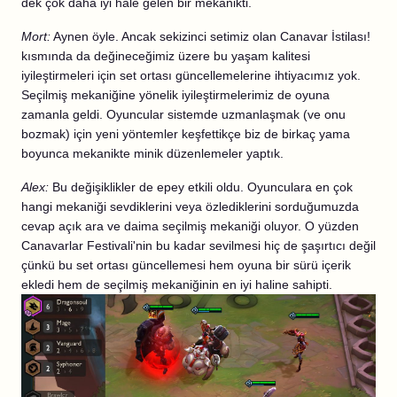
dek çok daha iyi hale gelen bir mekanikti.
Mort:
Aynen öyle. Ancak sekizinci setimiz olan Canavar İstilası!
kısmında da değineceğimiz üzere bu yaşam kalitesi
iyileştirmeleri için set ortası güncellemelerine ihtiyacımız yok.
Seçilmiş mekaniğine yönelik iyileştirmelerimiz de oyuna
zamanla geldi. Oyuncular sistemde uzmanlaşmak (ve onu
bozmak) için yeni yöntemler keşfettikçe biz de birkaç yama
boyunca mekanikte minik düzenlemeler yaptık.
Alex:
Bu değişiklikler de epey etkili oldu. Oyunculara en çok
hangi mekaniği sevdiklerini veya özlediklerini sorduğumuzda
cevap açık ara ve daima seçilmiş mekaniği oluyor. O yüzden
Canavarlar Festivali'nin bu kadar sevilmesi hiç de şaşırtıcı değil
çünkü bu set ortası güncellemesi hem oyuna bir sürü içerik
ekledi hem de seçilmiş mekaniğinin en iyi haline sahipti.