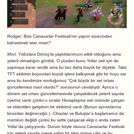
Rodger:
Bize Canavarlar Festivali'nin yapım sürecinden
bahsetmek ister misin?
Mort:
Yıldızlara Dönüş'te yaptıklarımızın etkili olduğunu ama
yeterli olmadığını gördük. O yüzden bunu Yollar seti için de
yapmaya karar verdik ama bu kez daha büyük bir ölçekte. Tabii
TFT ekibinin boyundan büyük işlere kalkışmak gibi bir huyu var
ama bu kendimize sorduğumuz "Çok büyük bir set ortası
güncellemesi nasıl olurdu?" sorusunun cevabıydı. Ayrıca o
dönem set ortası güncellemesinde çalışabilecek yeterli sayıda
üyemiz vardı çünkü o sıralar Hesaplaşma seti üstünde çalışan
ve eklentileri geliştiren bir ekibimiz vardı (Bunun ayrıntılarına
birazdan değineceğiz.). Cihazlar ve Buluşlar'a başlamamız da
mümkün değildi çünkü bu sette çalışacak ekip o anda zaten
Yollar'da çalışıyordu. Durum böyle olunca Canavarlar Festivali
için yeterli sayıda üyeye sahip bir ekip ortaya çıktı ve bu