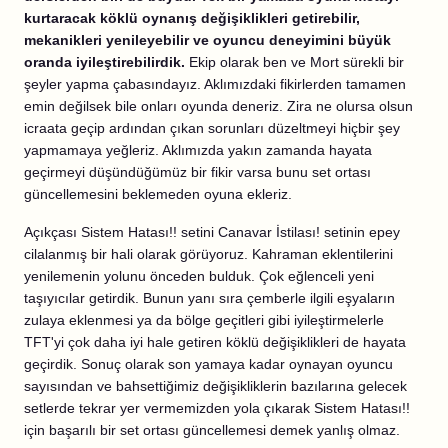
kurtaracak köklü oynanış değişiklikleri getirebilir,
mekanikleri yenileyebilir ve oyuncu deneyimini büyük
oranda iyileştirebilirdik.
Ekip olarak ben ve Mort sürekli bir
şeyler yapma çabasındayız. Aklımızdaki fikirlerden tamamen
emin değilsek bile onları oyunda deneriz. Zira ne olursa olsun
icraata geçip ardından çıkan sorunları düzeltmeyi hiçbir şey
yapmamaya yeğleriz. Aklımızda yakın zamanda hayata
geçirmeyi düşündüğümüz bir fikir varsa bunu set ortası
güncellemesini beklemeden oyuna ekleriz.
Açıkçası Sistem Hatası!! setini Canavar İstilası! setinin epey
cilalanmış bir hali olarak görüyoruz. Kahraman eklentilerini
yenilemenin yolunu önceden bulduk. Çok eğlenceli yeni
taşıyıcılar getirdik. Bunun yanı sıra çemberle ilgili eşyaların
zulaya eklenmesi ya da bölge geçitleri gibi iyileştirmelerle
TFT'yi çok daha iyi hale getiren köklü değişiklikleri de hayata
geçirdik. Sonuç olarak son yamaya kadar oynayan oyuncu
sayısından ve bahsettiğimiz değişikliklerin bazılarına gelecek
setlerde tekrar yer vermemizden yola çıkarak Sistem Hatası!!
için başarılı bir set ortası güncellemesi demek yanlış olmaz.