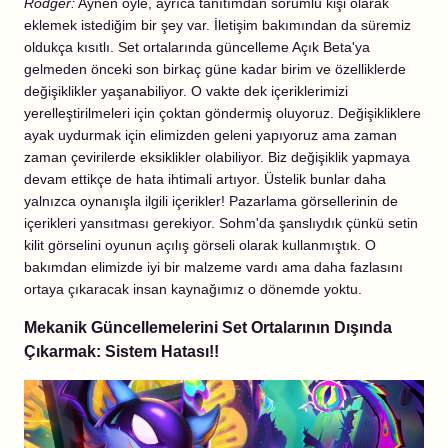
Rodger:
Aynen öyle, ayrıca tanıtımdan sorumlu kişi olarak
eklemek istediğim bir şey var. İletişim bakımından da süremiz
oldukça kısıtlı. Set ortalarında güncelleme Açık Beta'ya
gelmeden önceki son birkaç güne kadar birim ve özelliklerde
değişiklikler yaşanabiliyor. O vakte dek içeriklerimizi
yerelleştirilmeleri için çoktan göndermiş oluyoruz. Değişikliklere
ayak uydurmak için elimizden geleni yapıyoruz ama zaman
zaman çevirilerde eksiklikler olabiliyor. Biz değişiklik yapmaya
devam ettikçe de hata ihtimali artıyor. Üstelik bunlar daha
yalnızca oynanışla ilgili içerikler! Pazarlama görsellerinin de
içerikleri yansıtması gerekiyor. Sohm'da şanslıydık çünkü setin
kilit görselini oyunun açılış görseli olarak kullanmıştık. O
bakımdan elimizde iyi bir malzeme vardı ama daha fazlasını
ortaya çıkaracak insan kaynağımız o dönemde yoktu.
Mekanik Güncellemelerini Set Ortalarının Dışında
Çıkarmak: Sistem Hatası!!