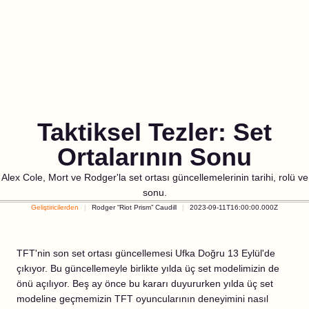
Taktiksel Tezler: Set
Ortalarının Sonu
Alex Cole, Mort ve Rodger'la set ortası güncellemelerinin tarihi, rolü ve
sonu.
Geliştiricilerden
Rodger “Riot Prism” Caudill
2023-09-11T16:00:00.000Z
TFT'nin son set ortası güncellemesi Ufka Doğru 13 Eylül'de
çıkıyor. Bu güncellemeyle birlikte yılda üç set modelimizin de
önü açılıyor. Beş ay önce bu kararı duyururken yılda üç set
modeline geçmemizin TFT oyuncularının deneyimini nasıl