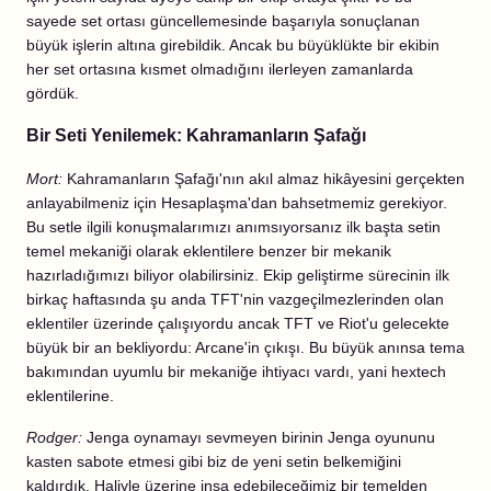
sayede set ortası güncellemesinde başarıyla sonuçlanan
büyük işlerin altına girebildik. Ancak bu büyüklükte bir ekibin
her set ortasına kısmet olmadığını ilerleyen zamanlarda
gördük.
Bir Seti Yenilemek: Kahramanların Şafağı
Mort:
Kahramanların Şafağı'nın akıl almaz hikâyesini gerçekten
anlayabilmeniz için Hesaplaşma'dan bahsetmemiz gerekiyor.
Bu setle ilgili konuşmalarımızı anımsıyorsanız ilk başta setin
temel mekaniği olarak eklentilere benzer bir mekanik
hazırladığımızı biliyor olabilirsiniz. Ekip geliştirme sürecinin ilk
birkaç haftasında şu anda TFT'nin vazgeçilmezlerinden olan
eklentiler üzerinde çalışıyordu ancak TFT ve Riot'u gelecekte
büyük bir an bekliyordu: Arcane'in çıkışı. Bu büyük anınsa tema
bakımından uyumlu bir mekaniğe ihtiyacı vardı, yani hextech
eklentilerine.
Rodger:
Jenga oynamayı sevmeyen birinin Jenga oyununu
kasten sabote etmesi gibi biz de yeni setin belkemiğini
kaldırdık. Haliyle üzerine inşa edebileceğimiz bir temelden