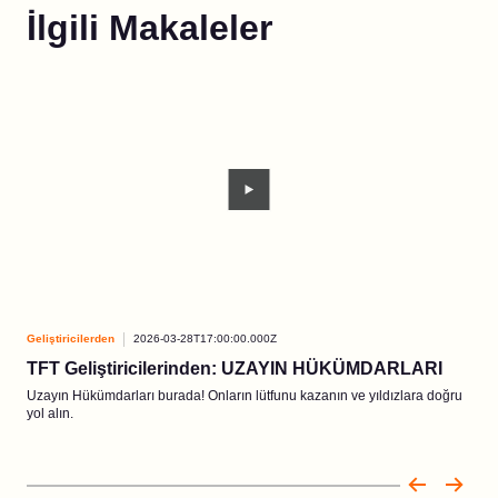
İlgili Makaleler
Geliştiricilerden
2026-03-28T17:00:00.000Z
Geliş
TFT Geliştiricilerinden: UZAYIN HÜKÜMDARLARI
Ao 
Uzayın Hükümdarları burada! Onların lütfunu kazanın ve yıldızlara doğru
Yakı
yol alın.