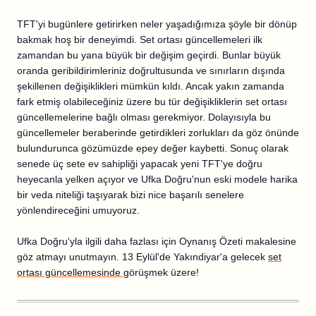
TFT'yi bugünlere getirirken neler yaşadığımıza şöyle bir dönüp
bakmak hoş bir deneyimdi. Set ortası güncellemeleri ilk
zamandan bu yana büyük bir değişim geçirdi. Bunlar büyük
oranda geribildirimleriniz doğrultusunda ve sınırların dışında
şekillenen değişiklikleri mümkün kıldı. Ancak yakın zamanda
fark etmiş olabileceğiniz üzere bu tür değişikliklerin set ortası
güncellemelerine bağlı olması gerekmiyor. Dolayısıyla bu
güncellemeler beraberinde getirdikleri zorlukları da göz önünde
bulundurunca gözümüzde epey değer kaybetti. Sonuç olarak
senede üç sete ev sahipliği yapacak yeni TFT'ye doğru
heyecanla yelken açıyor ve Ufka Doğru'nun eski modele harika
bir veda niteliği taşıyarak bizi nice başarılı senelere
yönlendireceğini umuyoruz.
Ufka Doğru'yla ilgili daha fazlası için Oynanış Özeti makalesine
göz atmayı unutmayın. 13 Eylül'de Yakındiyar'a gelecek
set
ortası güncellemesinde
görüşmek üzere!