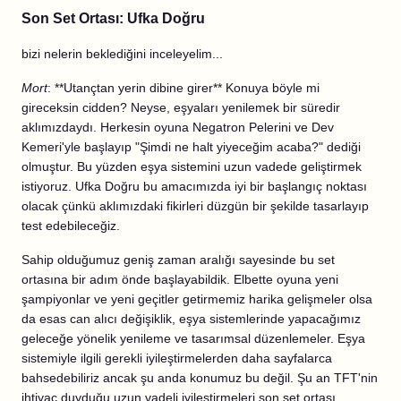
Son Set Ortası: Ufka Doğru
bizi nelerin beklediğini inceleyelim...
Mort
: **Utançtan yerin dibine girer** Konuya böyle mi
gireceksin cidden? Neyse, eşyaları yenilemek bir süredir
aklımızdaydı. Herkesin oyuna Negatron Pelerini ve Dev
Kemeri'yle başlayıp "Şimdi ne halt yiyeceğim acaba?" dediği
olmuştur. Bu yüzden eşya sistemini uzun vadede geliştirmek
istiyoruz. Ufka Doğru bu amacımızda iyi bir başlangıç noktası
olacak çünkü aklımızdaki fikirleri düzgün bir şekilde tasarlayıp
test edebileceğiz.
Sahip olduğumuz geniş zaman aralığı sayesinde bu set
ortasına bir adım önde başlayabildik. Elbette oyuna yeni
şampiyonlar ve yeni geçitler getirmemiz harika gelişmeler olsa
da esas can alıcı değişiklik, eşya sistemlerinde yapacağımız
geleceğe yönelik yenileme ve tasarımsal düzenlemeler. Eşya
sistemiyle ilgili gerekli iyileştirmelerden daha sayfalarca
bahsedebiliriz ancak şu anda konumuz bu değil. Şu an TFT'nin
ihtiyaç duyduğu uzun vadeli iyileştirmeleri son set ortası