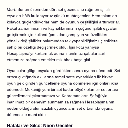
Mort:
Bunun üzerinden dört set geçmesine rağmen ışıltılı
eşyaları hâlâ kullanıyoruz çünkü muhteşemler. Hem takımları
kolayca güçlendiriyorlar hem de oyunun çeşitliliğini arttırıyorlar.
Fakat zamanımızın ve kaynaklarımızın çoğunu ışıltılı eşyaları
geliştirmek için kullandığımızdan şampiyon ve özelliklere
yönelik değişiklikler bakımından tek yapabildiğimiz uç eşiklere
sahip bir özelliği değiştirmek oldu. İşin kötü yanıysa
Hesaplaşma'yı kurtarmak adına inanılmaz çabalar sarf
etmemize rağmen emeklerimiz biraz boşa gitti.
Oyuncular gölge eşyaları gördükten sonra oyuna dönmedi. Set
ortası çıktığında akıllarına temel sette oynadıkları ilk birkaç
oyun geldiğinden güncelleme oyuna dönmeleri için onları ikna
edemedi. Mekaniği yeni bir set kadar büyük olan bir set ortası
güncellemesi çıkarmamıza ve Kahramanların Şafağı'yla
inanılmaz bir deneyim sunmamıza rağmen Hesaplaşma'nın
neden olduğu olumsuzluk oyuncuların set ortasında oyuna
dönmesine mani oldu.
Hatalar ve Silco: Neon Geceler