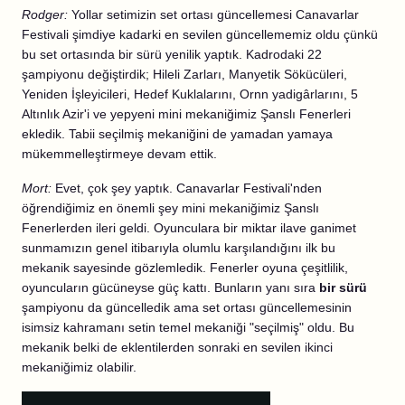
Rodger:
Yollar setimizin set ortası güncellemesi Canavarlar
Festivali şimdiye kadarki en sevilen güncellememiz oldu çünkü
bu set ortasında bir sürü yenilik yaptık. Kadrodaki 22
şampiyonu değiştirdik; Hileli Zarları, Manyetik Sökücüleri,
Yeniden İşleyicileri, Hedef Kuklalarını, Ornn yadigârlarını, 5
Altınlık Azir'i ve yepyeni mini mekaniğimiz Şanslı Fenerleri
ekledik. Tabii seçilmiş mekaniğini de yamadan yamaya
mükemmelleştirmeye devam ettik.
Mort:
Evet, çok şey yaptık. Canavarlar Festivali'nden
öğrendiğimiz en önemli şey mini mekaniğimiz Şanslı
Fenerlerden ileri geldi. Oyunculara bir miktar ilave ganimet
sunmamızın genel itibarıyla olumlu karşılandığını ilk bu
mekanik sayesinde gözlemledik. Fenerler oyuna çeşitlilik,
oyuncuların gücüneyse güç kattı. Bunların yanı sıra
bir sürü
şampiyonu da güncelledik ama set ortası güncellemesinin
isimsiz kahramanı setin temel mekaniği "seçilmiş" oldu. Bu
mekanik belki de eklentilerden sonraki en sevilen ikinci
mekaniğimiz olabilir.