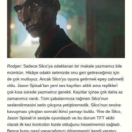
Rodger:
Sadece Silco'ya odaklanan bir makale yazmamız bile
mümkün. Hikâye odaklı setimizde onu geri getireceğimiz için
de çok mutluyuz. Ancak Silco'yu oyuna getirmek epey zahmetli
oldu. Jason Spisak'tan yeni ses kayıtları aldık ama replikleri
çok kısa sürede yazmamız gerekti. Kayıtlar içinse çok daha az
zamanımız vardı. Tüm çabalarımıza rağmen Silco'nun
seslendirmesini setin çıkışına yetiştiremedik. Silco'nun sesine
kavuşması çıkıştan sonraki ikinci yamayı buldu. Yine de Silco,
Jason Spisak'ın sesiyle oyundaydı ve bu durum TFT ekibi
olarak ilk kez kontrolün bizde olduğunu hissetmemizi sağladı.
Bence bunu nasıl yapacağımızı öğrenmemiz kendi yaratıcı