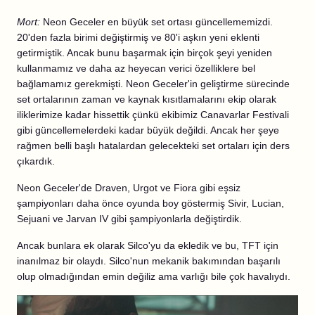
Mort:
Neon Geceler en büyük set ortası güncellememizdi.
20'den fazla birimi değiştirmiş ve 80'i aşkın yeni eklenti
getirmiştik. Ancak bunu başarmak için birçok şeyi yeniden
kullanmamız ve daha az heyecan verici özelliklere bel
bağlamamız gerekmişti. Neon Geceler'in geliştirme sürecinde
set ortalarının zaman ve kaynak kısıtlamalarını ekip olarak
iliklerimize kadar hissettik çünkü ekibimiz Canavarlar Festivali
gibi güncellemelerdeki kadar büyük değildi. Ancak her şeye
rağmen belli başlı hatalardan gelecekteki set ortaları için ders
çıkardık.
Neon Geceler'de Draven, Urgot ve Fiora gibi eşsiz
şampiyonları daha önce oyunda boy göstermiş Sivir, Lucian,
Sejuani ve Jarvan IV gibi şampiyonlarla değiştirdik.
Ancak bunlara ek olarak Silco'yu da ekledik ve bu, TFT için
inanılmaz bir olaydı. Silco'nun mekanik bakımından başarılı
olup olmadığından emin değiliz ama varlığı bile çok havalıydı.