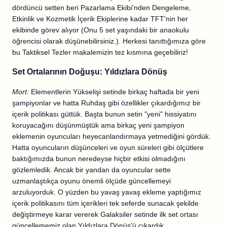
dördüncü setten beri Pazarlama Ekibi'nden Dengeleme,
Etkinlik ve Kozmetik İçerik Ekiplerine kadar TFT'nin her
ekibinde görev alıyor (Onu 5 set yaşındaki bir anaokulu
öğrencisi olarak düşünebilirsiniz.). Herkesi tanıttığımıza göre
bu Taktiksel Tezler makalemizin tez kısmına geçebiliriz!
Set Ortalarının Doğuşu: Yıldızlara Dönüş
Mort:
Elementlerin Yükselişi setinde birkaç haftada bir yeni
şampiyonlar ve hatta Ruhdaş gibi özellikler çıkardığımız bir
içerik politikası güttük. Başta bunun setin "yeni" hissiyatını
koruyacağını düşünmüştük ama birkaç yeni şampiyon
eklemenin oyuncuları heyecanlandırmaya yetmediğini gördük.
Hatta oyuncuların düşünceleri ve oyun süreleri gibi ölçütlere
baktığımızda bunun neredeyse hiçbir etkisi olmadığını
gözlemledik. Ancak bir yandan da oyuncular sette
uzmanlaştıkça oyunu önemli ölçüde güncellemeyi
arzuluyorduk. O yüzden bu yavaş yavaş ekleme yaptığımız
içerik politikasını tüm içerikleri tek seferde sunacak şekilde
değiştirmeye karar vererek Galaksiler setinde ilk set ortası
güncellememiz olan Yıldızlara Dönüş'ü çıkardık.