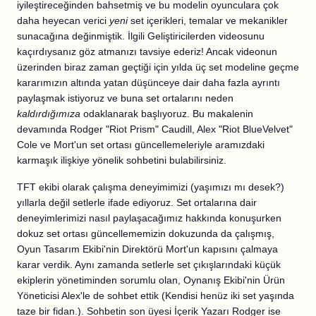
iyileştireceğinden bahsetmiş ve bu modelin oyunculara çok
daha heyecan verici
yeni
set içerikleri, temalar ve mekanikler
sunacağına değinmiştik. İlgili Geliştiricilerden videosunu
kaçırdıysanız göz atmanızı tavsiye ederiz! Ancak videonun
üzerinden biraz zaman geçtiği için yılda üç set modeline geçme
kararımızın altında yatan düşünceye dair daha fazla ayrıntı
paylaşmak istiyoruz ve buna set ortalarını neden
kaldırdığımıza
odaklanarak başlıyoruz. Bu makalenin
devamında Rodger "Riot Prism" Caudill, Alex "Riot BlueVelvet"
Cole ve Mort'un set ortası güncellemeleriyle aramızdaki
karmaşık ilişkiye yönelik sohbetini bulabilirsiniz.
TFT ekibi olarak çalışma deneyimimizi (yaşımızı mı desek?)
yıllarla değil setlerle ifade ediyoruz. Set ortalarına dair
deneyimlerimizi nasıl paylaşacağımız hakkında konuşurken
dokuz set ortası güncellememizin dokuzunda da çalışmış,
Oyun Tasarım Ekibi'nin Direktörü Mort'un kapısını çalmaya
karar verdik. Aynı zamanda setlerle set çıkışlarındaki küçük
ekiplerin yönetiminden sorumlu olan, Oynanış Ekibi'nin Ürün
Yöneticisi Alex'le de sohbet ettik (Kendisi henüz iki set yaşında
taze bir fidan.). Sohbetin son üyesi İçerik Yazarı Rodger ise