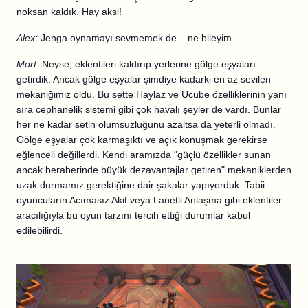
noksan kaldık. Hay aksi!
Alex:
Jenga oynamayı sevmemek de... ne bileyim.
Mort:
Neyse, eklentileri kaldırıp yerlerine gölge eşyaları
getirdik. Ancak gölge eşyalar şimdiye kadarki en az sevilen
mekaniğimiz oldu. Bu sette Haylaz ve Ucube özelliklerinin yanı
sıra cephanelik sistemi gibi çok havalı şeyler de vardı. Bunlar
her ne kadar setin olumsuzluğunu azaltsa da yeterli olmadı.
Gölge eşyalar çok karmaşıktı ve açık konuşmak gerekirse
eğlenceli değillerdi. Kendi aramızda "güçlü özellikler sunan
ancak beraberinde büyük dezavantajlar getiren" mekaniklerden
uzak durmamız gerektiğine dair şakalar yapıyorduk. Tabii
oyuncuların Acımasız Akit veya Lanetli Anlaşma gibi eklentiler
aracılığıyla bu oyun tarzını tercih ettiği durumlar kabul
edilebilirdi.