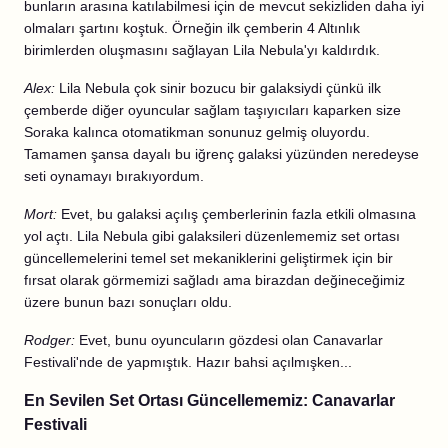
bunların arasına katılabilmesi için de mevcut sekizliden daha iyi
olmaları şartını koştuk. Örneğin ilk çemberin 4 Altınlık
birimlerden oluşmasını sağlayan Lila Nebula'yı kaldırdık.
Alex:
Lila Nebula çok sinir bozucu bir galaksiydi çünkü ilk
çemberde diğer oyuncular sağlam taşıyıcıları kaparken size
Soraka kalınca otomatikman sonunuz gelmiş oluyordu.
Tamamen şansa dayalı bu iğrenç galaksi yüzünden neredeyse
seti oynamayı bırakıyordum.
Mort:
Evet, bu galaksi açılış çemberlerinin fazla etkili olmasına
yol açtı. Lila Nebula gibi galaksileri düzenlememiz set ortası
güncellemelerini temel set mekaniklerini geliştirmek için bir
fırsat olarak görmemizi sağladı ama birazdan değineceğimiz
üzere bunun bazı sonuçları oldu.
Rodger:
Evet, bunu oyuncuların gözdesi olan Canavarlar
Festivali'nde de yapmıştık. Hazır bahsi açılmışken...
En Sevilen Set Ortası Güncellememiz: Canavarlar
Festivali