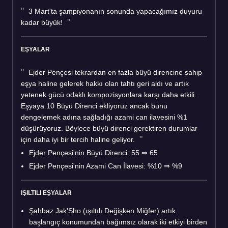
3 Mart'ta şampiyonanın sonunda yapacağımız duyuru
kadar büyük!
EŞYALAR
Ejder Pençesi tekrardan en fazla büyü direncine sahip
eşya haline gelerek hakkı olan tahtı geri aldı ve artık
yetenek gücü odaklı kompozisyonlara karşı daha etkili.
Eşyaya 10 Büyü Direnci ekliyoruz ancak bunu
dengelemek adına sağladığı azami can ilavesini %1
düşürüyoruz. Böylece büyü direnci gerektiren durumlar
için daha iyi bir tercih haline geliyor.
Ejder Pençesi'nin Büyü Direnci: 55 ⇒ 65
Ejder Pençesi'nin Azami Can İlavesi: %10 ⇒ %9
IŞILTILI EŞYALAR
Şahbaz Jak'Sho (ışıltılı Değişken Miğfer) artık
başlangıç konumundan bağımsız olarak iki etkiyi birden