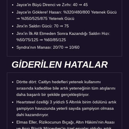
Jayce'in Büyü Direnci ve Zırhı: 40 ⇒ 45
Jayce'in Göklere! Hasarı: %320/480/800 Yetenek Gücü
⇒ %350/525/875 Yetenek Gücü
Jinx'in Saldırı Gücü: 70 ⇒ 75
Jinx'in İlk Alt Etmeden Sonra Kazandığı Saldırı Hızı:
%50/75/125 ⇒ %60/85/125
Syndra'nın Manası: 20/70 ⇒ 10/60
GİDERİLEN HATALAR
Dörtte dört: Caitlyn hedefleri yetenek kullanımı
sırasında katledilse bile artık yeteneğinin tüm atışlarını
daha başarılı bir şekilde gerçekleştiriyor.
Heartsteel özelliği 3 yıldızlı 5 Altınlık birim ödülünü artık
şampiyon havuzunda yeterli sayıda şampiyon olmasa
dahi kazandırıyor.
Elmas Eller, Rizikocunun Bıçağı, Altın Hâkimi'nin Asası
ve Aşırı Büyük Mücevher'in özel eşyalar olduğu artık