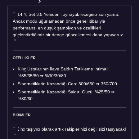
14.4, Set 3.5 Yeniden'i oynayabileceğiniz son yama.
Ancak modu uğurlamadan önce genel itibarıyla
performansı en düşük şampiyon ve özellikleri
güçlendirdiğimiz bir denge güncellemesi daha yapıyoruz.
ÖZELLİKLER
Kılıç Ustalarının İlave Saldırı Tetikleme İhtimali:
%35/35/80 ⇒ %30/30/80
Sibernetiklerin Kazandığı Can: 300/650 ⇒ 350/700
Sibernetiklerin Kazandığı Saldırı Gücü: %25/50 ⇒
%30/60
BİRİMLER
Jinx taşıyıcı olarak artık rakiplerinizi değil sizi taşıyacak!