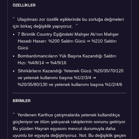
ÖZELLİKLER
Ulaşılması zor özellik eşiklerinde bu zorluğa değmeleri
için birkaç değişiklik yapıyoruz.
7 Birimlik Country Eşiğindeki Mahşer Atı'nın Mahşer
Hasadı Hasarı: %200 Saldırı Gücü ⇒ %210 Saldırı
Gücü
Bombardımancıların Yük Başına Kazandığı Saldırı
Hızı: %4/8/14 ⇒ %4/9/16
Sihirkârların Kazandığı Yetenek Gücü: %20/35/70/120
ve yetenek kullanımı başına %1/2/3/4 ⇒
%20/35/80/130 ve yetenek kullanımı başına %1/2/4/6
BİRİMLER
Yenilenen Karthus çatışmalarda yetenek kullandıkça
güçleniyor ve ölüm şakıyarak rakiplerinin sonunu getiriyor.
Bu yüzden Hayran eşyasını mevcut durumuyla daha
uyumlu bir eşyayla değiştiriyoruz. Not: Bu değişiklik geçen