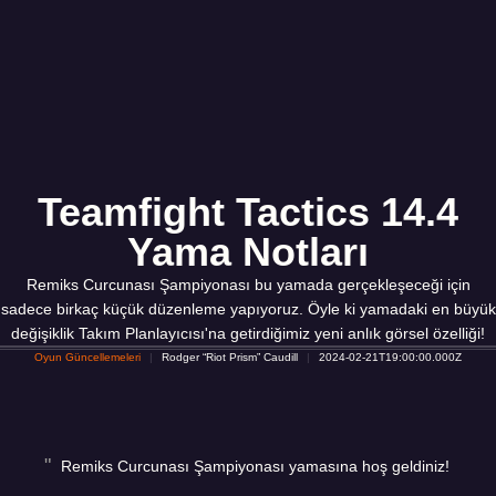
Teamfight Tactics 14.4
Yama Notları
Remiks Curcunası Şampiyonası bu yamada gerçekleşeceği için
sadece birkaç küçük düzenleme yapıyoruz. Öyle ki yamadaki en büyük
değişiklik Takım Planlayıcısı'na getirdiğimiz yeni anlık görsel özelliği!
Oyun Güncellemeleri
Rodger “Riot Prism” Caudill
2024-02-21T19:00:00.000Z
Remiks Curcunası Şampiyonası yamasına hoş geldiniz!