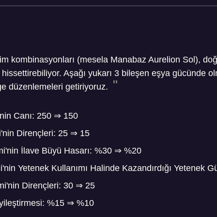
im kombinasyonları (mesela Manabaz Aurelion Sol), do
 hissettirebiliyor. Aşağı yukarı 3 bileşen eşya gücünde o
e düzenlemeleri getiriyoruz.
nin Canı: 250
⇒
150
nin Dirençleri: 25
⇒
15
'nin İlave Büyü Hasarı: %30
⇒
%20
nin Yetenek Kullanımı Halinde Kazandırdığı Yetenek 
'nin Dirençleri: 30
⇒
25
İyileştirmesi: %15
⇒
%10