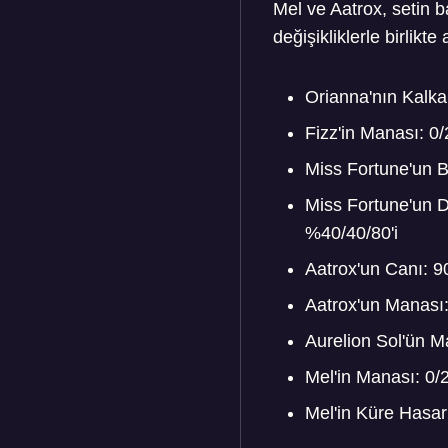
Mel ve Aatrox, setin 
değişikliklerle birlik
Orianna'nın Kalk
Fizz'in Manası: 0
Miss Fortune'un B
Miss Fortune'un D
%40/40/80'i
Aatrox'un Canı: 
Aatrox'un Manası
Aurelion Sol'ün 
Mel'in Manası: 0
Mel'in Küre Hasa