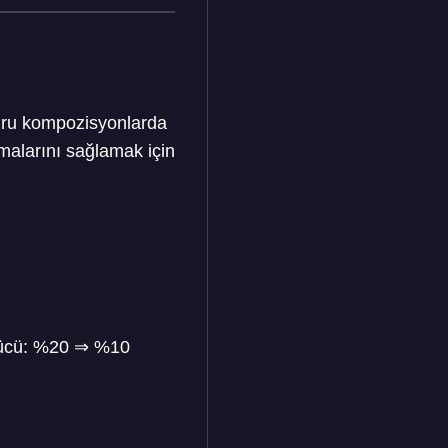
ğru kompozisyonlarda
lmalarını sağlamak için
Gücü: %20
⇒
%10