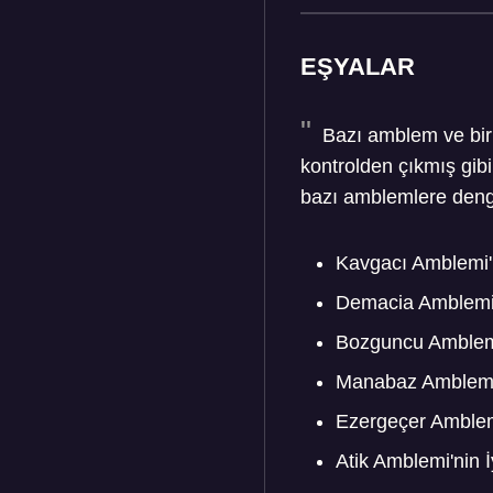
EŞYALAR
Bazı amblem ve bir
kontrolden çıkmış gibi
bazı amblemlere deng
Kavgacı Amblemi'
Demacia Amblemi'
Bozguncu Amblemi
Manabaz Amblemi'
Ezergeçer Amblemi
Atik Amblemi'nin 