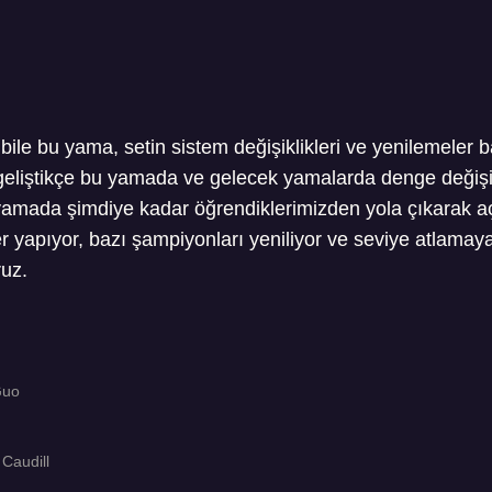
ile bu yama, setin sistem değişiklikleri ve yenilemeler
eliştikçe bu yamada ve gelecek yamalarda denge değişi
mada şimdiye kadar öğrendiklerimizden yola çıkarak aç
er yapıyor, bazı şampiyonları yeniliyor ve seviye atlamay
ruz.
Guo
 Caudill