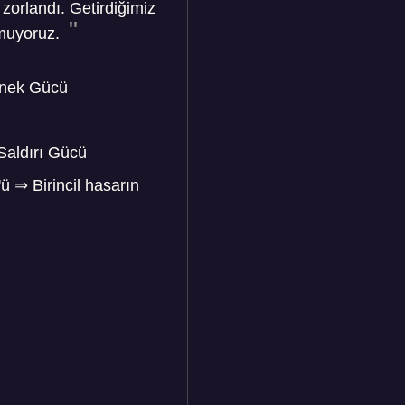
zorlandı. Getirdiğimiz
 umuyoruz.
enek Gücü
aldırı Gücü
'ü
⇒
Birincil hasarın