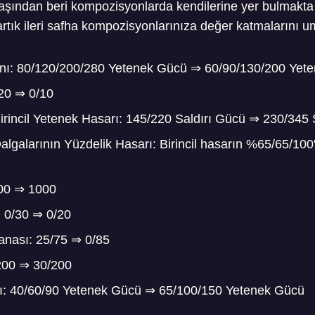
başından beri kompozisyonlarda kendilerine yer bulmakta 
te artık ileri safha kompozisyonlarınıza değer katmalarını
anı: 80/120/200/280 Yetenek Gücü
⇒
60/90/130/200 Yet
/20
⇒
0/10
irincil Yetenek Hasarı: 145/220 Saldırı Gücü
⇒
230/345 S
algalarının Yüzdelik Hasarı: Birincil hasarın %65/65/100
900
⇒
1000
: 0/30
⇒
0/20
Manası: 25/75
⇒
0/85
/200
⇒
30/200
rı: 40/60/90 Yetenek Gücü
⇒
65/100/150 Yetenek Gücü