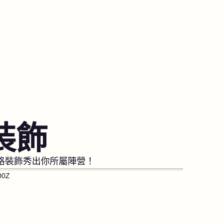
裝飾
格裝飾秀出你所屬陣營！
00Z