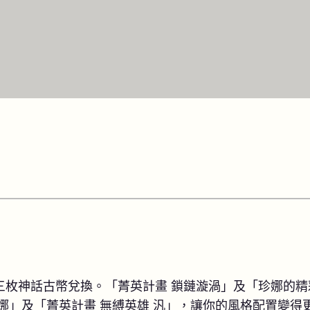
三枚神話古幣兌換。「菁英計畫 鎖鏈漩渦」及「珍娜的精
娜」及「菁英計畫 無縛英雄 汎」，讓你的風格配置變得