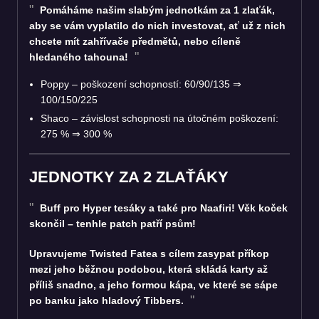
Pomáháme našim slabým jednotkám za 1 zlaťák,
aby se vám vyplatilo do nich investovat, ať už z nich
chcete mít zahřívače předmětů, nebo cíleně
hledaného tahouna!
Poppy – poškození schopností: 60/90/135
⇒
100/150/225
Shaco – závislost schopnosti na útočném poškození:
275 %
⇒
300 %
JEDNOTKY ZA 2 ZLAŤÁKY
Buff pro Hyper tesáky a také pro Naafiri! Věk koček
skončil – tenhle patch patří psům!
Upravujeme Twisted Fatea s cílem zasypat příkop
mezi jeho běžnou podobou, která skládá karty až
příliš snadno, a jeho formou kápa, ve které se sápe
po banku jako hladový Tibbers.