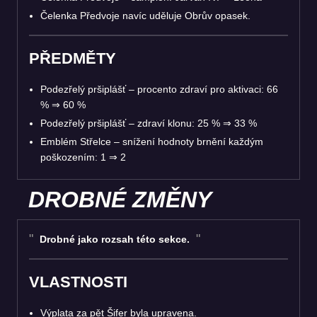
Čelenka Předvoje navíc uděluje Obrův opasek.
PŘEDMĚTY
Podezřelý pršiplášť – procento zdraví pro aktivaci: 66
%
⇒
60 %
Podezřelý pršiplášť – zdraví klonu: 25 %
⇒
33 %
Emblém Střelce – snížení hodnoty brnění každým
poškozením: 1
⇒
2
DROBNÉ ZMĚNY
Drobné jako rozsah této sekce.
VLASTNOSTI
Výplata za pět Šifer byla upravena.