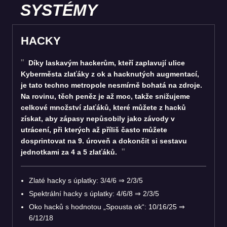
SYSTÉMY
HACKY
Díky laskavým hackerům, kteří zaplavují ulice
Kyberměsta zlaťáky z ok a hacknutých augmentací,
je tato techno metropole nesmírně bohatá na zdroje.
Na rovinu, těch peněz je až moc, takže snižujeme
celkové množství zlaťáků, které můžete z hacků
získat, aby zápasy nepůsobily jako závody v
utrácení, při kterých až příliš často můžete
dosprintovat na 9. úroveň a dokončit si sestavu
jednotkami za 4 a 5 zlaťáků.
Zlaté hacky s úplatky: 3/4/6
⇒
2/3/5
Spektrální hacky s úplatky: 4/6/8
⇒
2/3/5
Oko hacků s hodnotou „Spousta ok“: 10/16/25
⇒
6/12/18