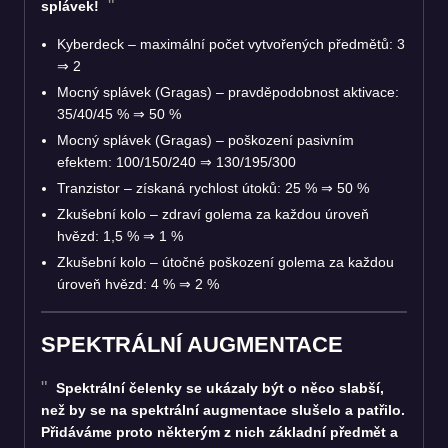
splávek!
Kyberdeck – maximální počet vytvořených předmětů: 3
⇒
2
Mocný splávek (Gragas) – pravděpodobnost aktivace:
35/40/45 %
⇒
50 %
Mocný splávek (Gragas) – poškození pasivním
efektem: 100/150/240
⇒
130/195/300
Tranzistor – získaná rychlost útoků: 25 %
⇒
50 %
Zkušební kolo – zdraví golema za každou úroveň
hvězd: 1,5 %
⇒
1 %
Zkušební kolo – útočné poškození golema za každou
úroveň hvězd: 4 %
⇒
2 %
SPEKTRÁLNÍ AUGMENTACE
Spektrální čelenky se ukázaly být o něco slabší,
než by se na spektrální augmentace slušelo a patřilo.
Přidáváme proto některým z nich základní předmět a