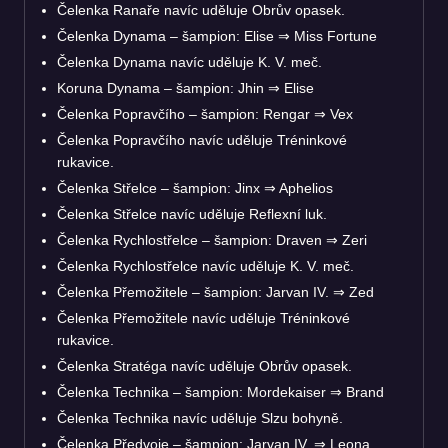
Čelenka Ranaře navíc uděluje Obrův opasek.
Čelenka Dynama – šampion: Elise
⇒
Miss Fortune
Čelenka Dynama navíc uděluje K. V. meč.
Koruna Dynama – šampion: Jhin
⇒
Elise
Čelenka Popravčího – šampion: Rengar
⇒
Vex
Čelenka Popravčího navíc uděluje Tréninkové
rukavice.
Čelenka Střelce – šampion: Jinx
⇒
Aphelios
Čelenka Střelce navíc uděluje Reflexní luk.
Čelenka Rychlostřelce – šampion: Draven
⇒
Zeri
Čelenka Rychlostřelce navíc uděluje K. V. meč.
Čelenka Přemožitele – šampion: Jarvan IV.
⇒
Zed
Čelenka Přemožitele navíc uděluje Tréninkové
rukavice.
Čelenka Stratéga navíc uděluje Obrův opasek.
Čelenka Technika – šampion: Mordekaiser
⇒
Brand
Čelenka Technika navíc uděluje Slzu bohyně.
Čelenka Předvoje – šampion: Jarvan IV.
⇒
Leona