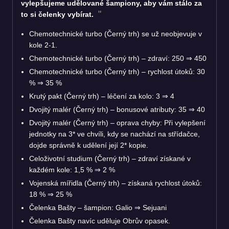
vylepšujeme udělované šampiony, aby vám stálo za
to si čelenky vybírat.
Chemotechnické turbo (Černý trh) se už neobjevuje v
kole 2-1.
Chemotechnické turbo (Černý trh) – zdraví: 250
⇒
450
Chemotechnické turbo (Černý trh) – rychlost útoků: 30
%
⇒
35 %
Krutý pakt (Černý trh) – léčení za kolo: 3
⇒
4
Dvojitý malér (Černý trh) – bonusové atributy: 35
⇒
40
Dvojitý malér (Černý trh) – oprava chyby: Při vylepšení
jednotky na 3* ve chvíli, kdy se nachází na střídačce,
dojde správně k udělení její 2* kopie.
Celoživotní studium (Černý trh) – zdraví získané v
každém kole: 1,5 %
⇒
2 %
Vojenská mířidla (Černý trh) – získaná rychlost útoků:
18 %
⇒
25 %
Čelenka Bašty – šampion: Galio
⇒
Sejuani
Čelenka Bašty navíc uděluje Obrův opasek.