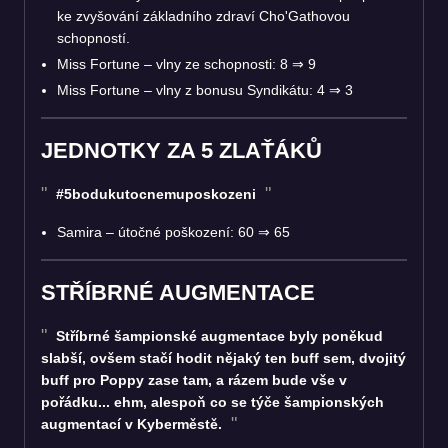
ke zvyšování základního zdraví Cho'Gathovou
schopností.
Miss Fortune – vlny ze schopnosti: 8
⇒
9
Miss Fortune – vlny z bonusu Syndikátu: 4
⇒
3
JEDNOTKY ZA 5 ZLAŤÁKŮ
#5bodukutocnemuposkozeni
Samira – útočné poškození: 60
⇒
65
STŘÍBRNÉ AUGMENTACE
Stříbrné šampionské augmentace byly poněkud
slabší, ovšem stačí hodit nějaký ten buff sem, dvojitý
buff pro Poppy zase tam, a rázem bude vše v
pořádku... ehm, alespoň co se týče šampionských
augmentací v Kyberměstě.