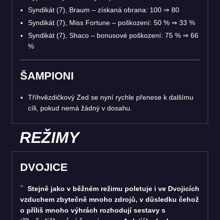
Syndikát (7), Braum – získaná obrana: 100
⇒
80
Syndikát (7), Miss Fortune – poškození: 50 %
⇒
33 %
Syndikát (7), Shaco – bonusové poškození: 75 %
⇒
66
%
ŠAMPIONI
Tříhvězdičkový Zed se nyní rychle přenese k dalšímu
cíli, pokud nemá žádný v dosahu.
REŽIMY
DVOJICE
Stejně jako v běžném režimu poletuje i ve Dvojicích
vzduchem zbytečně mnoho zdrojů, v důsledku čehož
o příliš mnoho výhrách rozhodují sestavy s