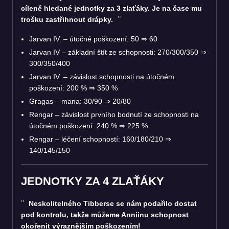
cíleně hledané jednotky za 3 zlaťáky. Je na čase mu
trošku zastřihnout drápky.
Jarvan IV. – útočné poškození: 50
⇒
60
Jarvan IV – základní štít ze schopnosti: 270/300/350
⇒
300/350/400
Jarvan IV. – závislost schopnosti na útočném
poškození: 200 %
⇒
350 %
Gragas – mana: 30/90
⇒
20/80
Rengar – závislost prvního bodnutí ze schopnosti na
útočném poškození: 240 %
⇒
225 %
Rengar – léčení schopností: 160/180/210
⇒
140/145/150
JEDNOTKY ZA 4 ZLAŤÁKY
Neskolitelného Tibberse se nám podařilo dostat
pod kontrolu, takže můžeme Anniinu schopnost
okořenit výraznějším poškozením!