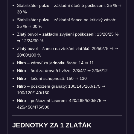
Stabilizátor pulzu – základní útočné poškození: 35 %
⇒
30 %
Stabilizátor pulzu – základní šance na kritický zásah:
35 %
⇒
30 %
Zlatý buvol – základní zvýšení poškození: 13/20/25 %
⇒
12/24/30 %
Zlatý buvol – šance na získání zlaťáků: 20/50/75 %
⇒
20/60/100 %
Nitro – zdraví za jednotku šrotu: 14
⇒
11
Nitro – šrot za úroveň hvězd: 2/3/4/7
⇒
2/3/6/12
Nitro – léčení schopností: 150
⇒
130
Nitro – poškození granáty: 130/145/160/175
⇒
100/120/140/160
Nitro – poškození laserem: 420/465/520/575
⇒
425/450/475/500
JEDNOTKY ZA 1 ZLAŤÁK