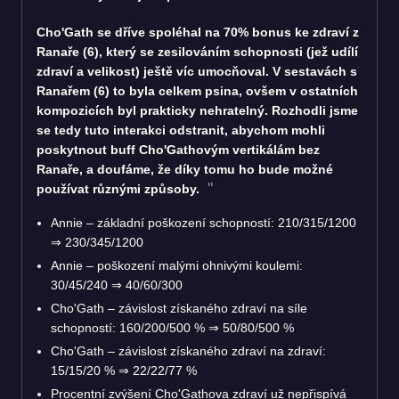
Cho'Gath se dříve spoléhal na 70% bonus ke zdraví z
Ranaře (6), který se zesilováním schopnosti (jež udílí
zdraví a velikost) ještě víc umocňoval. V sestavách s
Ranařem (6) to byla celkem psina, ovšem v ostatních
kompozicích byl prakticky nehratelný. Rozhodli jsme
se tedy tuto interakci odstranit, abychom mohli
poskytnout buff Cho'Gathovým vertikálám bez
Ranaře, a doufáme, že díky tomu ho bude možné
používat různými způsoby.
Annie – základní poškození schopností: 210/315/1200
⇒
230/345/1200
Annie – poškození malými ohnivými koulemi:
30/45/240
⇒
40/60/300
Cho'Gath – závislost získaného zdraví na síle
schopností: 160/200/500 %
⇒
50/80/500 %
Cho'Gath – závislost získaného zdraví na zdraví:
15/15/20 %
⇒
22/22/77 %
Procentní zvýšení Cho'Gathova zdraví už nepřispívá