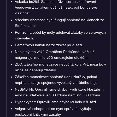
Vskutku božští: Šampioni Divinicorpu zkopírovaní
Viegovým Zabijákem duší už neaktivují bonus své
vlastnosti.
Všechny vlastnosti nyní fungují správně na klonech ze
Síně zrcadel.
Peníze na oběd by měly udělovat zlaťáky ve správných
intervalech.
Paměťovou banku nelze získat po 3. fázi.
Neplatný tah věží: Omráčení Podpůrnou věží už
neignoruje imunitu vůči omezujícím efektům.
ZLO: Zákeřná monetizace nepočítá kola PvE mezi ta, v
nichž se generují zlaťáky.
Zákeřná monetizace správně udělí zlaťáky, pokud
nepřítele zabije spojenec vyvolaný v průběhu boje.
NeStABilNí: Opravili jsme chybu, kvůli které Nestabilní
evoluce udělovala jen 33 zdraví namísto 333 zdraví.
Hyper výběr: Opravili jsme chybějící kolo v 8. fázi.
Veigarově schopnosti se nyní správně zvyšuje
poškození kritickými zásahy.