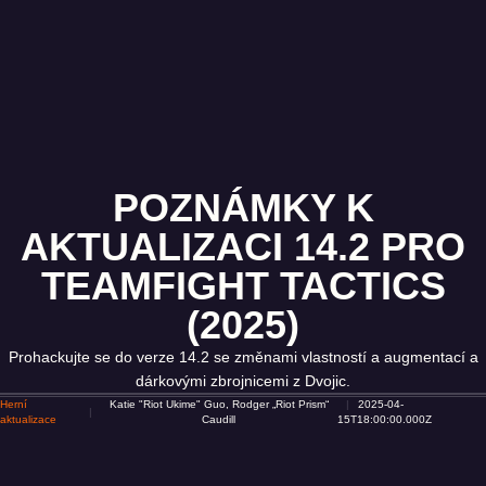
POZNÁMKY K
AKTUALIZACI 14.2 PRO
TEAMFIGHT TACTICS
(2025)
Prohackujte se do verze 14.2 se změnami vlastností a augmentací a
dárkovými zbrojnicemi z Dvojic.
Herní
Katie "Riot Ukime" Guo, Rodger „Riot Prism“
2025-04-
aktualizace
Caudill
15T18:00:00.000Z