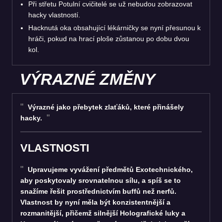
Při střetu Potulní cvičitelé se už nebudou zobrazovat
hacky vlastností.
Hacknutá oka obsahující lékárničky se nyní přesunou k
hráči, pokud na hrací ploše zůstanou po dobu dvou
kol.
VÝRAZNÉ ZMĚNY
Výrazné jako přebytek zlaťáků, které přinášely
hacky.
VLASTNOSTI
Upravujeme vyvážení předmětů Exotechnického,
aby poskytovaly srovnatelnou sílu, a spíš se to
snažíme řešit prostřednictvím buffů než nerfů.
Vlastnost by nyní měla být konzistentnější a
rozmanitější, přičemž silnější Holografické luky a