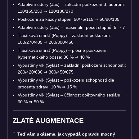
Adaptivní údery (Jax) – základní poškození 3. úderem:
110/165/250
⇒
120/180/270
Poškození za každý stupeň: 50/75/115
⇒
60/90/135
Adaptivní údery (Jax) – maximální počet stupňů: 5
⇒
7
Tlačítková smršť (Poppy) – základní poškození:
180/270/405
⇒
200/300/450
Tlačítková smršť (Poppy) – plošné poškození
Kybernetického bosse: 30 %
⇒
40 %
Vypuštěný vlk (Sylas) – základní poškození schopností:
280/420/630
⇒
300/450/675
Vypuštěný vlk (Sylas) – poškození schopností dle
procenta zdraví: 10 %
⇒
15 %
Vypuštěný vlk (Sylas) – účinnost opětovného seslání:
60 %
⇒
50 %
ZLATÉ AUGMENTACE
Teď vám ukážeme, jak vypadá opravdu mocný