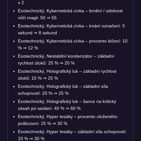
x 2
Exotechnický, Kybernetická cívka – brnění / odolnost
vůči magii: 50
⇒
55
Exotechnický, Kybernetická cívka – trvání označení: 5
sekund
⇒
8 sekund
Exotechnický, Kybernetická cívka – procento léčení: 10
%
⇒
12 %
Exotechnický, Nestabilní kondenzátor – základní
rychlost útoků: 25 %
⇒
20 %
Exotechnický, Holografický luk – základní rychlost
útoků: 15 %
⇒
25 %
Exotechnický, Holografický luk – základní síla
schopností: 20 %
⇒
25 %
Exotechnický, Holografický luk – šance na kritický
zásah po seslání: 40 %
⇒
60 %
Exotechnický, Hyper tesáky – procento uloženého
poškození: 25 %
⇒
30 %
Exotechnický, Hyper tesáky – základní síla schopností:
20 %
⇒
30 %