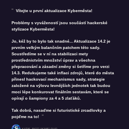
Vítejte u první aktualizace Kyberměsta!
Problémy s vyvážeností jsou součástí hackerské
stylizace Kyberměsta!
Jo, kéž by to bylo tak snadné... Aktualizace 14.2 je
prvním velkým balančním patchem této sady.
Soustředíme se v ní na stabilizaci mety
prostřednictvím množství úprav a všechna
přepracování a zásadní změny si šetříme pro verzi
14.3. Redukujeme také inflaci zdrojů, které do města
přinesl hackovací mechanismus sady, strategie
založené na výlovu levnějších jednotek tak budou
moci lépe konkurovat finálním sestavám, které se
opírají o šampiony za 4 a 5 zlaťáků.
Tak dobrá, nasaďme si futuristické zrcadlovky a
pojďme na to!
KATIE „RIOT UKIME“ GUO