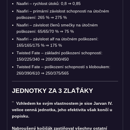
Naafiri – rychlost útoků: 0,8
⇒
0,85
Naafiri – primární závislost schopnosti na útočném
poškození: 265 %
⇒
275 %
Naafiri – závislost členů smečky na útočném
poškození: 65/65/70 %
⇒
75 %
Naafiri – závislost alf na útočném poškození:
165/165/175 %
⇒
175 %
Twisted Fate – základní poškození schopností:
150/225/340
⇒
200/300/450
Twisted Fate – poškození schopností s kloboukem:
260/390/610
⇒
250/375/565
JEDNOTKY ZA 3 ZLAŤÁKY
Vzhledem ke svým vlastnostem je sice Jarvan IV.
velice cenná jednotka, jeho efektivita však končí u
popisku.
Nabroušený kočičák zastiňoval všechny ostatní