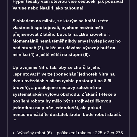
Hyper tesáky vám otevřou více cestiček, jak používat
Varuse nebo Naafiri jako tahouna!
S ohledem na milník, se kterým se hráči u této
vlastnosti spokojovali, bychom možná měli
přejmenovat Zlatého buvola na „Bronzového“.
Momentálně nemá téměř nikdy smysl vylepšovat ho
nad stupeň (2), takže mu dáváme výrazný buff na
milníku (4) a ještě větší na stupni (6).
Upravujeme Nitro tak, aby se zhoršila jeho
„sprintovací“ verze (ponechání jednotek Nitra na
dvou hvězdách s cílem rychle postoupit na 8./9.
úroveň), a posilujeme sestavy založené na
systematickém výlovu obchodu. Získání T-Hexe a
posílení robota by mělo být s trojhvězdičkovou
jednotkou na ploše jednodušší, ale pokud
nenashromáždíte dostatek šrotu, bude robot slabší.
Výbušný robot (6) – poškození raketou: 225 x 2
⇒
275