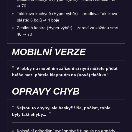
⇒
70
Taktikova kuchyně (Hyper výběr) – prodleva Taktikova
pláště: 6 bojů
⇒
4 boje
Zesílená kostra (Hyper výběr) – zdraví za každou smrt:
40
⇒
70
MOBILNÍ VERZE
V lobby na mobilním zařízení si nyní můžete přidat
hráče mezi přátele klepnutím na (nové) tlačítko!
OPRAVY CHYB
Nejsou to chyby, ale hacky!!! Ne, počkat, tohle
byly fakt chyby...
Kolosální odhodlání nyní správně funguje na armády