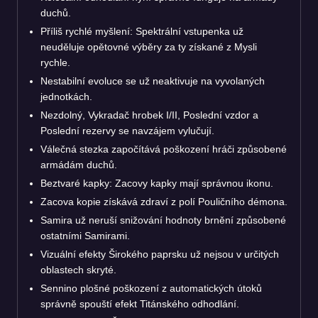
duchů.
Příliš rychlé myšlení: Spektrální vstupenka už
neuděluje opětovné výběry za ty získané z Mysli
rychle.
Nestabilní evoluce se už neaktivuje na vyvolaných
jednotkách.
Nezdolný, Vykradač hrobek I/II, Poslední vzdor a
Poslední rezervy se navzájem vylučují.
Válečná stezka započítává poškození hráči způsobené
armádám duchů.
Beztvaré kapky: Zacovy kapky mají správnou ikonu.
Zacova kopie získává zdraví z polí Pouličního démona.
Samira už neruší snižování hodnoty brnění způsobené
ostatními Samirami.
Vizuální efekty Širokého paprsku už nejsou v určitých
oblastech skryté.
Sennino plošné poškození z automatických útoků
správně spouští efekt Titánského odhodlání.