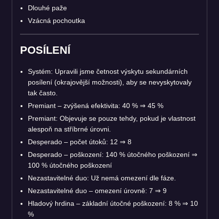
Dlouhé paže
Vzácná pochoutka
POSÍLENÍ
Systém: Upravili jsme četnost výskytu sekundárních
posílení (okrajovější možnosti), aby se nevyskytovaly
tak často.
Premiant – zvýšená efektivita: 40 %
⇒
45 %
Premiant: Objevuje se pouze tehdy, pokud je vlastnost
alespoň na stříbrné úrovni.
Desperado – počet útoků: 12
⇒
8
Desperado – poškození: 140 % útočného poškození
⇒
100 % útočného poškození
Nezastavitelné duo: Už nemá omezení dle fáze.
Nezastavitelné duo – omezení úrovně: 7
⇒
9
Hladový hrdina – základní útočné poškození: 8 %
⇒
10
%