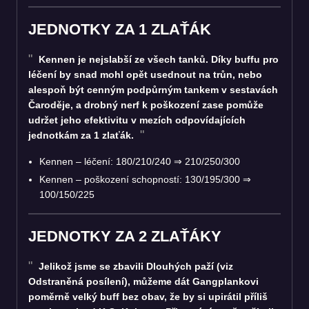
JEDNOTKY ZA 1 ZLAŤÁK
Kennen je nejslabší ze všech tanků. Díky buffu pro
léčení by snad mohl opět usednout na trůn, nebo
alespoň být cenným podpůrným tankem v sestavách
Čaroděje, a drobný nerf k poškození zase pomůže
udržet jeho efektivitu v mezích odpovídajících
jednotkám za 1 zlaťák.
Kennen – léčení: 180/210/240
⇒
210/250/300
Kennen – poškození schopností: 130/195/300
⇒
100/150/225
JEDNOTKY ZA 2 ZLAŤÁKY
Jelikož jsme se zbavili Dlouhých paží (viz
Odstraněná posílení), můžeme dát Gangplankovi
poměrně velký buff bez obav, že by si upirátil příliš