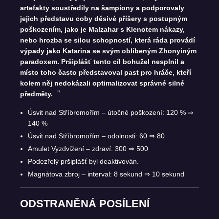
artefakty soustředily na šampiony a podporovaly
jejich představu coby děsivé příšery s postupným
poškozením, jako je Malzahar s Klenotem nákazy,
nebo hrozba se silou schopností, která ráda provádí
výpady jako Katarina se svým oblíbeným Zhonyiným
paradoxem. Pršiplášť tento cíl bohužel nesplnil a
místo toho často představoval past pro hráče, kteří
kolem něj nedokázali optimalizovat správné silné
předměty.
Úsvit nad Stříbromořím – útočné poškození: 120 %
⇒
140 %
Úsvit nad Stříbromořím – odolnosti: 60
⇒
80
Amulet Vyzdvižení – zdraví: 300
⇒
500
Podezřelý pršiplášť byl deaktivován.
Magnátova zbroj – interval: 8 sekund
⇒
10 sekund
ODSTRANĚNÁ POSÍLENÍ