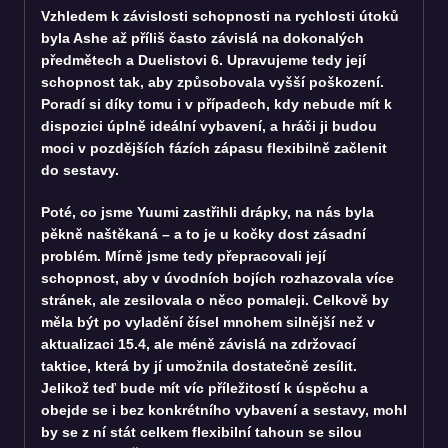
Vzhledem k závislosti schopnosti na rychlosti útoků
byla Ashe až příliš často závislá na dokonalých
předmětech a Duelistovi 6. Upravujeme tedy její
schopnost tak, aby způsobovala vyšší poškození.
Poradí si díky tomu i v případech, kdy nebude mít k
dispozici úplně ideální vybavení, a hráči ji budou
moci v pozdějších fázích zápasu flexibilně začlenit
do sestavy.
Poté, co jsme Yuumi zastřihli drápky, na nás byla
pěkně naštěkaná – a to je u kočky dost zásadní
problém. Mírně jsme tedy přepracovali její
schopnost, aby v úvodních bojích rozhazovala více
stránek, ale zesilovala o něco pomaleji. Celkově by
měla být po vyladění čísel mnohem silnější než v
aktualizaci 15.4, ale méně závislá na zdržovací
taktice, která by jí umožnila dostatečně zesílit.
Jelikož teď bude mít víc příležitostí k úspěchu a
obejde se i bez konkrétního vybavení a sestavy, mohl
by se z ní stát celkem flexibilní tahoun se silou