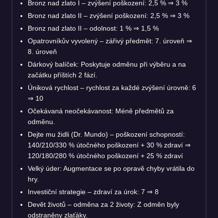
Bronz nad zlato I – zvýšení poškození: 2,5 %
⇒
3 %
Bronz nad zlato II – zvýšení poškození: 2,5 %
⇒
3 %
Bronz nad zlato II – odolnost: 1 %
⇒
1,5 %
Opatrovníkův vyvolený – zářivý předmět: 7. úroveň
⇒
8. úroveň
Dárkový balíček: Poskytuje odměnu při výběru a na
začátku příštích 2 fází.
Úniková rychlost – rychlost za každé zvýšení úrovně: 6
⇒
10
Očekávaná neočekávanost: Méně předmětů za
odměnu.
Dejte mu židli (Dr. Mundo) – poškození schopností:
140/210/330 % útočného poškození + 30 % zdraví
⇒
120/180/280 % útočného poškození + 25 % zdraví
Velký úder: Augmentace se po opravě chyby vrátila do
hry.
Investiční strategie – zdraví za úrok: 7
⇒
8
Devět životů – odměna za 2 životy: Z odměn byly
odstraněny zlaťáky.