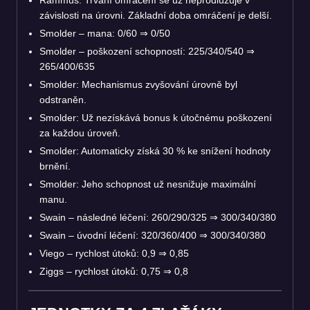
závislosti na úrovni. Základní doba omráčení je delší.
Smolder – mana: 0/60
⇒
0/50
Smolder – poškození schopností: 225/340/540
⇒
265/400/635
Smolder: Mechanismus zvyšování úrovně byl
odstraněn.
Smolder: Už nezískává bonus k útočnému poškození
za každou úroveň.
Smolder: Automaticky získá 30 % ke snížení hodnoty
brnění.
Smolder: Jeho schopnost už nesnižuje maximální
manu.
Swain – následné léčení: 260/290/325
⇒
300/340/380
Swain – úvodní léčení: 320/360/400
⇒
300/340/380
Viego – rychlost útoků: 0,9
⇒
0,85
Ziggs – rychlost útoků: 0,75
⇒
0,8