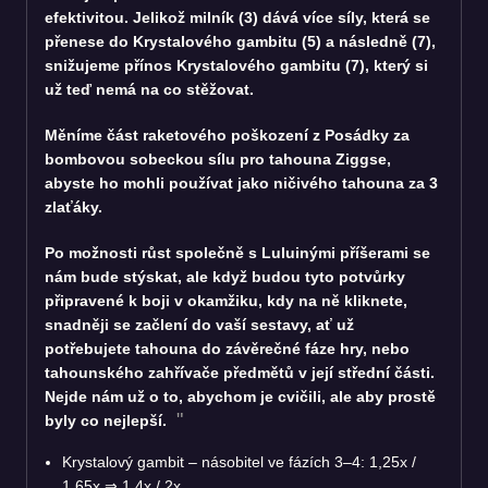
efektivitou. Jelikož milník (3) dává více síly, která se
přenese do Krystalového gambitu (5) a následně (7),
snižujeme přínos Krystalového gambitu (7), který si
už teď nemá na co stěžovat.
Měníme část raketového poškození z Posádky za
bombovou sobeckou sílu pro tahouna Ziggse,
abyste ho mohli používat jako ničivého tahouna za 3
zlaťáky.
Po možnosti růst společně s Luluinými příšerami se
nám bude stýskat, ale když budou tyto potvůrky
připravené k boji v okamžiku, kdy na ně kliknete,
snadněji se začlení do vaší sestavy, ať už
potřebujete tahouna do závěrečné fáze hry, nebo
tahounského zahřívače předmětů v její střední části.
Nejde nám už o to, abychom je cvičili, ale aby prostě
byly co nejlepší.
Krystalový gambit – násobitel ve fázích 3–4: 1,25x /
1,65x
⇒
1,4x / 2x