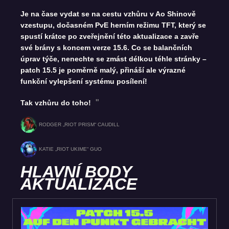
Je na čase vydat se na cestu vzhůru v Ao Shinově
vzestupu, dočasném PvE herním režimu TFT, který se
spustí krátce po zveřejnění této aktualizace a zavře
své brány s koncem verze 15.6. Co se balančních
úprav týče, nenechte se zmást délkou téhle stránky –
patch 15.5 je poměrně malý, přináší ale výrazné
funkční vylepšení systému posílení!
Tak vzhůru do toho!
RODGER „RIOT PRISM“ CAUDILL
KATIE „RIOT UKIME“ GUO
HLAVNÍ BODY
AKTUALIZACE