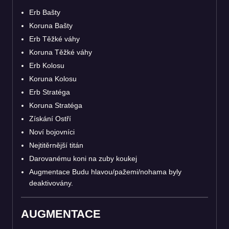
Erb Bašty
Koruna Bašty
Erb Těžké váhy
Koruna Těžké váhy
Erb Kolosu
Koruna Kolosu
Erb Stratéga
Koruna Stratéga
Získání Ostří
Noví bojovníci
Nejtitěrnější titán
Darovanému koni na zuby koukej
Augmentace Budu hlavou/pažemi/nohama byly
deaktivovány.
AUGMENTACE