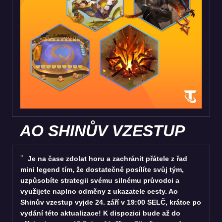
AO SHINŮV VZESTUP
Je na čase zdolat horu a zachránit přátele z řad
mini legend tím, že dostatečně posílíte svůj tým,
uzpůsobíte strategii svému silnému průvodci a
využijete naplno odměny z ukazatele cesty. Ao
Shinův vzestup vyjde 24. září v 19:00 SELČ, krátce po
vydání této aktualizace! K dispozici bude až do