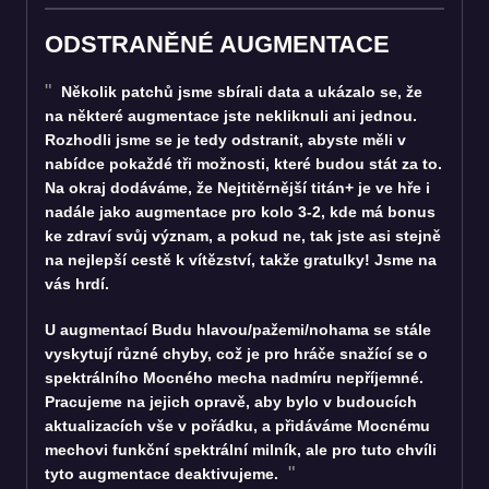
ODSTRANĚNÉ AUGMENTACE
Několik patchů jsme sbírali data a ukázalo se, že
na některé augmentace jste nekliknuli ani jednou.
Rozhodli jsme se je tedy odstranit, abyste měli v
nabídce pokaždé tři možnosti, které budou stát za to.
Na okraj dodáváme, že Nejtitěrnější titán+ je ve hře i
nadále jako augmentace pro kolo 3-2, kde má bonus
ke zdraví svůj význam, a pokud ne, tak jste asi stejně
na nejlepší cestě k vítězství, takže gratulky! Jsme na
vás hrdí.
U augmentací Budu hlavou/pažemi/nohama se stále
vyskytují různé chyby, což je pro hráče snažící se o
spektrálního Mocného mecha nadmíru nepříjemné.
Pracujeme na jejich opravě, aby bylo v budoucích
aktualizacích vše v pořádku, a přidáváme Mocnému
mechovi funkční spektrální milník, ale pro tuto chvíli
tyto augmentace deaktivujeme.