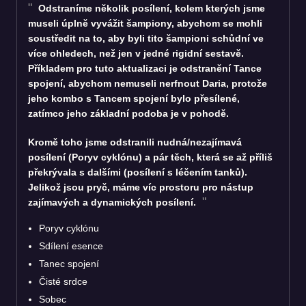
Odstraníme několik posílení, kolem kterých jsme
museli úplně vyvážit šampiony, abychom se mohli
soustředit na to, aby byli tito šampioni schůdní ve
více ohledech, než jen v jedné rigidní sestavě.
Příkladem pro tuto aktualizaci je odstranění Tance
spojení, abychom nemuseli nerfnout Daria, protože
jeho kombo s Tancem spojení bylo přesílené,
zatímco jeho základní podoba je v pohodě.
Kromě toho jsme odstranili nudná/nezajímavá
posílení (Poryv cyklónu) a pár těch, která se až příliš
překrývala s dalšími (posílení s léčením tanků).
Jelikož jsou pryč, máme víc prostoru pro nástup
zajímavých a dynamických posílení.
Poryv cyklónu
Sdílení esence
Tanec spojení
Čisté srdce
Sobec