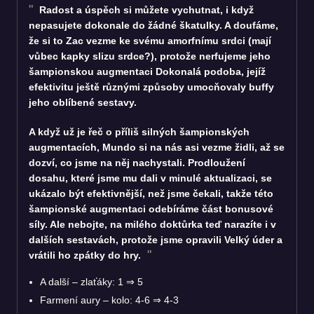
Radost a úspěch si můžete vychutnat, i když
nepasujete dokonale do žádné škatulky. A doufáme,
že si to Zac vezme ke svému amorfnímu srdci (mají
vůbec kapky slizu srdce?), protože nerfujeme jeho
šampionskou augmentaci Dokonalá podoba, jejíž
efektivitu ještě různými způsoby umocňovaly buffy
jeho oblíbené sestavy.
A když už je řeč o příliš silných šampionských
augmentacích, Mundo si na nás asi vezme židli, až se
dozví, co jsme na něj nachystali. Prodloužení
dosahu, které jsme mu dali v minulé aktualizaci, se
ukázalo být efektivnější, než jsme čekali, takže této
šampionské augmentaci odebíráme část bonusové
síly. Ale nebojte, na milého doktůrka teď narazíte i v
dalších sestavách, protože jsme opravili Velký úder a
vrátili ho zpátky do hry.
A další – zlaťáky: 1
⇒
5
Farmení aury – kolo: 4-6
⇒
4-3