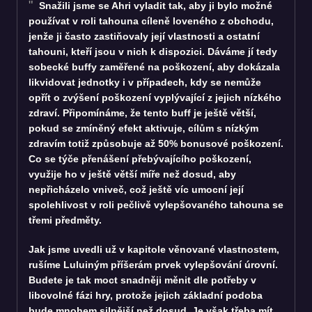
Snažili jsme se Ahri vyladit tak, aby ji bylo možné
používat v roli tahouna cíleně loveného z obchodu,
jenže ji často zastiňovaly její vlastnosti a ostatní
tahouni, kteří jsou v nich k dispozici. Dáváme jí tedy
sobecké buffy zaměřené na poškození, aby dokázala
likvidovat jednotky i v případech, kdy se nemůže
opřít o zvýšení poškození vyplývající z jejich nízkého
zdraví. Připomínáme, že tento buff je ještě větší,
pokud se zmíněný efekt aktivuje, cílům s nízkým
zdravím totiž způsobuje až 50% bonusové poškození.
Co se týče přenášení přebývajícího poškození,
využije ho v ještě větší míře než dosud, aby
nepřicházelo vniveč, což ještě víc umocní její
spolehlivost v roli pečlivě vylepšovaného tahouna se
třemi předměty.
Jak jsme uvedli už v kapitole věnované vlastnostem,
rušíme Luluiným příšerám prvek vylepšování úrovní.
Budete je tak moct snadněji měnit dle potřeby v
libovolné fázi hry, protože jejich základní podoba
bude mnohem silnější než dosud. Je však třeba mít