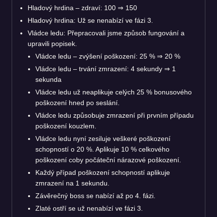
Hladový hrdina – zdraví: 100
⇒
150
Hladový hrdina: Už se nenabízí ve fázi 3.
Vládce ledu: Přepracovali jsme způsob fungování a
upravili popisek.
Vládce ledu – zvýšení poškození: 25 %
⇒
20 %
Vládce ledu – trvání zmrazení: 4 sekundy
⇒
1
sekunda
Vládce ledu už neaplikuje celých 25 % bonusového
poškození hned po seslání.
Vládce ledu způsobuje zmrazení při prvním případu
poškození kouzlem.
Vládce ledu nyní zesiluje veškeré poškození
schopností o 20 %. Aplikuje 10 % celkového
poškození coby počáteční nárazové poškození.
Každý případ poškození schopností aplikuje
zmrazení na 1 sekundu.
Závěrečný boss se nabízí až po 4. fázi.
Zlaté ostří se už nenabízí ve fázi 3.