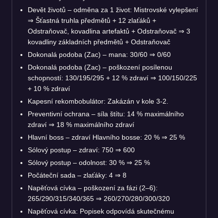
Devět životů – odměna za 1 život: Mistrovské vylepšení
⇒
Šťastná truhla předmětů + 12 zlaťáků +
Odstraňovač, kovadlina artefaktů + Odstraňovač
⇒
3
kovadliny základních předmětů + Odstraňovač
Dokonalá podoba (Zac) – mana: 30/60
⇒
0/60
Dokonalá podoba (Zac) – poškození posílenou
schopností: 130/195/295 + 12 % zdraví
⇒
100/150/225
+ 10 % zdraví
Kapesní rekombobulátor: Zakázán v kole 3-2.
Preventivní ochrana – síla štítu: 14 % maximálního
zdraví
⇒
18 % maximálního zdraví
Hlavní boss – zdraví Hlavního bosse: 20 %
⇒
25 %
Sólový postup – zdraví: 750
⇒
600
Sólový postup – odolnost: 30 %
⇒
25 %
Počáteční sada – zlaťáky: 4
⇒
8
Napěťová cívka – poškození za fázi (2–6):
265/290/315/340/365
⇒
260/270/280/300/320
Napěťová cívka: Popisek odpovídá skutečnému