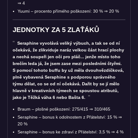
⇒
4
Yuumi – procento přímého poškození: 30 %
⇒
20 %
JEDNOTKY ZA 5 ZLAŤÁKŮ
Seraphine vyvolává veliký výbuch, a tak se od ní
očekává, že zlikviduje naráz velkou část hrací plochy
a nechá soupeři jen oči pro pláč... jenže místo toho
brečím leda já, že jsem zase mezi posledními čtyřmi.
S pomocí tohoto buffu by už měla dvouhvězdičková,
plně vybavená Seraphine s podporou správného
týmu dělat, co se od ní očekává. Dařit by se jí mělo
hlavně v kreativních týmech se spoustou atributů,
jako je Těžká váha 6 nebo Bašta 6.
Braum – plošné poškození: 275/415
⇒
310/465
Seraphine – bonus k odolnostem z Přátelství: 15 %
⇒
20 %
Seraphine – bonus ke zdraví z Přátelství: 3,5 %
⇒
4 %