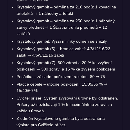
Krystalový gambit – odměna za 210 bodů: 1 kovadlina
artefaktů
⇒
1 náhodný artefakt
Krystalový gambit – odměna za 250 bodů: 1 náhodný
zářivý předmět
⇒
1 Šťastná truhla předmětů + 12
zlaťáků
Krystalový gambit: Vyšší milníky odměn se snížily.
Krystalový gambit (5) – hranice zabití: 4/8/12/16/22
zabití
⇒
4/6/9/12/16 zabití
Krystalový gambit (7): 500 zdraví a 20 % ke zvýšení
poškození
⇒
300 zdraví a 15 % ke zvýšení poškození
Posádka – základní poškození raketou: 80
⇒
75
Vládce čepele – útočné poškození: 15/35/55 %
⇒
15/40/60 %
Cvičitel příšer: Systém zvyšování úrovně byl odstraněn.
Příšery už nezískávají 1 % k maximálnímu zdraví za
každou úroveň.
Z odměn Krystalového gambitu byla odstraněna
výplata pro Cvičitele příšer.