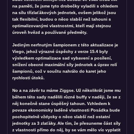
na paměti, že jsme tyto drobečky vyladili s ohledem
na sílu třízlaťákových jednotek, ovšem jelikož jsou
tak flexibilní, budou o něco slabší než tahouni s
optimalizovanými vlastnostmi, kteří mají stejnou
úroveň hvězd a používané předměty.
Jediným nerfnutým šampionem z této aktualizace je
Viego, jehož výrazné úspěchy z verze 15.4 byly
výsledkem optimalizace sad vybavení a posílení,
snížení obecné maximální síly jednotek a úprav rolí
šampionů, což v součtu nahrálo do karet jeho
rychlosti útoků.
No a na závěr tu máme Ziggse. Už několikrát jsme mu
během této sady nadělili různé buffy v naději, že se z
něj konečně stane úspěšný tahoun. Vzhledem k
povaze ekonomicky laděné vlastnosti Posádka bude
pochopitelně vždycky o něco slabší než ostatní
jednotky za 3 zlaťáky. Ale tím, že přesuneme část síly
z vlastnosti přímo do něj, by se vám mělo víc vyplatit