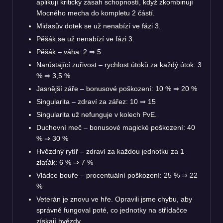
aplikují kritický zásah schopností, když zkombinují
Mocného mecha do kompletu 2 částí.
Midasův dotek se už nenabízí ve fázi 3.
Pěšák se už nenabízí ve fázi 3.
Pěšák – váha: 2
⇒
5
Narůstající zuřivost – rychlost útoků za každý útok: 3
%
⇒
3,5 %
Jasnější záře – bonusové poškození: 10 %
⇒
20 %
Singularita – zdraví za zářez: 10
⇒
15
Singularita už nefunguje v kolech PvE.
Duchovní meč – bonusové magické poškození: 40
%
⇒
30 %
Hvězdný rytíř – zdraví za každou jednotku za 1
zlaťák: 6 %
⇒
7 %
Vládce bouře – procentuální poškození: 25 %
⇒
22
%
Veterán je znovu ve hře. Opravili jsme chybu, aby
správně fungoval poté, co jednotky na střídačce
získají hvězdy.