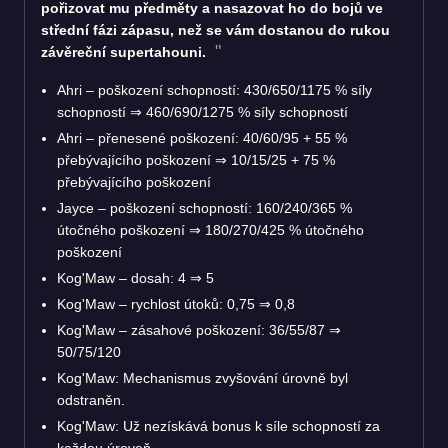
pořizovat mu předměty a nasazovat ho do bojů ve
střední fázi zápasu, než se vám dostanou do rukou
závěreční supertahouni.
Ahri – poškození schopností: 430/650/1175 % síly
schopností
⇒
460/690/1275 % síly schopností
Ahri – přenesené poškození: 40/60/95 + 55 %
přebývajícího poškození
⇒
10/15/25 + 75 %
přebývajícího poškození
Jayce – poškození schopností: 160/240/365 %
útočného poškození
⇒
180/270/425 % útočného
poškození
Kog'Maw – dosah: 4
⇒
5
Kog'Maw – rychlost útoků: 0,75
⇒
0,8
Kog'Maw – zásahové poškození: 36/55/87
⇒
50/75/120
Kog'Maw: Mechanismus zvyšování úrovně byl
odstraněn.
Kog'Maw: Už nezískává bonus k síle schopností za
každou úroveň.