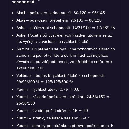
schopností.
Akali – poškození jednomu cíli: 80/120
⇒
95/145
Akali – poškození přeběhem: 70/105
⇒
80/120
Ashe – poškození schopností: 14/21/100
⇒
17/26/125
Ashe: Počet šípů vystřelených každým útokem se už
nezvyšuje v závislosti na rychlosti útoků.
Samira: Při přeběhu se nyní v nerozhodných situacích
zaměří na jednotku, která se k ní nachází nejblíže.
Zvýšila se pravděpodobnost, že přeběhne směrem k
aktuálnímu cíli.
Volibear – bonus k rychlosti útoků ze schopnosti:
99/99/300 %
⇒
125/125/500 %
Yuumi – rychlost útoků: 0,75
⇒
0,8
Yuumi – základní poškození stránkou: 24/36/150
⇒
25/38/150
Yuumi – úvodní počet stránek: 15
⇒
20
Yuumi – stránky za každé seslání: 5
⇒
4
Yuumi – stránky pro stránku s přímým poškozením: 5