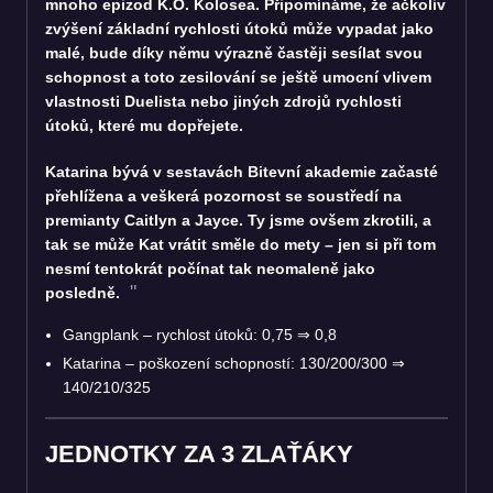
mnoho epizod K.O. Kolosea. Připomínáme, že ačkoliv
zvýšení základní rychlosti útoků může vypadat jako
malé, bude díky němu výrazně častěji sesílat svou
schopnost a toto zesilování se ještě umocní vlivem
vlastnosti Duelista nebo jiných zdrojů rychlosti
útoků, které mu dopřejete.
Katarina bývá v sestavách Bitevní akademie začasté
přehlížena a veškerá pozornost se soustředí na
premianty Caitlyn a Jayce. Ty jsme ovšem zkrotili, a
tak se může Kat vrátit směle do mety – jen si při tom
nesmí tentokrát počínat tak neomaleně jako
posledně.
Gangplank – rychlost útoků: 0,75
⇒
0,8
Katarina – poškození schopností: 130/200/300
⇒
140/210/325
JEDNOTKY ZA 3 ZLAŤÁKY