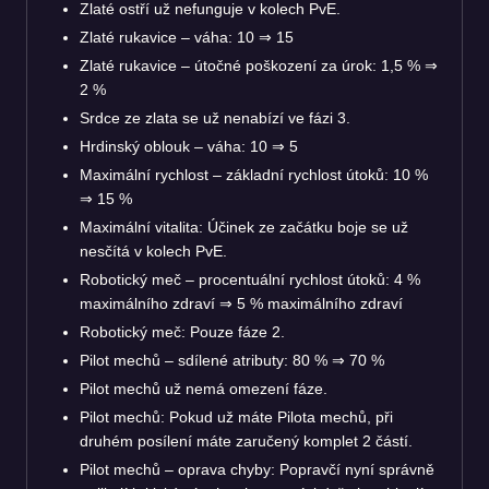
Zlaté ostří už nefunguje v kolech PvE.
Zlaté rukavice – váha: 10
⇒
15
Zlaté rukavice – útočné poškození za úrok: 1,5 %
⇒
2 %
Srdce ze zlata se už nenabízí ve fázi 3.
Hrdinský oblouk – váha: 10
⇒
5
Maximální rychlost – základní rychlost útoků: 10 %
⇒
15 %
Maximální vitalita: Účinek ze začátku boje se už
nesčítá v kolech PvE.
Robotický meč – procentuální rychlost útoků: 4 %
maximálního zdraví
⇒
5 % maximálního zdraví
Robotický meč: Pouze fáze 2.
Pilot mechů – sdílené atributy: 80 %
⇒
70 %
Pilot mechů už nemá omezení fáze.
Pilot mechů: Pokud už máte Pilota mechů, při
druhém posílení máte zaručený komplet 2 částí.
Pilot mechů – oprava chyby: Popravčí nyní správně