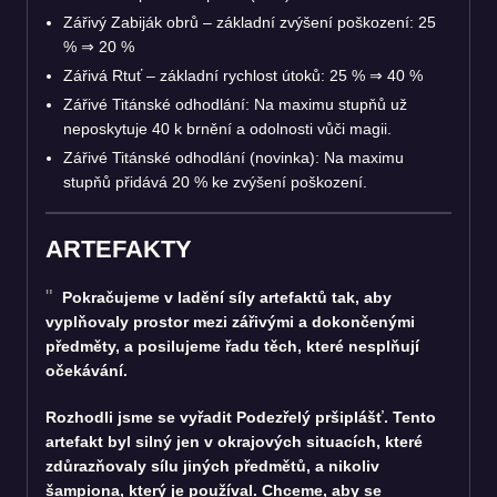
Zářivý Zabiják obrů – základní zvýšení poškození: 25
%
⇒
20 %
Zářivá Rtuť – základní rychlost útoků: 25 %
⇒
40 %
Zářivé Titánské odhodlání: Na maximu stupňů už
neposkytuje 40 k brnění a odolnosti vůči magii.
Zářivé Titánské odhodlání (novinka): Na maximu
stupňů přidává 20 % ke zvýšení poškození.
ARTEFAKTY
Pokračujeme v ladění síly artefaktů tak, aby
vyplňovaly prostor mezi zářivými a dokončenými
předměty, a posilujeme řadu těch, které nesplňují
očekávání.
Rozhodli jsme se vyřadit Podezřelý pršiplášť. Tento
artefakt byl silný jen v okrajových situacích, které
zdůrazňovaly sílu jiných předmětů, a nikoliv
šampiona, který je používal. Chceme, aby se