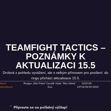
TEAMFIGHT TACTICS –
POZNÁMKY K
AKTUALIZACI 15.5
Drobná z pohledu vyvážení, ale s velkým přínosem pro posílení: do
ringu přichází aktualizace 15.5.
Herní
Rodger „Riot Prism“ Caudill, Katie "Riot Ukime"
2025-09-
aktualizace
Guo
23T18:00:00.000Z
Připravte se na pořádný výšlap!