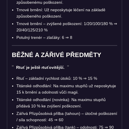
způsobenému poškození.
Trnové brnění: Už neposkytuje léčení na základě
způsobeného poškození.
Trnové brnění – zvýšené poškození: 1/20/100/180 %
⇒
20/40/125/210 %
Potulný trenér – zlaťáky: 6
⇒
8
BĚŽNÉ A ZÁŘIVÉ PŘEDMĚTY
Rtuť je ještě rtuťovitější.
Rtuť – základní rychlost útoků: 10 %
⇒
15 %
Titánské odhodlání: Na maximu stupňů už neposkytuje
15 k brnění a odolnosti vůči magii.
Titánské odhodlání (novinka): Na maximu stupňů
přidává 10 % ke zvýšení poškození.
Zářivá Přizpůsobivá přilba (tahoun) – útočné poškození
/ síla schopností: 45
⇒
60
Zářivá Přizpůsobivá přilba (tank) – odolnosti: 75
⇒
90