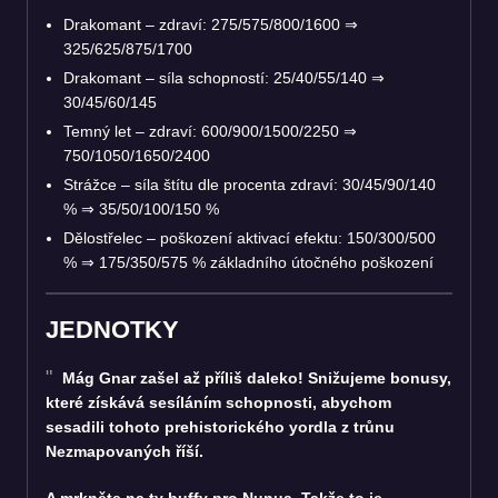
Drakomant – zdraví: 275/575/800/1600
⇒
325/625/875/1700
Drakomant – síla schopností: 25/40/55/140
⇒
30/45/60/145
Temný let – zdraví: 600/900/1500/2250
⇒
750/1050/1650/2400
Strážce – síla štítu dle procenta zdraví: 30/45/90/140
%
⇒
35/50/100/150 %
Dělostřelec – poškození aktivací efektu: 150/300/500
%
⇒
175/350/575 % základního útočného poškození
JEDNOTKY
Mág Gnar zašel až příliš daleko! Snižujeme bonusy,
které získává sesíláním schopnosti, abychom
sesadili tohoto prehistorického yordla z trůnu
Nezmapovaných říší.
A mrkněte na ty buffy pro Nunua. Takže to je