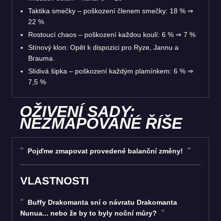
Taktika smečky – poškození členem smečky: 18 %
⇒
22 %
Rostoucí chaos – poškození každou koulí: 6 %
⇒
7 %
Stínový klon: Opět k dispozici pro Ryze, Jannu a
Brauma.
Slídivá šipka – poškození každým plamínkem: 6 %
⇒
7,5 %
OŽIVENÍ SADY:
NEZMAPOVANÉ ŘÍŠE
Pojďme zmapovat provedené balanční změny!
VLASTNOSTI
Buffy Drakomanta sní o návratu Drakomanta
Nunua... nebo že by to byly noční můry?