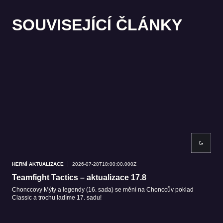
SOUVISEJÍCÍ ČLÁNKY
HERNÍ AKTUALIZACE
2026-07-28T18:00:00.000Z
HER
Teamfight Tactics – aktualizace 17.8
Tea
Chonccovy Mýty a legendy (16. sada) se mění na Chonccův poklad
Přic
Classic a trochu ladíme 17. sadu!
pro 