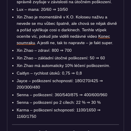
správně zvyšuje v závislosti na útočném poškození.
Lux – mana: 20/60
⇒
10/50
Xin Zhao je momentálně v K.O. Koloseu naživu a
nevede se mu vůbec špatně, ale chová se nějak divně
a pořád vykřikuje cosi o darkinech. Tenhle vtípek
oceníte víc, pokud jste viděli nedávné video
Konec
soumraku
. A jestli ne, tak to napravte – je fakt super.
Xin Zhao – zdraví: 800
⇒
700
Xin Zhao – základní útočné poškození: 50
⇒
60
Xin Zhao má automaticky 10% léčení poškozením.
Caitlyn – rychlost útoků: 0,75
⇒
0,8
Jayce – poškození schopností: 180/270/425
⇒
200/300/480
Senna – poškození: 360/540/875
⇒
400/600/960
Senna – poškození po 2 cílech: 22 %
⇒
30 %
Karma – poškození schopností: 1100/1650
⇒
1160/1750