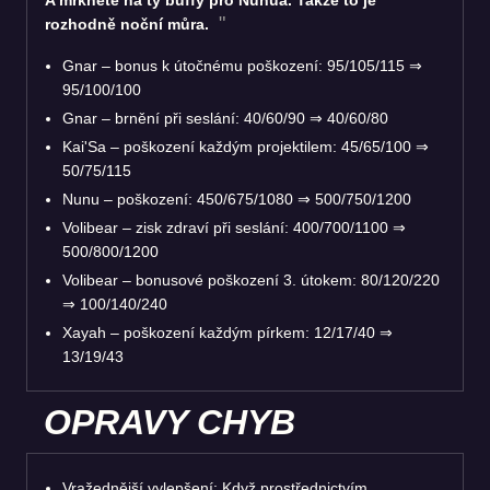
rozhodně noční můra.
Gnar – bonus k útočnému poškození: 95/105/115
⇒
95/100/100
Gnar – brnění při seslání: 40/60/90
⇒
40/60/80
Kai'Sa – poškození každým projektilem: 45/65/100
⇒
50/75/115
Nunu – poškození: 450/675/1080
⇒
500/750/1200
Volibear – zisk zdraví při seslání: 400/700/1100
⇒
500/800/1200
Volibear – bonusové poškození 3. útokem: 80/120/220
⇒
100/140/240
Xayah – poškození každým pírkem: 12/17/40
⇒
13/19/43
OPRAVY CHYB
Vražednější vylepšení: Když prostřednictvím