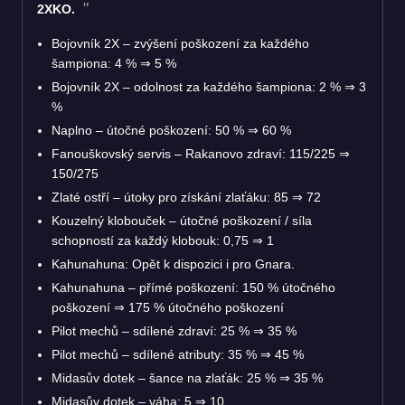
2XKO.
Bojovník 2X – zvýšení poškození za každého
šampiona: 4 %
⇒
5 %
Bojovník 2X – odolnost za každého šampiona: 2 %
⇒
3
%
Naplno – útočné poškození: 50 %
⇒
60 %
Fanouškovský servis – Rakanovo zdraví: 115/225
⇒
150/275
Zlaté ostří – útoky pro získání zlaťáku: 85
⇒
72
Kouzelný klobouček – útočné poškození / síla
schopností za každý klobouk: 0,75
⇒
1
Kahunahuna: Opět k dispozici i pro Gnara.
Kahunahuna – přímé poškození: 150 % útočného
poškození
⇒
175 % útočného poškození
Pilot mechů – sdílené zdraví: 25 %
⇒
35 %
Pilot mechů – sdílené atributy: 35 %
⇒
45 %
Midasův dotek – šance na zlaťák: 25 %
⇒
35 %
Midasův dotek – váha: 5
⇒
10