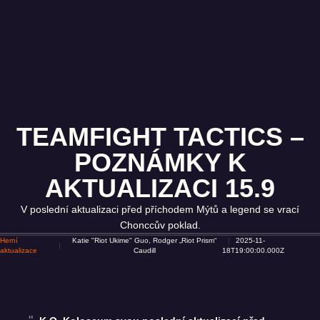
TEAMFIGHT TACTICS –
POZNÁMKY K
AKTUALIZACI 15.9
V poslední aktualizaci před příchodem Mýtů a legend se vrací
Chonccův poklad.
Herní
Katie "Riot Ukime" Guo, Rodger „Riot Prism“
2025-11-
aktualizace
Caudill
18T19:00:00.000Z