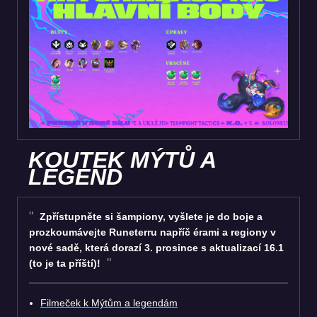
KOUTEK MÝTŮ A
LEGEND
Zpřístupněte si šampiony, vyšlete je do boje a
prozkoumávejte Runeterru napříč érami a regiony v
nové sadě, která dorazí 3. prosince s aktualizací 16.1
(to je ta příští)!
Filmeček k Mýtům a legendám