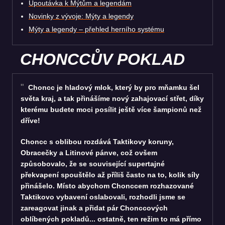
Upoutávka k Mýtům a legendám
Novinky z vývoje: Mýty a legendy
Mýty a legendy – přehled herního systému
CHONCCŮV POKLAD
Choncc je hladový mlok, který by pro mňamku šel
světa kraj, a tak přinášíme nový zahajovací střet, díky
kterému budete moci posílit ještě více šampionů než
dříve!
Choncc s oblibou rozdává Taktikovy koruny,
Obracečky a Litinové pánve, což ovšem
způsobovalo, že se související supertajné
překvapení spouštělo až příliš často na to, kolik síly
přinášelo. Místo abychom Chonccem rozhazované
Taktikovo vybavení oslabovali, rozhodli jsme se
zareagovat jinak a přidat pár Chonccových
oblíbených pokladů... ostatně, ten režim to má přímo