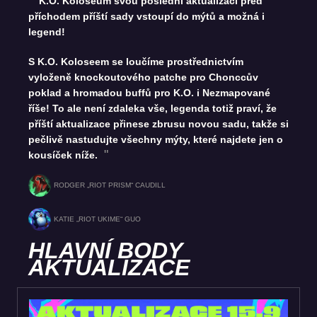
K.O. Koloseum svou poslední aktualizací před
příchodem příští sady vstoupí do mýtů a možná i
legend!
S K.O. Koloseem se loučíme prostřednictvím
vyloženě knockoutového patche pro Chonccův
poklad a hromadou buffů pro K.O. i Nezmapované
říše! To ale není zdaleka vše, legenda totiž praví, že
příští aktualizace přinese zbrusu novou sadu, takže si
pečlivě nastudujte všechny mýty, které najdete jen o
kousíček níže.
RODGER „RIOT PRISM“ CAUDILL
KATIE „RIOT UKIME“ GUO
HLAVNÍ BODY
AKTUALIZACE