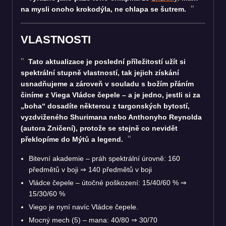
na mysli onoho krokodýla, ne chlapa se šutrem.
VLASTNOSTI
Tato aktualizace je poslední příležitostí užít si
spektrální stupně vlastností, tak jejich získání
usnadňujeme a zároveň v souladu s božím přáním
činíme z Viega Vládce čepele – a je jedno, jestli si za
„boha“ dosadíte některou z targonských bytostí,
vyzdviženého Shurimana nebo Anthonyho Reynolda
(autora Zničení), protože se stejně co nevidět
překlopíme do Mýtů a legend.
Bitevní akademie – práh spektrální úrovně: 160
předmětů v boji
⇒
140 předmětů v boji
Vládce čepele – útočné poškození: 15/40/60 %
⇒
15/30/60 %
Viego je nyní navíc Vládce čepele.
Mocný mech (5) – mana: 40/80
⇒
30/70