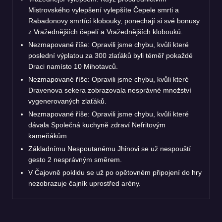
Mistrovského vylepšení vylepšíte Čepele smrti a
Rabadonovy smrtící klobouky, ponechají si své bonusy
z Vražednějších čepelí a Vražednějších klobouků.
Nezmapované říše: Opravili jsme chybu, kvůli které
poslední výplatou za 300 zlaťáků byli téměř pokaždé
Draci namísto 10 Mihotavců.
Nezmapované říše: Opravili jsme chybu, kvůli které
Dravenova sekera zobrazovala nesprávné množství
vygenerovaných zlaťáků.
Nezmapované říše: Opravili jsme chybu, kvůli které
dávala Společná kuchyně zdraví Nefritovým
kameňákům.
Základnímu Nespoutanému Jhinovi se už nespouští
gesto 2 nesprávným směrem.
V Čajovně poklidu se už po opětovném připojení do hry
nezobrazuje čajník uprostřed arény.