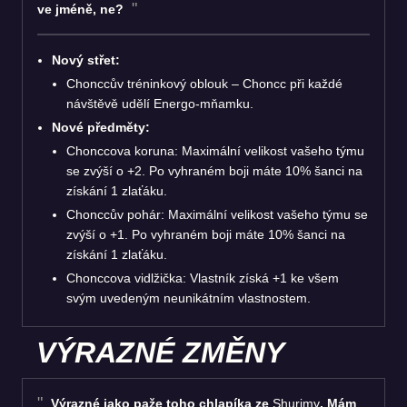
ve jméně, ne?
Nový střet:
Chonccův tréninkový oblouk – Choncc při každé
návštěvě udělí Energo-mňamku.
Nové předměty:
Chonccova koruna: Maximální velikost vašeho týmu
se zvýší o +2. Po vyhraném boji máte 10% šanci na
získání 1 zlaťáku.
Chonccův pohár: Maximální velikost vašeho týmu se
zvýší o +1. Po vyhraném boji máte 10% šanci na
získání 1 zlaťáku.
Chonccova vidlžička: Vlastník získá +1 ke všem
svým uvedeným neunikátním vlastnostem.
VÝRAZNÉ ZMĚNY
Výrazné jako paže toho chlapíka ze
Shurimy
. Mám