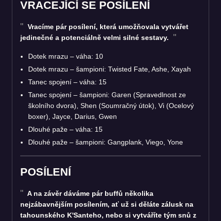
VRACEJÍCÍ SE POSÍLENÍ
Vracíme pár posílení, která umožňovala vytvářet
jedinečné a potenciálně velmi silné sestavy.
Dotek mrazu – váha: 10
Dotek mrazu – šampioni: Twisted Fate, Ashe, Xayah
Tanec spojení – váha: 15
Tanec spojení – šampioni: Garen (Spravedlnost ze
školního dvora), Shen (Soumračný útok), Vi (Ocelový
boxer), Jayce, Darius, Gwen
Dlouhé paže – váha: 15
Dlouhé paže – šampioni: Gangplank, Viego, Yone
POSÍLENÍ
A na závěr dáváme pár buffů několika
nejzábavnějším posílením, ať už si děláte zálusk na
tahounského K'Santeho, nebo si vytváříte tým snů z