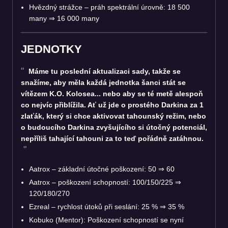
Hvězdný strážce – práh spektrální úrovně: 18 500
many
⇒
16 000 many
JEDNOTKY
Máme tu poslední aktualizaci sady, takže se
snažíme, aby měla každá jednotka šanci stát se
vítězem K.O. Kolosea... nebo aby se té metě alespoň
co nejvíc přiblížila. Ať už jde o prostého Darkina za 1
zlaťák, který si chce aktivovat tahounský režim, nebo
o budoucího Darkina zvyšujícího si útočný potenciál,
nepříliš tahající tahouni za to teď pořádně zatáhnou.
Aatrox – základní útočné poškození: 50
⇒
60
Aatrox – poškození schopností: 100/150/225
⇒
120/180/270
Ezreal – rychlost útoků při seslání: 25 %
⇒
35 %
Kobuko (Mentor): Poškození schopností se nyní