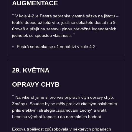
AUGMENTACE
V kole 4-2 je Pestrá sebranka vlastně sázka na jistotu –
touhle dobou už totiž víte, jestli se dokážete dostat na 9.
úroveň a přejít na sestavu plnou převážně legendárních
jednotek se spoustou vlastností.
Pestrá sebranka se už nenabízí v kole 4-2.
29. KVĚTNA
OPRAVY CHYB
Na víkend jsme si pro vás připravili čtyři opravy chyb.
Změny u Soudce by se měly projevit citelným oslabením
příliš efektivní strategie „spamování Leony“ a vrátit
Leoninu výrobní kapacitu do normálních hodnot.
Ekkova trpělivost způsobovala v některých případech