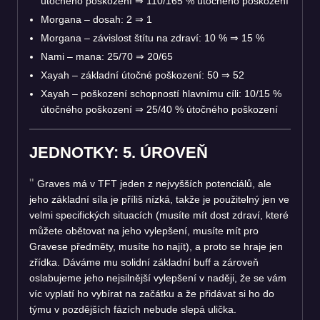
útočného poškození
⇒
110/165 % útočného poškození
Morgana – dosah: 2
⇒
1
Morgana – závislost štítu na zdraví: 10 %
⇒
15 %
Nami – mana: 25/70
⇒
20/65
Xayah – základní útočné poškození: 50
⇒
52
Xayah – poškození schopností hlavnímu cíli: 10/15 %
útočného poškození
⇒
25/40 % útočného poškození
JEDNOTKY: 5. ÚROVEŇ
Graves má v TFT jeden z nejvyšších potenciálů, ale
jeho základní síla je příliš nízká, takže je použitelný jen ve
velmi specifických situacích (musíte mít dost zdraví, které
můžete obětovat na jeho vylepšení, musíte mít pro
Gravese předměty, musíte ho najít), a proto se hraje jen
zřídka. Dáváme mu solidní základní buff a zároveň
oslabujeme jeho nejsilnější vylepšení v naději, že se vám
víc vyplatí ho vybírat na začátku a že přidávat si ho do
týmu v pozdějších fázích nebude slepá ulička.