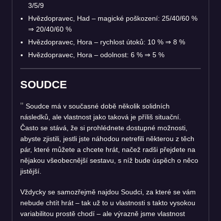
3/5/9
Hvězdopravec, Had – magické poškození: 25/40/60 %
⇒
20/40/60 %
Hvězdopravec, Hora – rychlost útoků: 10 %
⇒
8 %
Hvězdopravec, Hora – odolnost: 6 %
⇒
5 %
SOUDCE
Soudce má v současné době několik solidních
následků, ale vlastnost jako taková je příliš situační.
Často se stává, že si prohlédnete dostupné možnosti,
abyste zjistili, jestli jste náhodou netrefili některou z těch
pár, které můžete a chcete hrát, načež radši přejdete na
nějakou všeobecnější sestavu, s níž bude úspěch o něco
jistější.
Vždycky se samozřejmě najdou Soudci, za které se vám
nebude chtít hrát – tak už to u vlastnosti s takto vysokou
variabilitou prostě chodí – ale výrazně jsme vlastnost