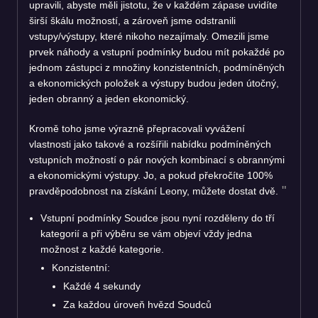
upravili, abyste měli jistotu, že v každém zápase uvidíte
širší škálu možností, a zároveň jsme odstranili
vstupy/výstupy, které nikoho nezajímaly. Omezili jsme
prvek náhody a vstupní podmínky budou mít pokaždé po
jednom zástupci z množiny konzistentních, podmíněných
a ekonomických položek a výstupy budou jeden útočný,
jeden obranný a jeden ekonomický.
Kromě toho jsme výrazně přepracovali vyvážení
vlastnosti jako takové a rozšířili nabídku podmíněných
vstupních možností o pár nových kombinací s obrannými
a ekonomickými výstupy. Jo, a pokud překročíte 100%
pravděpodobnost na získání Leony, můžete dostat dvě.
Vstupní podmínky Soudce jsou nyní rozděleny do tří
kategorií a při výběru se vám objeví vždy jedna
možnost z každé kategorie.
Konzistentní:
Každé 4 sekundy
Za každou úroveň hvězd Soudců