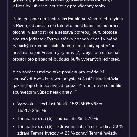
jelikož byl už dříve použitelný pro všechny tanky.
Poté, co jsme nerfli interakci Emblému Vesmírného rytmu
s Riven, odtančila celá tato vlastnost kamsi mimo hrací
plochu. Vlastnost i celá sestava potřebují buff, protože
spousta jednotek Rytmu ztěžka popadá dech i v méně
rytmických kompozicích. Jdeme na to tedy opatrně a
posilujeme jen Vesmírný rytmus (7), abychom si nechali
prostor pro případné budoucí buffy vybraných jednotek.
A na závěr tu máme také posílení pro strádající
souhvězdí Hvězdopravce, abyste si častěji kladli otázku
„jak nejlépe toto souhvězdí použít?“ a ne „dá se s tímhle
souhvězdím vůbec nějak hrát?“
Vyzyvatel – rychlost útoků: 15/22/40/55 %
⇒
15/28/42/55 %
Temná hvězda (6) – bonus: 85 %
⇒
70 %
Temná hvězda (6) – zdraví miniaturní černé díry: 30 %
zdraví Temné hvězdy
⇒
25 % zdraví Temné hvězdy