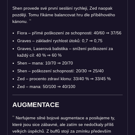
Shen provede své první seslání rychleji, Zed naopak
později. Tomu říkáme balancovat hru dle příběhového
kánonu.
Fiora – přímé poškození ze schopnosti: 40/60
⇒
37/56
Graves – základní rychlost útoků: 0,7
⇒
0,75
Graves, Laserová balistika – snížení poškození za
každý cíl: 40 %
⇒
60 %
Shen – mana: 10/70
⇒
20/70
Shen – poškození schopností: 20/30
⇒
25/40
Zed – procento zdraví klonu: 33/40 %
⇒
33/45 %
Zed – mana: 50/100
⇒
40/100
AUGMENTACE
Nerfujeme silné bojové augmentace a posilujeme ty,
které jsou sice zábavné, ale zatím se nedočkaly příliš
velkých úspěchů. Z buffů stojí za zmínku především