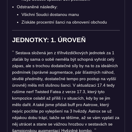
Odstraněné následky:
Všichni Soudci dostanou manu
Získáte procentní šanci na obnovení obchodu
JEDNOTKY: 1. ÚROVEŇ
Sestava složená jen z tříhvězdičkových jednotek za 1
zlaťák by sama o sobě neměla být schopná vyhrát celý
zápas, ale s trochou dodatečné síly by na to za ideálních
podmínek (správné augmentace, pár šťastných náhod,
skvělé předměty, dostatečné tempo pro postup na vyšší
úrovně) měla mít slušnou šanci. V aktualizaci 17.4 tedy
rušíme nerf Twisted Fatea z verze 17.3, který tyto
kompozice oslabil až příliš i v situacích, kdy by se jim
mělo dařit. A také jsme přidali buff pro Aatroxe, který
nejvíc pocítíte po vylepšení na 3 hvězdy. Aatrox se už
nějakou dobu trápí, takže se těšíme, až se vám vyplatí za
něj utrácet a stane se vážnou hrozbou v sestavách se
šampionskou augmentací Hvězdné kombo.