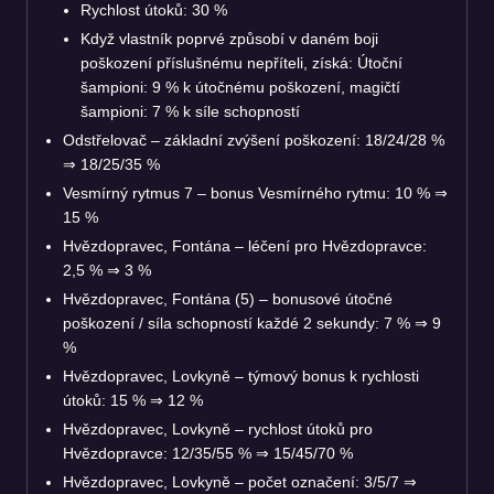
Rychlost útoků: 30 %
Když vlastník poprvé způsobí v daném boji
poškození příslušnému nepříteli, získá: Útoční
šampioni: 9 % k útočnému poškození, magičtí
šampioni: 7 % k síle schopností
Odstřelovač – základní zvýšení poškození: 18/24/28 %
⇒
18/25/35 %
Vesmírný rytmus 7 – bonus Vesmírného rytmu: 10 %
⇒
15 %
Hvězdopravec, Fontána – léčení pro Hvězdopravce:
2,5 %
⇒
3 %
Hvězdopravec, Fontána (5) – bonusové útočné
poškození / síla schopností každé 2 sekundy: 7 %
⇒
9
%
Hvězdopravec, Lovkyně – týmový bonus k rychlosti
útoků: 15 %
⇒
12 %
Hvězdopravec, Lovkyně – rychlost útoků pro
Hvězdopravce: 12/35/55 %
⇒
15/45/70 %
Hvězdopravec, Lovkyně – počet označení: 3/5/7
⇒