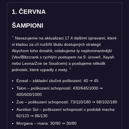
1. ČERVNA
ŠAMPIONI
Navazujeme na aktualizaci 17.4 dalšími úpravami, které
si kladou za cíl rozšířit škálu dostupných strategií.
Abychom toho dosáhli, oslabujeme ty nejdominantnější
(Vex/Blitzcrank s rychlým postupem na 9. úroveň, Xayah
nebo Leona/Zoe se Soudcem) a posilujeme několik
jednotek, které vypadly z mety.
Ezreal – základní útočné poškození: 40
⇒
45
Talon – poškození schopností: 430/645/1000
⇒
400/600/1000
Zoe – poškození schopností: 73/110/180
⇒
68/102/180
Aurelion Sol – poškození schopností v podobě mecha:
82/123
⇒
86/130
Morgana – mana: 30/90
⇒
30/80