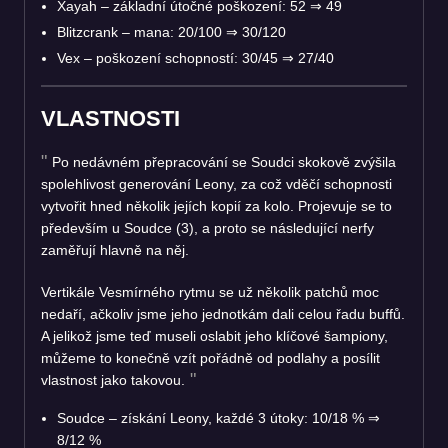
Xayah – základní útočné poškození: 52
⇒
49
Blitzcrank – mana: 20/100
⇒
30/120
Vex – poškození schopností: 30/45
⇒
27/40
VLASTNOSTI
Po nedávném přepracování se Soudci skokově zvýšila
spolehlivost generování Leony, za což vděčí schopnosti
vytvořit hned několik jejích kopií za kolo. Projevuje se to
především u Soudce (3), a proto se následující nerfy
zaměřují hlavně na něj.
Vertikále Vesmírného rytmu se už několik patchů moc
nedaří, ačkoliv jsme jeho jednotkám dali celou řadu buffů.
A jelikož jsme teď museli oslabit jeho klíčové šampiony,
můžeme to konečně vzít pořádně od podlahy a posílit
vlastnost jako takovou.
Soudce – získání Leony, každé 3 útoky: 10/18 %
⇒
8/12 %