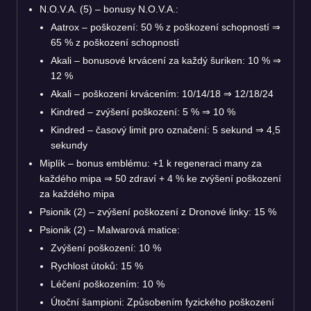
N.O.V.A. (5) – bonusy N.O.V.A.:
Aatrox – poškození: 50 % z poškození schopností
⇒
65 % z poškození schopností
Akali – bonusové krvácení za každý šuriken: 10 %
⇒
12 %
Akali – poškození krvácením: 10/14/18
⇒
12/18/24
Kindred – zvýšení poškození: 5 %
⇒
10 %
Kindred – časový limit pro označení: 5 sekund
⇒
4,5
sekundy
Miplík – bonus emblému: +1 k regeneraci many za
každého mipa
⇒
50 zdraví + 4 % ke zvýšení poškození
za každého mipa
Psionik (2) – zvýšení poškození z Dronové linky: 15 %
Psionik (2) – Malwarová matice:
Zvýšení poškození: 10 %
Rychlost útoků: 15 %
Léčení poškozením: 10 %
Útoční šampioni: Způsobením fyzického poškození