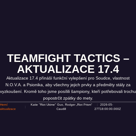
TEAMFIGHT TACTICS –
AKTUALIZACE 17.4
Aktualizace 17.4 přináší funkční vylepšení pro Soudce, vlastnost
N.O.V.A. a Psionika, aby všechny jejich prvky a předměty stály za
vyzkoušení. Kromě toho jsme posílili šampiony, kteří potřebovali trochu
popostrčit zpátky do mety.
Herní
Katie "Riot Ukime" Guo, Rodger „Riot Prism“
2026-05-
aktualizace
Caudill
27T18:00:00.000Z