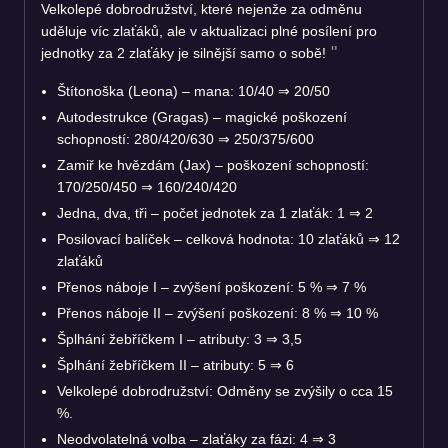
Velkolepé dobrodružství, které nejenže za odměnu
uděluje víc zlaťáků, ale v aktualizaci plné posílení pro
jednotky za 2 zlaťáky je silnější samo o sobě!
Štítonoška (Leona) – mana: 10/40
⇒
20/50
Autodestrukce (Gragas) – magické poškození
schopností: 280/420/630
⇒
250/375/600
Zamiř ke hvězdám (Jax) – poškození schopností:
170/250/450
⇒
160/240/420
Jedna, dva, tři – počet jednotek za 1 zlaťák: 1
⇒
2
Posilovací balíček – celková hodnota: 10 zlaťáků
⇒
12
zlaťáků
Přenos náboje I – zvýšení poškození: 5 %
⇒
7 %
Přenos náboje II – zvýšení poškození: 8 %
⇒
10 %
Šplhání žebříčkem I – atributy: 3
⇒
3,5
Šplhání žebříčkem II – atributy: 5
⇒
6
Velkolepé dobrodružství: Odměny se zvýšily o cca 15
%.
Neodvolatelná volba – zlaťáky za fázi: 4
⇒
3