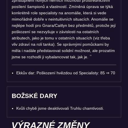
zpřístupnění nových herních možností prostřednictvím
posílení šampionů a vlastností. Zmíněná úprava se týká
konkrétně role specialisty na anomálie, která si vede
mimořádně dobře v neintuitivních situacích. Anomálie se
nejlépe hodí pro Gnara/Caitlyn bez předmětů, protože její
poškození se nezvyšuje v závislosti na ostatních
atributech, jako je tomu v ostatních situacích (viz třeba
vliv zdraví na roli tanka). Se správnými pomůckami by
měla i nadále představovat solidní možnost, ale prozatím
jsme se rozhodli ji vybalancovat tak, jak je.
Ekkův dar: Poškození hvězdou od Specialisty: 85
⇒
70
BOŽSKÉ DARY
Kvůli chybě jsme deaktivovali Truhlu chamtivosti.
VÝRAZNÉ ZMĚNY