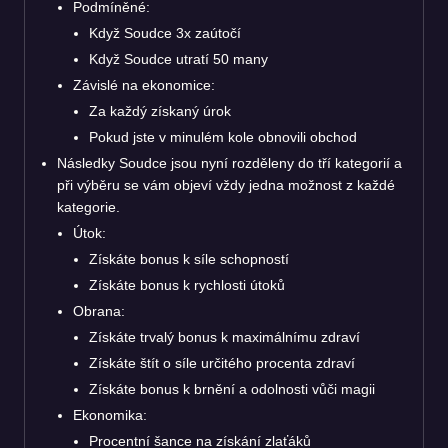
Podmíněné:
Když Soudce 3x zaútočí
Když Soudce utratí 50 many
Závislé na ekonomice:
Za každý získaný úrok
Pokud jste v minulém kole obnovili obchod
Následky Soudce jsou nyní rozděleny do tří kategorií a
při výběru se vám objeví vždy jedna možnost z každé
kategorie.
Útok:
Získáte bonus k síle schopností
Získáte bonus k rychlosti útoků
Obrana:
Získáte trvalý bonus k maximálnímu zdraví
Získáte štít o síle určitého procenta zdraví
Získáte bonus k brnění a odolnosti vůči magii
Ekonomika:
Procentní šance na získání zlaťáků