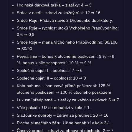
Hrdinská dárková taška – zlaťáky: 4
⇒
5
Srdce z oceli – zdraví za každý růst: 12
⇒
16
Srdce Roje: Přidává navíc 2 Drobounké duplikátory.
Srdce Roje – rychlost útoků Vrcholného Prapůvodního:
0,6
⇒
0,9
Srdce Roje – mana Vrcholného Prapůvodního: 30/100
⇒
30/90
Pevná linie – bonus k útočnému poškození: 9 %
⇒
8
%, bonus k síle schopností: 10 %
⇒
9 %
Společné objetí I – odolnosti: 7
⇒
6
Společné objetí II – odolnosti: 10
⇒
9
Kahunahuna – bonusové přímé poškození: 125 %
útočného poškození
⇒
100 % útočného poškození
Luxusní předplatné – zlaťáky za každou aktivaci: 5
⇒
7
Vůle palcátu: Už se nenabízí v kole 2-1.
Slaďounké dobroty – zdraví za předmět: 20
⇒
16
Plocha slunečního žáru: Už se nenabízí v kole 2-1.
Časový proud – zdraví za obnovení obchodu: 2
⇒
7