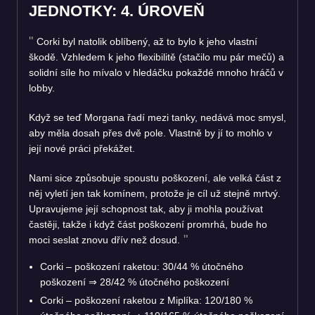
JEDNOTKY: 4. ÚROVEŇ
Corki byl natolik oblíbený, až to bylo k jeho vlastní
škodě. Vzhledem k jeho flexibilitě (stačilo mu pár mečů) a
solidní síle ho mívalo v hledáčku pokaždé mnoho hráčů v
lobby.
Když se teď Morgana řadí mezi tanky, nedává moc smysl,
aby měla dosah přes dvě pole. Vlastně by jí to mohlo v
její nové práci překážet.
Nami sice způsobuje spoustu poškození, ale velká část z
něj vyletí jen tak komínem, protože je cíl už stejně mrtvý.
Upravujeme její schopnost tak, aby ji mohla používat
častěji, takže i když část poškození promrhá, bude ho
moci seslat znovu dřív než dosud.
Corki – poškození raketou: 30/44 % útočného
poškození
⇒
28/42 % útočného poškození
Corki – poškození raketou z Miplíka: 120/180 %