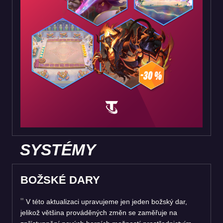
SYSTÉMY
BOŽSKÉ DARY
V této aktualizaci upravujeme jen jeden božský dar,
jelikož většina prováděných změn se zaměřuje na