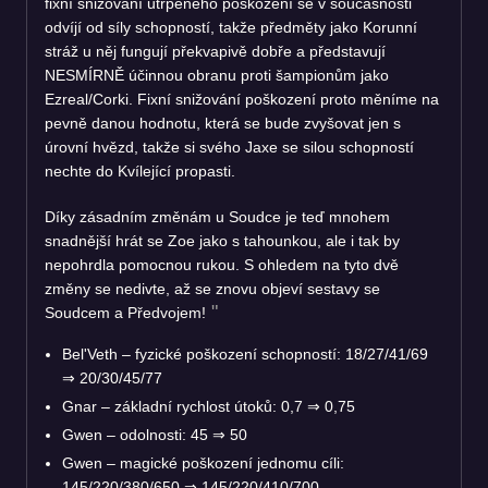
fixní snižování utrpěného poškození se v současnosti
odvíjí od síly schopností, takže předměty jako Korunní
stráž u něj fungují překvapivě dobře a představují
NESMÍRNĚ účinnou obranu proti šampionům jako
Ezreal/Corki. Fixní snižování poškození proto měníme na
pevně danou hodnotu, která se bude zvyšovat jen s
úrovní hvězd, takže si svého Jaxe se silou schopností
nechte do Kvílející propasti.
Díky zásadním změnám u Soudce je teď mnohem
snadnější hrát se Zoe jako s tahounkou, ale i tak by
nepohrdla pomocnou rukou. S ohledem na tyto dvě
změny se nedivte, až se znovu objeví sestavy se
Soudcem a Předvojem!
Bel'Veth – fyzické poškození schopností: 18/27/41/69
⇒
20/30/45/77
Gnar – základní rychlost útoků: 0,7
⇒
0,75
Gwen – odolnosti: 45
⇒
50
Gwen – magické poškození jednomu cíli:
145/220/380/650
⇒
145/220/410/700