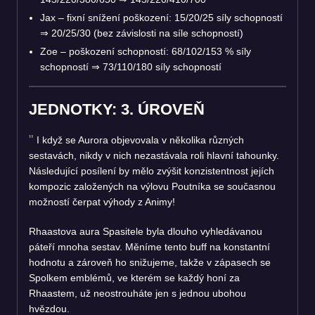
Jax – fixní snížení poškození: 15/20/25 síly schopností
⇒
20/25/30 (bez závislosti na síle schopností)
Zoe – poškození schopností: 68/102/153 % síly
schopností
⇒
73/110/180 síly schopností
JEDNOTKY: 3. ÚROVEŇ
I když se Aurora objevovala v několika různých
sestavách, nikdy v nich nezastávala roli hlavní tahounky.
Následující posílení by mělo zvýšit konzistentnost jejích
kompozic založených na výlovu Poutníka se současnou
možností čerpat výhody z Animy!
Rhaastova aura Spasitele byla dlouho vyhledávanou
páteří mnoha sestav. Měníme tento buff na konstantní
hodnotu a zároveň ho snižujeme, takže v zápasech se
Spolkem emblémů, ve kterém se každý honí za
Rhaastem, už neostrouháte jen s jednou ubohou
hvězdou.