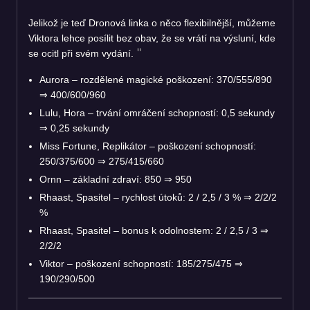
Jelikož je teď Dronová linka o něco flexibilnější, můžeme
Viktora lehce posílit bez obav, že se vrátí na výsluní, kde
se ocitl při svém vydání.
Aurora – rozdělené magické poškození: 370/555/890
⇒
400/600/960
Lulu, Hora – trvání omráčení schopností: 0,5 sekundy
⇒
0,25 sekundy
Miss Fortune, Replikátor – poškození schopností:
250/375/600
⇒
275/415/660
Ornn – základní zdraví: 850
⇒
950
Rhaast, Spasitel – rychlost útoků: 2 / 2,5 / 3 %
⇒
2/2/2
%
Rhaast, Spasitel – bonus k odolnostem: 2 / 2,5 / 3
⇒
2/2/2
Viktor – poškození schopností: 185/275/475
⇒
190/290/500