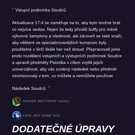
Vstupní podmínka Soudců:
Aktualizace 17.4 se zaměřuje na to, aby bylo možné hrát
co nejvíce sestav. Nejen že tedy přináší buffy pro méně
výkonné šampiony a vlastnosti, ale zároveň se také snaží,
aby některé ze specializovanějších kompozic byly
použitelné v širší škále her než dosud. Přepracovali jsme
proto rozdělení vstupních a výstupních podmínek Soudce
a upravili předměty Psionika s cílem zvýšit jejich
univerzálnost, aby vás zvolený následek nebo předmět
neomezovaly v tom, co můžete a nemůžete používat.
Následek Soudců:
RODGER „RIOT PRISM“ CAUDILL
KATIE „RIOT UKIME“ GUO
DODATEČNÉ ÚPRAVY