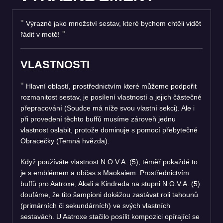
Výrazné jako množství sestav, které bychom chtěli vidět
řádit v metě!
VLASTNOSTI
Hlavní oblastí, prostřednictvím které můžeme podpořit
rozmanitost sestav, je posílení vlastností a jejich částečné
přepracování (Soudce má níže svou vlastní sekci). Ale i
při provedení těchto buffů musíme zároveň jednu
vlastnost oslabit, protože dominuje s pomocí přebytečné
Obracečky (Temná hvězda).
Když používáte vlastnost N.O.V.A. (5), téměř pokaždé to
je s emblémem a občas s Maokaiem. Prostřednictvím
buffů pro Aatroxe, Akali a Kindreda na stupni N.O.V.A. (5)
doufáme, že tito šampioni dokážou zastávat roli tahounů
(primárních či sekundárních) ve svých vlastních
sestavách. U Aatroxe stačilo posílit kompozici opírající se