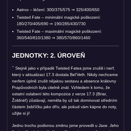
Aatrox – léčení: 300/375/575
⇒
325/400/650
Twisted Fate – minimální magické poškození:
180/270/405/690
⇒
190/285/430/730
Twisted Fate – maximální magické poškození:
360/540/810/1380
⇒
380/570/860/1460
JEDNOTKY: 2. ÚROVEŇ
Stejně jako v případě Twisted Fatea jsme zrušili i nerf,
který v aktualizaci 17.3 dostala Bel'Veth. Nikdy nechceme
nerfem úplně zrušit nějakou sestavu a absence královny
Prapůvodních byla citelně znát. Vzhledem k tomu, že
ostatní oslabení této kompozice z verze 17.3 (Briar,
Žoldnéř) zůstávají, neměla by už tak dominovat středním
částem žebříčku jako dřív, ale pokud vám kápne do noty,
užijte si ji!
Jednu trochu podivnou změnu jsme provedli u Jaxe. Jeho