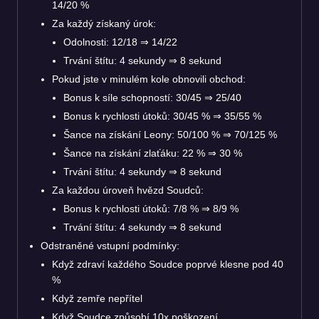
14/20 %
Za každý získaný úrok:
Odolnosti: 12/18
⇒
14/22
Trvání štítu: 4 sekundy
⇒
8 sekund
Pokud jste v minulém kole obnovili obchod:
Bonus k síle schopností: 30/45
⇒
25/40
Bonus k rychlosti útoků: 30/45 %
⇒
35/55 %
Šance na získání Leony: 50/100 %
⇒
70/125 %
Šance na získání zlaťáku: 22 %
⇒
30 %
Trvání štítu: 4 sekundy
⇒
8 sekund
Za každou úroveň hvězd Soudců:
Bonus k rychlosti útoků: 7/8 %
⇒
8/9 %
Trvání štítu: 4 sekundy
⇒
8 sekund
Odstraněné vstupní podmínky:
Když zdraví každého Soudce poprvé klesne pod 40
%
Když zemře nepřítel
Když Soudce způsobí 10x poškození