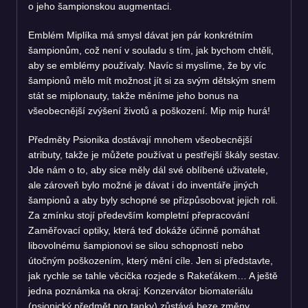
o jeho šampionskou augmentaci.
Emblém Miplíka má smysl dávat jen pár konkrétním
šampionům, což není v souladu s tím, jak bychom chtěli,
aby se emblémy používaly. Navíc si myslíme, že by víc
šampionů mělo mít možnost jít si za svým dětským snem
stát se miplonauty, takže měníme jeho bonus na
všeobecnější zvýšení životů a poškození. Mip mip hurá!
Předměty Psionika dostávají mnohem všeobecnější
atributy, takže je můžete používat u pestřejší škály sestav.
Jde nám o to, aby sice měly dál své oblíbené uživatele,
ale zároveň bylo možné je dávat i do inventáře jiných
šampionů a aby byly schopné se přizpůsobovat jejich roli.
Za zmínku stojí především kompletní přepracování
Zaměřovací optiky, která teď dokáže účinně pomáhat
libovolnému šampionovi se silou schopností nebo
útočným poškozením, který mění cíle. Jen si představte,
jak rychle se tahle věcička rozjede s Rakeťákem… A ještě
jedna poznámka na okraj: Konzervátor biomateriálu
(psionický předmět pro tanky) zůstává beze změny,