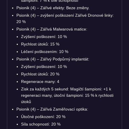
šampioni: 7 % k síle schopností
Psionik (4) – Zářivé efekty: Beze změny.
Psionik (4) – zvýšení poškození Zářivé Dronové linky:
20 %
Psionik (4) – Zářivá Malwarová matice:
Zvýšení poškození: 10 %
Rychlost útoků: 15 %
Léčení poškozením: 10 %
Psionik (4) – Zářivý Podpůrný implantát:
Zvýšení poškození: 10 %
Rychlost útoků: 20 %
Regenerace many: 4
Zisk za každých 5 sekund: Magičtí šampioni: +1 k
regeneraci many, útoční šampioni: 15 % k rychlosti
útoků
Psionik (4) – Zářivá Zaměřovací optika:
Útočné poškození: 20 %
Síla schopností: 20 %