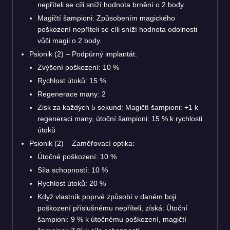
nepříteli se cíli sníží hodnota brnění o 2 body.
Magičtí šampioni: Způsobením magického
poškození nepříteli se cíli sníží hodnota odolnosti
vůči magii o 2 body.
Psionik (2) – Podpůrný implantát:
Zvýšení poškození: 10 %
Rychlost útoků: 15 %
Regenerace many: 2
Zisk za každých 5 sekund: Magičtí šampioni: +1 k
regeneraci many, útoční šampioni: 15 % k rychlosti
útoků
Psionik (2) – Zaměřovací optika:
Útočné poškození: 10 %
Síla schopností: 10 %
Rychlost útoků: 20 %
Když vlastník poprvé způsobí v daném boji
poškození příslušnému nepříteli, získá: Útoční
šampioni: 9 % k útočnému poškození, magičtí