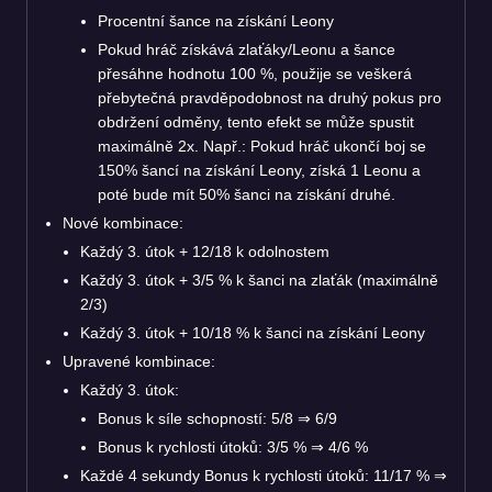
Procentní šance na získání Leony
Pokud hráč získává zlaťáky/Leonu a šance
přesáhne hodnotu 100 %, použije se veškerá
přebytečná pravděpodobnost na druhý pokus pro
obdržení odměny, tento efekt se může spustit
maximálně 2x. Např.: Pokud hráč ukončí boj se
150% šancí na získání Leony, získá 1 Leonu a
poté bude mít 50% šanci na získání druhé.
Nové kombinace:
Každý 3. útok + 12/18 k odolnostem
Každý 3. útok + 3/5 % k šanci na zlaťák (maximálně
2/3)
Každý 3. útok + 10/18 % k šanci na získání Leony
Upravené kombinace:
Každý 3. útok:
Bonus k síle schopností: 5/8
⇒
6/9
Bonus k rychlosti útoků: 3/5 %
⇒
4/6 %
Každé 4 sekundy Bonus k rychlosti útoků: 11/17 %
⇒