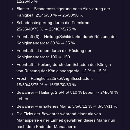
12/25/45 %
Blaster – Schadenssteigerung nach Aktivierung der
Fähigkeit: 25/45/90 %
⇒
25/50/90 %
Schadensteigerung durch die Feenkrone:
25/35/40/75 %
⇒
25/40/45/75 %
Feenhaft (6) – Heilung/Schildstärke durch Rüstung der
Königinnengarde: 30 %
⇒
35 %
Feenhaft – Leben durch die Rüstung der
Königinnengarde: 100
⇒
150
Feenhaft – Heilung durch den Schaden der Königin
von Rüstung der Königinnengarde: 12 %
⇒
15 %
Frost – Fähigkeitsstärke/Angriffsschaden:
15/30/45/75 %
⇒
16/35/50/80 %
Bewahrer – Heilung: 2,5/4,5/7/10 % Leben
⇒
2/4/6/9 %
Leben
Bewahrer – erhaltenes Mana: 3/5/8/12 %
⇒
3/5/7/11 %
Die Ticks der Bewahrer während einer aktiven
Manasperre einer Einheit gewähren dieses Mana nun
nach dem Ende der Manasperre.