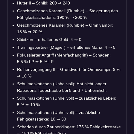
Hüter II – Schild: 260
⇒
240
Geschmolzenes Karamell (Rumble) – Steigerung des
Fähigkeitsschadens: 190 %
⇒
200 %
Geschmolzenes Karamell (Rumble) – Omnivampir:
15 %
⇒
20 %
Stibitzen – erhaltenes Gold: 4
⇒
0
Trainingspartner (Magier) – erhaltenes Mana: 4
⇒
5
Fokussierter Angriff (Mehrfachangriff) – Schaden:
5,5 % LP
⇒
5 % LP
Reihenverjüngung II – Grundwert für Omnivampir: 9 %
⇒
10 %
Schulmaskottchen (Unheilvoll): Hat nicht länger
Rabadons Todeshaube bei 5 und 7 Unheimlich.
Schulmaskottchen (Unheilvoll) – zusätzliches Leben:
5 %
⇒
10 %
Schulmaskottchen (Unheilvoll) – zusätzliche
Fähigkeitsstärke: 10
⇒
30
Schaden durch Zauberklingen: 175 % Fähigkeitsstärke
⇒
150 % Fähigkeitsstärke