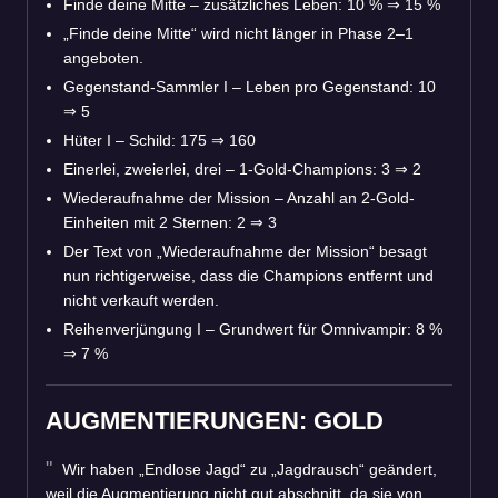
Finde deine Mitte – zusätzliches Leben: 10 %
⇒
15 %
„Finde deine Mitte“ wird nicht länger in Phase 2–1
angeboten.
Gegenstand-Sammler I – Leben pro Gegenstand: 10
⇒
5
Hüter I – Schild: 175
⇒
160
Einerlei, zweierlei, drei – 1-Gold-Champions: 3
⇒
2
Wiederaufnahme der Mission – Anzahl an 2-Gold-
Einheiten mit 2 Sternen: 2
⇒
3
Der Text von „Wiederaufnahme der Mission“ besagt
nun richtigerweise, dass die Champions entfernt und
nicht verkauft werden.
Reihenverjüngung I – Grundwert für Omnivampir: 8 %
⇒
7 %
AUGMENTIERUNGEN: GOLD
Wir haben „Endlose Jagd“ zu „Jagdrausch“ geändert,
weil die Augmentierung nicht gut abschnitt, da sie von