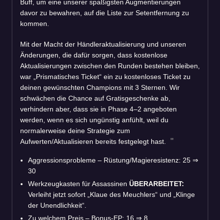
Buff, um eine unserer spaßigsten Augmentierungen
davor zu bewahren, auf die Liste zur Setentfernung zu
kommen.
Mit der Macht der Händleraktualisierung und unseren
Änderungen, die dafür sorgen, dass kostenlose
Aktualisierungen zwischen den Runden bestehen bleiben,
war „Prismatisches Ticket“ ein zu kostenloses Ticket zu
deinen gewünschten Champions mit 3 Sternen. Wir
schwächen die Chance auf Gratisgeschenke ab,
verhindern aber, dass sie in Phase 4–2 angeboten
werden, wenn es sich ungünstig anfühlt, weil du
normalerweise deine Strategie zum
Aufwerten/Aktualisieren bereits festgelegt hast.
Aggressionsprobleme – Rüstung/Magieresistenz: 25
⇒
30
Werkzeugkasten für Assassinen
ÜBERARBEITET:
Verleiht jetzt sofort „Klaue des Meuchlers“ und „Klinge
der Unendlichkeit“.
Zu welchem Preis – Bonus-EP: 16
⇒
8