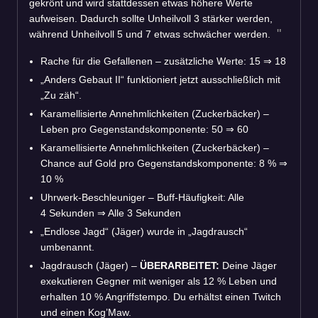
gekrönt und wird stattdessen etwas höhere Werte
aufweisen. Dadurch sollte Unheilvoll 3 stärker werden,
während Unheilvoll 5 und 7 etwas schwächer werden.
Rache für die Gefallenen – zusätzliche Werte: 15
⇒
18
„Anders Gebaut II“ funktioniert jetzt ausschließlich mit
„Zu zäh“.
Karamellisierte Annehmlichkeiten (Zuckerbäcker) –
Leben pro Gegenstandskomponente: 50
⇒
60
Karamellisierte Annehmlichkeiten (Zuckerbäcker) –
Chance auf Gold pro Gegenstandskomponente: 8 %
⇒
10 %
Uhrwerk-Beschleuniger – Buff-Häufigkeit: Alle
4 Sekunden
⇒
Alle 3 Sekunden
„Endlose Jagd“ (Jäger) wurde in „Jagdrausch“
umbenannt.
Jagdrausch (Jäger) –
ÜBERARBEITET:
Deine Jäger
exekutieren Gegner mit weniger als 12 % Leben und
erhalten 10 % Angriffstempo. Du erhältst einen Twitch
und einen Kog’Maw.