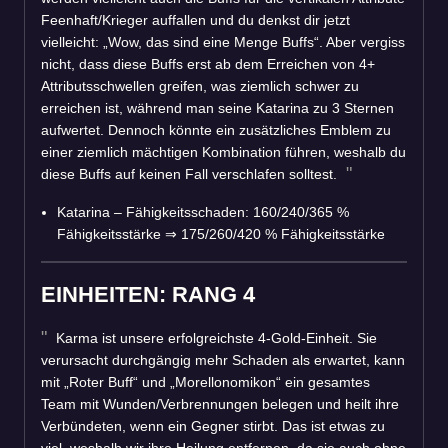
Feenhaft/Krieger auffallen und du denkst dir jetzt
vielleicht: „Wow, das sind eine Menge Buffs“. Aber vergiss
nicht, dass diese Buffs erst ab dem Erreichen von 4+
Attributsschwellen greifen, was ziemlich schwer zu
erreichen ist, während man seine Katarina zu 3 Sternen
aufwertet. Dennoch könnte ein zusätzliches Emblem zu
einer ziemlich mächtigen Kombination führen, weshalb du
diese Buffs auf keinen Fall verschlafen solltest.
Katarina – Fähigkeitsschaden: 160/240/365 %
Fähigkeitsstärke
⇒
175/260/420 % Fähigkeitsstärke
EINHEITEN: RANG 4
Karma ist unsere erfolgreichste 4-Gold-Einheit. Sie
verursacht durchgängig mehr Schaden als erwartet, kann
mit „Roter Buff“ und „Morellonomikon“ ein gesamtes
Team mit Wunden/Verbrennungen belegen und heilt ihre
Verbündeten, wenn ein Gegner stirbt. Das ist etwas zu
viel, weshalb wir ihre Heilung entfernen, da sie auch ohne