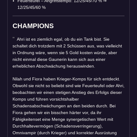
Feuerteufel – Angriffstempo: 12/25/45/70 %
⇒
12/25/45/60 %
CHAMPIONS
Ahri ist es ziemlich egal, ob du ein Tank bist. Sie
schaltet dich trotzdem mit 2 Schüssen aus, was vielleicht
in Ordnung wäre, wenn sie 5 Gold kosten würde, aber
nicht einmal diese Gaunerin kann sich aus einer
erheblichen Abschwächung herauswinden.
Nilah und Fiora haben Krieger-Komps für sich entdeckt.
Obwohl sie nicht so beliebt sind wie Feuerteufel oder Ahri,
beobachten wir einen stetigen Anstieg des Erfolgs dieser
Komps und führen vorsichtshalber
Schadensabschwächungen an den beiden durch. Bei
Fiora gehen wir ein bisschen härter vor, da ihr
Fähigkeitenset eine Menge synergetischen Wert mit
Durchhaltevermögen (Schadensverringerung),
Omnivampir (durch Krieger) und korrekter Ausrüstung