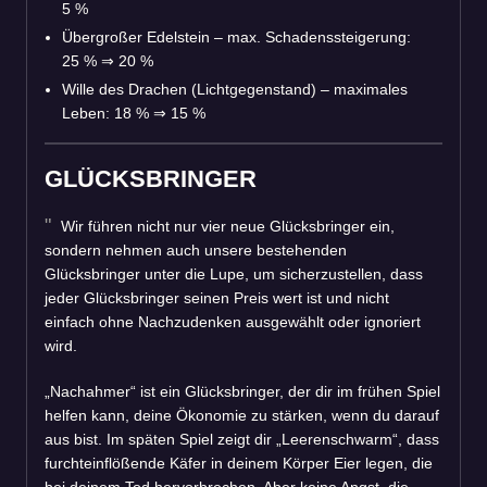
5 %
Übergroßer Edelstein – max. Schadenssteigerung:
25 %
⇒
20 %
Wille des Drachen (Lichtgegenstand) – maximales
Leben: 18 %
⇒
15 %
GLÜCKSBRINGER
Wir führen nicht nur vier neue Glücksbringer ein,
sondern nehmen auch unsere bestehenden
Glücksbringer unter die Lupe, um sicherzustellen, dass
jeder Glücksbringer seinen Preis wert ist und nicht
einfach ohne Nachzudenken ausgewählt oder ignoriert
wird.
„Nachahmer“ ist ein Glücksbringer, der dir im frühen Spiel
helfen kann, deine Ökonomie zu stärken, wenn du darauf
aus bist. Im späten Spiel zeigt dir „Leerenschwarm“, dass
furchteinflößende Käfer in deinem Körper Eier legen, die
bei deinem Tod hervorbrechen. Aber keine Angst, die