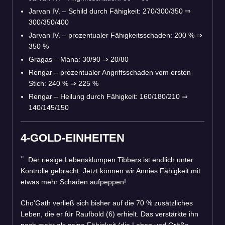
Jarvan IV. – Schild durch Fähigkeit: 270/300/350
⇒
300/350/400
Jarvan IV. – prozentualer Fähigkeitsschaden: 200 %
⇒
350 %
Gragas – Mana: 30/90
⇒
20/80
Rengar – prozentualer Angriffsschaden vom ersten
Stich: 240 %
⇒
225 %
Rengar – Heilung durch Fähigkeit: 160/180/210
⇒
140/145/150
4-GOLD-EINHEITEN
Der riesige Lebensklumpen Tibbers ist endlich unter
Kontrolle gebracht. Jetzt können wir Annies Fähigkeit mit
etwas mehr Schaden aufpeppen!
Cho’Gath verließ sich bisher auf die 70 % zusätzliches
Leben, die er für Raufbold (6) erhielt. Das verstärkte ihn
noch mehr als seine Fähigkeit (die Leben und Größe