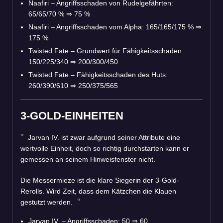
Naafiri – Angriffsschaden von Rudelgefährten:
65/65/70 %
⇒
75 %
Naafiri – Angriffsschaden vom Alpha: 165/165/175 %
⇒
175 %
Twisted Fate – Grundwert für Fähigkeitsschaden:
150/225/340
⇒
200/300/450
Twisted Fate – Fähigkeitsschaden des Huts:
260/390/610
⇒
250/375/565
3-GOLD-EINHEITEN
Jarvan IV. ist zwar aufgrund seiner Attribute eine
wertvolle Einheit, doch so richtig durchstarten kann er
gemessen an seinem Hinweisfenster nicht.
Die Messermieze ist die klare Siegerin der 3-Gold-
Rerolls. Wird Zeit, dass dem Kätzchen die Klauen
gestutzt werden.
Jarvan IV. – Angriffsschaden: 50
⇒
60