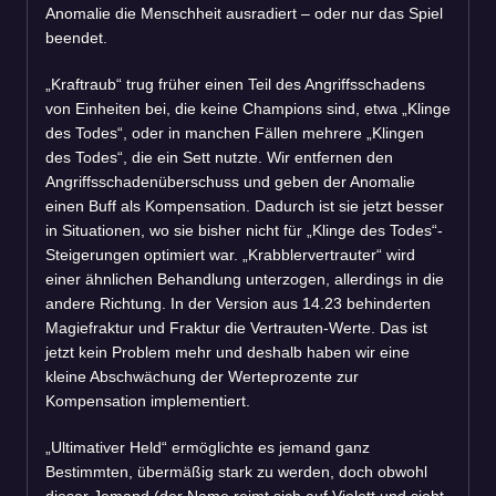
Anomalie die Menschheit ausradiert – oder nur das Spiel
beendet.
„Kraftraub“ trug früher einen Teil des Angriffsschadens
von Einheiten bei, die keine Champions sind, etwa „Klinge
des Todes“, oder in manchen Fällen mehrere „Klingen
des Todes“, die ein Sett nutzte. Wir entfernen den
Angriffsschadenüberschuss und geben der Anomalie
einen Buff als Kompensation. Dadurch ist sie jetzt besser
in Situationen, wo sie bisher nicht für „Klinge des Todes“-
Steigerungen optimiert war. „Krabblervertrauter“ wird
einer ähnlichen Behandlung unterzogen, allerdings in die
andere Richtung. In der Version aus 14.23 behinderten
Magiefraktur und Fraktur die Vertrauten-Werte. Das ist
jetzt kein Problem mehr und deshalb haben wir eine
kleine Abschwächung der Werteprozente zur
Kompensation implementiert.
„Ultimativer Held“ ermöglichte es jemand ganz
Bestimmten, übermäßig stark zu werden, doch obwohl
dieser Jemand (der Name reimt sich auf Violett und sieht