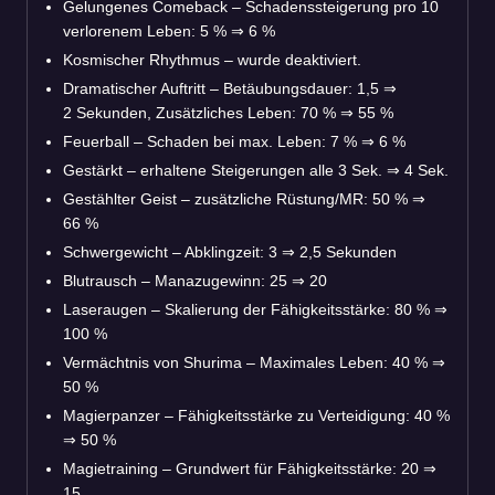
Gelungenes Comeback – Schadenssteigerung pro 10
verlorenem Leben: 5 %
⇒
6 %
Kosmischer Rhythmus – wurde deaktiviert.
Dramatischer Auftritt – Betäubungsdauer: 1,5
⇒
2 Sekunden, Zusätzliches Leben: 70 %
⇒
55 %
Feuerball – Schaden bei max. Leben: 7 %
⇒
6 %
Gestärkt – erhaltene Steigerungen alle 3 Sek.
⇒
4 Sek.
Gestählter Geist – zusätzliche Rüstung/MR: 50 %
⇒
66 %
Schwergewicht – Abklingzeit: 3
⇒
2,5 Sekunden
Blutrausch – Manazugewinn: 25
⇒
20
Laseraugen – Skalierung der Fähigkeitsstärke: 80 %
⇒
100 %
Vermächtnis von Shurima – Maximales Leben: 40 %
⇒
50 %
Magierpanzer – Fähigkeitsstärke zu Verteidigung: 40 %
⇒
50 %
Magietraining – Grundwert für Fähigkeitsstärke: 20
⇒
15