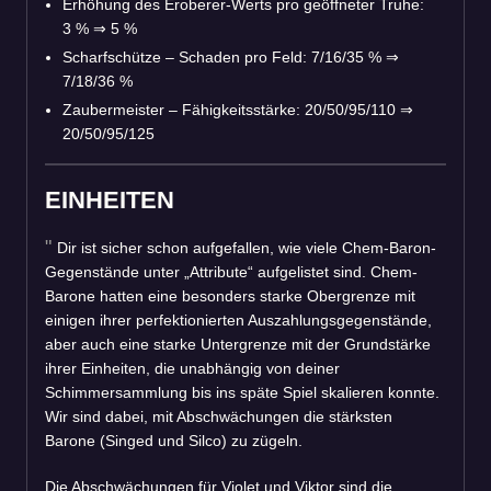
Erhöhung des Eroberer-Werts pro geöffneter Truhe:
3 %
⇒
5 %
Scharfschütze – Schaden pro Feld: 7/16/35 %
⇒
7/18/36 %
Zaubermeister – Fähigkeitsstärke: 20/50/95/110
⇒
20/50/95/125
EINHEITEN
Dir ist sicher schon aufgefallen, wie viele Chem-Baron-
Gegenstände unter „Attribute“ aufgelistet sind. Chem-
Barone hatten eine besonders starke Obergrenze mit
einigen ihrer perfektionierten Auszahlungsgegenstände,
aber auch eine starke Untergrenze mit der Grundstärke
ihrer Einheiten, die unabhängig von deiner
Schimmersammlung bis ins späte Spiel skalieren konnte.
Wir sind dabei, mit Abschwächungen die stärksten
Barone (Singed und Silco) zu zügeln.
Die Abschwächungen für Violet und Viktor sind die