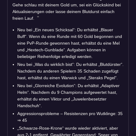
Gehe schlau mit deinem Gold um, sei ein Glückskind bei
Aktualisierungen oder lasse deinem Blutdurst einfach
freien Lauf.
Neu
bei „Ein neues Schicksal“: Du erhältst „Blauer
Buff“. Wenn du eine Runde mit 60 Gold begonnen und
eine PvP-Runde gewonnen hast, erhältst du eine Mel
und „Hextech-Gunblade“. Aufgaben können in
beliebiger Reihenfolge erledigt werden.
Neu
bei „Was du wirklich bist“: Du erhältst „Blutdürster“.
Nachdem du anderen Spielern 35 Schaden zugefügt
hast, erhältst du einen Warwick und „Steraks Pegel“.
Neu
bei „Glorreiche Evolution“: Du erhältst „Adaptiver
Helm“. Nachdem du 9 Champions aufgewertet hast,
erhältst du einen Viktor und „Juwelenbesetzter
Handschuh“.
Aggressionsprobleme – Resistenzen pro Wutklinge: 35
⇒
45
„Schwarze-Rose-Krone“ wurde wieder aktiviert, aber
aus 2-1 entfernt. Gewährter Gegenstand: Speer von