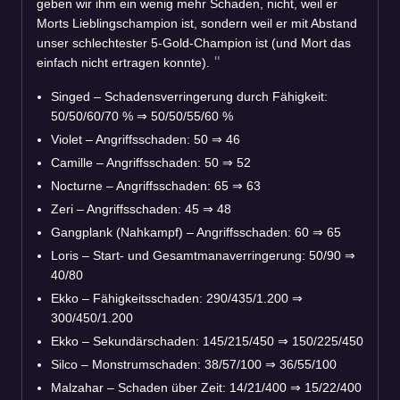
geben wir ihm ein wenig mehr Schaden, nicht, weil er
Morts Lieblingschampion ist, sondern weil er mit Abstand
unser schlechtester 5-Gold-Champion ist (und Mort das
einfach nicht ertragen konnte).
Singed – Schadensverringerung durch Fähigkeit:
50/50/60/70 %
⇒
50/50/55/60 %
Violet – Angriffsschaden: 50
⇒
46
Camille – Angriffsschaden: 50
⇒
52
Nocturne – Angriffsschaden: 65
⇒
63
Zeri – Angriffsschaden: 45
⇒
48
Gangplank (Nahkampf) – Angriffsschaden: 60
⇒
65
Loris – Start- und Gesamtmanaverringerung: 50/90
⇒
40/80
Ekko – Fähigkeitsschaden: 290/435/1.200
⇒
300/450/1.200
Ekko – Sekundärschaden: 145/215/450
⇒
150/225/450
Silco – Monstrumschaden: 38/57/100
⇒
36/55/100
Malzahar – Schaden über Zeit: 14/21/400
⇒
15/22/400