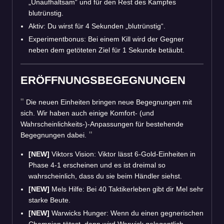
„Unaufhaltsam“ und für den Rest des Kampfes
blutrünstig.
Aktiv: Du wirst für 4 Sekunden „blutrünstig“.
Experimentbonus: Bei einem Kill wird der Gegner
neben dem getöteten Ziel für 1 Sekunde betäubt.
ERÖFFNUNGSBEGEGNUNGEN
Die neuen Einheiten bringen neue Begegnungen mit
sich. Wir haben auch einige Komfort- (und
Wahrscheinlichkeits-)-Anpassungen für bestehende
Begegnungen dabei.
[NEW]
Viktors Vision: Viktor lässt 6-Gold-Einheiten in
Phase 4-1 erscheinen und es ist dreimal so
wahrscheinlich, dass du sie beim Händler siehst.
[NEW]
Mels Hilfe: Bei 40 Taktikerleben gibt dir Mel sehr
starke Beute.
[NEW]
Warwicks Hunger: Wenn du einen gegnerischen
Champion tötest, dann wird Warwick gelegentlich