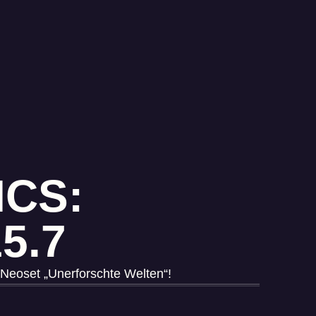
ICS:
5.7
s Neoset „Unerforschte Welten“!