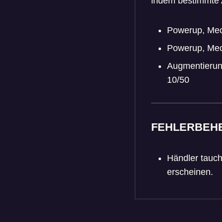
indem bestimmte
Powerup, Mech
Powerup, Mech
Augmentierun
10/50
FEHLERBEH
Händler tauch
erscheinen.