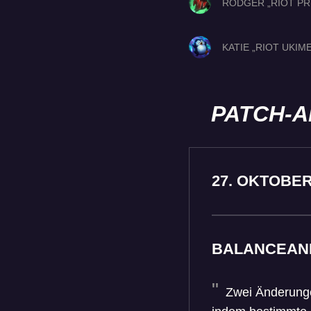
RODGER „RIOT PR
KATIE „RIOT UKIM
PATCH-A
27. OKTOBE
BALANCEAN
Zwei Änderungen