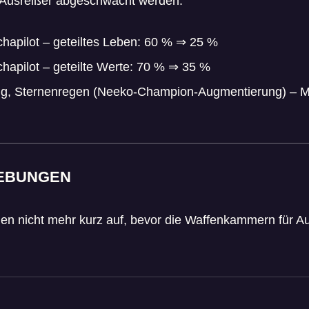
 Ausreißer abgeschwächt werden.
apilot – geteiltes Leben: 60 %
⇒
25 %
apilot – geteilte Werte: 70 %
⇒
35 %
g, Sternenregen (Neeko-Champion-Augmentierung) – 
EBUNGEN
en nicht mehr kurz auf, bevor die Waffenkammern für 