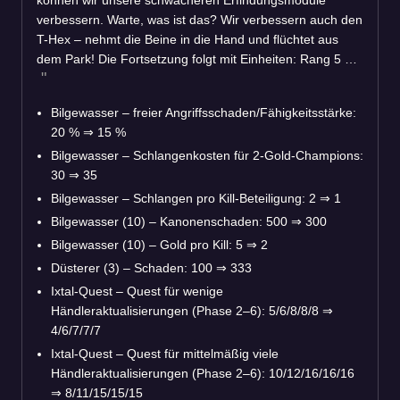
verbessern. Warte, was ist das? Wir verbessern auch den
T-Hex – nehmt die Beine in die Hand und flüchtet aus
dem Park! Die Fortsetzung folgt mit Einheiten: Rang 5 …
Bilgewasser – freier Angriffsschaden/Fähigkeitsstärke:
20 %
⇒
15 %
Bilgewasser – Schlangenkosten für 2-Gold-Champions:
30
⇒
35
Bilgewasser – Schlangen pro Kill-Beteiligung: 2
⇒
1
Bilgewasser (10) – Kanonenschaden: 500
⇒
300
Bilgewasser (10) – Gold pro Kill: 5
⇒
2
Düsterer (3) – Schaden: 100
⇒
333
Ixtal-Quest – Quest für wenige
Händleraktualisierungen (Phase 2–6): 5/6/8/8/8
⇒
4/6/7/7/7
Ixtal-Quest – Quest für mittelmäßig viele
Händleraktualisierungen (Phase 2–6): 10/12/16/16/16
⇒
8/11/15/15/15