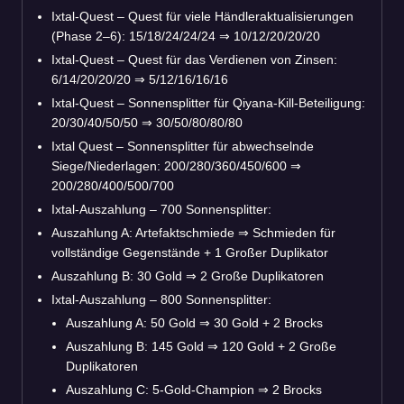
Ixtal-Quest – Quest für viele Händleraktualisierungen
(Phase 2–6): 15/18/24/24/24
⇒
10/12/20/20/20
Ixtal-Quest – Quest für das Verdienen von Zinsen:
6/14/20/20/20
⇒
5/12/16/16/16
Ixtal-Quest – Sonnensplitter für Qiyana-Kill-Beteiligung:
20/30/40/50/50
⇒
30/50/80/80/80
Ixtal Quest – Sonnensplitter für abwechselnde
Siege/Niederlagen: 200/280/360/450/600
⇒
200/280/400/500/700
Ixtal-Auszahlung – 700 Sonnensplitter:
Auszahlung A: Artefaktschmiede
⇒
Schmieden für
vollständige Gegenstände + 1 Großer Duplikator
Auszahlung B: 30 Gold
⇒
2 Große Duplikatoren
Ixtal-Auszahlung – 800 Sonnensplitter:
Auszahlung A: 50 Gold
⇒
30 Gold + 2 Brocks
Auszahlung B: 145 Gold
⇒
120 Gold + 2 Große
Duplikatoren
Auszahlung C: 5-Gold-Champion
⇒
2 Brocks