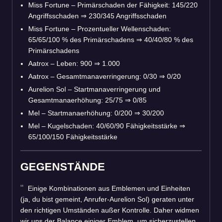
Miss Fortune – Primärschaden der Fähigkeit: 145/220
Angriffsschaden
⇒
230/345 Angriffsschaden
Miss Fortune – Prozentueller Wellenschaden:
65/65/100 % des Primärschadens
⇒
40/40/80 % des
Primärschadens
Aatrox – Leben: 900
⇒
1.000
Aatrox – Gesamtmanaverringerung: 0/30
⇒
0/20
Aurelion Sol – Startmanaverringerung und
Gesamtmanaerhöhung: 25/75
⇒
0/85
Mel – Startmanaerhöhung: 0/200
⇒
30/200
Mel – Kugelschaden: 40/60/90 Fähigkeitsstärke
⇒
65/100/150 Fähigkeitsstärke
GEGENSTÄNDE
Einige Kombinationen aus Emblemen und Einheiten
(ja, du bist gemeint, Anrufer-Aurelion Sol) geraten unter
den richtigen Umständen außer Kontrolle. Daher widmen
wir uns der Balance einiger Emblem, um sicherzustellen,