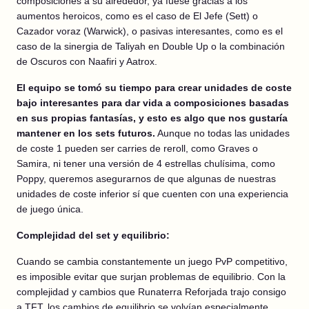
composiciones a su alrededor, ya fuese gracias a los
aumentos heroicos, como es el caso de El Jefe (Sett) o
Cazador voraz (Warwick), o pasivas interesantes, como es el
caso de la sinergia de Taliyah en Double Up o la combinación
de Oscuros con Naafiri y Aatrox.
El equipo se tomó su tiempo para crear unidades de coste
bajo interesantes para dar vida a composiciones basadas
en sus propias fantasías, y esto es algo que nos gustaría
mantener en los sets futuros.
Aunque no todas las unidades
de coste 1 pueden ser carries de reroll, como Graves o
Samira, ni tener una versión de 4 estrellas chulísima, como
Poppy, queremos asegurarnos de que algunas de nuestras
unidades de coste inferior sí que cuenten con una experiencia
de juego única.
Complejidad del set y equilibrio:
Cuando se cambia constantemente un juego PvP competitivo,
es imposible evitar que surjan problemas de equilibrio. Con la
complejidad y cambios que Runaterra Reforjada trajo consigo
a TFT, los cambios de equilibrio se volvían especialmente