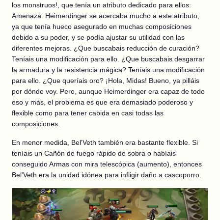
los monstruos!, que tenía un atributo dedicado para ellos:
Amenaza. Heimerdinger se acercaba mucho a este atributo,
ya que tenía hueco asegurado en muchas composiciones
debido a su poder, y se podía ajustar su utilidad con las
diferentes mejoras. ¿Que buscabais reducción de curación?
Teníais una modificación para ello. ¿Que buscabais desgarrar
la armadura y la resistencia mágica? Teníais una modificación
para ello. ¿Que queríais oro? ¡Hola, Midas! Bueno, ya pilláis
por dónde voy. Pero, aunque Heimerdinger era capaz de todo
eso y más, el problema es que era demasiado poderoso y
flexible como para tener cabida en casi todas las
composiciones.
En menor medida, Bel'Veth también era bastante flexible. Si
teníais un Cañón de fuego rápido de sobra o habíais
conseguido Armas con mira telescópica (aumento), entonces
Bel'Veth era la unidad idónea para infligir daño a cascoporro.