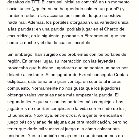
desafíos de TFT. El carrusel inicial se convirtió en un momento
social único (¿quién no se ha quedado solo en un portal?) y
también reducía las acciones por minuto, lo que no estuvo
nada mal. Además, los portales otorgaban una variedad única
a las partidas: en una partida, podíais jugar en el Charco del
escurridizo; en la siguiente, pasabais a Ehrenmount, que son
como la noche y el día, lo cual es increíble.
Sin embargo, han surgido dos problemas con los portales de
región. En primer lugar, su interacción con las leyendas
provocaba que hubiese jugadores que se ponían un paso por
delante al instante. Si un jugador de Ezreal conseguía Criptas
eclípticas, este tenía una gran ventaja en cuanto al interés
compuesto. Normalmente no nos gusta que los jugadores
obtengan tales ventajas nada más empezar la partida. El
segundo tiene que ver con los portales más complejos. Los
jugadores no querían complicarse la vida con Escudo de luz,
El Sumidero, Noxkraya, entre otros. A la gente le encanta el
juego básico y añadirle alguna que otra modificación, pero no
tener que darle mil vueltas al juego ni a cómo colocar sus
unidades. Y esto también encaja en lo que descubrimos en