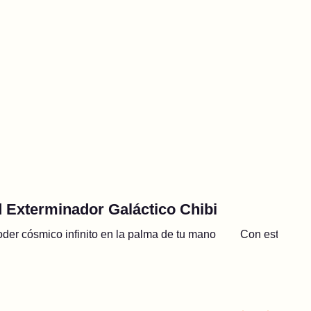
 Exterminador Galáctico Chibi
oder cósmico infinito en la palma de tu mano
Con esta luce