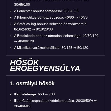
30/65/100
A Lőmester bónusz támadásai: 3/5 ⇒ 3/6
A Kibernetikus bónusz sebzése: 40/80 ⇒ 40/75
A Sötét csillag bónusz sebzése és varázsereje:
8/16/24/32 ⇒ 8/18/28/38
A Betolakodó bónusz támadási sebessége: 40/70/120
⇒ 40/80/120
A Misztikus varázsellenállása: 50/125 ⇒ 50/120
HŐSÖK
ERŐEGYENSÚLYA
1. osztályú hősök
Illaoi életereje: 650 ⇒ 700
Illaoi Csápcsapásának védelemlopása: 20/30/50% ⇒
30/40/60%