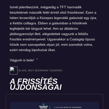
Ismét jelentkezünk, mégpedig a TFT harmadik
készletének második felét érintő első frissítéssel. Ezen a
héten lecseréljük a Közepes legendák galaxisát egy újra,
a Kettős csillagra. Ebben a galaxisban a hősöknek
legfeljebb két tárgyuk lehet. Ami az általános
játékegyensúlyt illeti, elégedettek vagyunk a félidős
frissítés eredményeivel. Ugyanakkor a Csatagép típusú
hősök nem szerepeltek olyan jól, mint szerettük volna,
ezért némileg kipofoztuk őket.
Vágjunk is bele!
BLAKE „RIOT BEERNANA” EDWARDS
A FRISSÍTÉS
ÚJDONSÁGAI