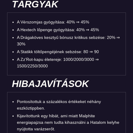
TÁRGYAK
A Vérszomjas gyógyítása: 40% ⇒ 45%
A Hextech lőpenge gyógyítása: 40% ⇒ 45%
A Drágaköves kesztyű bónusz kritikus sebzése: 20% ⇒
30%
A Statikk töltőpengéjének sebzése: 80 ⇒ 90
A Zz'Rot-kapu életereje: 1000/2000/3000 ⇒
1500/2250/3000
HIBAJAVÍTÁSOK
Pontosítottuk a százalékos értékeket néhány
eszköztippben.
Kijavítottunk egy hibát, ami miatt Malphite
energiapajzsa nem tudta kihasználni a Hatalom kelyhe
nyújtotta varázserőt.