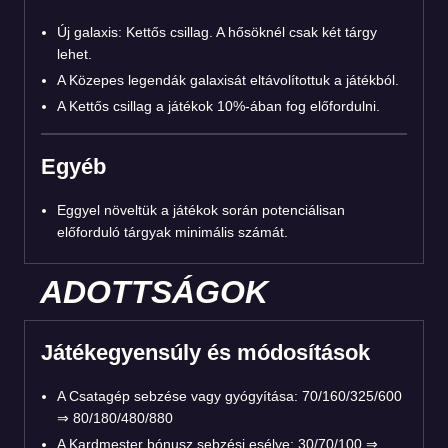
Új galaxis: Kettős csillag. A hősöknél csak két tárgy
lehet.
A Közepes legendák galaxisát eltávolítottuk a játékból.
A Kettős csillag a játékok 10%-ában fog előfordulni.
Egyéb
Eggyel növeltük a játékok során potenciálisan
előforduló tárgyak minimális számát.
ADOTTSÁGOK
Játékegyensúly és módosítások
A Csatagép sebzése vagy gyógyítása: 70/160/325/600
⇒ 80/180/480/880
A Kardmester bónusz sebzési esélye: 30/70/100 ⇒