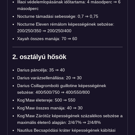
Illaoi védelemlopásának időtartama: 4 másodperc ⇒ 6
másodperc
Nocturne támadási sebessége: 0,7 ⇒ 0,75
Nocturne Eleven rémálom képességének sebzése:
200/250/350 ⇒ 200/250/400
Xayah összes manája: 70 ⇒ 60
2. osztályú hősök
Darius páncélja: 35 ⇒ 40
Darius varázsellenállása: 20 ⇒ 30
Darius Csillagromboló guillotine képességének
sebzése: 400/500/750 ⇒ 400/550/800
Kog'Maw életereje: 500 ⇒ 550
Kog'Maw összes manája: 40 ⇒ 30
Kog'Maw Zárótűz képességének százalékos sebzése a
maximális életerő alapján: 2/4/7% ⇒ 2/4/8%
Nautilus Becsapódási kráter képességének kábítási