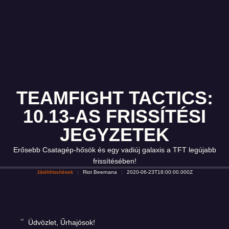
TEAMFIGHT TACTICS:
10.13-AS FRISSÍTÉSI
JEGYZETEK
Erősebb Csatagép-hősök és egy vadiúj galaxis a TFT legújabb
frissítésében!
Játékfrissítések
Riot Beernana
2020-06-23T18:00:00.000Z
Üdvözlet, Űrhajósok!