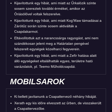
Kijavítottunk egy hibát, ami miatt az Űrkalózik szinte
sosem szereztek további érméket, amikor az
Óriásölővel voltak felszerelve.
Kijavítottunk egy hibát, ami miatt Kog’Maw támadásai a
Zárótűz során szinte sosem aktiválták a
Csapdakarmot.
Eltávolítottuk azt a narancssárga ragyogást, ami nem
szándékosan jelent meg a Határtalan pengével
felszerelt egységek közelharci fegyverein.
Kijavítottunk egy hibát, ami miatt a Zefír hatása alatt
álló egységeket eltalálhatták egyes, területre ható
varázslatok, pl. Teemo Műholdcsapdái.
MOBILSAROK
Ki kellett javítanunk a Csapattervező néhány hibáját.
Xerath egy kis időre elveszett az űrben, de visszakerült
a Csapattervezőbe.