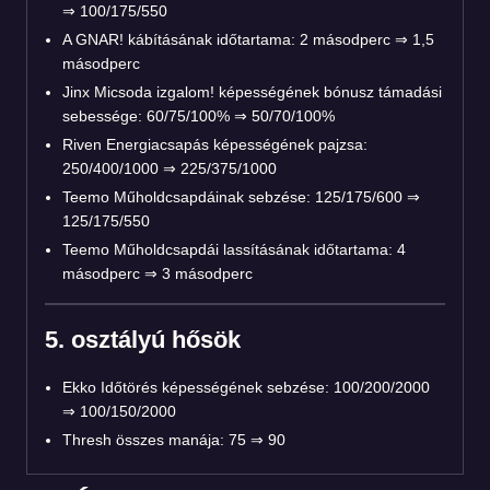
⇒ 100/175/550
A GNAR! kábításának időtartama: 2 másodperc ⇒ 1,5
másodperc
Jinx Micsoda izgalom! képességének bónusz támadási
sebessége: 60/75/100% ⇒ 50/70/100%
Riven Energiacsapás képességének pajzsa:
250/400/1000 ⇒ 225/375/1000
Teemo Műholdcsapdáinak sebzése: 125/175/600 ⇒
125/175/550
Teemo Műholdcsapdái lassításának időtartama: 4
másodperc ⇒ 3 másodperc
5. osztályú hősök
Ekko Időtörés képességének sebzése: 100/200/2000
⇒ 100/150/2000
Thresh összes manája: 75 ⇒ 90