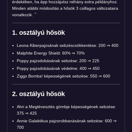
érdekében, ha épp hozzájutsz néhány extra példányhoz.
Minden alábbi módosítás a hősök 3 csillagos változataira
vonatkozik.
1. osztályú hősök
Leona Kiberpajzsának sebzéscsökkentése: 200 ⇒ 400
Malphite Energy Shield: 60% ⇒ 70%
Poppy pajzsdobásának sebzése: 200 ⇒ 225
Poppy pajzsdobásának védelme: 400 ⇒ 450
Ziggs Bomba! képességének sebzése: 550 ⇒ 600
2. osztályú hősök
Ahri a Megtévesztés gömbje képességének sebzése:
375 ⇒ 425
Annie Galaktikus pajzsrobbanásának sebzése: 600 ⇒
700