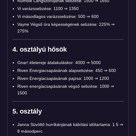
Rumble Lángszórójának sebzése: 1500 ⇒ 1650
Vi varázssebzése: 1100 ⇒ 1350
Vi másodlagos varázssebzése: 500 ⇒ 600
Vayne Végső óra képességének sebzése: 225% ⇒
275%
4. osztályú hősök
Gnar! életereje átalakuláskor: 4000 ⇒ 5000
Riven Energiacsapásának alapsebzése: 450 ⇒ 600
Riven Energiacsapásának pajzsa: 1000 ⇒ 1200
Riven energiacsapásának végső sebzése: 1000 ⇒
1500
5. osztály
Janna Süvöltő hurrikánjának kábítási időtartama: 1.5 ⇒
8 másodperc