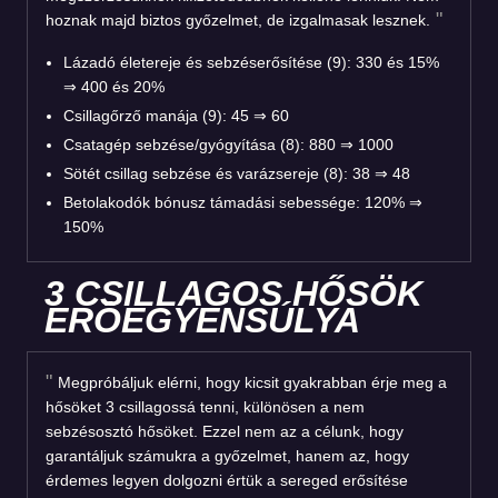
hoznak majd biztos győzelmet, de izgalmasak lesznek.
Lázadó életereje és sebzéserősítése (9): 330 és 15%
⇒ 400 és 20%
Csillagőrző manája (9): 45 ⇒ 60
Csatagép sebzése/gyógyítása (8): 880 ⇒ 1000
Sötét csillag sebzése és varázsereje (8): 38 ⇒ 48
Betolakodók bónusz támadási sebessége: 120% ⇒
150%
3 CSILLAGOS HŐSÖK
ERŐEGYENSÚLYA
Megpróbáljuk elérni, hogy kicsit gyakrabban érje meg a
hősöket 3 csillagossá tenni, különösen a nem
sebzésosztó hősöket. Ezzel nem az a célunk, hogy
garantáljuk számukra a győzelmet, hanem az, hogy
érdemes legyen dolgozni értük a sereged erősítése