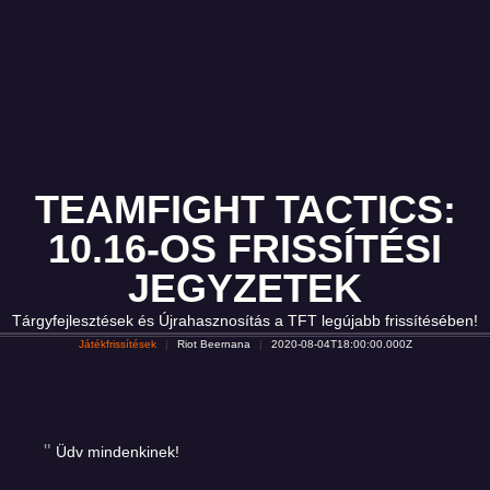
TEAMFIGHT TACTICS:
10.16-OS FRISSÍTÉSI
JEGYZETEK
Tárgyfejlesztések és Újrahasznosítás a TFT legújabb frissítésében!
Játékfrissítések
Riot Beernana
2020-08-04T18:00:00.000Z
Üdv mindenkinek!