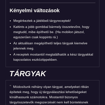
Kényelmi változások
Megérkeztek a játékbeli tárgyreceptek!
Kattints a jobb gombbal bármely összetevőre, hogy
megtudd, mibe építhető be. (Ha mobilon játszol,
egyszerűen csak koppints rá.)
Az aktuálisan megépíthető teljes tárgyak kiemelve
jelennek meg.
A receptek mostantól megtalálhatók a kész tárgyakkal
kapcsolatos eszköztippekben.
TÁRGYAK
Módosítunk néhány olyan tárgyat, amelyeket ritkán
építetek meg, hogy új tárgyválasztási lehetőségeket
kínálhassunk számotokra. Mostantól bizonyos
tárgyösszetevők megszerzését nem kell büntetésnek