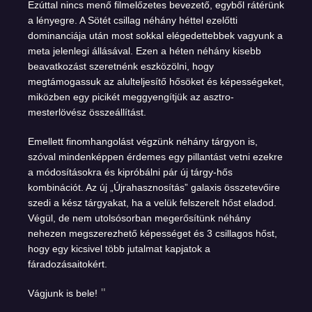
Ezúttal nincs menő filmelőzetes bevezető, egyből rátérünk
a lényegre. A Sötét csillag néhány héttel ezelőtti
dominanciája után most sokkal elégedettebbek vagyunk a
meta jelenlegi állásával. Ezen a héten néhány kisebb
beavatkozást szeretnénk eszközölni, hogy
megtámogassuk az alulteljesítő hősöket és képességeket,
miközben egy picikét meggyengítjük az asztro-
mesterlövész összeállítást.
Emellett finomhangolást végzünk néhány tárgyon is,
szóval mindenképpen érdemes egy pillantást vetni ezekre
a módosításokra és kipróbálni pár új tárgy-hős
kombinációt. Az új „Újrahasznosítás” galaxis összetevőire
szedi a kész tárgyakat, ha a velük felszerelt hőst eladod.
Végül, de nem utolsósorban megerősítünk néhány
nehezen megszerezhető képességet és 3 csillagos hőst,
hogy egy kicsivel több jutalmat kapjatok a
fáradozásaitokért.
Vágjunk is bele!