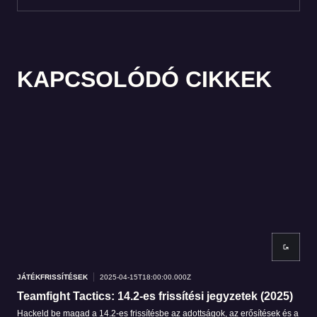
KAPCSOLÓDÓ CIKKEK
JÁTÉKFRISSÍTÉSEK
2025-04-15T18:00:00.000Z
JÁT
Teamfight Tactics: 14.2-es frissítési jegyzetek (2025)
Vé
Hackeld be magad a 14.2-es frissítésbe az adottságok, az erősítések és a
Apok