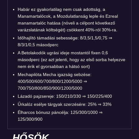
Habár ez gyakorlatilag nem csak adottság, a
Manamartalócok, a Mozdulatlanság leple és Ezreal
manamartalóc hatása (növeli a célpont következő
varázslatának költségét) csökkent 40%-ról 30%-ra.
Időhajlító támadási sebessége: 8/3,5/1,5/0,75 ⇒
8/3/1/0,5 másodperc
A Betolakodók ugrási ideje mostantól fixen 0,6
másodperc (ez azt jelenti, hogy az első sorba helyezve
nem érik el gyorsabban a hátsó sort)
Mechapilóta Mecha igazság sebzése:
400/500/600/700/800/1200/5000 ⇒
700/750/800/850/900/1200/5000
Lázadó pajzsereje: 150/210/330 ⇒ 150/225/400
Űrkalóz esélye tárgyak szerzésére: 25% ⇒ 33%
Élharcos bónusz páncélja: 125/300/1000 ⇒
125/300/900
HŐSÖK