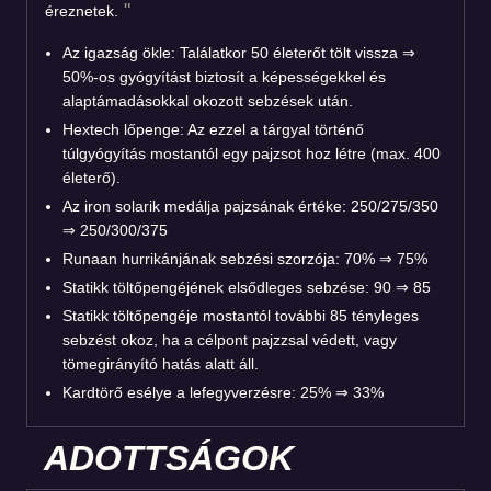
éreznetek.
Az igazság ökle: Találatkor 50 életerőt tölt vissza ⇒
50%-os gyógyítást biztosít a képességekkel és
alaptámadásokkal okozott sebzések után.
Hextech lőpenge: Az ezzel a tárgyal történő
túlgyógyítás mostantól egy pajzsot hoz létre (max. 400
életerő).
Az iron solarik medálja pajzsának értéke: 250/275/350
⇒ 250/300/375
Runaan hurrikánjának sebzési szorzója: 70% ⇒ 75%
Statikk töltőpengéjének elsődleges sebzése: 90 ⇒ 85
Statikk töltőpengéje mostantól további 85 tényleges
sebzést okoz, ha a célpont pajzzsal védett, vagy
tömegirányító hatás alatt áll.
Kardtörő esélye a lefegyverzésre: 25% ⇒ 33%
ADOTTSÁGOK