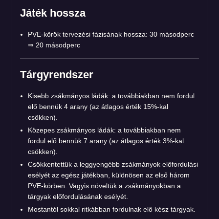
Játék hossza
PVE-körök tervezési fázisának hossza: 30 másodperc
⇒ 20 másodperc
Tárgyrendszer
Kisebb zsákmányos ládák: a továbbiakban nem fordul
elő bennük 4 arany (az átlagos érték 15%-kal
csökken).
Közepes zsákmányos ládák: a továbbiakban nem
fordul elő bennük 7 arany (az átlagos érték 3%-kal
csökken).
Csökkentettük a leggyengébb zsákmányok előfordulási
esélyét az egész játékban, különösen az első három
PVE-körben. Vagyis növeltük a zsákmányokban a
tárgyak előfordulásának esélyét.
Mostantól sokkal ritkábban fordulnak elő kész tárgyak.