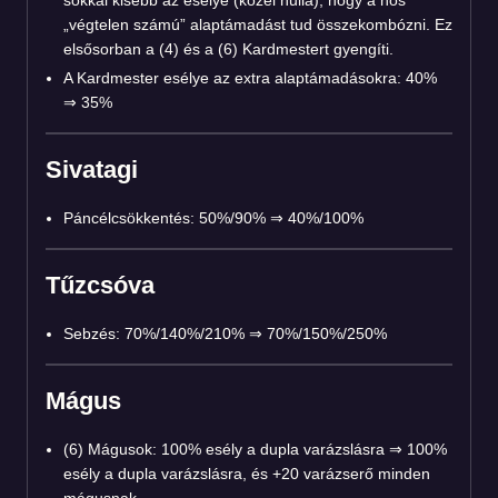
sokkal kisebb az esélye (közel nulla), hogy a hős
„végtelen számú” alaptámadást tud összekombózni. Ez
elsősorban a (4) és a (6) Kardmestert gyengíti.
A Kardmester esélye az extra alaptámadásokra: 40%
⇒ 35%
Sivatagi
Páncélcsökkentés: 50%/90% ⇒ 40%/100%
Tűzcsóva
Sebzés: 70%/140%/210% ⇒ 70%/150%/250%
Mágus
(6) Mágusok: 100% esély a dupla varázslásra ⇒ 100%
esély a dupla varázslásra, és +20 varázserő minden