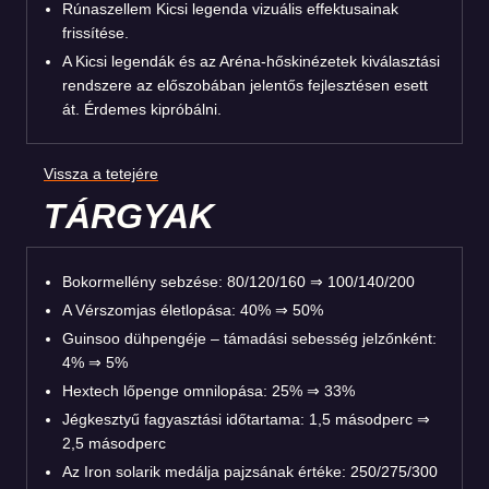
Rúnaszellem Kicsi legenda vizuális effektusainak
frissítése.
A Kicsi legendák és az Aréna-hőskinézetek kiválasztási
rendszere az előszobában jelentős fejlesztésen esett
át. Érdemes kipróbálni.
Vissza a tetejére
TÁRGYAK
Bokormellény sebzése: 80/120/160 ⇒ 100/140/200
A Vérszomjas életlopása: 40% ⇒ 50%
Guinsoo dühpengéje – támadási sebesség jelzőnként:
4% ⇒ 5%
Hextech lőpenge omnilopása: 25% ⇒ 33%
Jégkesztyű fagyasztási időtartama: 1,5 másodperc ⇒
2,5 másodperc
Az Iron solarik medálja pajzsának értéke: 250/275/300