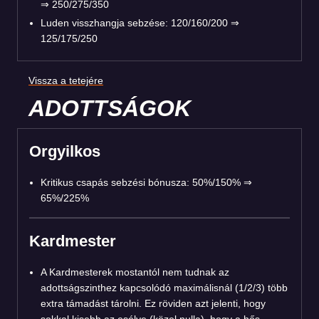
⇒ 250/275/350
Luden visszhangja sebzése: 120/160/200 ⇒
125/175/250
Vissza a tetejére
ADOTTSÁGOK
Orgyilkos
Kritikus csapás sebzési bónusza: 50%/150% ⇒
65%/225%
Kardmester
A Kardmesterek mostantól nem tudnak az
adottságszinthez kapcsolódó maximálisnál (1/2/3) több
extra támadást tárolni. Ez röviden azt jelenti, hogy