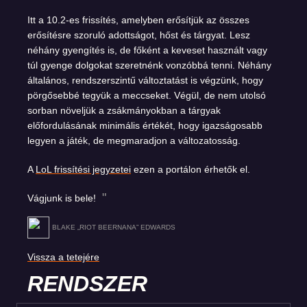
Itt a 10.2-es frissítés, amelyben erősítjük az összes
erősítésre szoruló adottságot, hőst és tárgyat. Lesz
néhány gyengítés is, de főként a keveset használt vagy
túl gyenge dolgokat szeretnénk vonzóbbá tenni. Néhány
általános, rendszerszintű változtatást is végzünk, hogy
pörgősebbé tegyük a meccseket. Végül, de nem utolsó
sorban növeljük a zsákmányokban a tárgyak
előfordulásának minimális értékét, hogy igazságosabb
legyen a játék, de megmaradjon a változatosság.
A
LoL frissítési jegyzetei
ezen a portálon érhetők el.
Vágjunk is bele!
BLAKE „RIOT BEERNANA” EDWARDS
Vissza a tetejére
RENDSZER