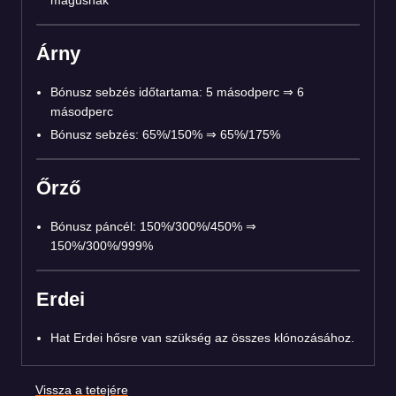
mágusnak
Árny
Bónusz sebzés időtartama: 5 másodperc ⇒ 6
másodperc
Bónusz sebzés: 65%/150% ⇒ 65%/175%
Őrző
Bónusz páncél: 150%/300%/450% ⇒
150%/300%/999%
Erdei
Hat Erdei hősre van szükség az összes klónozásához.
Vissza a tetejére