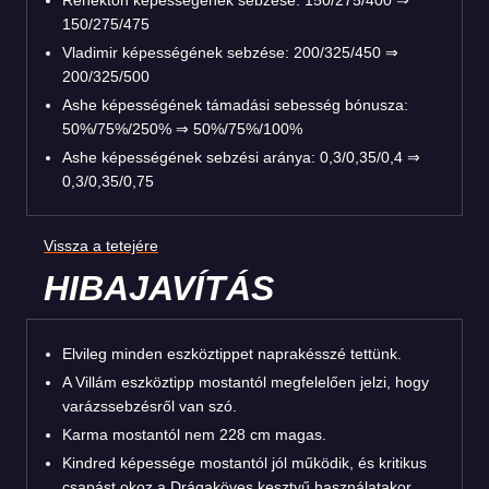
Renekton képességének sebzése: 150/275/400 ⇒
150/275/475
Vladimir képességének sebzése: 200/325/450 ⇒
200/325/500
Ashe képességének támadási sebesség bónusza:
50%/75%/250% ⇒ 50%/75%/100%
Ashe képességének sebzési aránya: 0,3/0,35/0,4 ⇒
0,3/0,35/0,75
Vissza a tetejére
HIBAJAVÍTÁS
Elvileg minden eszköztippet naprakésszé tettünk.
A Villám eszköztipp mostantól megfelelően jelzi, hogy
varázssebzésről van szó.
Karma mostantól nem 228 cm magas.
Kindred képessége mostantól jól működik, és kritikus
csapást okoz a Drágaköves kesztyű használatakor.