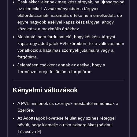
Csak akkor jelennek meg kész tárgyak, ha újrasorsolod
az elemeiket. A zsákmányokban a tárgyak
előfordulásának maximális értéke nem emelkedett, de
egyre nagyobb eséllyel kapsz kész tárgyat, ahogy
közeledsz a maximális értékhez.
Mostantól nem fordulhat elő, hogy két kész tárgyat
kapsz egy adott játék PVE-köreiben. Ez a változás nem
vonatkozik a hatalmas szörnyek jutalmaira vagy a
forgótárra.
Jelentősen csökkent annak az esélye, hogy a
Természet ereje feltűnjön a forgótáron.
Kényelmi változások
A PVE minionok és szörnyek mostantól immúnisak a
Szellőre.
Az Adottságok követése felület egy színes réteggel
bővült, hogy kiemelje a ritka szinergiákat (például
Tűzcsóva 9).