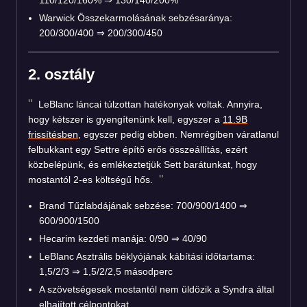
Warwick Összekarmolásának sebzésaránya:
200/300/400 ⇒ 200/300/450
2. osztály
LeBlanc láncai túlzottan hatékonyak voltak. Annyira,
hogy kétszer is gyengítenünk kell, egyszer a
11.9B
frissítésben
, egyszer pedig ebben. Nemrégiben váratlanul
felbukkant egy Settre építő erős összeállítás, ezért
közbelépünk, és emlékeztetjük Sett barátunkat, hogy
mostantól 2-es költségű hős.
Brand Tűzlabdájának sebzése: 700/900/1400 ⇒
600/900/1500
Hecarim kezdeti manája: 0/90 ⇒ 40/90
LeBlanc Asztrális béklyójának kábítási időtartama:
1,5/2/3 ⇒ 1,5/2/2,5 másodperc
A szövetségesek mostantól nem üldözik a Syndra által
elhajított célpontokat