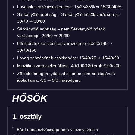
Lovasok sebzéscsökkentése: 15/25/35% ⇒ 15/30/40%
Sárkányölő adottság – Sárkányölő hősök varázsereje:
30/70 ⇒ 30/80
Sárkányölő adottság – nem Sárkányölő hősök
varázsereje: 20/50 ⇒ 20/60
Elfeledettek sebzése és varázsereje: 30/80/140 ⇒
30/70/160
Lovag sebzésének csökkenése: 15/40/75 ⇒ 15/40/90
Misztikus varázsellenállása: 40/100/180 ⇒ 40/100/200
Zöldek tömegirányítással szembeni immunitásának
időtartama: 4/6 ⇒ 5/8 másodperc
HŐSÖK
1. osztály
Bár Leona szívóssága nem veszélyezteti a