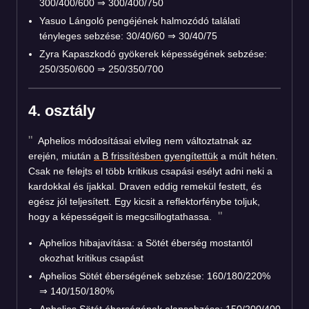
300/400/600 ⇒ 300/400/750
Yasuo Lángoló pengéjének halmozódó találati
tényleges sebzése: 30/40/60 ⇒ 30/40/75
Zyra Kapaszkodó gyökerek képességének sebzése:
250/350/600 ⇒ 250/350/700
4. osztály
Aphelios módosításai elvileg nem változtatnak az
erején, miután
a B frissítésben gyengítettük
a múlt héten.
Csak ne felejts el több kritikus csapási esélyt adni neki a
kardokkal és íjakkal. Draven eddig remekül festett, és
egész jól teljesített. Egy kicsit a reflektorfénybe toljuk,
hogy a képességeit is megcsillogtathassa.
Aphelios hibajavítása: a Sötét éberség mostantól
okozhat kritikus csapást
Aphelios Sötét éberségének sebzése: 160/180/220%
⇒ 140/150/180%
Aphelios Sötét éberségének alapsebzése: 150/200/400