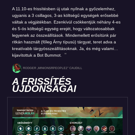
A 11.10-es frissítésben új utak nyílnak a győzelemhez,
ugyanis a 3 csillagos, 3-as költségű egységek erősebbé
váltak a végjátékban. Ezenkívül csökkentjük néhány 4-es
és 5-ös költségű egység erejét, hogy változatosabbak
legyenek az összeállítások. Mindemellett erősítünk pár
ritkán használt (főleg Árny típusú) tárgyat, teret adva a
kreatívabb tárgyösszeállításoknak. Ja, és még valami…
kijavítottuk a Bot Bummot.
RODGER „MINIONSRPEOPLE2” CAUDILL
A FRISSÍTÉS
ÚJDONSÁGAI