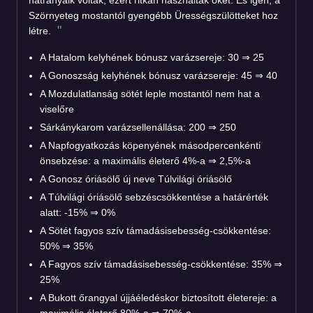
Szörnyeteg mostantól gyengébb Ürességszülötteket hoz
létre.
A Hatalom kelyhének bónusz varázsereje: 30 ⇒ 25
A Gonoszság kelyhének bónusz varázsereje: 45 ⇒ 40
A Mozdulatlanság sötét leple mostantól nem hat a
viselőre
Sárkánykarom varázsellenállása: 200 ⇒ 250
A Napfogyatkozás köpenyének másodpercenkénti
önsebzése: a maximális életerő 4%-a ⇒ 2,5%-a
A Gonosz óriásölő új neve Túlvilági óriásölő
A Túlvilági óriásölő sebzéscsökkentése a határérték
alatt: -15% ⇒ 0%
A Sötét fagyos szív támadásisebesség-csökkentése:
50% ⇒ 35%
A Fagyos szív támadásisebesség-csökkentése: 35% ⇒
25%
A Bukott őrangyal újjáéledéskor biztosított életereje: a
maximális életerő 80%-a ⇒ 70%-a