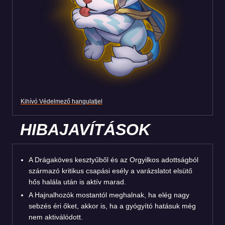
Kihívó Védelmező hangulatjel
HIBAJAVÍTÁSOK
A Drágaköves kesztyűből és az Orgyilkos adottságból
származó kritikus csapási esély a varázslatot elsütő
hős halála után is aktív marad.
A Hajnalhozók mostantól meghalnak, ha elég nagy
sebzés éri őket, akkor is, ha a gyógyító hatásuk még
nem aktiválódott.