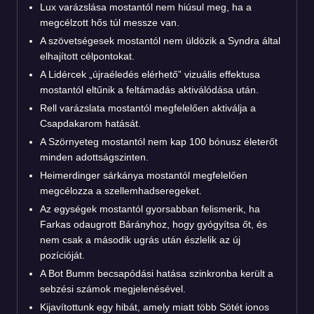
Lux varázslása mostantól nem hiúsul meg, ha a
megcélzott hős túl messze van.
A szövetségesek mostantól nem üldözik a Syndra által
elhajított célpontokat.
A Lidércek „újraéledés elérhető” vizuális effektusa
mostantól eltűnik a feltámadás aktiválódása után.
Rell varázslata mostantól megfelelően aktiválja a
Csapdakarom hatását.
A Szörnyeteg mostantól nem kap 100 bónusz életerőt
minden adottságszinten.
Heimerdinger sárkánya mostantól megfelelően
megcélozza a szellemhadseregeket.
Az egységek mostantól gyorsabban felismerik, ha
Farkas odaugrott Bárányhoz, hogy gyógyítsa őt, és
nem csak a második ugrás után észlelik az új
pozícióját.
A Bot Bumm becsapódási hatása szinkronba került a
sebzési számok megjelenésével.
Kijavítottunk egy hibát, amely miatt több Sötét ionos