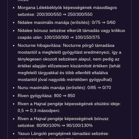
Morgana Lélekbéklyók képességének másodlagos
sebzése: 200/300/550 ⇒ 250/300/550
Nidalee maximális manája (erősítés): 0/75 ⇒ 0/60
Nidalee bónusz sebzése elkerült támadás vagy kritikus
csapás után: 100/150/300 ⇒ 100/150/375
Nocturne hibajavítása: Nocturne pörgő támadása
mostantól a megfelelő gyógyítást eredményezi, így a
ténylegesen okozott sebzésen alapul, nem pedig az
értékei alapján előzetesen kiszámított értéken (tehát
megfelelő tárgyakkal és több ellenfélt eltalálva
mostantól jóval nagyobb mértékben gyógyulhat)
Nunu maximális manája (erősítés): 0/85 ⇒ 0/70
Riven gyógyítása: 800 ⇒ 850
Riven a Hajnal pengéje képességének elsütési ideje:
0,5 ⇒ 0,3 másodperc
Riven a Hajnal pengéje képességének bónusz
sebzése: 80/90/100% ⇒ 90/100/130%
Yasuo Lángoló pengéjének támadási sebzése: