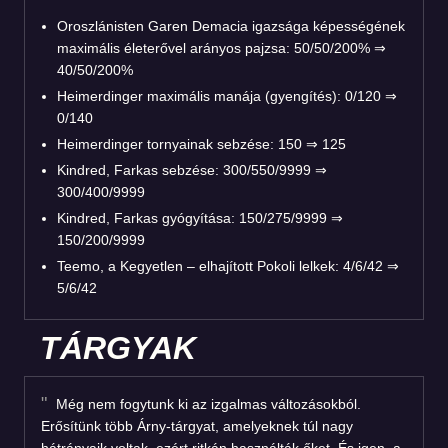
Oroszlánisten Garen Demacia igazsága képességének
maximális életerővel arányos pajzsa: 50/50/200%
⇒
40/50/200%
Heimerdinger maximális manája (gyengítés): 0/120 ⇒
0/140
Heimerdinger tornyainak sebzése: 150 ⇒ 125
Kindred, Farkas sebzése: 300/550/9999 ⇒
300/400/9999
Kindred, Farkas gyógyítása: 150/275/9999 ⇒
150/200/9999
Teemo, a Kegyetlen – elhajított Pokoli lelkek: 4/6/42 ⇒
5/6/42
TÁRGYAK
Még nem fogytunk ki az izgalmas változásokból.
Erősítünk több Árny-tárgyat, amelyeknek túl nagy
hátrányaik voltak, ezért ritkán használták őket. És igen, a