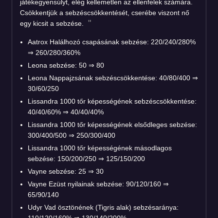
játékegyensúlyt, elég kellemetlen az ellenfelek számára.
Csökkentjük a sebzéscsökkentését, cserébe viszont nő
egy kicsit a sebzése.
Aatrox Halálhozó csapásának sebzése: 220/240/280%
⇒ 260/280/360%
Leona sebzése: 50 ⇒ 80
Leona Nappajzsának sebzéscsökkentése: 40/80/400 ⇒
30/60/250
Lissandra 1000 tőr képességének sebzéscsökkentése:
40/40/60%
⇒
40/40/40%
Lissandra 1000 tőr képességének elsődleges sebzése:
300/400/500
⇒
250/300/400
Lissandra 1000 tőr képességének másodlagos
sebzése: 150/200/250
⇒
125/150/200
Vayne sebzése: 25 ⇒ 30
Vayne Ezüst nyilainak sebzése: 90/120/160
⇒
65/90/140
Udyr Vad ösztönének (Tigris alak) sebzésaránya:
110/120/160% ⇒ 130/140/200%