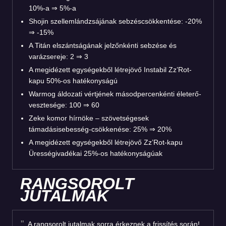
10%-a ⇒ 5%-a
Shojin szellemlándzsájának sebzéscsökkentése: -20%
⇒ -15%
A Titán elszántságának jelzőnkénti sebzése és
varázsereje: 2 ⇒ 3
A megidézett egységekből létrejövő Instabil Zz’Rot-
kapu 50%-os hatékonyságú
Warmog áldozati vértjének másodpercenkénti életerő-
vesztesége: 100 ⇒ 60
Zeke komor hírnöke – szövetségesek
támadásisebesség-csökkenése: 25% ⇒ 20%
A megidézett egységekből létrejövő Zz’Rot-kapu
Ürességivadékai 25%-os hatékonyságúak
RANGSOROLT
JUTALMAK
A rangsorolt jutalmak sorra érkeznek a frissítés során!