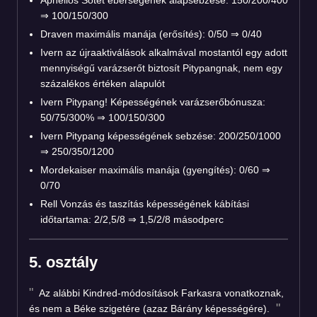
⇒ 100/150/300
Draven maximális manája (erősítés): 0/50
⇒
0/40
Ivern az újraaktiválások alkalmával mostantól egy adott
mennyiségű varázserőt biztosít Pitypangnak, nem egy
százalékos értéken alapulót
Ivern Pitypang! Képességének varázserőbónusza:
50/75/300% ⇒ 100/150/300
Ivern Pitypang képességének sebzése: 200/250/1000
⇒ 250/350/1200
Mordekaiser maximális manája (gyengítés): 0/60
⇒
0/70
Rell Vonzás és taszítás képességének kábítási
időtartama: 2/2,5/8 ⇒ 1,5/2/8 másodperc
5. osztály
Az alábbi Kindred-módosítások Farkasra vonatkoznak,
és nem a Béke szigetére (azaz Bárány képességére).