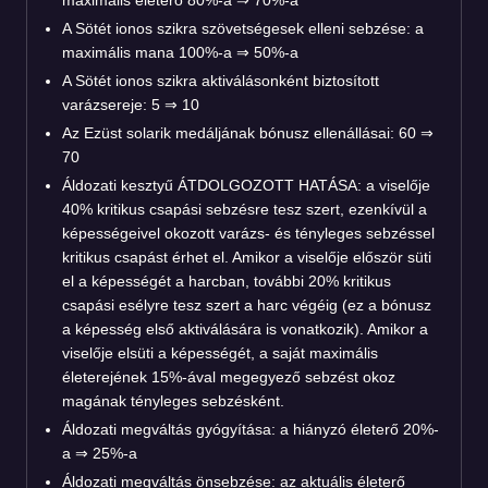
A Sötét ionos szikra szövetségesek elleni sebzése: a
maximális mana 100%-a ⇒ 50%-a
A Sötét ionos szikra aktiválásonként biztosított
varázsereje: 5 ⇒ 10
Az Ezüst solarik medáljának bónusz ellenállásai: 60 ⇒
70
Áldozati kesztyű ÁTDOLGOZOTT HATÁSA: a viselője
40% kritikus csapási sebzésre tesz szert, ezenkívül a
képességeivel okozott varázs- és tényleges sebzéssel
kritikus csapást érhet el. Amikor a viselője először süti
el a képességét a harcban, további 20% kritikus
csapási esélyre tesz szert a harc végéig (ez a bónusz
a képesség első aktiválására is vonatkozik). Amikor a
viselője elsüti a képességét, a saját maximális
életerejének 15%-ával megegyező sebzést okoz
magának tényleges sebzésként.
Áldozati megváltás gyógyítása: a hiányzó életerő 20%-
a ⇒ 25%-a
Áldozati megváltás önsebzése: az aktuális életerő