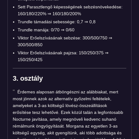
Sett Parasztlengő képességének sebzésnövekedése:
160/180/220%
⇒
160/180/200%
Trundle támadási sebessége: 0,7 ⇒ 0,8
Trundle manája: 0/70 ⇒ 0/60
Viktor Erőelszívásának sebzése: 300/500/750 ⇒
300/500/850
Viktor Erőelszívásának pajzsa: 150/250/375 ⇒
150/250/425
3. osztály
Érdemes alaposan átböngészni az alábbiakat, mert
most jönnek azok az alternatív győzelmi feltételek,
amelyeket a 3-as költségű lövész-összeállítások
erősítése tesz lehetővé. Ezek közül talán a legfontosabb
Nocturne javítása, amely megnöveli kedvenc suhanó
rémálmunk öngyógyítását. Morgana az egyetlen 3-as
költségű egység, akit gyengítünk, aki több adottsága és