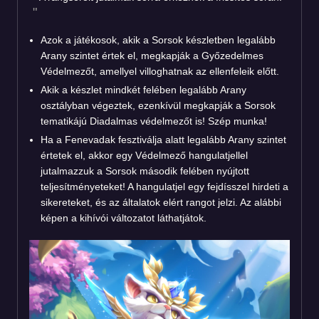
Azok a játékosok, akik a Sorsok készletben legalább
Arany szintet értek el, megkapják a Győzedelmes
Védelmezőt, amellyel villoghatnak az ellenfeleik előtt.
Akik a készlet mindkét felében legalább Arany
osztályban végeztek, ezenkívül megkapják a Sorsok
tematikájú Diadalmas védelmezőt is! Szép munka!
Ha a Fenevadak fesztiválja alatt legalább Arany szintet
értetek el, akkor egy Védelmező hangulatjellel
jutalmazzuk a Sorsok második felében nyújtott
teljesítményeteket! A hangulatjel egy fejdísszel hirdeti a
sikereteket, és az általatok elért rangot jelzi. Az alábbi
képen a kihívói változatot láthatjátok.