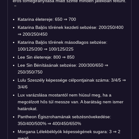
erős tömegirányítása miatt szinte minden játékban feltűnt.
Katarina életereje: 650 ⇒ 700
Katarina Baljós tőrének kezdeti sebzése: 200/250/400
⇒ 200/250/450
Katarina Baljós tőrének másodlagos sebzése:
100/125/200 ⇒ 100/125/225
Lee Sin életereje: 800 ⇒ 850
Lee Sin Bénításának sebzése: 200/300/650 ⇒
250/350/750
Lulu Szeszély képessége célpontjainak száma: 3/4/5 ⇒
3/4/6
Lux varázslása mostantól nem hiúsul meg, ha a
megcélzott hős túl messze van. A barátság nem ismer
határokat.
Pantheon Égiszrohamának sebzésnövekedése:
350/400/500% ⇒ 400/450/650%
Morgana Lélekbéklyók képességének sugara: 3 ⇒ 2
mező