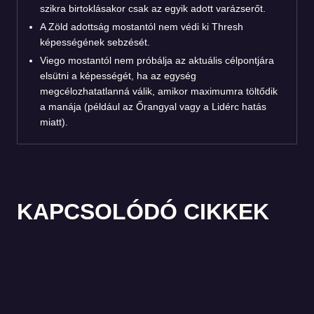
szikra birtoklásakor csak az egyik adott varázserőt.
A Zöld adottság mostantól nem védi ki Thresh
képességének sebzését.
Viego mostantól nem próbálja az aktuális célpontjára
elsütni a képességét, ha az egység
megcélozhatatlanná válik, amikor maximumra töltődik
a manája (például az Őrangyal vagy a Lidérc hatás
miatt).
KAPCSOLÓDÓ CIKKEK