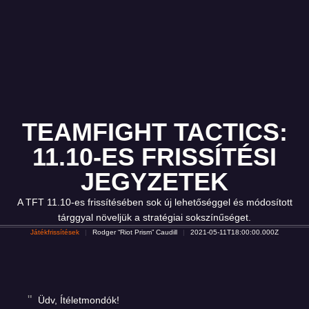
TEAMFIGHT TACTICS:
11.10-ES FRISSÍTÉSI
JEGYZETEK
A TFT 11.10-es frissítésében sok új lehetőséggel és módosított
tárggyal növeljük a stratégiai sokszínűséget.
Játékfrissítések
Rodger “Riot Prism” Caudill
2021-05-11T18:00:00.000Z
Üdv, Ítéletmondók!