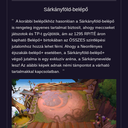
Sárkányföld-belépő
A korábbi belépőkhöz hasonlóan a Sárkányföld-belépő
is rengeteg ingyenes tartalmat biztosít, ahogy meccseket
játszotok és TP-t gyűjtötök, ám az 1295 RP/TÉ áron
kapható Belépő+ birtokában az ÖSSZES szintlépési
jutalomhoz hozzá lehet férni. Ahogy a Neonfényes
éjszakák-belépő+ esetében, a Sárkányföld-belépő+
végső jutalma is egy exkluzív aréna, a Sárkánynevelde
lesz! Az alábbi képek adnak némi támpontot a várható
tartalmakkal kapcsolatban.