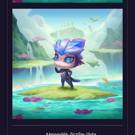
Menedék őrzője láda