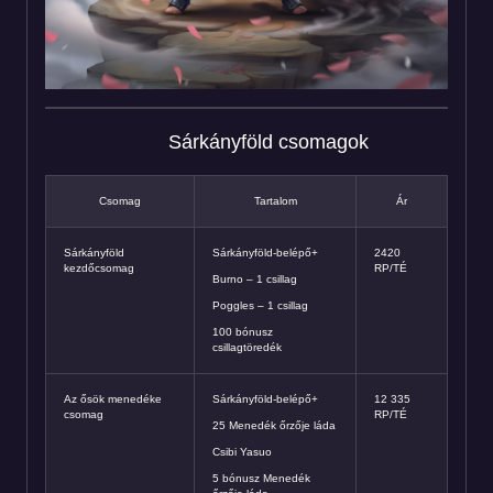
Sárkányföld csomagok
Csomag
Tartalom
Ár
Sárkányföld
Sárkányföld-belépő+
2420
kezdőcsomag
RP/TÉ
Burno – 1 csillag
Poggles – 1 csillag
100 bónusz
csillagtöredék
Az ősök menedéke
Sárkányföld-belépő+
12 335
csomag
RP/TÉ
25 Menedék őrzője láda
Csibi Yasuo
5 bónusz Menedék