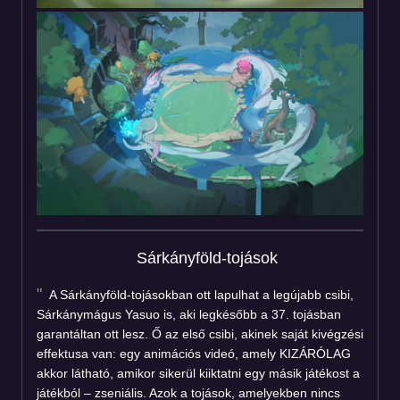
Sárkányföld-tojások
A Sárkányföld-tojásokban ott lapulhat a legújabb csibi,
Sárkánymágus Yasuo is, aki legkésőbb a 37. tojásban
garantáltan ott lesz. Ő az első csibi, akinek saját kivégzési
effektusa van: egy animációs videó, amely KIZÁRÓLAG
akkor látható, amikor sikerül kiiktatni egy másik játékost a
játékból – zseniális. Azok a tojások, amelyekben nincs