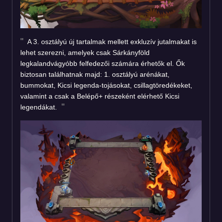
A 3. osztályú új tartalmak mellett exkluzív jutalmakat is
lehet szerezni, amelyek csak Sárkányföld
legkalandvágyóbb felfedezői számára érhetők el. Ők
biztosan találhatnak majd: 1. osztályú arénákat,
bummokat, Kicsi legenda-tojásokat, csillagtöredékeket,
valamint a csak a Belépő+ részeként elérhető Kicsi
legendákat.