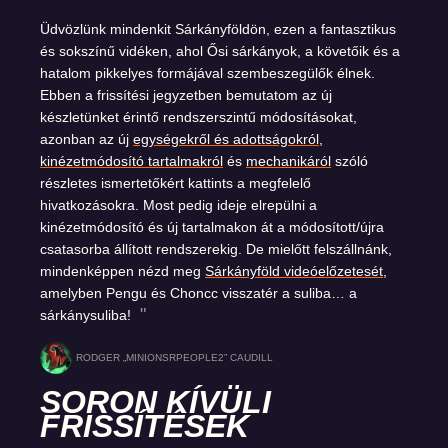
Üdvözlünk mindenkit Sárkányföldön, ezen a fantasztikus
és sokszínű vidéken, ahol Ősi sárkányok, a követőik és a
hatalom pikkelyes formájával szembeszegülők élnek.
Ebben a frissítési jegyzetben bemutatom az új
készletünket érintő rendszerszintű módosításokat,
azonban az új
egységekről és adottságokról
,
kinézetmódosító tartalmakról
és
mechanikáról
szóló
részletes ismertetőkért kattints a megfelelő
hivatkozásokra. Most pedig ideje elrepülni a
kinézetmódosító és új tartalmakon át a módosított/újra
csatasorba állított rendszerekig. De mielőtt felszállnánk,
mindenképpen nézd meg
Sárkányföld videóelőzetesét
,
amelyben Pengu és Choncc visszatér a suliba… a
sárkánysuliba!
RODGER „MINIONSRPEOPLE2” CAUDILL
SORON KÍVÜLI
FRISSÍTÉSEK