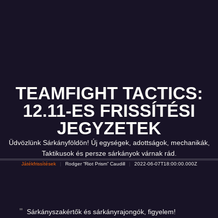
TEAMFIGHT TACTICS:
12.11-ES FRISSÍTÉSI
JEGYZETEK
Üdvözlünk Sárkányföldön! Új egységek, adottságok, mechanikák,
Taktikusok és persze sárkányok várnak rád.
Játékfrissítések
Rodger “Riot Prism” Caudill
2022-06-07T18:00:00.000Z
Sárkányszakértők és sárkányrajongók, figyelem!