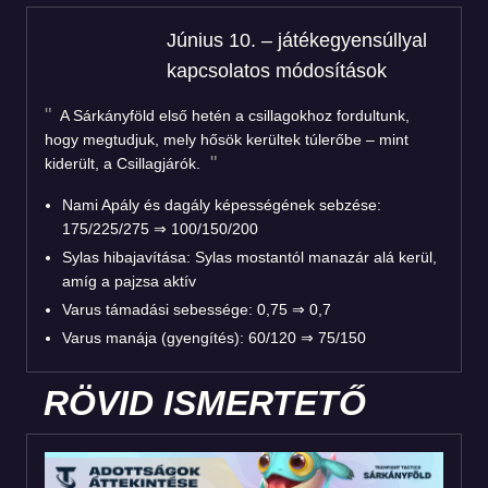
Június 10. – játékegyensúllyal
kapcsolatos módosítások
A Sárkányföld első hetén a csillagokhoz fordultunk,
hogy megtudjuk, mely hősök kerültek túlerőbe – mint
kiderült, a Csillagjárók.
Nami Apály és dagály képességének sebzése:
175/225/275 ⇒ 100/150/200
Sylas hibajavítása: Sylas mostantól manazár alá kerül,
amíg a pajzsa aktív
Varus támadási sebessége: 0,75 ⇒ 0,7
Varus manája (gyengítés): 60/120 ⇒ 75/150
RÖVID ISMERTETŐ