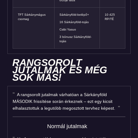
őrzője láda
TFT Sárkánymágus
Sárkányföld-belépő+
10 425
csomag
RP/TÉ
16 Sárkányföld-tojás
Csibi Yasuo
3 bónusz Sárkányföld-
tojás
RANGSOROLT
JUTALMAK ÉS MÉG
SOK MÁS!
A rangsorolt jutalmak várhatóan a Sárkányföld
MÁSODIK frissítése során érkeznek – ezt egy kicsit
elhalasztottuk a legutóbb megosztott tervhez képest.
Normál jutalmak