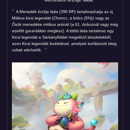
A Menedék őrzője láda (390 RP) tartalmazhatja az új
Mitikus kicsi legendát (Choncc, a bölcs (5%)) vagy az
Ősök menedéke mitikus arénát (a 61. doboznál vagy még
azelőtt garantáltan meglesz). A többi láda tartalmaz egy
Kicsi legendát a Sárkányföldet megelőző készletekből,
azon Kicsi legendák kivételével, amelyek korlátozott ideig
voltak elérhetők.