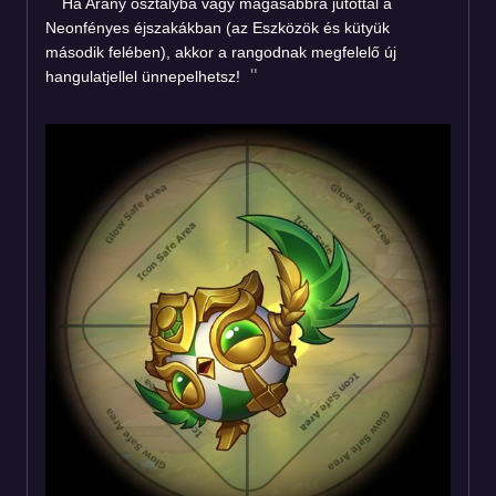
Ha Arany osztályba vagy magasabbra jutottál a
Neonfényes éjszakákban (az Eszközök és kütyük
második felében), akkor a rangodnak megfelelő új
hangulatjellel ünnepelhetsz!