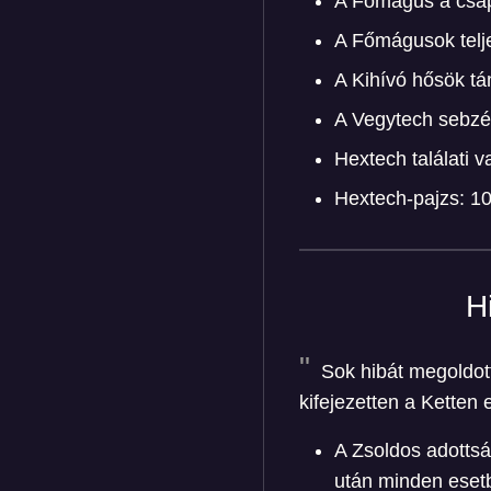
A Főmágus a csapa
A Főmágusok telj
A Kihívó hősök t
A Vegytech sebz
Hextech találati 
Hextech-pajzs: 1
H
Sok hibát megoldott
kifejezetten a Ketten
A Zsoldos adotts
után minden esetb