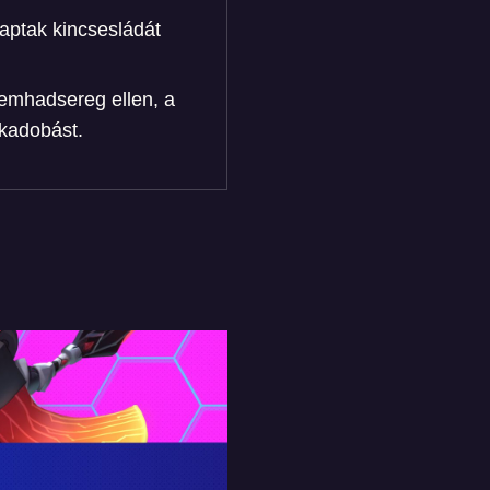
kaptak kincsesládát
lemhadsereg ellen, a
ckadobást.