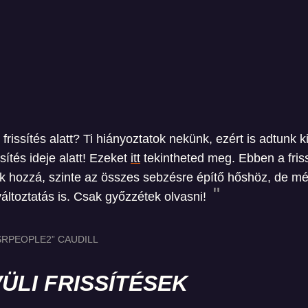
rissítés alatt? Ti hiányoztatok nekünk, ezért is adtunk k
ssítés ideje alatt! Ezeket
itt
tekintheted meg. Ebben a fris
k hozzá, szinte az összes sebzésre építő hőshöz, de m
változtatás is. Csak győzzétek olvasni!
RPEOPLE2” CAUDILL
ÜLI FRISSÍTÉSEK