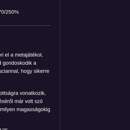
/70/250%
i el a metajátékot.
nd gondoskodik a
Luciannal, hogy sikerre
ttságra vonatkozik,
éséről már volt szó
k, milyen magasságokig