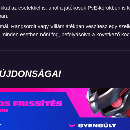
kkal az esetekkel is, ahol a játékosok PvE-körökben is 
ban.
mál, Rangsorolt vagy Villámjátékban veszítesz egy szel
 minden esetben nőni fog, befolyásolva a következő ko
S ÚJDONSÁGAI