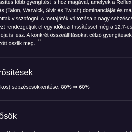
issítés több gyengítést is hoz magával, amelyek a Reflex
ás (Talon, Warwick, Sivir és Twitch) dominanciáját és más, 
tottak visszafogni. A metajáték változása a nagy sebzés
 rendezgetjük el egy időközi frissítéssel még a 12.7-es f
ója is lesz. A konkrét összeállításokat célzó gyengítése
ött oszlik meg.
rősítések
ilkos) sebzéscsökkentése: 80% ⇒ 60%
ősök