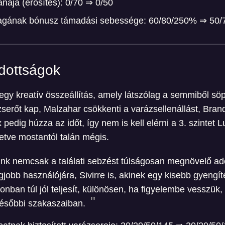
nája (erősítés): 0/70 ⇒ 0/50
illagának bónusz támadási sebessége: 60/80/250% ⇒ 50
dottságok
y kreatív összeállítás, amely látszólag a semmiből söpr
serőt kap, Malzahar csökkenti a varázsellenállást, Bra
 pedig húzza az időt, így nem is kell elérni a 3. szintet 
letve mostantól talán mégis.
nk nemcsak a találati sebzést túlságosan megnövelő ado
jobb használójára, Sivirre is, akinek egy kisebb gyengít
onban túl jól teljesít, különösen, ha figyelembe vesszü
 későbbi szakaszaiban.