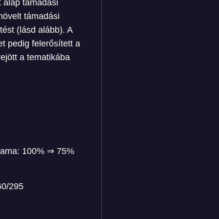
 alap támadási
növelt támadási
ést (lásd alább). A
 pedig felerősített a
jött a tematikába
artama: 100% ⇒ 75%
60/295