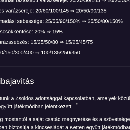
tnak biztosított varázsereje: 20/20/50/145 ⇒ 20/20/50
es varázsereje: 20/60/100/145 ⇒ 20/50/90/135
ámadási sebessége: 25/55/90/150% ⇒ 25/50/80/150%
éscsökkentése: 20% ⇒ 15%
varázssebzés: 15/25/50/80 ⇒ 15/25/45/75
00/150/300/400 ⇒ 100/135/250/350
ibajavítás
unk a Zsoldos adottsággal kapcsolatban, amelyek közül 
 együtt játékmódban jelentkezett.
ág mostantól a saját csatád megnyerése és a szövetség
en biztosítja a kincsesládát a Ketten együtt játékmódba