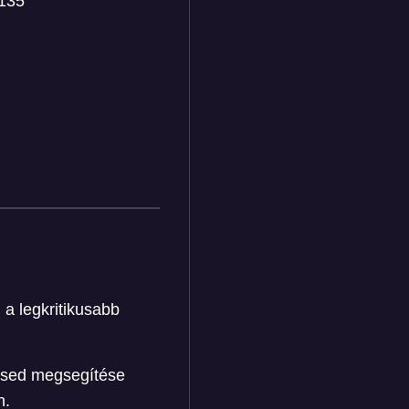
/135
a legkritikusabb
esed megsegítése
n.