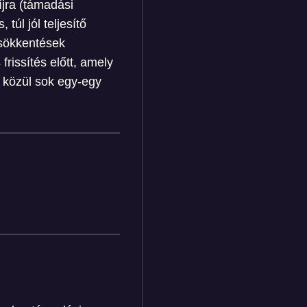
íjra (támadási
túl jól teljesítő
csökkentések
rissítés előtt, amely
k közül sok egy-egy