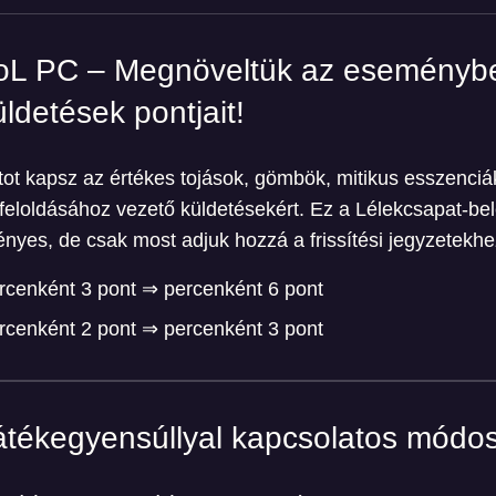
oL PC – Megnöveltük az eseményb
üldetések pontjait!
ot kapsz az értékes tojások, gömbök, mitikus esszenciá
feloldásához vezető küldetésekért. Ez a Lélekcsapat-be
ényes, de csak most adjuk hozzá a frissítési jegyzetekh
ercenként 3 pont ⇒ percenként 6 pont
ercenként 2 pont ⇒ percenként 3 pont
átékegyensúllyal kapcsolatos módos