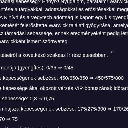
ámadási sebesség? Ennyi?! Nyugalom, barátaim! Warwick
tése a tárgyakkal, adottságokkal és erősítésekkel meg
A Kihívó és a Vegytech adottság is kapott egy kis gyengít
tését felerősítette Warwick találati gyógyítása, amelyet
sz támadási sebessége, ennek eredményeként pedig létre
 Warwickként ismert szörnyeteg.
ítéseiről a következő szakasz ír részletesebben.
manája (gyengítés): 0/35 ⇒ 0/45
e képességének sebzése: 450/650/850 ⇒ 450/575/800
e képessége által okozott vérzés VIP-bónuszának időt
 sebessége: 0,8 ⇒ 0,75
en hajsza képességének sebzése: 175/275/300 ⇒ 170/2
70 ⇒ 75