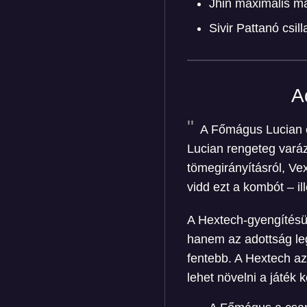
Jhin maximális ma
Sivir Pattanó cs
A
A Főmágus Lucian eg
Lucian rengeteg varáz
tömegirányításról, Vex
vidd ezt a kombót – il
A Hextech-gyengítésü
hanem az adottság leg
fentebb. A Hextech az
lehet növelni a játék