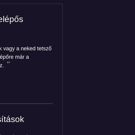
elépős
k vagy a neked tetsző
lépőre már a
ez.
ítások