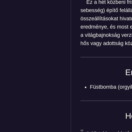
Ez a hét közbeni fr
sebesség) építő feláll
összeállításokat hiva
eredménye, és most ezt
a világbajnokság verzi
hős vagy adottság köz
E
Füstbomba (orgy
H