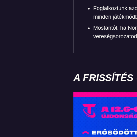
Foglalkoztunk azo
minden játékmód
Mostantól, ha Nor
vereségsorozatod
A FRISSÍTÉ