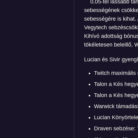
0,05-tel lassabb t
sebességének csökken
sebességére is kihat. 
Vegytech sebzéscsökken
Kihívó adottság bónu
tökéletesen beleillő,
Lucian és Sivir gyeng
Twitch maximális 
Talon a Kés hegy
Talon a Kés hegy
Warwick támadási
Lucian Könyörtel
Draven sebzése: 