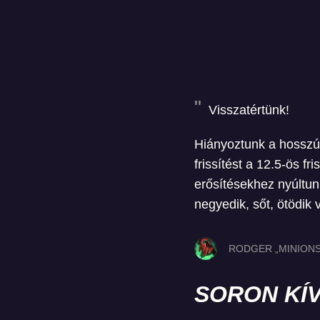
Visszatértünk!
Hiányoztunk a hosszú f
frissítést a 12.5-ös fri
erősítésekhez nyúltun
negyedik, sőt, ötödik 
RODGER „MINIONS
SORON KÍV