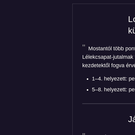
L
k
Mostantól több pont
Lélekcsapat-jutalmak 
kezdetektől fogva érv
1–4. helyezett: p
5–8. helyezett: p
J