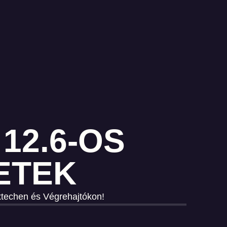
12.6-OS
ZETEK
extechen és Végrehajtókon!