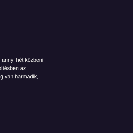
i annyi hét közbeni
sítésben az
ég van harmadik,