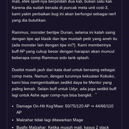
mati, efek spell-nya berpindah dua kali, bukan satu kali.
Karena dia sudah berada di puncak meta unit cost-3,
kami yakin perbaikan bug ini akan berfungsi sebagai nerf
yang dia butuhkan.
Rammus, monster bertipe Durian, selama ini kalah saing
dengan tipe api klasik dan tipe muntah petir yang aneh itu
(ada monster lain dengan tipe ini?). Kami memberinya
buff AP yang cukup besar dengan harapan akan muncul
beberapa comp Rammus solo tank splash.
Duelist masih jauh dari kata duel untuk bersaing sebagai
comp meta. Namun, dengan turunnya kekuatan Kobuko,
kami bisa mengembalikan sedikit daya ke Mentor yang
paling lemah. Selain buff untuk Udyr, ada juga sedikit buff
lagi untuk Ashe agar comp-nya bisa bangkit.
Damage On-Hit Kog'Maw: 50/75/120 AP
⇒
44/66/110
AP
Malzahar tidak lagi ditawarkan Mage
Bugfix Malzahar: Ketika musuh mati, kasus 2 stack