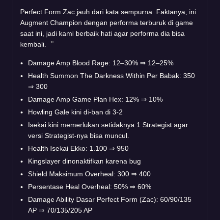
Perfect Form Zac jauh dari kata sempurna. Faktanya, ini
Augment Champion dengan performa terburuk di game
saat ini, jadi kami berbaik hati agar performa dia bisa
kembali.
Damage Amp Blood Rage: 12–30%
⇒
12–25%
Health Summon The Darkness Within Per Babak: 350
⇒
300
Damage Amp Game Plan Hex: 12%
⇒
10%
Howling Gale kini di-ban di 3-2
Isekai kini memerlukan setidaknya 1 Strategist agar
versi Strategist-nya bisa muncul.
Health Isekai Ekko: 1.100
⇒
950
Kingslayer dinonaktifkan karena bug
Shield Maksimum Overheal: 300
⇒
400
Persentase Heal Overheal: 50%
⇒
60%
Damage Ability Dasar Perfect Form (Zac): 60/90/135
AP
⇒
70/135/205 AP