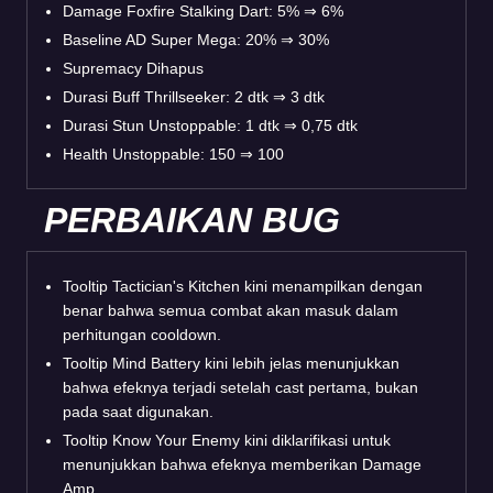
Damage Foxfire Stalking Dart: 5%
⇒
6%
Baseline AD Super Mega: 20%
⇒
30%
Supremacy Dihapus
Durasi Buff Thrillseeker: 2 dtk
⇒
3 dtk
Durasi Stun Unstoppable: 1 dtk
⇒
0,75 dtk
Health Unstoppable: 150
⇒
100
PERBAIKAN BUG
Tooltip Tactician's Kitchen kini menampilkan dengan
benar bahwa semua combat akan masuk dalam
perhitungan cooldown.
Tooltip Mind Battery kini lebih jelas menunjukkan
bahwa efeknya terjadi setelah cast pertama, bukan
pada saat digunakan.
Tooltip Know Your Enemy kini diklarifikasi untuk
menunjukkan bahwa efeknya memberikan Damage
Amp.