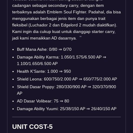
cadangan sebagai secondary carry, dengan item
terbaiknya adalah Emblem Soul Fighter. Padahal, dia bisa
menggunakan berbagai jenis item dan punya trait
fleksibel (Luchador 2 dan Edgelord 2 mudah diaktifkan).
Kami ingin dia cukup kuat untuk dianggap starter carry,
jadi kami menaikkan AD dasarnya.
Buff Mana Ashe: 0/80
⇒
0/70
Damage Ability Karma: 1.050/1.575/6.500 AP
⇒
1.100/1.650/6.500 AP
Health K'Sante: 1.000
⇒
950
Shield Leona: 600/750/2.000 AP
⇒
650/775/2.000 AP
Shield Dasar Poppy: 280/330/900 AP
⇒
320/370/900
AP
AD Dasar Volibear: 75
⇒
80
Damage Ability Yuumi: 25/38/150 AP
⇒
26/40/150 AP
UNIT COST-5