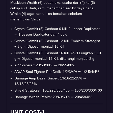
Meskipun Wraith (6) sudah oke, usaha dari (4) ke (6)
cukup sulit. Jadi, kami menambah sedikit daya pada
Wraith (4) agar kamu bisa bertahan sebelum
menemukan Varus.
Crystal Gambit (5) Cashout 6 Kill: 2 Lesser Duplicator
⇒
1 Lesser Duplicator dan 4 gold
Crystal Gambit (5) Cashout 12 Kill: Emblem Strategist
+ 3 g
⇒
Digeser menjadi 16 Kill
Crystal Gambit (5) Cashout 16 Kill: Anvil Lengkap + 10
g
⇒
Digeser menjadi 12 Kill, dikurangi menjadi 2 g
AP Sorcerer: 20/50/80%
⇒
20/55/80%
AD/AP Soul Fighter Per Detik: 1/2/3/4%
⇒
1/2,5/4/4%
Damage Amp Dasar Sniper: 13/16/22/25%
⇒
13/18/25/25%
Shield Strategist: 150/225/350/450
⇒
150/200/300/400
Damage Wraith Realm: 20/40/60%
⇒
20/45/60%
UNIT COST-1