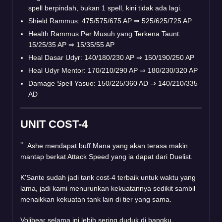
spell berpindah, bukan 1 spell, kini tidak ada lagi.
Shield Rammus: 475/575/675 AP
⇒
525/625/725 AP
Health Rammus Per Musuh yang Terkena Taunt:
15/25/35 AP
⇒
15/35/55 AP
Heal Dasar Udyr: 140/180/230 AP
⇒
150/190/250 AP
Heal Udyr Mentor: 170/210/290 AP
⇒
180/230/320 AP
Damage Spell Yasuo: 150/225/360 AD
⇒
140/210/335
AD
UNIT COST-4
Ashe mendapat buff Mana yang akan terasa makin
mantap berkat Attack Speed yang ia dapat dari Duelist.
K'Sante sudah jadi tank cost-4 terbaik untuk waktu yang
lama, jadi kami menurunkan kekuatannya sedikit sambil
menaikkan kekuatan tank lain di tier yang sama.
Volibear selama ini lebih sering duduk di bangku