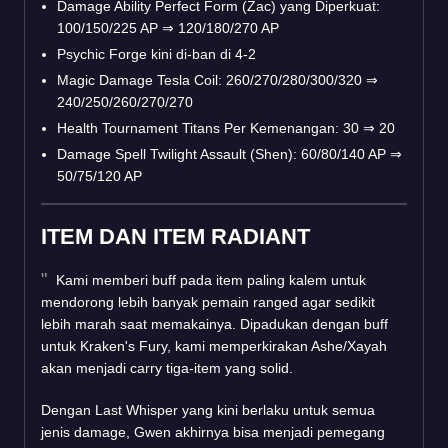
Damage Ability Perfect Form (Zac) yang Diperkuat:
100/150/225 AP
⇒
120/180/270 AP
Psychic Forge kini di-ban di 4-2
Magic Damage Tesla Coil: 260/270/280/300/320
⇒
240/250/260/270/270
Health Tournament Titans Per Kemenangan: 30
⇒
20
Damage Spell Twilight Assault (Shen): 60/80/140 AP
⇒
50/75/120 AP
ITEM DAN ITEM RADIANT
Kami memberi buff pada item paling kalem untuk
mendorong lebih banyak pemain ranged agar sedikit
lebih marah saat memakainya. Dipadukan dengan buff
untuk Kraken's Fury, kami memperkirakan Ashe/Xayah
akan menjadi carry tiga-item yang solid.
Dengan Last Whisper yang kini berlaku untuk semua
jenis damage, Gwen akhirnya bisa menjadi pemegang