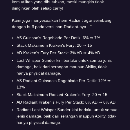
item utilitas yang dibutuhkan, meski mungkin tidak
diinginkan oleh setiap carry!
Kami juga menyesuaikan Item Radiant agar seimbang
dengan buff pada versi non-Radiant-nya.
AS Guinsoo's Rageblade Per Detik: 6%
⇒
7%
Stack Maksimum Kraken's Fury: 20
⇒
15
AD Kraken's Fury Per Stack: 3% AD
⇒
4% AD
Last Whisper Sunder kini berlaku untuk semua jenis
damage, baik dari serangan maupun Ability, tidak
hanya physical damage.
AS Radiant Guinsoo's Rageblade Per Detik: 12%
⇒
13%
Stack Maksimum Radiant Kraken's Fury: 20
⇒
15
AD Radiant Kraken's Fury Per Stack: 6% AD
⇒
8% AD
Radiant Last Whisper Sunder kini berlaku untuk semua
jenis damage, baik dari serangan maupun Ability, tidak
hanya physical damage.