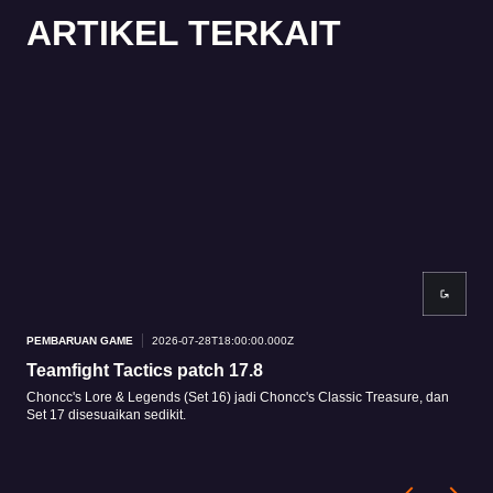
ARTIKEL TERKAIT
PEMBARUAN GAME
2026-07-28T18:00:00.000Z
PEM
Teamfight Tactics patch 17.8
Tea
Choncc's Lore & Legends (Set 16) jadi Choncc's Classic Treasure, dan
Patc
Set 17 disesuaikan sedikit.
penu