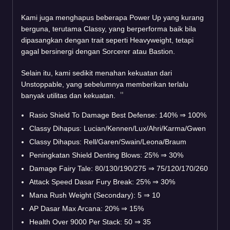
Kami juga menghapus beberapa Power Up yang kurang
berguna, terutama Classy, yang berperforma baik bila
dipasangkan dengan trait seperti Heavyweight, tetapi
gagal bersinergi dengan Sorcerer atau Bastion.
Selain itu, kami sedikit menahan kekuatan dari
Unstoppable, yang sebelumnya memberikan terlalu
banyak utilitas dan kekuatan.
Rasio Shield To Damage Best Defense: 140%
⇒
100%
Classy Dihapus: Lucian/Kennen/Lux/Ahri/Karma/Gwen
Classy Dihapus: Rell/Garen/Swain/Leona/Braum
Peningkatan Shield Denting Blows: 25%
⇒
30%
Damage Fairy Tale: 80/130/190/275
⇒
75/120/170/260
Attack Speed Dasar Fury Break: 25%
⇒
30%
Mana Rush Weight (Secondary): 5
⇒
10
AP Dasar Max Arcana: 20%
⇒
15%
Health Over 9000 Per Stack: 50
⇒
35