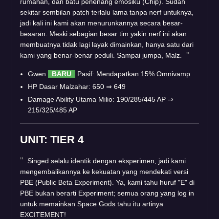
rumahan, dan batu penenang emosiku (Chip). Sudah
sekitar sembilan patch terlalu lama tanpa nerf untuknya,
jadi kali ini kami akan menurunkannya secara besar-
besaran. Meski sebagian besar tim yakin nerf ini akan
membuatnya tidak lagi layak dimainkan, hanya satu dari
kami yang benar-benar peduli. Sampai jumpa, Malz.
Gwen
BARU
Pasif: Mendapatkan 15% Omnivamp
HP Dasar Malzahar: 650
⇒
649
Damage Ability Utama Milio: 190/285/445 AP
⇒
215/325/485 AP
UNIT: TIER 4
Singed selalu identik dengan eksperimen, jadi kami
mengembalikannya ke kekuatan yang mendekati versi
PBE (Public Beta Experiment). Ya, kami tahu huruf "E" di
PBE bukan berarti Experiment; semua orang yang log in
untuk memainkan Space Gods tahu itu artinya
EXCITEMENT!