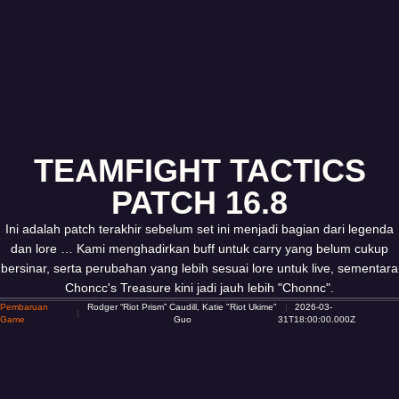
TEAMFIGHT TACTICS
PATCH 16.8
Ini adalah patch terakhir sebelum set ini menjadi bagian dari legenda
dan lore … Kami menghadirkan buff untuk carry yang belum cukup
bersinar, serta perubahan yang lebih sesuai lore untuk live, sementara
Choncc's Treasure kini jadi jauh lebih "Chonnc".
Pembaruan
Rodger “Riot Prism” Caudill, Katie "Riot Ukime"
2026-03-
Game
Guo
31T18:00:00.000Z