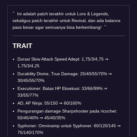
Ini adalah patch terakhir untuk Lore & Legends,
sekaligus patch terakhir untuk Revival, dan ada balance
pass besar agar semuanya bisa berkembang!
TRAIT
Durasi Slow Attack Speed Adept: 1,75/3/4,75
⇒
1,75/3/4,25
Durability Divine, True Damage: 25/40/55/70%
⇒
30/45/55/70%
Executioner: Batas HP Eksekusi: 33/66/99%
⇒
33/55/77%
AD, AP Ninja: 55/150
⇒
60/160%
Pengurangan damage Sharpshooter pada ricochet:
50/45/40%
⇒
45/40/35%
Syphoner: Omnivamp untuk Syphoner: 60/120/145
⇒
75/140/170%