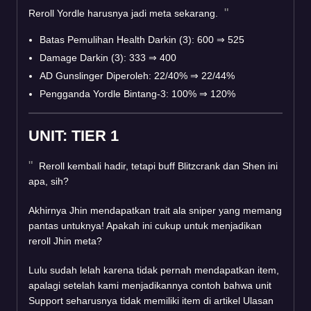
Reroll Yordle harusnya jadi meta sekarang.
Batas Pemulihan Health Darkin (3): 600
⇒
525
Damage Darkin (3): 333
⇒
400
AD Gunslinger Diperoleh: 22/40%
⇒
22/44%
Pengganda Yordle Bintang-3: 100%
⇒
120%
UNIT: TIER 1
Reroll kembali hadir, tetapi buff Blitzcrank dan Shen ini
apa, sih?
Akhirnya Jhin mendapatkan trait ala sniper yang memang
pantas untuknya! Apakah ini cukup untuk menjadikan
reroll Jhin meta?
Lulu sudah lelah karena tidak pernah mendapatkan item,
apalagi setelah kami menjadikannya contoh bahwa unit
Support seharusnya tidak memiliki item di artikel Ulasan