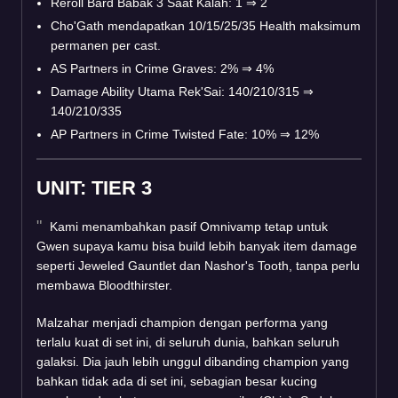
Reroll Bard Babak 3 Saat Kalah: 1
⇒
2
Cho'Gath mendapatkan 10/15/25/35 Health maksimum
permanen per cast.
AS Partners in Crime Graves: 2%
⇒
4%
Damage Ability Utama Rek'Sai: 140/210/315
⇒
140/210/335
AP Partners in Crime Twisted Fate: 10%
⇒
12%
UNIT: TIER 3
Kami menambahkan pasif Omnivamp tetap untuk
Gwen supaya kamu bisa build lebih banyak item damage
seperti Jeweled Gauntlet dan Nashor's Tooth, tanpa perlu
membawa Bloodthirster.
Malzahar menjadi champion dengan performa yang
terlalu kuat di set ini, di seluruh dunia, bahkan seluruh
galaksi. Dia jauh lebih unggul dibanding champion yang
bahkan tidak ada di set ini, sebagian besar kucing