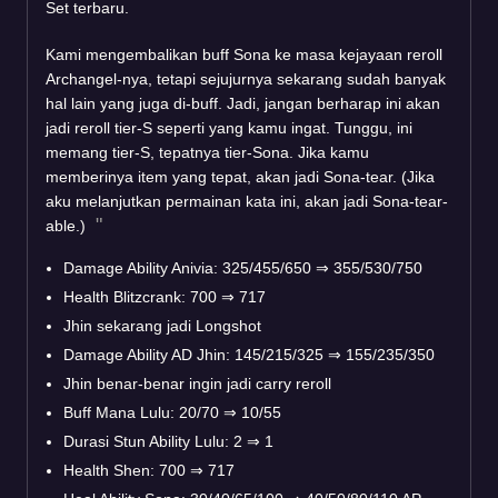
Set terbaru.
Kami mengembalikan buff Sona ke masa kejayaan reroll
Archangel-nya, tetapi sejujurnya sekarang sudah banyak
hal lain yang juga di-buff. Jadi, jangan berharap ini akan
jadi reroll tier-S seperti yang kamu ingat. Tunggu, ini
memang tier-S, tepatnya tier-Sona. Jika kamu
memberinya item yang tepat, akan jadi Sona-tear. (Jika
aku melanjutkan permainan kata ini, akan jadi Sona-tear-
able.)
Damage Ability Anivia: 325/455/650
⇒
355/530/750
Health Blitzcrank: 700
⇒
717
Jhin sekarang jadi Longshot
Damage Ability AD Jhin: 145/215/325
⇒
155/235/350
Jhin benar-benar ingin jadi carry reroll
Buff Mana Lulu: 20/70
⇒
10/55
Durasi Stun Ability Lulu: 2
⇒
1
Health Shen: 700
⇒
717