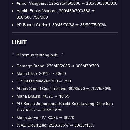
Armor Vanguard: 125/275/450/800
⇒
135/300/500/900
Health Bonus Warlord: 300/450/700/888
⇒
350/500/750/900
AP Bonus Warlord: 30/45/70/88
⇒
35/50/75/90%
UNIT
Ini semua tentang buff.
Damage Brand: 270/425/635
⇒
300/470/700
Mana Elise: 20/75
⇒
20/60
HP Dasar Maokai: 700
⇒
750
Attack Speed Cast Tristana: 60/65/70
⇒
70/75/80%
Mana Braum: 40/70
⇒
40/55
AD Bonus Janna pada Shield Sekutu yang Diberikan:
15/20/25%
⇒
20/25/35%
Mana Jarvan IV: 30/85
⇒
30/70
% AD Dicuri Zed: 25/30/35%
⇒
30/35/45%