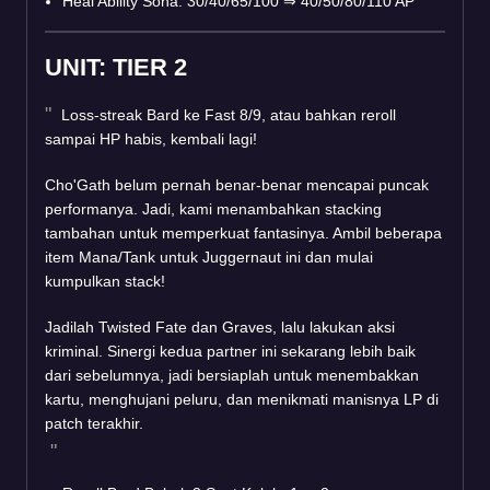
Heal Ability Sona: 30/40/65/100
⇒
40/50/80/110 AP
UNIT: TIER 2
Loss-streak Bard ke Fast 8/9, atau bahkan reroll
sampai HP habis, kembali lagi!
Cho'Gath belum pernah benar-benar mencapai puncak
performanya. Jadi, kami menambahkan stacking
tambahan untuk memperkuat fantasinya. Ambil beberapa
item Mana/Tank untuk Juggernaut ini dan mulai
kumpulkan stack!
Jadilah Twisted Fate dan Graves, lalu lakukan aksi
kriminal. Sinergi kedua partner ini sekarang lebih baik
dari sebelumnya, jadi bersiaplah untuk menembakkan
kartu, menghujani peluru, dan menikmati manisnya LP di
patch terakhir.