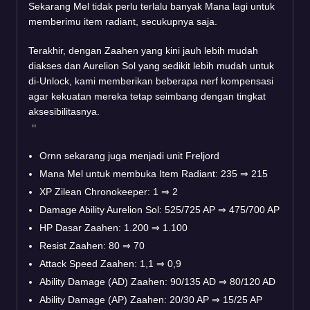
Sekarang Mel tidak perlu terlalu banyak Mana lagi untuk
memberimu item radiant, secukupnya saja.
Terakhir, dengan Zaahen yang kini jauh lebih mudah
diakses dan Aurelion Sol yang sedikit lebih mudah untuk
di-Unlock, kami memberikan beberapa nerf kompensasi
agar kekuatan mereka tetap seimbang dengan tingkat
aksesibilitasnya.
Ornn sekarang juga menjadi unit Freljord
Mana Mel untuk membuka Item Radiant: 235
⇒
215
XP Zilean Chronokeeper: 1
⇒
2
Damage Ability Aurelion Sol: 525/725 AP
⇒
475/700 AP
HP Dasar Zaahen: 1.200
⇒
1.100
Resist Zaahen: 80
⇒
70
Attack Speed Zaahen: 1,1
⇒
0,9
Ability Damage (AD) Zaahen: 90/135 AD
⇒
80/120 AD
Ability Damage (AP) Zaahen: 20/30 AP
⇒
15/25 AP