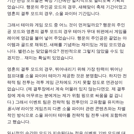
기간 한정 모드들은 특정 기간에만 일시적으로 열리도록 기획되
었습니다. 행운의 주인공 모드의 경우, 새해맞이 축제 기간이었고
영혼의 결투 모드의 경우, 소울 파이터 기간입니다.
그래서 테마와 게임 모드 중 어느 것이 먼저일까요? 행운의 주인
공 모드와 영혼의 결투 모드의 경우 테마가 무대 뒤편에서 게임플
레이에 영감을 불어 넣어 주었습니다. 행운의 주인공은 끝없는 아
이템과 골드로 채워진, 새해를 기념하는 재미있는 게임 모드였습
니다. 밸런스는 맞았을까요? 전반적으로 그렇지 않았을 수도 있
겠지만... 재미는 확실히 있었습니다.
영혼의 결투 모드의 경우, 뛰어내리기 위해 가장 탄력이 뛰어난
점프대를 소울 파이터 테마가 제공한 것은 분명합니다. 하지만 전
략적 팀 전투는 격투 게임 근처에도 가지 못할 정도로 연관성이
없습니다. (제 결투장에서 계속 머물러 있지 않는다면요. 제 결투
장에 계속 머무르는 분에게는 제가 위험 핑으로 싸움을 걸 겁니
다.) 그래서 이벤트 팀은 전략적 팀 전투만의 고유함을 유지하는
동시에
라이엇 게임즈의 다른 소울 파이터 관련 콘텐츠와는 차별
적인 방식으로 소울 파이터 테마를 전략적 팀 전투 내에 포함하려
고 했습니다.
일시적인 순간만 모드가 지속된다는 점은 이벤트 기반 모드에 대