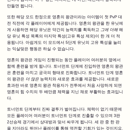
만들면 됩니다.
또한 해당 모드 한정으로 영혼의 왕관이라는 아이템이 첫 PvP 대
전 직전에 각 플레이어에게 제공됩니다. 영혼의 왕관을 한 유닛에
게 사용하면 해당 유닛은 약간의 능력치를 획득하고
그에 더해
해
당 유닛 특성 목록의 마지막 특성(고유 특성 제외)이 한 개 더 적
용됩니다. 아쉽게도 이 모드에서 5단계 유닛의 고유 특성을 늘리
는 익살맞은 행동은 하실 수 없습니다.
영혼의 왕관은 게임이 진행되는 동안 플레이어 여러분의 옆에서
함께 훈련을 받게 됩니다. 토너먼트 단계에 진입하면 영혼의 왕관
은 훈련을 마치고 궁극의 형태로 진화합니다. 토너먼트 단계 영혼
의 왕관은
더 많은
능력치와 새로운 효과를 제공합니다. 새로운
효과란 바로 영혼의 왕관 착용자가 전투에서 처음 사망하게 되면
영혼의 힘 수치의 두 배만큼 체력을 지닌 채로 부활하는 효과입니
다.
토너먼트 단계부터 진짜 결투가 벌어집니다. 체력이 없기 때문에
모든 플레이어 여러분이 토너먼트 단계로 진출할 수 있으며 3판
2선승제 경기에서 상대방과 맞서 싸우게 됩니다. 세 판 중 한 판
을 지더라도 뛰어난 플레이를 통해 역전할 기회가 있는 것이지요.