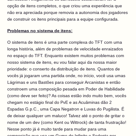
opção de itens completos, o que criou uma experiência que
não era apreciada porque removia a autonomia dos jogadores
de construir os itens principais para a equipe configurada.
Problemas no sistema de itens:
O sistema de itens é uma parte complexa do TFT com uma
longa história, além de problemas de velocidade enraizados
no espaço do TFT. Enquanto existem muitos problemas com
nosso sistema de itens, eu vou falar aqui da nossa maior
prioridade: o conserto da distribuição de itens. Quantos de
vocês já jogaram uma partida onde, no início, você usa umas
Lágrimas e uns Bastões para conseguir Arcanistas e então
constroem uma composição pesada em Poder de Habilidade
(como deve ser feito)? As coisas estão indo muito bem, vocês
chegam no estágio final do PvE e as Acuâminas dão 2
Espadas G.p.C., uma Capa Negatron e Luvas do Pugilista. É
de deixar qualquer um maluco! Talvez até o ponto de gritar o
nome de um dev (como Kent ou Wittrock) de tanta frustração!
Nesse ponto já é muito tarde para mudar para uma
composição que usa um Gume do Infinito e Sedenta por