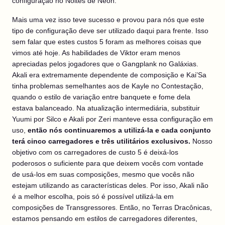
configuração no Noites de Neon.
Mais uma vez isso teve sucesso e provou para nós que este
tipo de configuração deve ser utilizado daqui para frente. Isso
sem falar que estes custos 5 foram as melhores coisas que
vimos até hoje. As habilidades de Viktor eram menos
apreciadas pelos jogadores que o Gangplank no Galáxias.
Akali era extremamente dependente de composição e Kai’Sa
tinha problemas semelhantes aos de Kayle no Contestação,
quando o estilo de variação entre banquete e fome dela
estava balanceado. Na atualização intermediária, substituir
Yuumi por Silco e Akali por Zeri manteve essa configuração em
uso,
então nós continuaremos a utilizá-la e cada conjunto
terá cinco carregadores e três utilitários exclusivos.
Nosso
objetivo com os carregadores de custo 5 é deixá-los
poderosos o suficiente para que deixem vocês com vontade
de usá-los em suas composições, mesmo que vocês não
estejam utilizando as características deles. Por isso, Akali não
é a melhor escolha, pois só é possível utilizá-la em
composições de Transgressores. Então, no Terras Dracônicas,
estamos pensando em estilos de carregadores diferentes,