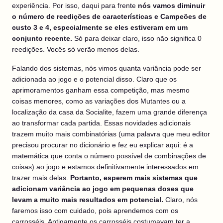
experiência. Por isso, daqui para frente
nós vamos diminuir
o número de reedições de características e Campeões de
custo 3 e 4, especialmente se eles estiveram em um
conjunto recente.
Só para deixar claro, isso não significa 0
reedições. Vocês só verão menos delas.
Falando dos sistemas, nós vimos quanta variância pode ser
adicionada ao jogo e o potencial disso. Claro que os
aprimoramentos ganham essa competição, mas mesmo
coisas menores, como as variações dos Mutantes ou a
localização da casa da Socialite, fazem uma grande diferença
ao transformar cada partida. Essas novidades adicionais
trazem muito mais combinatórias (uma palavra que meu editor
precisou procurar no dicionário e fez eu explicar aqui: é a
matemática que conta o número possível de combinações de
coisas) ao jogo e estamos definitivamente interessados em
trazer mais delas.
Portanto, esperem mais sistemas que
adicionam variância ao jogo em pequenas doses que
levam a muito mais resultados em potencial.
Claro, nós
faremos isso com cuidado, pois aprendemos com os
carrosséis. Antigamente os carrosséis costumavam ter a