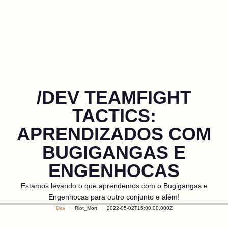
/DEV TEAMFIGHT
TACTICS:
APRENDIZADOS COM
BUGIGANGAS E
ENGENHOCAS
Estamos levando o que aprendemos com o Bugigangas e
Engenhocas para outro conjunto e além!
Dev
Riot_Mort
2022-05-02T15:00:00.000Z