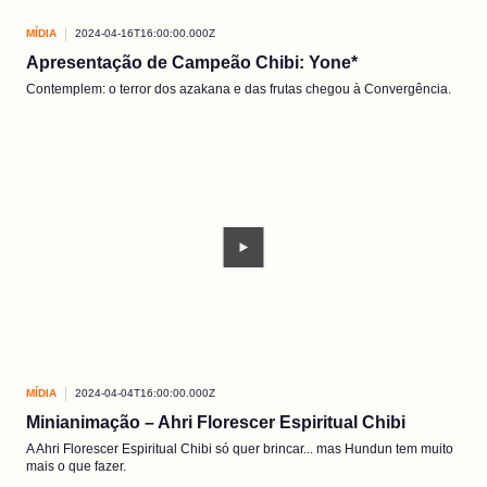
MÍDIA
2024-04-16T16:00:00.000Z
Apresentação de Campeão Chibi: Yone*
Contemplem: o terror dos azakana e das frutas chegou à Convergência.
MÍDIA
2024-04-04T16:00:00.000Z
Minianimação – Ahri Florescer Espiritual Chibi
A Ahri Florescer Espiritual Chibi só quer brincar... mas Hundun tem muito
mais o que fazer.