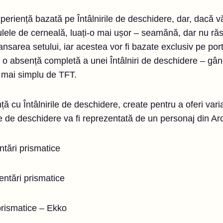
periență bazată pe Întâlnirile de deschidere, dar, dacă v
bulele de cerneală, luați-o mai ușor – seamănă, dar nu r
lansarea setului, iar acestea vor fi bazate exclusiv pe port
 absență completă a unei Întâlniri de deschidere – gândi
 mai simplu de TFT.
 cu Întâlnirile de deschidere, create pentru a oferi varia
e de deschidere va fi reprezentată de un personaj din Arc
tări prismatice
entări prismatice
prismatice – Ekko