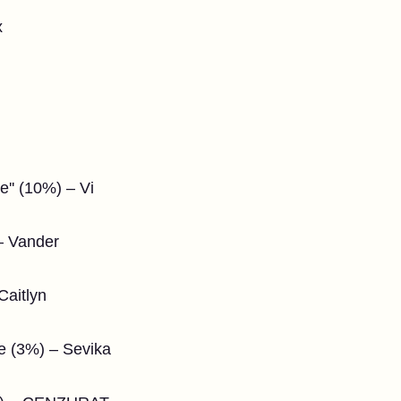
x
e'' (10%) – Vi
– Vander
Caitlyn
 (3%) – Sevika