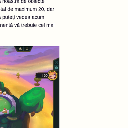
ca noastră de obiecte
otal de maximum 20, dar
, vă puteți vedea acum
onentă vă trebuie cel mai