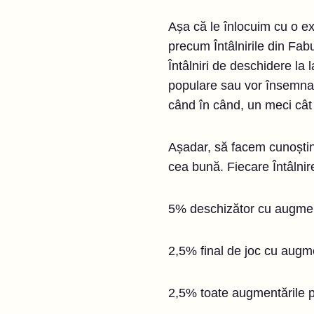
Așa că le înlocuim cu o ex
precum Întâlnirile din Fa
Întâlniri de deschidere la 
populare sau vor însemna o
când în când, un meci cât
Așadar, să facem cunoștință
cea bună. Fiecare Întâlnir
5% deschizător cu augmen
2,5% final de joc cu augm
2,5% toate augmentările 