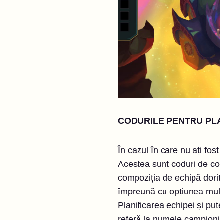
CODURILE PENTRU PLA
În cazul în care nu ați fo
Acestea sunt coduri de copi
compoziția de echipă dorită
împreună cu opțiunea mult
Planificarea echipei și put
referă la numele campionil