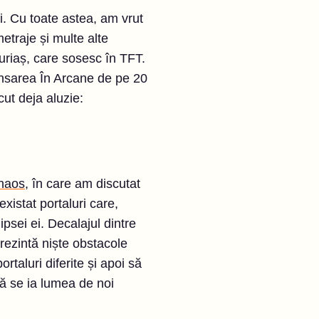
i. Cu toate astea, am vrut
etraje și multe alte
 uriaș, care sosesc în TFT.
lansarea În Arcane de pe 20
ut deja aluzie:
 haos
, în care am discutat
xistat portaluri care,
ipsei ei. Decalajul dintre
prezintă niște obstacole
ortaluri diferite și apoi să
să se ia lumea de noi