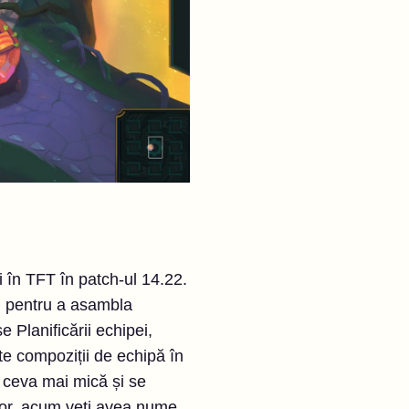
i în TFT în patch-ul 14.22.
pei pentru a asambla
 Planificării echipei,
te compoziții de echipă în
te ceva mai mică și se
ilor, acum veți avea nume