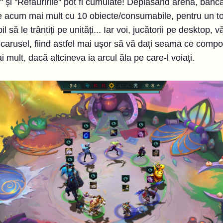
'' și ''Refăuririle'' pot fi cumulate! Deplasând arena, ban
e acum mai mult cu 10 obiecte/consumabile, pentru un t
bil să le trântiți pe unități... Iar voi, jucătorii pe desktop
r carusel, fiind astfel mai ușor să vă dați seama ce comp
 mult, dacă altcineva ia arcul ăla pe care-l voiați.