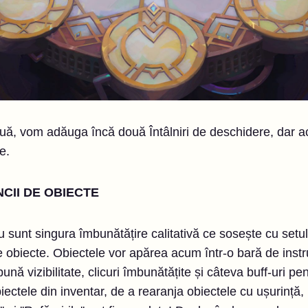
uă, vom adăuga încă două Întâlniri de deschidere, dar ac
e.
CII DE OBIECTE
nu sunt singura îmbunătățire calitativă ce sosește cu set
de obiecte. Obiectele vor apărea acum într-o bară de ins
nă vizibilitate, clicuri îmbunătățite și câteva buff-uri pent
iectele din inventar, de a rearanja obiectele cu ușurință