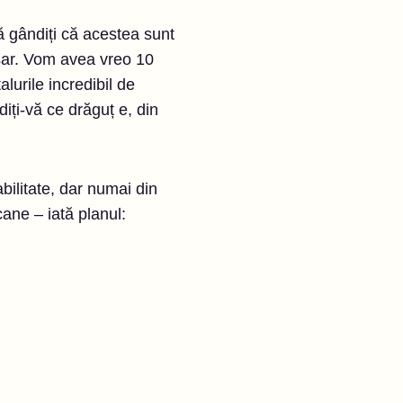
ă gândiți că acestea sunt
ăsar. Vom avea vreo 10
alurile incredibil de
ți-vă ce drăguț e, din
bilitate, dar numai din
ane – iată planul: