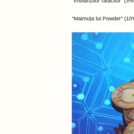
''Îmblânzitor rătăcitor''
''Maimuța lui Powder'' (1