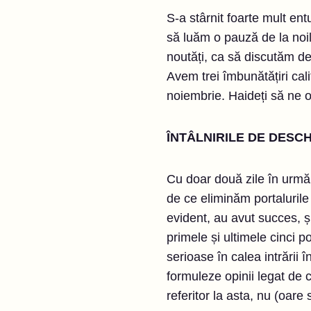
S-a stârnit foarte mult en
să luăm o pauză de la noil
noutăți, ca să discutăm de
Avem trei îmbunătățiri cal
noiembrie. Haideți să ne 
ÎNTÂLNIRILE DE DESC
Cu doar două zile în urmă,
de ce eliminăm portalurile
evident, au avut succes, și
primele și ultimele cinci p
serioase în calea intrării î
formuleze opinii legat de 
referitor la asta, nu (oare