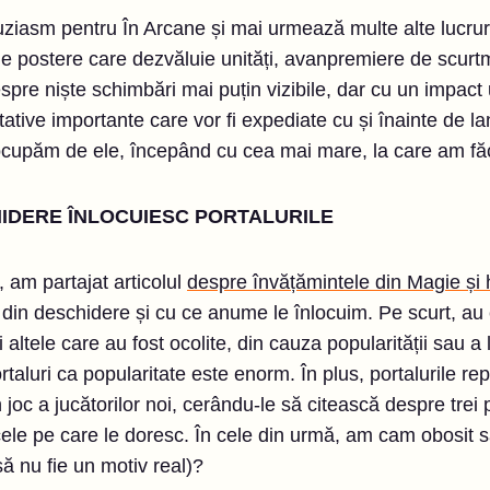
tuziasm pentru În Arcane și mai urmează multe alte lucrur
e postere care dezvăluie unități, avanpremiere de scurtm
spre niște schimbări mai puțin vizibile, dar cu un impact
itative importante care vor fi expediate cu și înainte de 
ocupăm de ele, începând cu cea mai mare, la care am făc
HIDERE ÎNLOCUIESC PORTALURILE
 am partajat articolul
despre învățămintele din Magie și
 din deschidere și cu ce anume le înlocuim. Pe scurt, au e
 altele care au fost ocolite, din cauza popularității sau a l
ortaluri ca popularitate este enorm. În plus, portalurile re
n joc a jucătorilor noi, cerându-le să citească despre trei p
cele pe care le doresc. În cele din urmă, am cam obosit 
 să nu fie un motiv real)?