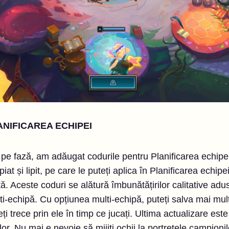
NIFICAREA ECHIPEI
st pe fază, am adăugat codurile pentru Planificarea echipe
at și lipit, pe care le puteți aplica în Planificarea echi
. Aceste coduri se alătură îmbunătățirilor calitative aduse
i-echipă. Cu opțiunea multi-echipă, puteți salva mai mul
eți trece prin ele în timp ce jucați. Ultima actualizare es
or. Nu mai e nevoie să mijiți ochii la portretele campion