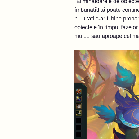
''Eliminatoarele de obiecte
îmbunătățită poate conțin
nu uitați c-ar fi bine proba
obiectele în timpul fazelo
mult... sau aproape cel mai