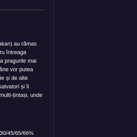
(Rakan) au rămas
tru întreaga
la pragurile mai
 zâne vor putea
e și de alte
lvatori și îi
multi-țintași, unde
30/45/65/66%