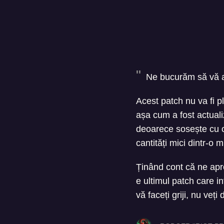
Ne bucurăm să vă a
Acest patch nu va fi p
așa cum a fost actualiz
deoarece sosește cu o
cantități mici dintr-o 
Ținând cont că ne apr
e ultimul patch care in
vă faceți griji, nu veț