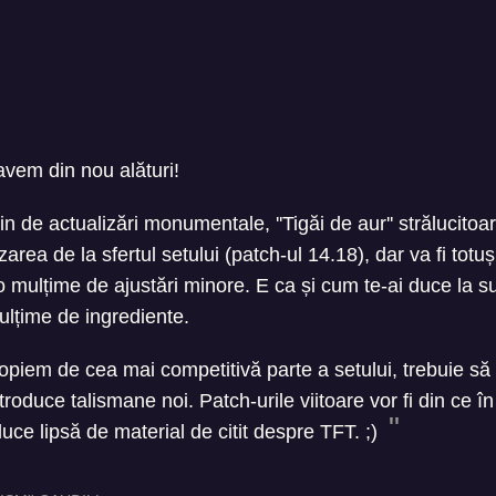
vem din nou alături!
lin de actualizări monumentale, ''Tigăi de aur'' strălucito
area de la sfertul setului (patch-ul 14.18), dar va fi totuș
 mulțime de ajustări minore. E ca și cum te-ai duce la s
mulțime de ingrediente.
opiem de cea mai competitivă parte a setului, trebuie s
troduce talismane noi. Patch-urile viitoare vor fi din ce î
i duce lipsă de material de citit despre TFT. ;)