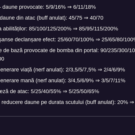
– daune provocate: 5/9/16%
⇒
6/11/18%
 daune din atac (buff anulat): 45/75
⇒
40/70
 abilităților: 85/100/125/200%
⇒
85/95/115/200%
– șanse declanșare efect: 25/60/70/100%
⇒
25/65/80/10
e de bază provocate de bomba din portal: 90/235/300/1
00
enerare viață (nerf anulat): 2/3,5/5/7,5%
⇒
2/4/6/9%
generare mană (nerf anulat): 3/4,5/6/9%
⇒
3/5/7/11%
teză de atac: 5/25/40/55%
⇒
5/25/50/65%
– reducere daune pe durata scutului (buff anulat): 20%