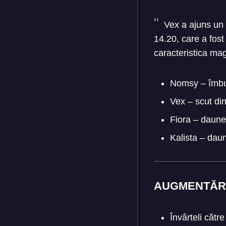
Vex a ajuns un s
14.20, care a fost
caracteristica ma
Nomsy – îmbun
Vex – scut di
Fiora – daune 
Kalista – dau
AUGMENTĂR
Învârteli cătr