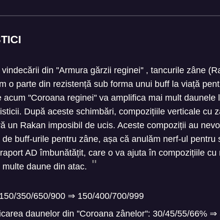
TICI
ndecării din ''Armura gărzii reginei'' , tancurile zâne 
ăm o parte din rezistență sub forma unui buff la viață pen
e acum ''Coroana reginei'' va amplifica mai mult daunele 
risticii. După aceste schimbări, compozițiile verticale cu
ă un Rakan imposibil de ucis. Aceste compoziții au nevoi
 de buff-urile pentru zâne, așa că anulăm nerf-ul pentru sa
 raport AD îmbunătățit, care o va ajuta în compozițiile cu 
 multe daune din atac.
: 150/350/650/900
⇒
150/400/700/999
icarea daunelor din ''Coroana zânelor'': 30/45/55/66%
⇒