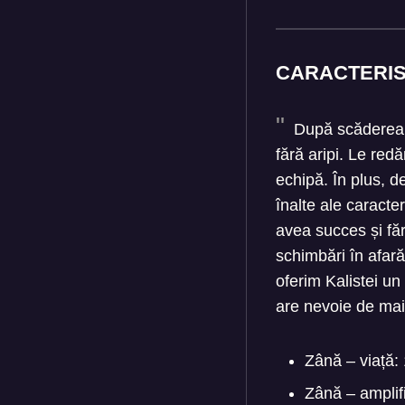
CARACTERIS
După scăderea vi
fără aripi. Le red
echipă. În plus, d
înalte ale caracte
avea succes și făr
schimbări în afară
oferim Kalistei un
are nevoie de mai
Zână – viață
Zână – amplif