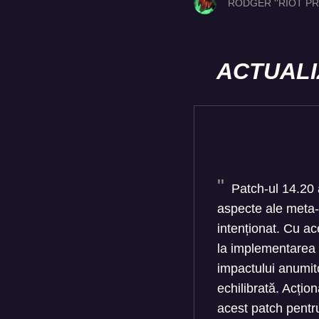
RODGER ''RIOT PR
ACTUALI
Patch-ul 14.20 
aspecte ale meta-
intenționat. Cu ac
la implementarea 
impactului anumito
echilibrată. Acțio
acest patch pentr