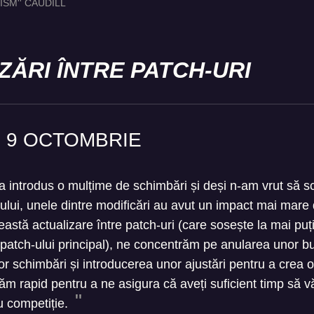
ISM'' CAUDILL
ZĂRI ÎNTRE PATCH-URI
9 OCTOMBRIE
a introdus o mulțime de schimbări și deși n-am vrut să 
ului, unele dintre modificări au avut un impact mai mare
eastă actualizare între patch-uri (care sosește la mai pu
patch-ului principal), ne concentrăm pe anularea unor bu
r schimbări și introducerea unor ajustări pentru a crea 
năm rapid pentru a ne asigura că aveți suficient timp să v
u competiție.