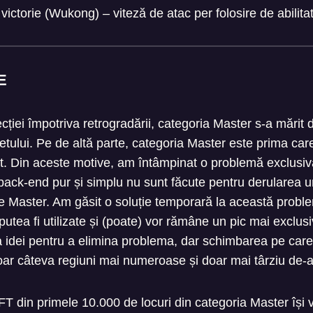
e victorie (Wukong) – viteză de atac per folosire de abili
E
ției împotriva retrogradării, categoria Master s-a mărit 
etului. Pe de altă parte, categoria Master este prima car
. Din aceste motive, am întâmpinat o problemă exclusi
 back-end pur și simplu nu sunt făcute pentru derularea un
 de Master. Am găsit o soluție temporară la această prob
utea fi utilizate și (poate) vor rămâne un pic mai exclus
 idei pentru a elimina problema, dar schimbarea pe ca
ar câteva regiuni mai numeroase și doar mai târziu de-a 
FT din primele 10.000 de locuri din categoria Master își