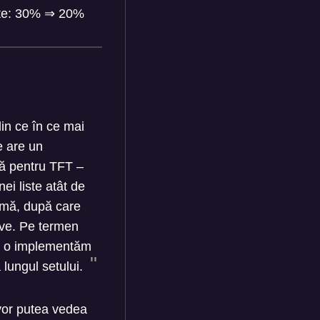
tate: 30%
⇒
20%
din ce în ce mai
e are un
vă pentru TFT –
ei liste atât de
lemă, după care
ive. Pe termen
re o implementăm
lungul setului.
 vor putea vedea