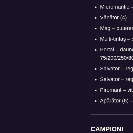
Mieromanție 
Vânător (4) –
Mag – puterea
Multi-țintaș 
Portal – daun
75/200/250/8
Salvator – reg
Salvator – re
Piromant – vi
Apărător (6) 
CAMPIONI