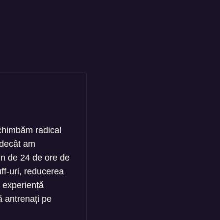
schimbăm radical
 decât am
țin de 24 de ore de
ff-uri, reducerea
o experiență
ă antrenați pe