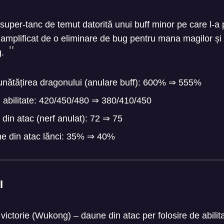
uper-tanc de temut datorită unui buff minor pe care l-a p
 amplificat de o eliminare de bug pentru mana magilor și
g.
ătățirea dragonului (anulare buff): 600%
⇒
555%
n abilitate: 420/450/480
⇒
380/410/450
din atac (nerf anulat): 72
⇒
75
ne din atac lănci: 35%
⇒
40%
I
e victorie (Wukong) – daune din atac per folosire de abili