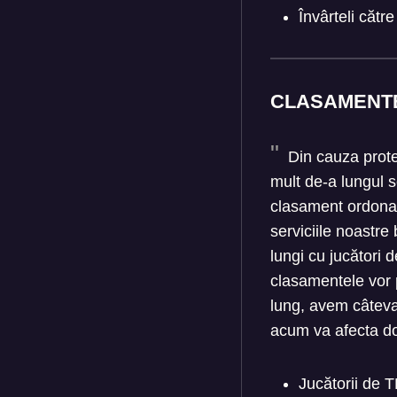
Învârteli cătr
CLASAMENT
Din cauza protec
mult de-a lungul s
clasament ordonat
serviciile noastre
lungi cu jucători
clasamentele vor p
lung, avem câteva
acum va afecta do
Jucătorii de T