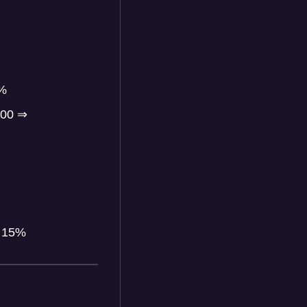
0%
000
⇒
⇒
15%