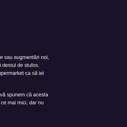
are sau augmentări noi,
i destul de stufos,
upermarket ca să iei
ă vă spunem că acesta
n ce mai mici, dar nu