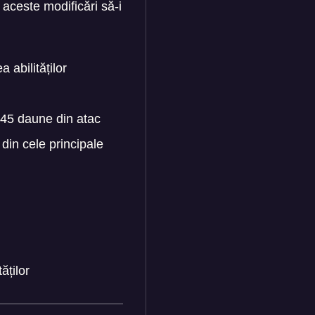
aceste modificări să-i
 abilităților
45 daune din atac
in cele principale
ăților