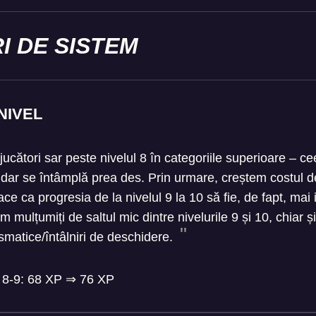
I DE SISTEM
NIVEL
cători sar peste nivelul 8 în categoriile superioare – c
dar se întâmplă prea des. Prin urmare, creștem costul de 
ce ca progresia de la nivelul 9 la 10 să fie, de fapt, mai 
em mulțumiți de saltul mic dintre nivelurile 9 și 10, chiar ș
ismatice/întâlniri de deschidere.
e 8-9: 68 XP
⇒
76 XP