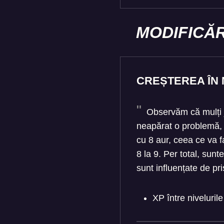
MODIFICĂR
CREȘTEREA ÎN 
Observăm că mulți ju
neapărat o problemă, 
cu 8 aur, ceea ce va fa
8 la 9. Per total, sunt
sunt influențate de pr
XP între niveluril