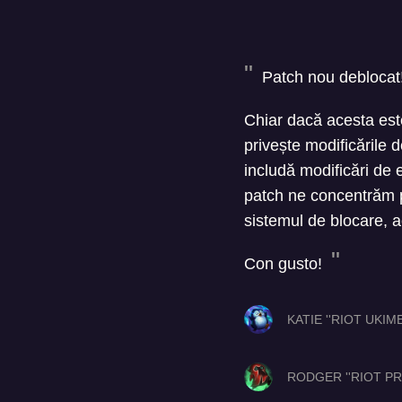
Patch nou deblocat
Chiar dacă acesta este
privește modificările d
includă modificări de 
patch ne concentrăm p
sistemul de blocare, ac
Con gusto!
KATIE ''RIOT UKIM
RODGER ''RIOT PR