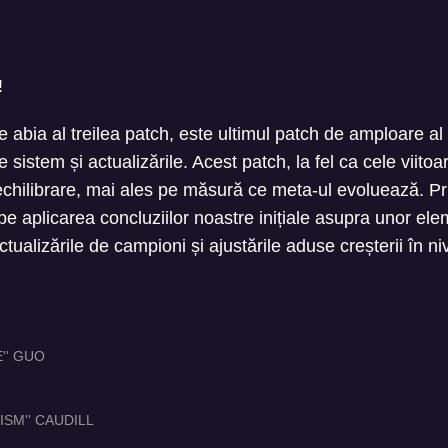
!
 abia al treilea patch, este ultimul patch de amploare al 
e sistem și actualizările. Acest patch, la fel ca cele viito
echilibrare, mai ales pe măsură ce meta-ul evoluează. Pr
e aplicarea concluziilor noastre inițiale asupra unor e
tualizările de campioni și ajustările aduse creșterii în niv
E'' GUO
ISM'' CAUDILL