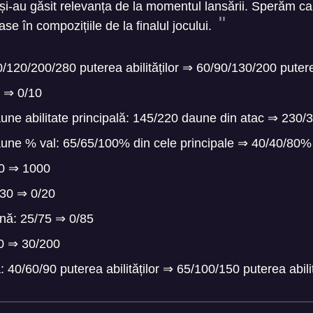
și-au găsit relevanța de la momentul lansării. Sperăm ca 
oase în compozițiile de la finalul jocului.
/120/200/280 puterea abilităților
⇒
60/90/130/200 puterea
0
⇒
0/10
une abilitate principală: 145/220 daune din atac
⇒
230/3
une % val: 65/65/100% din cele principale
⇒
40/40/80% d
00
⇒
1000
/30
⇒
0/20
ană: 25/75
⇒
0/85
00
⇒
30/200
 40/60/90 puterea abilităților
⇒
65/100/150 puterea abilit