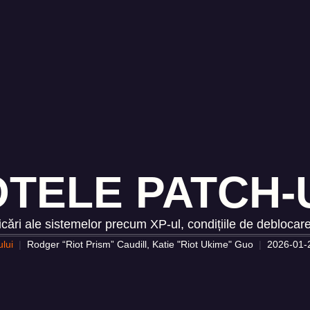
OTELE PATCH-U
cări ale sistemelor precum XP-ul, condițiile de deblocare 
ului
Rodger “Riot Prism” Caudill, Katie "Riot Ukime" Guo
2026-01-