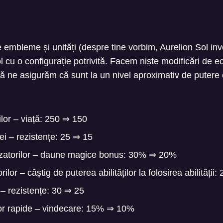
embleme și unități (despre tine vorbim, Aurelion Sol inv
 cu o configurație potrivită. Facem niște modificări de ec
 ne asigurăm că sunt la un nivel aproximativ de putere 
lor – viață: 250
⇒
150
 – rezistențe: 25
⇒
15
zatorilor – daune magice bonus: 30%
⇒
20%
lor – câștig de puterea abilităților la folosirea abilității
 – rezistențe: 30
⇒
25
or rapide – vindecare: 15%
⇒
10%