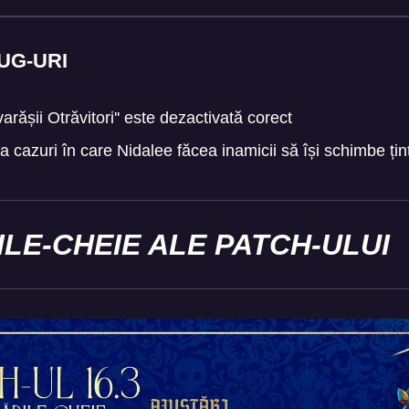
UG-URI
rășii Otrăvitori'' este dezactivată corect
 cazuri în care Nidalee făcea inamicii să își schimbe ți
LE-CHEIE ALE PATCH-ULUI