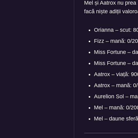
Mel și Aatrox nu prea 
facă niște adiții valor
Orianna – scut: 80
Fizz – mană: 0/2
Miss Fortune – da
Miss Fortune – da
Aatrox – viață: 9
Aatrox – mană: 0
Aurelion Sol – m
Mel – mană: 0/2
Mel – daune sferă: