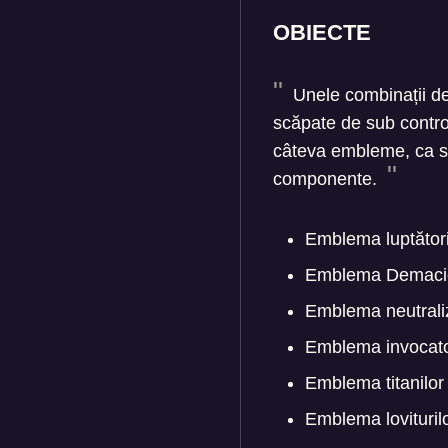
OBIECTE
Unele combinații de 
scăpate de sub control
câteva embleme, ca să
componente.
Emblema luptători
Emblema Demaciei
Emblema neutrali
Emblema invocatori
Emblema titanilor
Emblema lovituril