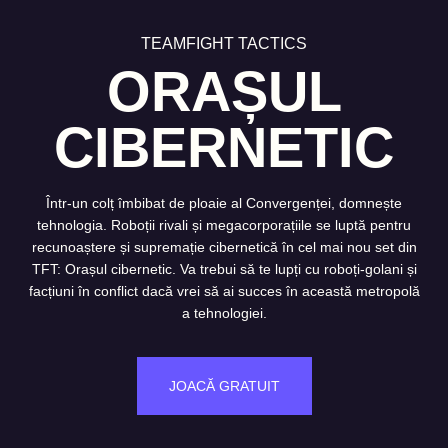
TEAMFIGHT TACTICS
ORAȘUL
CIBERNETIC
Într-un colț îmbibat de ploaie al Convergenței, domnește
tehnologia. Roboții rivali și megacorporațiile se luptă pentru
recunoaștere și supremație cibernetică în cel mai nou set din
TFT: Orașul cibernetic. Va trebui să te lupți cu roboți-golani și
facțiuni în conflict dacă vrei să ai succes în această metropolă
a tehnologiei.
JOACĂ GRATUIT