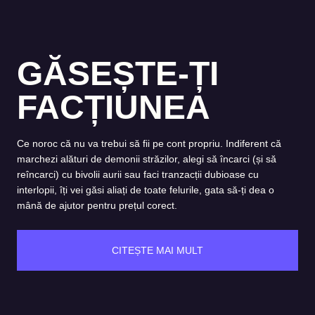
GĂSEȘTE-ȚI
FACȚIUNEA
Ce noroc că nu va trebui să fii pe cont propriu. Indiferent că
marchezi alături de demonii străzilor, alegi să încarci (și să
reîncarci) cu bivolii aurii sau faci tranzacții dubioase cu
interlopii, îți vei găsi aliați de toate felurile, gata să-ți dea o
mână de ajutor pentru prețul corect.
CITEȘTE MAI MULT