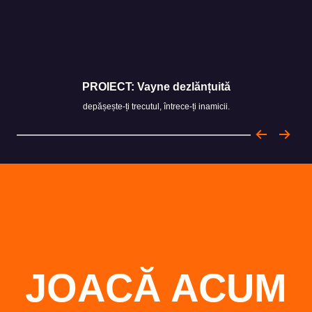
PROIECT: Vayne dezlănțuită
depășește-ți trecutul, întrece-ți inamicii.
JOACĂ ACUM