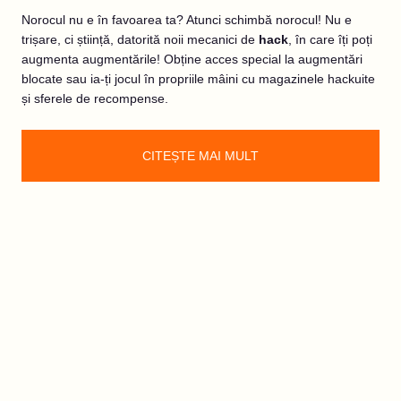
Norocul nu e în favoarea ta? Atunci schimbă norocul! Nu e
trișare, ci știință, datorită noii mecanici de
hack
, în care îți poți
augmenta augmentările! Obține acces special la augmentări
blocate sau ia-ți jocul în propriile mâini cu magazinele hackuite
și sferele de recompense.
CITEȘTE MAI MULT