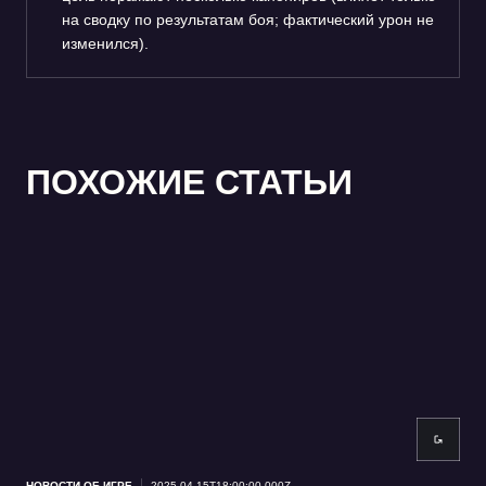
на сводку по результатам боя; фактический урон не
изменился).
ПОХОЖИЕ СТАТЬИ
НОВОСТИ ОБ ИГРЕ
2025-04-15T18:00:00.000Z
НОВ