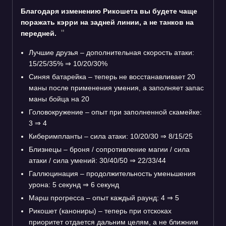
Благодаря изменению Рикошета вы будете чаще
поражать кэрри на задней линии, а не танков на
передней.
Лучшие друзья – дополнительная скорость атаки:
15/25/35%
⇒
10/20/30%
Синяя батарейка – теперь не восстанавливает 20
маны после применения умения, а заполняет запас
маны бойца на 20
Головокружение – опыт при заполненной скамейке:
3
⇒
4
Киберимпланты – сила атаки: 10/20/30
⇒
8/15/25
Близнецы – броня / сопротивление магии / сила
атаки / сила умений: 30/40/50
⇒
22/33/44
Галлюцинация – продолжительность уменьшения
урона: 5 секунд
⇒
6 секунд
Марш прогресса – опыт каждый раунд: 4
⇒
5
Рикошет (канониры) – теперь при отскоках
приоритет отдается дальним целям, а не ближним