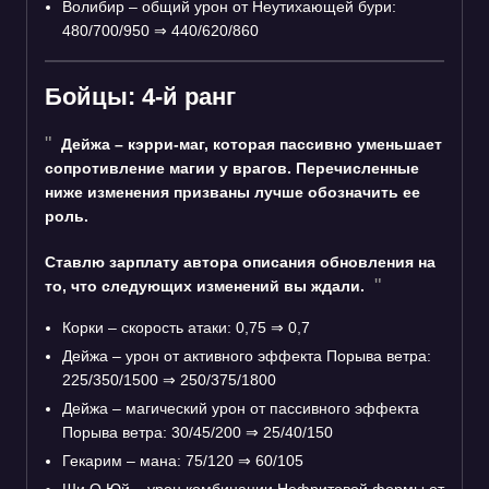
Волибир – общий урон от Неутихающей бури:
480/700/950
⇒
440/620/860
Бойцы: 4-й ранг
Дейжа – кэрри-маг, которая пассивно уменьшает
сопротивление магии у врагов. Перечисленные
ниже изменения призваны лучше обозначить ее
роль.
Ставлю зарплату автора описания обновления на
то, что следующих изменений вы ждали.
Корки – скорость атаки: 0,75
⇒
0,7
Дейжа – урон от активного эффекта Порыва ветра:
225/350/1500
⇒
250/375/1800
Дейжа – магический урон от пассивного эффекта
Порыва ветра: 30/45/200
⇒
25/40/150
Гекарим – мана: 75/120
⇒
60/105
Ши О Юй – урон комбинации Нефритовой формы от