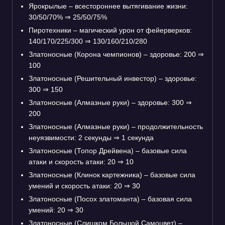
Ярокрылые – всестороннее вытягивание жизни:
30/50/70%
⇒
25/50/75%
Пиротехники – магический урон от фейерверков:
140/170/225/300
⇒
130/160/210/280
Златоносные (Корона чемпионов) – здоровье: 200
⇒
100
Златоносные (Решительный инвестор) – здоровье:
300
⇒
150
Златоносные (Алмазные руки) – здоровье: 300
⇒
200
Златоносные (Алмазные руки) – продолжительность
неуязвимости: 2 секунды
⇒
1 секунда
Златоносные (Топор Дрейвена) – базовые сила
атаки и скорость атаки: 20
⇒
10
Златоносные (Клинок картежника) – базовые сила
умений и скорость атаки: 20
⇒
30
Златоносные (Посох златоманта) – базовая сила
умений: 20
⇒
30
Златоносные (Слишком Большой Самоцвет) –