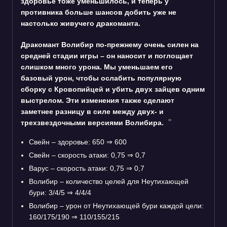
здоровье тоже уменьшилось, и теперь у
противника больше шансов добить уже не
настолько живучего дракоманта.
Дракомант Волибир по-прежнему очень силен на
средней стадии игры – он наносит и поглощает
слишком много урона. Мы уменьшаем его
базовый урон, чтобы ослабить популярную
сборку с Кровопийцей и убить двух зайцев одним
выстрелом. Эти изменения также сделают
заметнее разницу в силе между двух- и
трехзвездочными версиями Волибира.
Свейн – здоровье: 650
⇒
600
Свейн – скорость атаки: 0,75
⇒
0,7
Варус – скорость атаки: 0,75
⇒
0,7
Волибир – количество целей для Неутихающей
бури: 3/4/5
⇒
4/4/4
Волибир – урон от Неутихающей бури каждой цели:
160/175/190
⇒
110/155/215