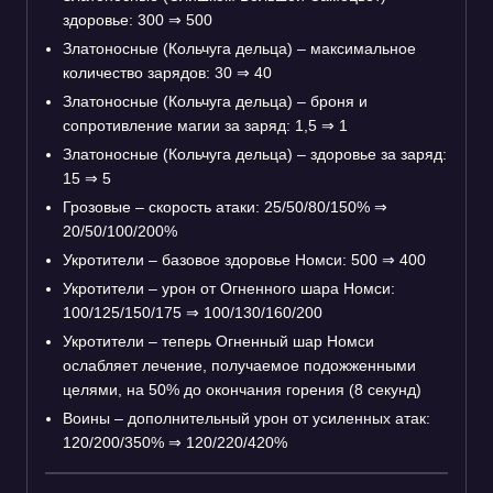
здоровье: 300
⇒
500
Златоносные (Кольчуга дельца) – максимальное
количество зарядов: 30
⇒
40
Златоносные (Кольчуга дельца) – броня и
сопротивление магии за заряд: 1,5
⇒
1
Златоносные (Кольчуга дельца) – здоровье за заряд:
15
⇒
5
Грозовые – скорость атаки: 25/50/80/150%
⇒
20/50/100/200%
Укротители – базовое здоровье Номси: 500
⇒
400
Укротители – урон от Огненного шара Номси:
100/125/150/175
⇒
100/130/160/200
Укротители – теперь Огненный шар Номси
ослабляет лечение, получаемое подожженными
целями, на 50% до окончания горения (8 секунд)
Воины – дополнительный урон от усиленных атак:
120/200/350%
⇒
120/220/420%