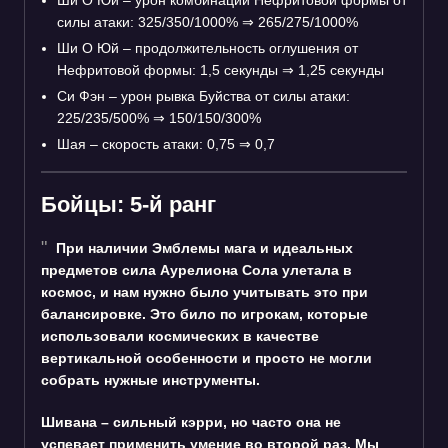
силы атаки: 325/350/1000%
⇒
265/275/1000%
Ши О Юй – продолжительность оглушения от
Нефритовой формы: 1,5 секунды
⇒
1,25 секунды
Си Фэн – урон рывка Буйства от силы атаки:
225/235/500%
⇒
150/150/300%
Шая – скорость атаки: 0,75
⇒
0,7
Бойцы: 5-й ранг
При наличии Эмблемы мага и идеальных
предметов сила Аурелиона Сола улетала в
космос, и нам нужно было учитывать это при
балансировке. Это било по игрокам, которые
использовали космических в качестве
вертикальной особенности и просто не могли
собрать нужные инструменты.
Шивана – сильный кэрри, но часто она не
успевает применить умение во второй раз. Мы