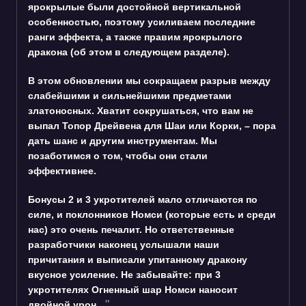
ярокрылые были достойной вертикальной
особенностью, поэтому усиливаем последние
ранги эффекта, а также правим ярокрылого
дракона (об этом в следующем разделе).
В этом обновлении мы сокращаем разрыв между
слабейшими и сильнейшими предметами
златоносных. Хватит сокрушаться, что вам не
выпал Топор Дрейвена для Шаи или Корки, – пора
дать шанс и другим инструментам. Мы
позаботимся о том, чтобы они стали
эффективнее.
Бонусы 2 и 3 укротителей мало отличаются по
силе, и поклонников Номси (которые есть и среди
нас) это очень печалит. Но ответственные
разработчики наконец услышали наши
причитания и выписали упитанному дракону
вкусное усиление. Не забывайте: при 3
укротителях Огненный шар Номси наносит
двойной урон.