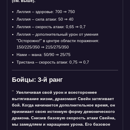
(см. выше).
Лиллия – здоровье: 700
⇒
750
Лиллия – сила атаки: 50
⇒
40
Лиллия – скорость атаки: 0,65
⇒
0,7
Лиллия – дополнительный урон от умения
"Осторожно!" в центре области поражения:
150/225/350
⇒
215/275/350
Нами – мана: 50/90
⇒
25/75
Тристана – скорость атаки: 0,75
⇒
0,7
Бойцы: 3-й ранг
Увеличивая свой урон и всестороннее
вытягивание жизни, дракомант Свейн затягивает
бой. Когда начинается дополнительное время, он
принимает свою истинную форму демонического
дракона. Снизив базовую скорость атаки Свейна,
мы замедляем и наращение урона. Его базовое