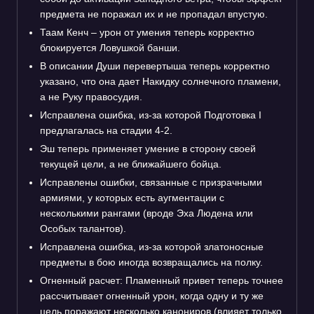
предмета не поражал их и не пропадал впустую.
Таам Кенч – урон от умения теперь корректно
блокируется Ловушкой банши.
В описании Души перевертыша теперь корректно
указано, что она дает Накидку солнечного пламени,
а не Руку правосудия.
Исправлена ошибка, из-за которой Подготовка I
предлагалась на стадии 4-2.
Эш теперь применяет умение в сторону своей
текущей цели, а не ближайшего бойца.
Исправлены ошибки, связанные с призрачными
армиями, у которых есть аугментации с
несколькими рангами (вроде Эха Людена или
Особых талантов).
Исправлена ошибка, из-за которой златоносные
предметы в бою иногда возвращались на полку.
Огненный расчет: Пламенный привет теперь точнее
рассчитывает огненный урон, когда одну и ту же
цель поражают несколько канониров (влияет только