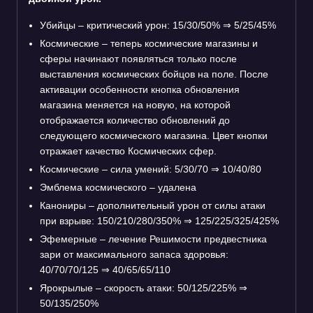
Убийцы – критический урон: 15/30/50%
⇒
5/25/45%
Космические – теперь космические магазины и
сферы начинают появляться только после
выставления космических бойцов на поле. После
активации особенности кнопка обновления
магазина меняется на новую, на которой
отображается количество обновлений до
следующего космического магазина. Цвет кнопки
отражает качество Космических сфер.
Космические – сила умений: 5/30/70
⇒
10/40/80
Эмблема космического – удалена
Канониры – дополнительный урон от силы атаки
при взрыве: 150/210/280/350%
⇒
125/225/325/425%
Эфемерные – лечение Решимости предвестника
зари от максимального запаса здоровья:
40/70/70/125
⇒
40/65/65/110
Ярокрылые – скорость атаки: 50/125/225%
⇒
50/135/250%