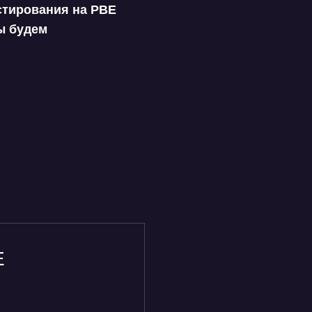
стирования на PBE
ы будем
Е