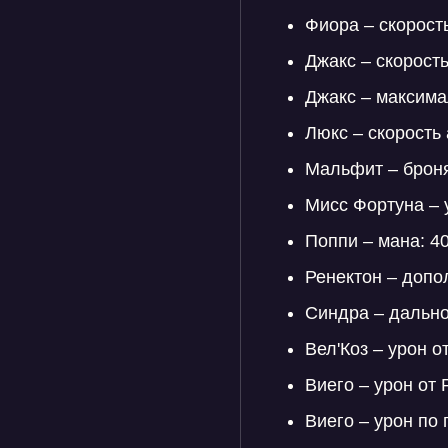
Фиора – скорость
Джакс – скорость
Джакс – максима
Люкс – скорость 
Мальфит – броня
Мисс Фортуна – 
Поппи – мана: 40
Ренектон – допо
Синдра – дальнос
Вел'Коз – урон о
Виего – урон от 
Виего – урон по