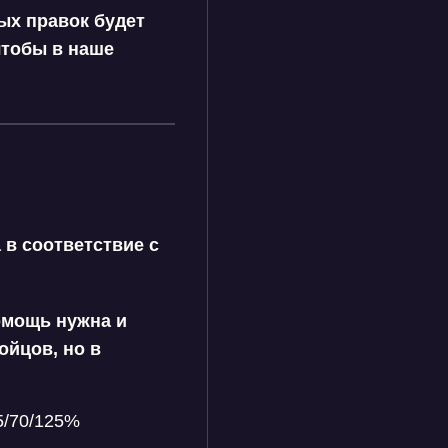
ных правок будет
чтобы в наше
а
в соответствие с
омощь нужна и
ойцов, но в
5/70/125%