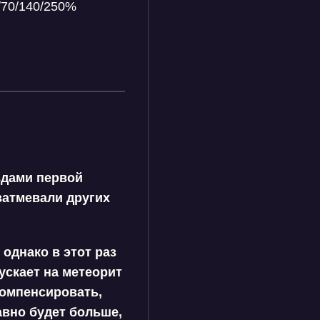
/70/140/250%
здами первой
затмевали других
однако в этот раз
скает на метеорит
компенсировать,
авно будет больше,