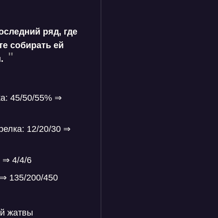
оследний ряд, где
те собирать ей
и.
а: 45/50/55% ⇒
елка: 12/20/30 ⇒
 ⇒ 4/4/6
 ⇒ 135/200/450
ой жатвы