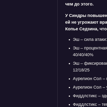
чем до этого.
У
Синдры
повышена
ей не угрожают вр
Копье Седзина, чт
Эш – сила атаки:
Эш – процентная
40/40/40%
Эш – фиксирован
12/18/25
Аурелион Сол – 
Аурелион Сол – 
Фиддлстикс – зд
Фиддлстикс – те