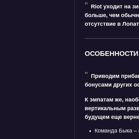
Riot уходит на з
больше, чем обычн
отсутствие в Лопа
ОСОБЕННОСТИ
Приводим прибав
бонусами других о
К
эмпатам
же, наоб
вертикальным
раз
будущем еще верне
Команда Быка – 