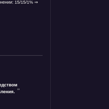
нении: 15/15/1% ⇒
редством
бления.