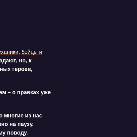
еханики
,
бойцы и
адают, но, к
ных героев,
ем – о правках уже
 многие из нас
но на паузу.
му поводу.