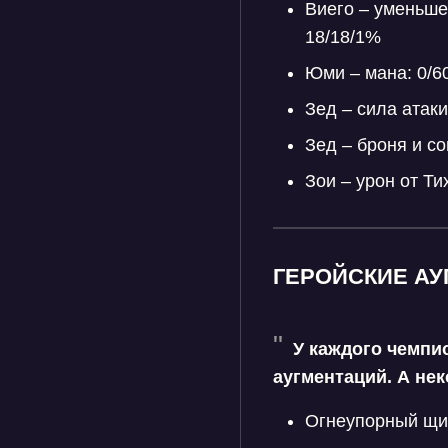
Виего – уменьше
18/18/1%
Юми – мана: 0/6
Зед – сила атаки
Зед – броня и с
Зои – урон от Ти
ГЕРОЙСКИЕ А
У каждого чемпи
аугментаций. А не
Огнеупорный щит