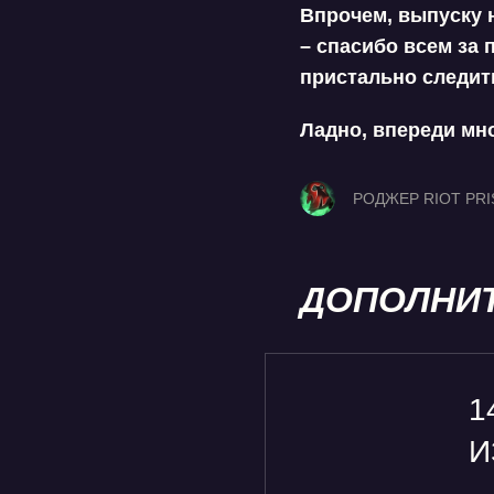
Впрочем, выпуску 
– спасибо всем за 
пристально следит
Ладно, впереди мно
РОДЖЕР RIOT PR
ДОПОЛНИ
1
И