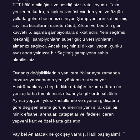
TFT hâlâ o bildiğiniz ve sevdiğiniz strateji oyunu. Fakat
yenilenen kadro, rakiplerinizin üstesinden yeni ve özgün
yollarla gelme becerinizi sınıyor. Şampiyonların katledilmiş
sayılma kurallarını esneten Sett, Zilean ve Lee Sin gibi
kuvvetli 5. aşama şampiyonlara dikkat edin. Yeni seçilmiş
mekaniği, şampiyonların süper güçlü versiyonlarını
almanızı sağlıyor. Ancak seçiminizi dikkatli yapın, çünkü
aynı anda yalnızca bir Seçilmiş şampiyona sahip
olabilirsiniz.
Oynanış değişikliklerinin yanı sıra Yollar aynı zamanda
tarzınızı yansıtmanın yeni yöntemlerini sunuyor.
Enstrümanlarıyla hep birlikte ortalığın tozunu attıran üç
yeni ejderha temalı minik efsaneyle göklerde süzülün.
Ayrıca yepyeni yıldız kristallerine ve oyunun gidişatına
göre değişen arena görünümlerinin yanı sıra; özel bir
minik efsane, arenalar, çatapatlar ve ifadeler içeren
yepyeni kart ve özel karta göz atın.
Vay be! Anlatacak ne çok şey varmış. Hadi başlayalım!