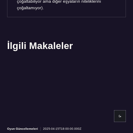
çoğaltabiliyor ama diğer eşyaların niteliklerini
çoğaltamıyor).
İlgili Makaleler
Oyun Güncellemeleri
2025-04-15T18:00:00.000Z
Oyun