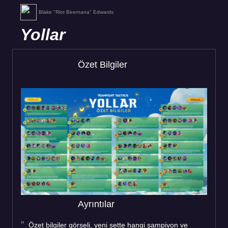
Blake "Riot Beernana" Edwards
Yollar
Özet Bilgiler
Ayrıntılar
Özet bilgiler görseli, yeni sette hangi şampiyon ve