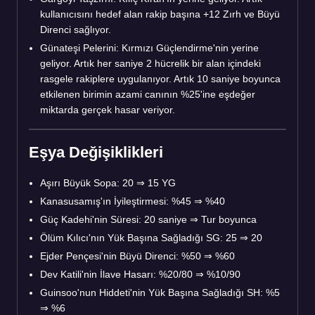
kullanıcısını hedef alan rakip başına +12 Zırh ve Büyü
Direnci sağlıyor.
Günateşi Pelerini: Kırmızı Güçlendirme'nin yerine
geliyor. Artık her saniye 2 hücrelik bir alan içindeki
rasgele rakiplere uygulanıyor. Artık 10 saniye boyunca
etkilenen birimin azami canının %25'ine eşdeğer
miktarda gerçek hasar veriyor.
Eşya Değişiklikleri
Aşırı Büyük Sopa: 20 ⇒ 15 YG
Kanasusamış'ın İyileştirmesi: %45 ⇒ %40
Güç Kadehi'nin Süresi: 20 saniye ⇒ Tur boyunca
Ölüm Kılıcı'nın Yük Başına Sağladığı SG: 25 ⇒ 20
Ejder Pençesi'nin Büyü Direnci: %50 ⇒ %60
Dev Katili'nin İlave Hasarı: %20/80 ⇒ %10/90
Guinsoo'nun Hiddeti'nin Yük Başına Sağladığı SH: %5
⇒ %6