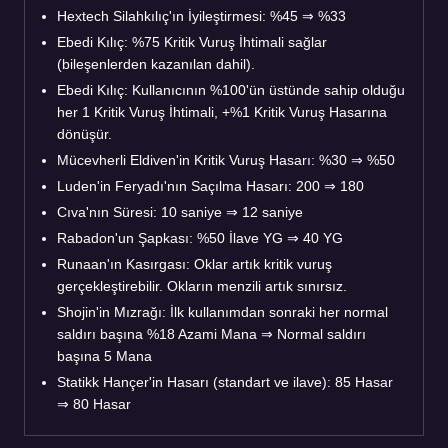
Hextech Silahkılıç'ın İyileştirmesi: %45 ⇒ %33
Ebedi Kılıç: %75 Kritik Vuruş İhtimali sağlar
(bileşenlerden kazanılan dahil).
Ebedi Kılıç: Kullanıcının %100'ün üstünde sahip olduğu
her 1 Kritik Vuruş İhtimali, +%1 Kritik Vuruş Hasarına
dönüşür.
Mücevherli Eldiven'in Kritik Vuruş Hasarı: %30 ⇒ %50
Luden'in Feryadı'nın Saçılma Hasarı: 200 ⇒ 180
Cıva'nın Süresi: 10 saniye ⇒ 12 saniye
Rabadon'un Şapkası: %50 İlave YG ⇒ 40 YG
Runaan'ın Kasırgası: Oklar artık kritik vuruş
gerçekleştirebilir. Okların menzili artık sınırsız.
Shojin'in Mızrağı: İlk kullanımdan sonraki her normal
saldırı başına %18 Azami Mana ⇒ Normal saldırı
başına 5 Mana
Statikk Hançer'in Hasarı (standart ve ilave): 85 Hasar
⇒ 80 Hasar