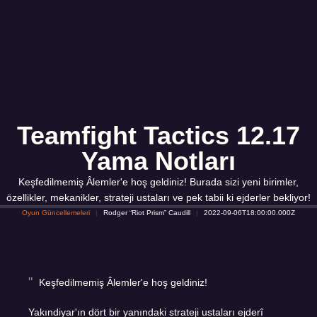
Teamfight Tactics 12.17
Yama Notları
Keşfedilmemiş Âlemler'e hoş geldiniz! Burada sizi yeni birimler,
özellikler, mekanikler, strateji ustaları ve pek tabii ki ejderler bekliyor!
Oyun Güncellemeleri
Rodger “Riot Prism” Caudill
2022-09-06T18:00:00.000Z
Keşfedilmemiş Âlemler'e hoş geldiniz!
Yakındiyar'ın dört bir yanındaki strateji ustaları ejderî