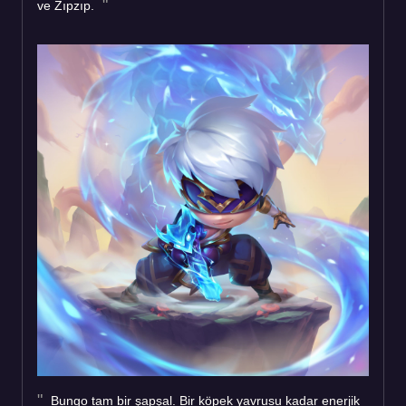
ve Zıpzıp.
Bungo tam bir şapşal. Bir köpek yavrusu kadar enerjik