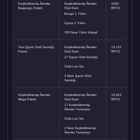
Keşfedilmemiş Âlemler
Keşfedilmemiş Âlemler
2420
Başlangıç Paketi
Özel Kartı
RP/TJ
Bungo 1 Yıldız
Zıpzıp 1 Yıldız
200 İlave Yıldız Kristali
Yeni Şıpırtı Oteli Sandığı
Keşfedilmemiş Âlemler
13.115
Paketi
Özel Kartı
RP/TJ
27 Şıpırtı Oteli Sandığı
Chibi Lee Sin
4 İlave Şıpırtı Oteli
Sandığı
Keşfedilmemiş Âlemler
Keşfedilmemiş Âlemler
10.915
Mega Paketi
Özel Kartı
RP/TJ
17 Keşfedilmemiş
Âlemler Yumurtası
Chibi Lee Sin
2 İlave Keşfedilmemiş
Âlemler Yumurtası