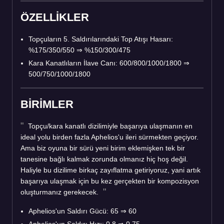
ÖZELLİKLER
Topçuların 5. Saldırılarındaki Top Atışı Hasarı:
%175/350/550 ⇒ %150/300/475
Kara Kanatlıların İlave Canı: 600/800/1000/1800 ⇒
500/750/1000/1800
BİRİMLER
Topçu/kara kanatlı dizilimiyle başarıya ulaşmanın en
ideal yolu birden fazla Aphelios'u ileri sürmekten geçiyor.
Ama biz oyuna bir sürü yeni birim eklemişken tek bir
tanesine bağlı kalmak zorunda olmanız hiç hoş değil.
Haliyle bu dizilime birkaç zayıflatma getiriyoruz, yani artık
başarıya ulaşmak için bu kez gerçekten bir kompozisyon
oluşturmanız gerekecek.
Aphelios'un Saldırı Gücü: 65 ⇒ 60
Aphelios'un Saldırı Hızı: 0,8 ⇒ 0,75