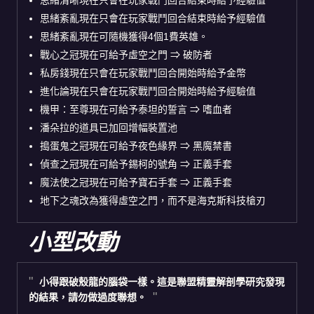
思緒紊亂現在只會在玩家戰鬥回合結束時給予經驗值
思緒紊亂現在可隨機獲得4個1費英雄。
戰心之冠現在可給予虛空之門 ⇒ 破防者
私房錢現在只會在玩家戰鬥回合開始時給予金幣
進化論現在只會在玩家戰鬥回合開始時給予經驗值
機甲：至尊現在可給予泰坦的誓言 ⇒ 嗜血者
潘朵拉的道具已加回增幅裝置池
搗蛋鬼之冠現在可給予夜色緣界 ⇒ 黑魔禁書
偵查之冠現在可給予錫柯的號角 ⇒ 正義手套
魔法使之冠現在可給予寶石手套 ⇒ 正義手套
地下之魂改為獲得虛空之門，而不是海克斯科技槍刃
小型改動
小得跟破殼龍的腦袋一樣。這是聯盟精靈解剖學研究發現
的結果，請勿做過度聯想。