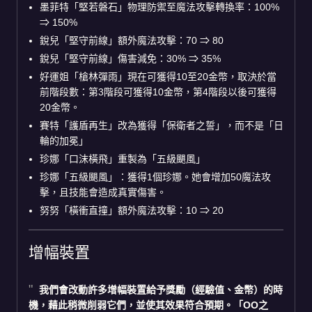
墨菲特「堅若磐石」物理防禦至魔法攻擊轉換率：100%
⇒ 150%
銳兒「堅守前線」額外魔法攻擊：70 ⇒ 80
銳兒「堅守前線」傷害減免：30% ⇒ 35%
好運姐「槍林彈雨」現在可獲得10至20金幣，取決於當
前階段數：第3階段可獲得10金幣，第4階段以後可獲得
20金幣。
賽特「護盾再生」改為獲得「保衛者之誓」，而不是「日
輪的加冕」
珍娜「口沫橫飛」重製為「五級颶風」
珍娜「五級颶風」：獲得1個珍娜。她會增加50魔法攻
擊，且技能會造成真實傷害。
努努「橫衝直撞」額外魔法攻擊：10 ⇒ 20
增幅裝置
我們會改動許多增幅裝置給予獎勵（經驗值、金幣）的時
機，藉此稍微削弱它們，並使其效果符合預期。「OO之