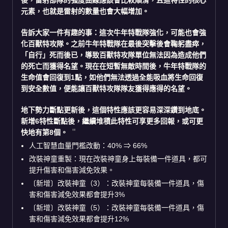
元素，也就是雷射的數量也會大幅增加。
告訴大家一件有趣的事：這次
牛年特戰隊
強化，可能也會強
化百獸特攻隊。之前牛年特戰隊在最後突擊後會鞠躬盡瘁，
「自行」死而後已，導致百獸特攻隊單位無法因為造成他們
的死亡而獲得名望。現在在短暫無敵時間後，牛年特戰隊的
生命值會回復到1點，如他們無法透過全能吸血將生命回復
到安全數值，便能讓百獸特攻隊隊友獲得應得的名望。
地下勢力
斷點更新後，這個特性應該更容易深深鑽到地底。
新增6特性斷點後，繼續堆積此特性可享更多回報，或可更
快地有第8個。
人工智慧血量門檻改動：40% ⇒ 66%
改裝神童重製：現在改裝神童身上每裝備一件道具，都可
提升傷害和傷害減免效果。
〔新增〕改裝神童（3）：改裝神童每裝備一件道具，傷
害和傷害減免效果都會提升3%
〔新增〕改裝神童（5）：改裝神童每裝備一件道具，傷
害和傷害減免效果都會提升12%