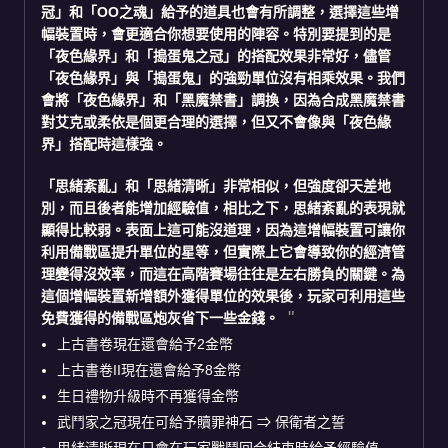
冠」和「OO之魂」給予的道具也會有所調整，選擇這些增
幅裝置時，會更適合你想要使用的陣容。特別要提到的是
「夜色緣界」和「搗蛋鬼之冠」的搭配效果非常好，儘管
「夜色緣界」與「搗蛋鬼」的強勁單位沒有相乘效果。我們
會將「夜色緣界」和「黑魔禁書」調換，因為合成黑魔禁書
對艾克或柔依是個更合理的選擇，但又不會像與「夜色緣
界」搭配時這樣強。
「思緒紊亂」
和「思緒清晰」非常相似，但強度卻天差地
別，而且後者能增加經驗值，相比之下，思緒紊亂的表現就
顯得比較弱。表面上這可能沒道理，因為這增幅裝置可讓你
利用備戰區提升單位的星等，但實際上它會導致你的經濟管
理變得沒效率，而這在高階賽場往往是左右勝負的關鍵。為
這個增幅裝置新增額外獲得單位的效果後，玩家可利用這些
免費獲得的備戰區炮灰省下一些金錢。
上古書卷現在還會給予2金幣
上古書卷II現在還會給予8金幣
生日禮物升級時不再獲得金幣
武鬥家之冠現在可給予贖罪神石 ⇒ 保衛者之誓
思緒清晰現在只會在玩家戰鬥回合結束時給予經驗值