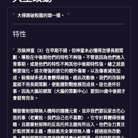
大得跟破殼龍的頭一樣。
特性
改裝神童
（3）在早期不錯，但神童未必懂得怎樣長期策
劃，導致在中後期他們的特性不夠強。不管是因為他們進入
青春期，或是他們的特性不夠其他中後期特性強，總之就是
需要強化。這次增強的是它的額外傷害，以及傷害減免加
成，裝備越多道具會變得越強。經此改動後，我們的改裝神
童就不用長期策劃，便能隨對戰進展而成長。這也是件好
事，因為大腦前額葉（大腦的策劃中心）要到20歲中後期才
會發育完全。
觸發
雷射部隊
無人機時的隨機元素，並非我們要玩家去花心
思的事（老實說，我們自己也不喜歡），它令計算變得很複
雜，且跟雷射部隊的反烏托邦主題有所出入，他們全力貫注
於監控資本主義，應該能完全掌控無人機。經過這些改動
後，雷射部隊的強度曲線應該會比較順滑，且這特性的核心