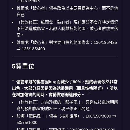
210/315/945
維爾戈「破心者」傷害改為以主要目標為中心，而不是他
自己
〔錯誤修正〕維爾戈「破心者」現在應該不會在特定情況
下無法造成傷害。若敵人脫離技能範圍，破心者依然會落
空。
維爾戈「破心者」對次要目標的範圍傷害：130/195/425
⇒ 125/185/400
5費單位
儘管
珍娜
的傷害因bug而減少了80%，她的表現依然非常
出色，大部分原因是因為她很通用（而且性格陽光），所以
在增加傷害的同時，會稍微削弱這部分。
〔錯誤修正〕之前珍娜的「龍捲風！」只造成技能說明所
寫的預期傷害的約20%，現已修正此問題。
珍娜「龍捲風！」傷害（技能說明）：100/150/3000 ⇒
50/75/1000
珍娜「龍捲風！」實際傷害：20/30/600 ⇒ 50/75/1000