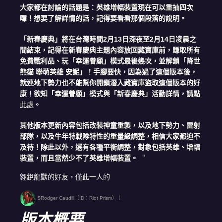
大家都在討論的話題是：英雄增幅裝置現在可以重抽四次
囉！想要了解詳情的話，記得要看看那個段落的說明。
「新春慶典」將在台灣時間2月13日深夜至2月14日凌晨之
間結束，記得在新春慶典主題內容放回藏寶庫前，賺取所有
免費戰利品、玩「幸運眷顧」模式最後幾次，並解鎖「降世
熊貓 聯萌英雄 安妮」！手腳要快，因為過了這個版本後，
就連地下勢力也不能幫你開鎖潛入藏寶庫盜取這個版本的好
康！欲知「幸運眷顧」模式與「新春慶典」活動詳情，請點
此處
。
其他版本更新內容包括改裝神童重製，以及地下勢力、雷射
部隊，以及牛年特戰隊特性的重量級調整，相信大家都迫不
及待！除此以外，還有各種平衡調整，對象包括英雄、增幅
裝置，而且當然少不了英雄增幅裝置。
翱銳龍獸的好友，僅此一人的
$Rodger Caudill（ID：Riot Prism）上
版本概要