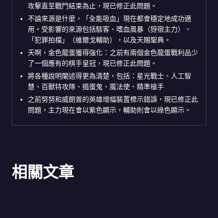
攻擊直至戰鬥結束為止，現已修正此問題。
不論來源是什麼，「全能吸血」現在都會穩定地成功適
用。受影響的來源包括駭客、嗜血風暴（犽宿主力）、
「犯罪拍檔」（維爾戈輔助），以及天賜聖典。
天啊，金色龍蛋獲得強化：之前有兩個金色龍蛋戰利品少
了一個應有的棋手皇冠，現已修正此問題。
將各種說明闡述得更為清楚，包括：星光戰士、人工智
慧、百獸特攻隊、搗蛋鬼、魔法使、精準槍手
之前努努和威朗普的英雄增幅裝置標示錯誤，現已修正此
問題，主力現在會以紫色顯示，輔助則會以綠色顯示。
相關文章