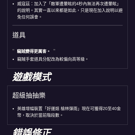
威寇茲：加入了「敵軍遭暈眩的4秒內無法再次遭暈眩」
的說明。其實一直以來都是如此，只是現在加入說明以避
免任何誤會。
道具
竊賊變得更厲害。
竊賊手套道具分配改為較偏向高等級。
遊戲模式
超級抽抽樂
英雄增幅裝置「好運姐 槍林彈雨」現在可獲得20至40金
幣，取決於當前階段數。
錯誤修正