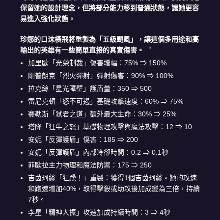
保留她的設計理念，但將部分能力移到普通狀態，讓她更容
易進入強化狀態。
珍娜
的口沫橫飛將重製為
「五級颶風」
，讓這個多用途和高
輸出的英雄有一些簡單直接的真實傷害。
加里歐「光榮制裁」傷害增幅：75% ⇒ 150%
剛普朗克「烈火彈射」彈射傷害：90% ⇒ 100%
拉克絲「星光障壁」護盾量：350 ⇒ 500
雷尼克頓「怒不可遏」基礎攻擊速度：60% ⇒ 75%
賽勒斯「弒君之道」額外最大生命：30% ⇒ 25%
塔隆「狂牛之怒」基礎物理攻擊與魔法攻擊：12 ⇒ 10
安妮「反彈護盾」傷害：185 ⇒ 200
安妮「反彈護盾」內部冷卻時間：0.2 ⇒ 0.1秒
菲歐拉主力物理和魔法防禦：175 ⇒ 250
吉茵珂絲「狂躁！」重製：獲得1個吉茵珂絲。她的攻速
和跑速增加40%，取得擊殺或助攻後加成變為三倍，持續
7秒。
李星「精神大振」攻速加成持續時間：3 ⇒ 4秒