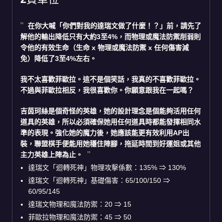
在你大喊「你們對我的
達瑞文
做了什麼！？」前，請先了
解他的輸出降低只有大約3至4%，而物理或魔法防禦削弱則
令他的有效生命（生命 x 物理或魔法防禦 x 任何傷害減
免）降低了3至4%左右。
我不太喜歡
菲歐拉
。這不是個笑話，我真的不喜歡菲歐拉。
不過與菲歐拉相反，我很喜歡你。你願意跟我在一起嗎？
吉茵珂絲
是個奇怪的英雄，她的設計理念是個能夠活用任何
道具的英雄，所以必須確保她用任何道具時都能發揮相同水
準的表現。強化她的魔力後，她應該能更有效利用AP出
裝，聯盟棋手便能用她穩住陣腳，拖延時間到好運姐或其他
主力英雄上陣為止。
達瑞文「迴轉死神」物理攻擊係數：135% ⇒ 130%
達瑞文「迴轉死神」基礎傷害：65/100/150 ⇒
60/95/145
達瑞文物理和魔法防禦：20 ⇒ 15
菲歐拉物理和魔法防禦：45 ⇒ 50