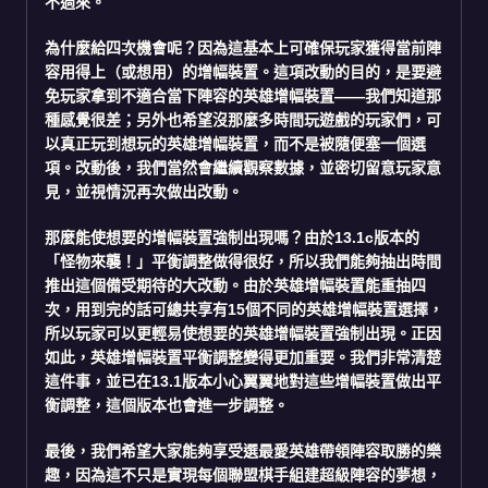
不過來。
為什麼給四次機會呢？
因為這基本上可確保玩家獲得當前陣
容用得上（或想用）的增幅裝置。這項改動的目的，是要避
免玩家拿到不適合當下陣容的英雄增幅裝置——我們知道那
種感覺很差；另外也希望沒那麼多時間玩遊戲的玩家們，可
以真正玩到想玩的英雄增幅裝置，而不是被隨便塞一個選
項。改動後，我們當然會繼續觀察數據，並密切留意玩家意
見，並視情況再次做出改動。
那麼能使想要的增幅裝置強制出現嗎？
由於13.1c版本的
「怪物來襲！」平衡調整做得很好，所以我們能夠抽出時間
推出這個備受期待的大改動。由於英雄增幅裝置能重抽四
次，用到完的話可總共享有15個不同的英雄增幅裝置選擇，
所以玩家可以更輕易使想要的英雄增幅裝置強制出現。正因
如此，英雄增幅裝置平衡調整變得更加重要。我們非常清楚
這件事，並已在13.1版本小心翼翼地對這些增幅裝置做出平
衡調整，這個版本也會進一步調整。
最後
，我們希望大家能夠享受選最愛英雄帶領陣容取勝的樂
趣，因為這不只是實現每個聯盟棋手組建超級陣容的夢想，