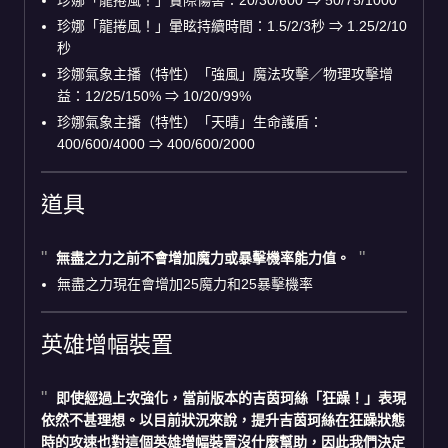
珍娜「龍捲風！」暈眩持續時間：1.5/2/3秒 ⇒ 1.25/2/10
秒
珍娜氣象主播（特性）「強風」魔法攻擊／物理攻擊增
益：12/25/150% ⇒ 10/20/99%
珍娜氣象主播（特性）「天晴」生命護盾：
400/600/4000 ⇒ 400/600/2000
道具
無盡之力
之前不會增加魔力或暴擊機率能力值。
無盡之力現在會增加25魔力和25暴擊機率
英雄增幅裝置
即使經過上次強化，當前版本的
吉茵珂絲
「
狂躁！
」表現
依然不甚理想。以目前狀況來說，提升吉茵珂絲在狂躁狀態
時的攻速也對這個英雄增幅裝置沒什麼幫助，因此我們決定