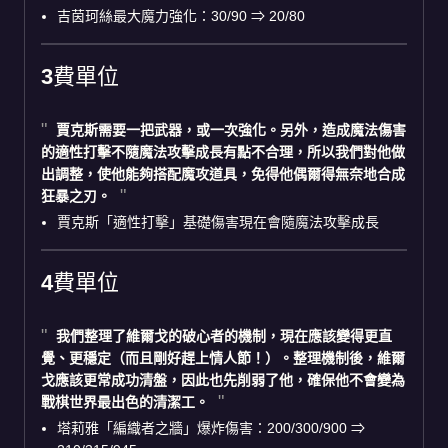
吉茵珂絲最大魔力強化：30/90 ⇒ 20/80
3費單位
賈克斯
需要一把武器，或一次強化。另外，造成魔法傷害
的適性打擊不隨魔法攻擊成長有點不合理，所以我們對他做
出調整，使他能夠搭配魔攻道具，免得他偶爾得無奈地合成
狂暴之刃。
賈克斯「適性打擊」基礎傷害現在會隨魔法攻擊成長
4費單位
我們整理了
維爾戈的
破心者的機制，現在應該變得更直
覺、更穩定（而且剛好趕上情人節！）。整理機制後，維爾
戈應該更常成功清盤，因此也先削弱了他，確保他不會變為
戰棋世界最出色的清潔工。
塔莉雅「編織者之牆」爆炸傷害：200/300/900 ⇒