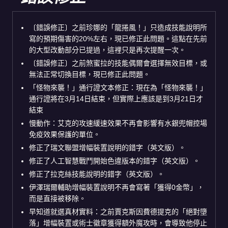
〔錯誤修正〕之前珍娜的「龍捲風！」只造成技能說明所
寫的預期傷害的20%左右，現已修正此問題。這點在先前
的大型改動部分已提過，這裡只是再次提醒一次。
〔錯誤修正〕之前煞蜜拉的技能偶爾會選擇無效目標，或
無法正常切換目標，現已修正此問題。
「怪物來襲！」通行證文本修正：現在為「怪物來襲！」
通行證將在3月14日結束，但實際上應該是到3月21日才
結束
慢動作：艾克的攻速緩速效果不再會影響有水銀兜帽控場
免疫效果保護的單位。
修正了瑞文聯盟增幅裝置說明的錯字（英文版）。
修正了人工智慧戰鬥開始色違版本的錯字（英文版）。
修正了拉克絲技能說明的錯字（英文版）。
伊澤瑞爾輔助增幅裝置說明不再會寫著「獲得0金幣」，
而是直接被移除。
早知道就選真材實料：之前賈克斯因費德提克的「絕對墮
落」增幅裝置或術士徽章獲得額外魔攻時，會導致他停止