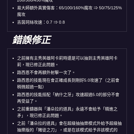
易大師額外真實傷害：65/100/160%魔攻 ⇒ 50/75/125%
魔攻
吉茵珂絲攻速：0.7 ⇒ 0.8
錯誤修正
之前擁有主秀英雄阿卡莉時還是可以抽到主秀英雄阿卡
莉，現已修正此問題。
路西恩不會再額外射擊一次了。
路西恩的技能現在會正確成長到剛好5.0攻速了（之前會
稍微超過一點）
路西恩的技能搭配「納什之牙」攻速超過5.0的部分不會
再受益了。
之前重鑄器與「潘朵拉的道具」永遠不會給予「精進之
矛」，現已修正此問題。
之前「潘朵拉的道具」會在超級抽抽樂模式外給予超級抽
抽樂版的「賭徒之刀」，或是在該模式給予非該模式的