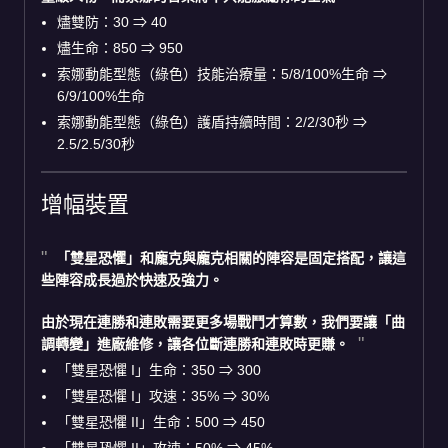
燼雙防：30 ⇒ 40
燼生命：850 ⇒ 950
索娜動能型態（綠色）技能治療量：5/8/100%生命 ⇒
6/9/100%生命
索娜動能型態（綠色）護盾持續時間：2/2/30秒 ⇒
2.5/2.5/30秒
增幅裝置
「雙星恐懼」和龐克與龐克相關的陣容是固定搭配，讓這
些陣容成長過於快速及強力。
由於現在連勝和連敗需要更多場戰鬥才算數，我們要讓「曲
調轉變」進廠維修，讓各位斷連勝和連敗時更賺。
「雙星恐懼 I」生命：350 ⇒ 300
「雙星恐懼 I」攻速：35% ⇒ 30%
「雙星恐懼 II」生命：500 ⇒ 450
「雙星恐懼 II」攻速：50% ⇒ 45%