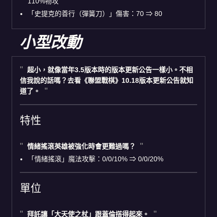
110%物攻
「史提克的善行（彈簧刀）」傷害：70 ⇒ 80
小型改動
超小，就像當年3.5版本時的版本更新公告一樣小。不相
信我說的話嗎？去看《聯盟戰棋》10.18版本更新公告就知
道了。
特性
情緒搖滾英雄被強化時會更難過嗎？
「情緒搖滾」魔法攻擊：0/0/10% ⇒ 0/0/20%
單位
拜託讓「大天使之杖」跟蓋倫搭得起來。