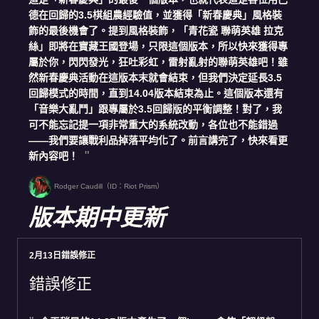
德在回歸的3.5棋組農經驗值，並獲得「新春慶典」風格裝
飾的最後機會了。提到風格裝飾，「青花瓷 聯萌英雄 拉克
絲」即將在寶藏王國登場，只限這個版本，所以快來獲得專
屬於你，閃閃發光，狂吐彩虹，雷射亂射的聯萌英雄吧！雖
然新春慶典活動在這版本末就會結束，但我們決定延長3.5
回歸模式的時間，直到14.04版本結束為止。這個版本還有
「音樂大亂鬥」跟專屬於3.5回歸版的平衡調整！對了，我
可不能忘記提一項非常重大的系統改動，各位也不能錯過
——我們要讓戰利品掉落平均化了。前言講完了，快來看更
新內容吧！
Rodger Caudill（ID：Riot Prism）
版本期中更新
2月13日錯誤修正
錯誤修正