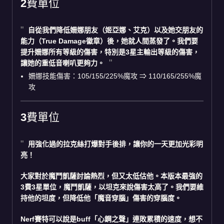
2費單位
自從我們降低姍娜朋友（姬亞娜、艾克）以及她交朋友的
能力（True Damage徽章）後，她就人間蒸發了。我們要
提升姍娜所有等級的傷害，特別是3星主輸出等級的傷害，
讓她的重低音喇叭更夠力。
姍娜技能傷害：105/155/225%魔攻 ⇒ 110/165/255%魔
攻
3費單位
用強化過的拉克絲打爆對手後排，讓你的一天更加光彩明
亮！
大家對於魔鬥凱薩討論熱烈，但又太低估他。本版本最強的
3費3星單位，魔鬥凱薩，以坦克來說傷害太高了。我們要維
持他的坦度，但降低他「魔音穿腦」傷害的穿腦度。
Nerf賽特可以說是buff「心鋼之聲」連敗累積的速度，想不