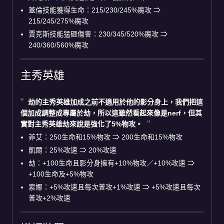
蓋倫技能獲得生命：215/230/245%魔攻 ⇒
215/245/275%魔攻
賈克斯技能猛砸傷害：230/345/520%魔攻 ⇒
240/360/560%魔攻
主秀英雄
劫的主秀英雄加成之前不適用於他的影分身上，我們把這
個加成調整成專屬於劫，所以這雖然看起來像是nerf，但其
實對主秀英雄劫來說是強化了5%物攻。
菲艾：250生命和15%物攻 ⇒ 200生命和15%物攻
凱爾：25%攻速 ⇒ 20%攻速
劫：+100生命且影分身擁有+10%物攻／+10%攻速 ⇒
+100生命及+5%物攻
索娜：+5%攻速且每次普攻+1%攻速 ⇒ +5%攻速且每次
普攻+2%攻速