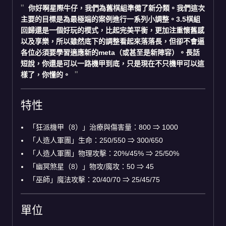
你好啊星際牛仔，我們為舊棋組準備了新分類。我們這次
主要的目標是為最極端的案例進行一系列小調整。3.5棋組
回歸還是一個好玩的模式，比起完美平衡，更加注重懷舊感
以及享樂，所以雖然底下的調整看起來落落長，但卻不會逼
各位必須要學習適應新的meta（或甚至是新陣容）。長話
短說，你還是可以一路機甲到底，只是現在不只機甲可以這
樣了，你懂的。
特性
「狂派機甲（8）」治療與傷害量：800 ⇒ 1000
「人造人軍團」生命：250/550 ⇒ 300/650
「人造人軍團」物理攻擊：20%/45% ⇒ 25/50%
「幽冥煞星（8）」物攻/魔攻：50 ⇒ 45
「巫師」魔法攻擊：20/40/70 ⇒ 25/45/75
單位