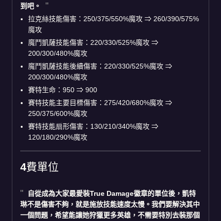
到吧。
拉克絲技能傷害：250/375/550%魔攻 ⇒ 260/390/575%
魔攻
魔鬥凱薩技能傷害：220/330/525%魔攻 ⇒
200/300/480%魔攻
魔鬥凱薩技能後續傷害：220/330/525%魔攻 ⇒
200/300/480%魔攻
賽特生命：950 ⇒ 900
賽特技能主要目標傷害：275/420/680%魔攻 ⇒
250/375/600%魔攻
賽特技能扇形傷害：130/210/340%魔攻 ⇒
120/180/290%魔攻
4費單位
自從成為大家最愛裝True Damage徽章的單位後，凱特
琳不是傷害不夠，就是施放技能速度太慢。我們要解決其中
一個問題，希望能讓她狩獵更多英雄，不需要特別去裝那個