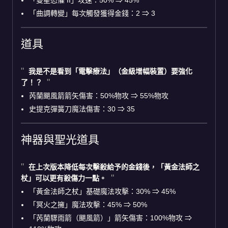
「曲調轉變」每次觸發獲得金錢：2 ⇒ 3
道具
我是不是看到「電擊療法」（金級增幅裝置）要強化
了！？
芮蘭颶風箭箭矢傷害：50%物攻 ⇒ 55%物攻
史提克彈簧刀魔法傷害：30 ⇒ 35
神器與聖光道具
在上次版本降低每次擊殺給予的金錢後，「黃金法師之
杖」可以更有殺傷力一點。
「黃金法師之杖」基礎魔法攻擊：30% ⇒ 45%
「冥火之擁」魔法攻擊：45% ⇒ 50%
「芮蘭驟雨箭（颶風箭）」箭矢傷害：100%物攻 ⇒