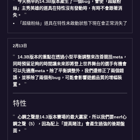
今天稍早的14.3B版本產生了一個bug，會使「超級粉
絲」主秀英雄的道具在特性沒有發動時，有時不會跟著消
失。
「超級粉絲」道具在特性未啟動狀態下現在會正常消失了
2月13日
14.3B版本的重點在透過小型平衡調整來改善競技meta，
同時預留足夠的時間讓未來即將登上世界舞台的選手有機會
可以先適應meta。除了平衡調整外，我們還修正了兩個錯
誤，並移除了兩個有bug，可能會影響遊戲品質的增幅裝
置。
特性
心鋼之聲是14.3版本賽場的最大贏家，所以我們要nerf心
鋼之聲（5），因為配上「提高賭注」會產生過強的後期盤
面。