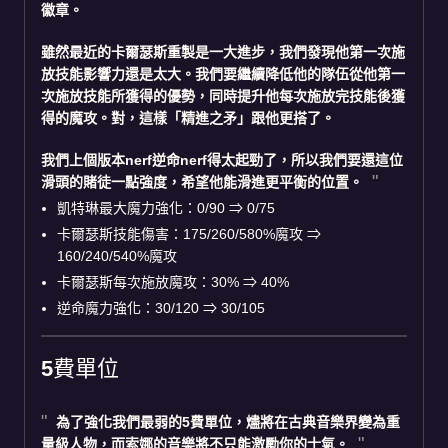
徽章。
雖然最近的卡爾瑟斯重製是一大進步，我們發現他第一次施
放技能影響力還是太大。我們要繼續降低他的隊伍從他第一
次施放技能所獲得的優勢，同時提升他每次施放完技能後獲
得的魔攻。對，這樣「精進之矛」跟他更搭了。
我們上個版本nerf逆命nerf得太起勁了，所以我們要還這位
滑頭的賭徒一點強度，希望他能滑進更平衡的位置。
凱特琳最大魔力強化：0/90 ⇒ 0/75
卡爾瑟斯技能傷害：175/260/580%魔攻 ⇒
160/240/540%魔攻
卡爾瑟斯每次施放魔攻：30% ⇒ 40%
逆命魔力強化：30/120 ⇒ 30/105
5費單位
為了強化我們最弱的5費單位，燼將在古典音樂界變為重
量級人物，而索娜的音樂將不只能激勵你的士氣。