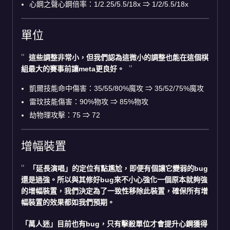
心鋼之聲心鋼倍率：1/2.25/5.5/18x ⇒ 1/2/5.5/18x
單位
這些調整非常小，但我們認為這微小的調整也能在這個棋
組最大的賽事前讓meta更良好。
凱爾技能命中傷害：35/55/80%魔攻 ⇒ 35/52/75%魔攻
雷玟技能傷害：90%物攻 ⇒ 85%物攻
劫物理攻擊：75 ⇒ 72
增幅裝置
「延長演唱」的定位有點尷尬，即便有個讓它變弱的bug
還是過強。所以與其修好bug來不小心強化一個原本就夠強
的增幅裝置，我們決定為了一致性移除此裝置，確保所有增
幅裝置的效果都如我們預期。
「萬人迷」目前也有bug，只有擊殺單位才會提升心鋼獲得