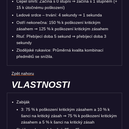
Čepel smrti: Začíná s 0 stupni ⇒ začíná s 1 stupněm (+
15 k útočnému poškození)
Ledové srdce – trvání: 4 sekundy ⇒ 1 sekunda
Ostří nekonečna: 150 % k poškození kritickým
zásahem ⇒ 125 % k poškození kritickým zásahem
Rtuť: Přebíjecí doba 5 sekund ⇒ přebíjecí doba 3
sekundy
Zlodějské rukavice: Průměrná kvalita kombinací
předmětů se snížila.
Zpět nahoru
VLASTNOSTI
Zabiják
3: 75 % k poškození kritickým zásahem a 10 % k
šanci na kritický zásah ⇒ 75 % k poškození kritickým
zásahem a 5 % k šanci na kritický zásah