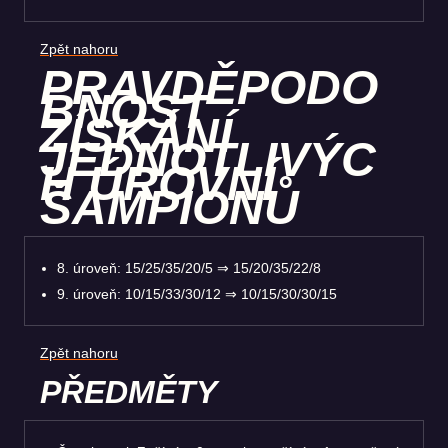
Zpět nahoru
PRAVDĚPODO
BNOST
ZÍSKÁNÍ
JEDNOTLIVÝC
H ÚROVNÍ
ŠAMPIONŮ
8. úroveň: 15/25/35/20/5 ⇒ 15/20/35/22/8
9. úroveň: 10/15/33/30/12 ⇒ 10/15/30/30/15
Zpět nahoru
PŘEDMĚTY