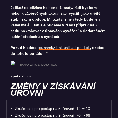
Jelikož se blížíme ke konci 1. sady, rádi bychom
několik závěrečných aktualizací využili jako určité
stabilizační období. Množství změn tedy bude jen
velmi malé. I tak ale budeme v rámci příprav na 2.
sadu pokračovat v úpravách vyvážení a dodatečném
ladění předmětů a systémů.
Pokud hledáte
poznámky k aktualizaci pro LoL
, skočte
do tohoto portálu!
HANNA „SHIO SHOUJO“ WOO
Zpět nahoru
ZMĚNY V ZÍSKÁVÁNÍ
ÚROVNÍ
Zkušenosti pro postup na 5. úroveň: 12 ⇒ 10
Zkušenosti pro postup na 9. úroveň: 70 ⇒ 66