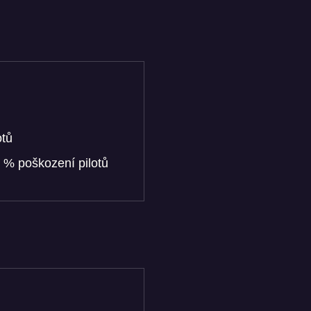
otů
 % poškození pilotů