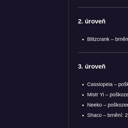
2. úroveň
Blitzcrank – brně
3. úroveň
Cassiopeia – poš
Mistr Yi – poško
Neeko – poškoze
Shaco – brnění: 