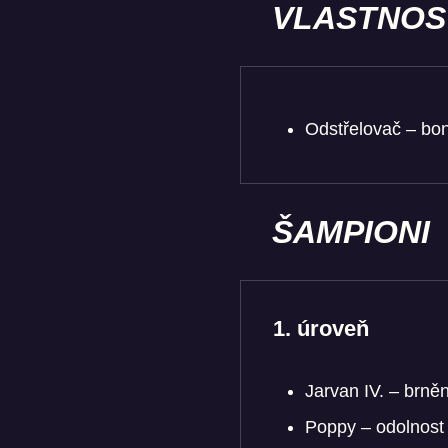
VLASTNOS
Odstřelovač – bo
ŠAMPIONI
1. úroveň
Jarvan IV. – brně
Poppy – odolnost 