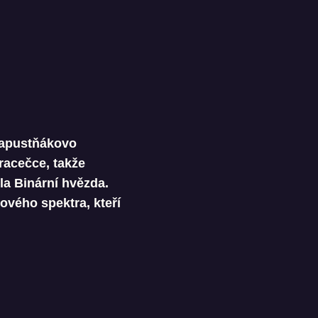
 Kapustňákovo
bracečce, takže
a Binární hvězda.
ového spektra, kteří