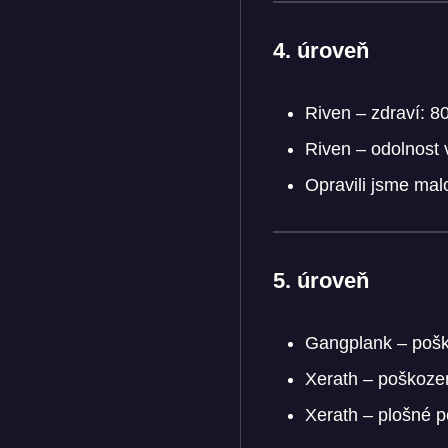
4. úroveň
Riven – zdraví: 8
Riven – odolnost 
Opravili jsme malo
5. úroveň
Gangplank – pošk
Xerath – poškoze
Xerath – plošné 