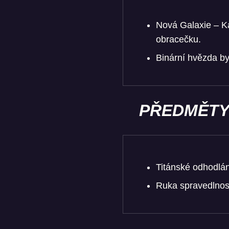
Nová Galaxie – Ka
obracečku.
Binární hvězda by
PŘEDMĚT
Titánské odhodlán
Ruka spravedlnos