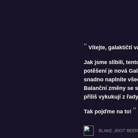
Vítejte, galaktičtí v
Jak jsme slíbili, te
potěšení je nová Gal
snadno naplníte vše
Balanční změny se s
příliš vykukují z řady
Tak pojďme na to!
BLAKE „RIOT BEE