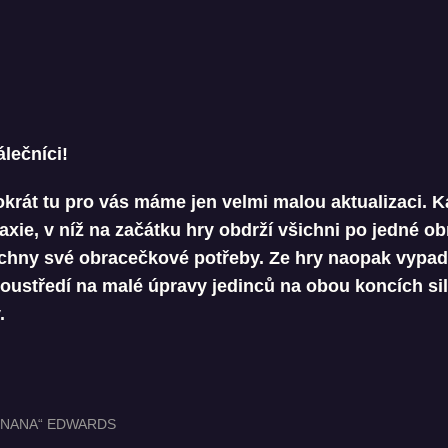
álečníci!
ntokrát tu pro vás máme jen velmi malou aktualizaci.
axie, v níž na začátku hry obdrží všichni po jedné o
chny své obracečkové potřeby. Ze hry naopak vypadl
oustředí na malé úpravy jedinců na obou koncích sil
.
RNANA“ EDWARDS