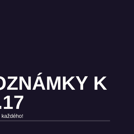
POZNÁMKY K
.17
o každého!